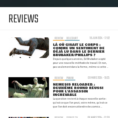
REVIEWS
REVIEW
DELCOURT
18 JUIN 2024 - 17:02
LÀ OÙ GISAIT LE CORPS :
COMME UN SENTIMENT DE
DÉJÀ LU DANS LE DERNIER
BRUBAKER/PHILLIPS ?
Depuis quelques années, Ed Brubaker a opté
pour une nouvelle méthode de travail. Et non,
pas seulement dans la forme, même si cette ...
REVIEW
PANINI
09 MARS 2024 - 19:25
NEMESIS RELOADED :
DEUXIÈME ROUND RÉUSSI
POUR L'ASSASSIN
INCREVABLE
La question revient à chaque nouvelle sortie :
qu’est-ce que l’on peut, voire même, qu’est-ce
que l’on doit encore attendre des comics ...
REVIEW
SERIES TV
06 MARS 2024 - 17:09