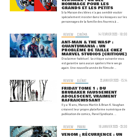
HOMMAGE POUR LES
GRANDS ET LES PETITS
Si la Maison des Idées n'a pas semblé vouloir
spécialement insister dans les kiosques sur les
personnages de la famille des fourmis à ...
REVIEW
CINÉMA
14 FEVRIER 2023 - 18:00
ANT-MAN & THE WASP :
QUANTUMANIA : UN
PROBLÈME DE TAILLE CHEZ
MARVEL STUDIOS [CRITIQUE]
Disclaimer habituel : la critique suivante vous
est garantie sans aucun spoilers Here we go
again. Une nouvelle année de films de ...
REVIEW
GLÉNAT
22 JANVIER 2023 - 15:14
FRIDAY TOME 1 : DU
BRUBAKER FAUSSEMENT
ADOLESCENT, VRAIMENT
RAFRAICHISSANT
Il y a 10 ans, Marcos Martín & Brian K. Vaughan
créaient leur propre plateforme numérique de
publication de comics, Panel Syndicate. ...
REVIEW
PANINI
18 JANVIER 2023 - 23:30
VENOM : RÉCURRENCE : UN