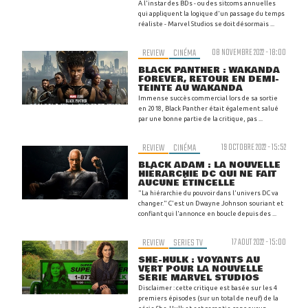
A l'instar des BDs - ou des sitcoms annuelles
qui appliquent la logique d'un passage du temps
réaliste - Marvel Studios se doit désormais ...
REVIEW
CINÉMA
08 NOVEMBRE 2022 - 18:00
BLACK PANTHER : WAKANDA
FOREVER, RETOUR EN DEMI-
TEINTE AU WAKANDA
Immense succès commercial lors de sa sortie
en 2018, Black Panther était également salué
par une bonne partie de la critique, pas ...
REVIEW
CINÉMA
19 OCTOBRE 2022 - 15:52
BLACK ADAM : LA NOUVELLE
HIÉRARCHIE DC QUI NE FAIT
AUCUNE ÉTINCELLE
"La hiérarchie du pouvoir dans l'univers DC va
changer." C'est un Dwayne Johnson souriant et
confiant qui l'annonce en boucle depuis des ...
REVIEW
SERIES TV
17 AOUT 2022 - 15:00
SHE-HULK : VOYANTS AU
VERT POUR LA NOUVELLE
SÉRIE MARVEL STUDIOS
Disclaimer : cette critique est basée sur les 4
premiers épisodes (sur un total de neuf) de la