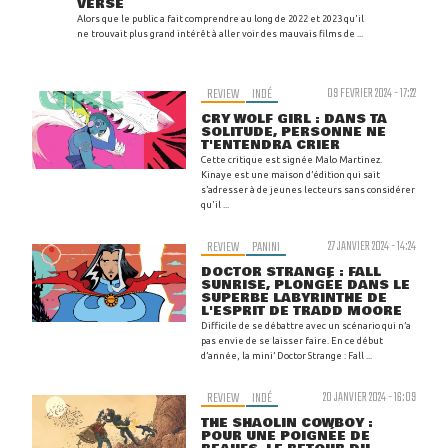
VERSE
Alors que le public a fait comprendre au long de 2022 et 2023 qu'il
ne trouvait plus grand intérêt à aller voir des mauvais films de ...
REVIEW
INDÉ
09 FEVRIER 2024 - 17:22
CRY WOLF GIRL : DANS TA
SOLITUDE, PERSONNE NE
T'ENTENDRA CRIER
Cette critique est signée Malo Martinez.
Kinaye est une maison d’édition qui sait
s’adresser à de jeunes lecteurs sans considérer
qu'il ...
REVIEW
PANINI
27 JANVIER 2024 - 14:24
DOCTOR STRANGE : FALL
SUNRISE, PLONGÉE DANS LE
SUPERBE LABYRINTHE DE
L'ESPRIT DE TRADD MOORE
Difficile de se débattre avec un scénario qui n’a
pas envie de se laisser faire. En ce début
d’année, la mini’ Doctor Strange : Fall ...
REVIEW
INDÉ
20 JANVIER 2024 - 16:09
THE SHAOLIN COWBOY :
POUR UNE POIGNÉE DE