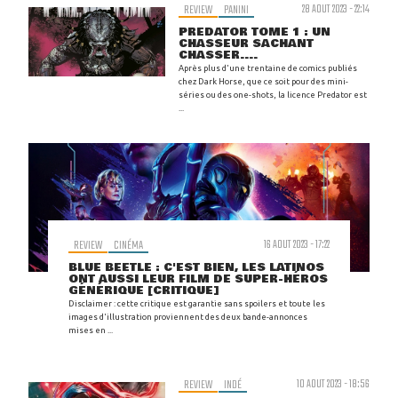
REVIEW
PANINI
28 AOUT 2023 - 22:14
PREDATOR TOME 1 : UN
CHASSEUR SACHANT
CHASSER....
Après plus d'une trentaine de comics publiés
chez Dark Horse, que ce soit pour des mini-
séries ou des one-shots, la licence Predator est
...
REVIEW
CINÉMA
16 AOUT 2023 - 17:22
BLUE BEETLE : C'EST BIEN, LES LATINOS
ONT AUSSI LEUR FILM DE SUPER-HÉROS
GÉNÉRIQUE [CRITIQUE]
Disclaimer : cette critique est garantie sans spoilers et toute les
images d'illustration proviennent des deux bande-annonces
mises en ...
REVIEW
INDÉ
10 AOUT 2023 - 18:56