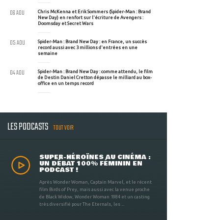
06 AOU
Chris McKenna et Erik Sommers (Spider-Man : Brand
New Day) en renfort sur l'écriture de Avengers :
Doomsday et Secret Wars
05 AOU
Spider-Man : Brand New Day : en France, un succès
record aussi avec 3 millions d'entrées en une
semaine
04 AOU
Spider-Man : Brand New Day : comme attendu, le film
de Destin Daniel Cretton dépasse le milliard au box-
office en un temps record
LES PODCASTS
TOUT VOIR
SUPER-HÉROÏNES AU CINÉMA :
UN DÉBAT 100% FÉMININ EN
PODCAST !
Après Wonder Woman, Captain Marvel, et le récent
film Birds of Prey, mais aussi avec la venue proche
de Black Widow, Wonder Woman 1984 et un casting
très diversifié pour The Eternals, les ...