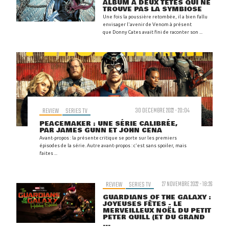
ALBUM À DEUX TÊTES QUI NE
TROUVE PAS LA SYMBIOSE
Une fois la poussière retombée, il a bien fallu
envisager l'avenir de Venom à présent
que Donny Cates avait fini de raconter son ...
REVIEW
SERIES TV
30 DECEMBRE 2022 - 20:04
PEACEMAKER : UNE SÉRIE CALIBRÉE,
PAR JAMES GUNN ET JOHN CENA
Avant-propos : la présente critique se porte sur les premiers
épisodes de la série. Autre avant-propos : c'est sans spoiler, mais
faites ...
REVIEW
SERIES TV
27 NOVEMBRE 2022 - 18:26
GUARDIANS OF THE GALAXY :
JOYEUSES FÊTES - LE
MERVEILLEUX NOËL DU PETIT
PETER QUILL (ET DU GRAND
...