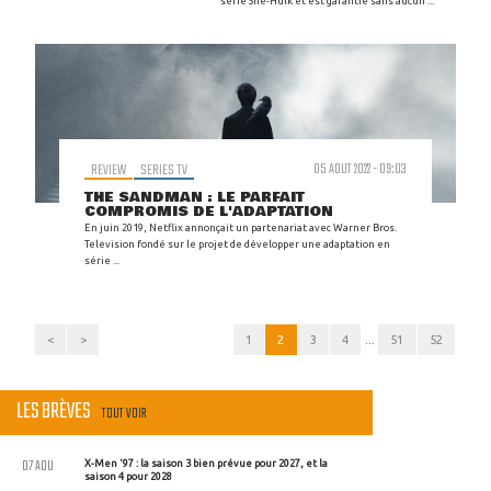
série She-Hulk et est garantie sans aucun ...
REVIEW
SERIES TV
05 AOUT 2022 - 09:03
THE SANDMAN : LE PARFAIT
COMPROMIS DE L'ADAPTATION
En juin 2019, Netflix annonçait un partenariat avec Warner Bros.
Television fondé sur le projet de développer une adaptation en
série ...
<
>
1
2
3
4
...
51
52
LES BRÈVES
TOUT VOIR
07 AOU
X-Men '97 : la saison 3 bien prévue pour 2027, et la
saison 4 pour 2028