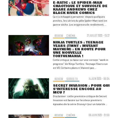
E-RATIC : LE SPIDER-MAN
CHAOTIQUE ET SURVOLTÉ DE
KAARE ANDREWS CHEZ
BLACK RIVER COMICS
Ca n'a échappé à personne : depuis quelques
années, les séries du pôle Spider-Man sont en
panne sèche. Les exigences de rendement, ...
REVIEW
CINÉMA
27 JUILLET 2023 - 15:27
NINJA TURTLES : TEENAGE
YEARS (TMNT : MUTANT
MAYHEM) : EN ROUTE POUR
UNE NOUVELLE
TORTUEMANIA !
Cette critique se base sur une version "work in
progress" de Ninja Turtles : Teenage Years vue
en VO. Certains plans n'étaient pas ...
REVIEW
SERIES TV
14 JUIN 2023 - 18:04
SECRET INVASION : POUR QUI
S'INTÉRESSE ENCORE AU
MCU ?
Disclaimer : cette première critique de Secret
Invasion est basée sur les deux premiers
épisodes de la série Disney+ (sur un total de ...
REVIEW
CINÉMA
06 JUIN 2023 - 21:00