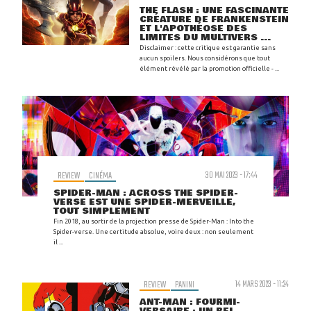
THE FLASH : UNE FASCINANTE
CRÉATURE DE FRANKENSTEIN
ET L'APOTHÉOSE DES
LIMITES DU MULTIVERS ...
Disclaimer : cette critique est garantie sans
aucun spoilers. Nous considérons que tout
élément révélé par la promotion officielle - ...
REVIEW
CINÉMA
30 MAI 2023 - 17:44
SPIDER-MAN : ACROSS THE SPIDER-
VERSE EST UNE SPIDER-MERVEILLE,
TOUT SIMPLEMENT
Fin 2018, au sortir de la projection presse de Spider-Man : Into the
Spider-verse. Une certitude absolue, voire deux : non seulement
il ...
REVIEW
PANINI
14 MARS 2023 - 11:24
ANT-MAN : FOURMI-
VERSAIRE : UN BEL