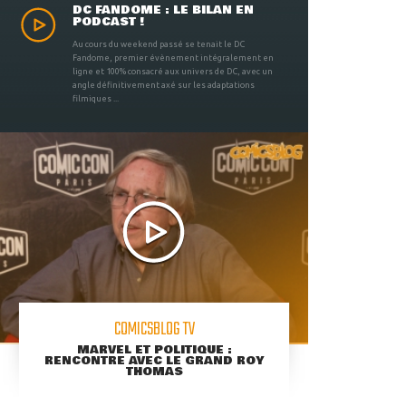
DC FANDOME : LE BILAN EN
PODCAST !
Au cours du weekend passé se tenait le DC
Fandome, premier évènement intégralement en
ligne et 100% consacré aux univers de DC, avec un
angle définitivement axé sur les adaptations
filmiques ...
COMICSBLOG TV
MARVEL ET POLITIQUE :
RENCONTRE AVEC LE GRAND ROY
THOMAS