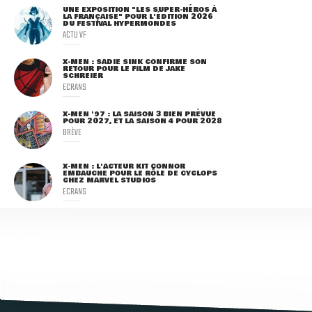
UNE EXPOSITION "LES SUPER-HÉROS À
LA FRANÇAISE" POUR L'ÉDITION 2026
DU FESTIVAL HYPERMONDES
ACTU VF
X-MEN : SADIE SINK CONFIRME SON
RETOUR POUR LE FILM DE JAKE
SCHREIER
ECRANS
X-MEN '97 : LA SAISON 3 BIEN PRÉVUE
POUR 2027, ET LA SAISON 4 POUR 2028
BRÈVE
X-MEN : L'ACTEUR KIT CONNOR
EMBAUCHÉ POUR LE RÔLE DE CYCLOPS
CHEZ MARVEL STUDIOS
ECRANS