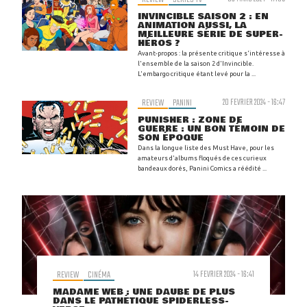
INVINCIBLE SAISON 2 : EN
ANIMATION AUSSI, LA
MEILLEURE SÉRIE DE SUPER-
HÉROS ?
Avant-propos : la présente critique s'intéresse à
l'ensemble de la saison 2 d'Invincible.
L'embargo critique étant levé pour la ...
REVIEW
PANINI
20 FEVRIER 2024 - 16:47
PUNISHER : ZONE DE
GUERRE : UN BON TÉMOIN DE
SON ÉPOQUE
Dans la longue liste des Must Have, pour les
amateurs d'albums floqués de ces curieux
bandeaux dorés, Panini Comics a réédité ...
REVIEW
CINÉMA
14 FEVRIER 2024 - 16:41
MADAME WEB : UNE DAUBE DE PLUS
DANS LE PATHÉTIQUE SPIDERLESS-