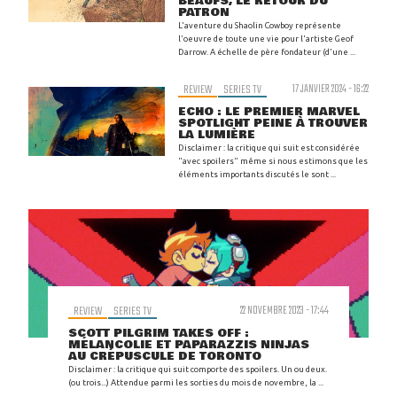
BEAUFS, LE RETOUR DU
PATRON
L'aventure du Shaolin Cowboy représente
l'oeuvre de toute une vie pour l'artiste Geof
Darrow. A échelle de père fondateur (d'une ...
REVIEW
SERIES TV
17 JANVIER 2024 - 16:22
ECHO : LE PREMIER MARVEL
SPOTLIGHT PEINE À TROUVER
LA LUMIÈRE
Disclaimer : la critique qui suit est considérée
"avec spoilers" même si nous estimons que les
éléments importants discutés le sont ...
REVIEW
SERIES TV
22 NOVEMBRE 2023 - 17:44
SCOTT PILGRIM TAKES OFF :
MÉLANCOLIE ET PAPARAZZIS NINJAS
AU CRÉPUSCULE DE TORONTO
Disclaimer : la critique qui suit comporte des spoilers. Un ou deux.
(ou trois...) Attendue parmi les sorties du mois de novembre, la ...