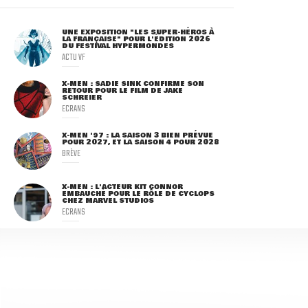
UNE EXPOSITION "LES SUPER-HÉROS À
LA FRANÇAISE" POUR L'ÉDITION 2026
DU FESTIVAL HYPERMONDES
ACTU VF
X-MEN : SADIE SINK CONFIRME SON
RETOUR POUR LE FILM DE JAKE
SCHREIER
ECRANS
X-MEN '97 : LA SAISON 3 BIEN PRÉVUE
POUR 2027, ET LA SAISON 4 POUR 2028
BRÈVE
X-MEN : L'ACTEUR KIT CONNOR
EMBAUCHÉ POUR LE RÔLE DE CYCLOPS
CHEZ MARVEL STUDIOS
ECRANS