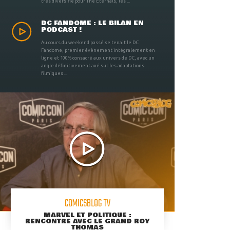
très diversifié pour The Eternals, les ...
DC FANDOME : LE BILAN EN
PODCAST !
Au cours du weekend passé se tenait le DC
Fandome, premier évènement intégralement en
ligne et 100% consacré aux univers de DC, avec un
angle définitivement axé sur les adaptations
filmiques ...
COMICSBLOG TV
MARVEL ET POLITIQUE :
RENCONTRE AVEC LE GRAND ROY
THOMAS