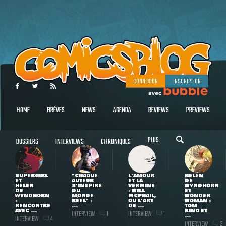
CONNEXION
INSCRIPTION
HOME
BRÈVES
NEWS
AGENDA
REVIEWS
PREVIEWS
PLUS
DOSSIERS
INTERVIEWS
CHRONIQUES
SUPERGIRL
"CHAQUE
L'AMOUR
HELEN
ET
AUTEUR
ET LA
DE
HELEN
S'INSPIRE
VERMINE
WYNDHORN
DE
DU
: WILL
ET
WYNDHORN
MONDE
MCPHAIL,
WONDER
:
RÉEL" :
OU L'ART
WOMAN :
RENCONTRE
...
DE ...
TOM
AVEC ...
KING ET
INTERVIEW
INTERVIEW
1
1
...
INTERVIEW
4
INTERVIEW
3