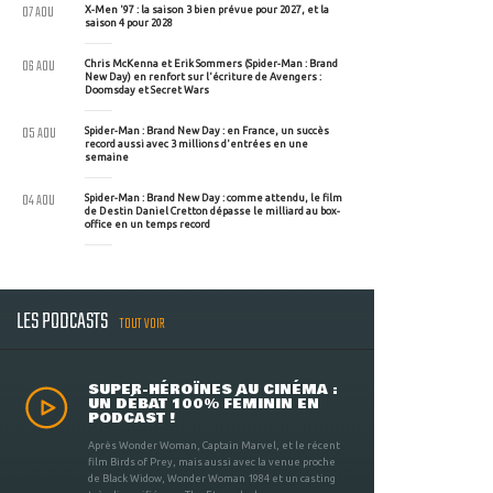
07 AOU
X-Men '97 : la saison 3 bien prévue pour 2027, et la
saison 4 pour 2028
06 AOU
Chris McKenna et Erik Sommers (Spider-Man : Brand
New Day) en renfort sur l'écriture de Avengers :
Doomsday et Secret Wars
05 AOU
Spider-Man : Brand New Day : en France, un succès
record aussi avec 3 millions d'entrées en une
semaine
04 AOU
Spider-Man : Brand New Day : comme attendu, le film
de Destin Daniel Cretton dépasse le milliard au box-
office en un temps record
LES PODCASTS
TOUT VOIR
SUPER-HÉROÏNES AU CINÉMA :
UN DÉBAT 100% FÉMININ EN
PODCAST !
Après Wonder Woman, Captain Marvel, et le récent
film Birds of Prey, mais aussi avec la venue proche
de Black Widow, Wonder Woman 1984 et un casting