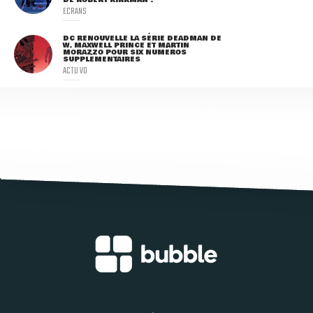
DE ROBERT KIRKMAN !
ECRANS
DC RENOUVELLE LA SÉRIE DEADMAN DE
W. MAXWELL PRINCE ET MARTIN
MORAZZO POUR SIX NUMÉROS
SUPPLÉMENTAIRES
ACTU VO