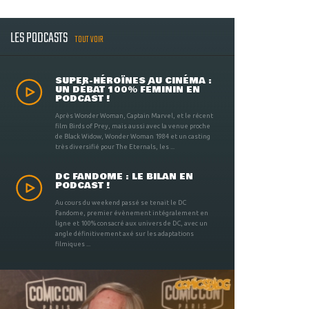
LES PODCASTS
TOUT VOIR
SUPER-HÉROÏNES AU CINÉMA :
UN DÉBAT 100% FÉMININ EN
PODCAST !
Après Wonder Woman, Captain Marvel, et le récent
film Birds of Prey, mais aussi avec la venue proche
de Black Widow, Wonder Woman 1984 et un casting
très diversifié pour The Eternals, les ...
DC FANDOME : LE BILAN EN
PODCAST !
Au cours du weekend passé se tenait le DC
Fandome, premier évènement intégralement en
ligne et 100% consacré aux univers de DC, avec un
angle définitivement axé sur les adaptations
filmiques ...