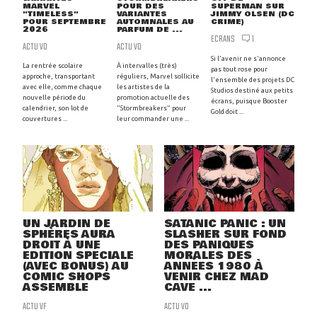
MARVEL
POUR DES
SUPERMAN SUR
"TIMELESS"
VARIANTES
JIMMY OLSEN (DC
POUR SEPTEMBRE
AUTOMNALES AU
CRIME)
2026
PARFUM DE ...
ECRANS
1
ACTU VO
ACTU VO
Si l'avenir ne s'annonce
La rentrée scolaire
À intervalles (très)
pas tout rose pour
approche, transportant
réguliers, Marvel sollicite
l'ensemble des projets DC
avec elle, comme chaque
les artistes de la
Studios destiné aux petits
nouvelle période du
promotion actuelle des
écrans, puisque Booster
calendrier, son lot de
"Stormbreakers" pour
Gold doit ...
couvertures ...
leur commander une ...
UN JARDIN DE
SATANIC PANIC : UN
SPHÈRES AURA
SLASHER SUR FOND
DROIT À UNE
DES PANIQUES
ÉDITION SPÉCIALE
MORALES DES
(AVEC BONUS) AU
ANNÉES 1980 À
COMIC SHOPS
VENIR CHEZ MAD
ASSEMBLE
CAVE ...
ACTU VF
ACTU VO