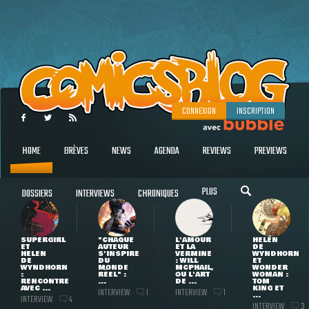
CONNEXION
INSCRIPTION
HOME
BRÈVES
NEWS
AGENDA
REVIEWS
PREVIEWS
PLUS
DOSSIERS
INTERVIEWS
CHRONIQUES
SUPERGIRL
"CHAQUE
L'AMOUR
HELEN
ET
AUTEUR
ET LA
DE
HELEN
S'INSPIRE
VERMINE
WYNDHORN
DE
DU
: WILL
ET
WYNDHORN
MONDE
MCPHAIL,
WONDER
:
RÉEL" :
OU L'ART
WOMAN :
RENCONTRE
...
DE ...
TOM
AVEC ...
KING ET
INTERVIEW
INTERVIEW
1
1
...
INTERVIEW
4
INTERVIEW
3