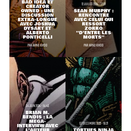
BAD IDEA ET
12 JUILLET 2024 - 17:31
CREATOR
OWNED : UNE
SEAN MURPHY :
DISCUSSION
RENCONTRE
EXTRA-LONGUE
AVEC CELUI QUI
AVEC JOSHUA
RESSORT
DYSART ET
ZORRO
ALBERTO
''D'ENTRE LES
PONTICELLI
MORTS''
PAR
ARNO KIKOO
PAR
ARNO KIKOO
04 JUIN 2024 - 14:46
BRIAN M.
BENDIS : LA
MÉGA-
07 DECEMBRE 2022 - 16:21
INTERVIEW AVEC
L'AUTEUR
TORTUES NINJA