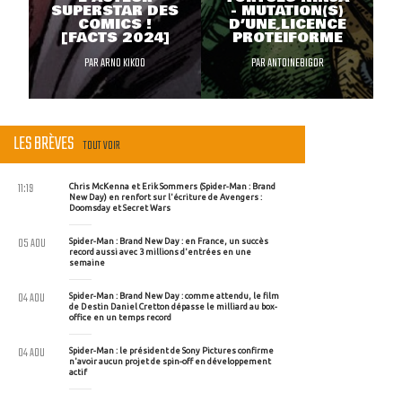
SUPERSTAR DES
- MUTATION(S)
COMICS !
D’UNE LICENCE
[FACTS 2024]
PROTÉIFORME
PAR
ARNO KIKOO
PAR
ANTOINEBIGOR
LES BRÈVES
TOUT VOIR
11:19
Chris McKenna et Erik Sommers (Spider-Man : Brand
New Day) en renfort sur l'écriture de Avengers :
Doomsday et Secret Wars
05 AOU
Spider-Man : Brand New Day : en France, un succès
record aussi avec 3 millions d'entrées en une
semaine
04 AOU
Spider-Man : Brand New Day : comme attendu, le film
de Destin Daniel Cretton dépasse le milliard au box-
office en un temps record
04 AOU
Spider-Man : le président de Sony Pictures confirme
n'avoir aucun projet de spin-off en développement
actif