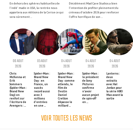
En dehors des sphères habituelles de
Décidément Mad Cave Studios a bien
l'indé' made in USA, la rentrée nous
l'intention de profiter pleinement du
apportera aux éditions de la Cerise ce qui
créneau d'octobre 2026 pour renforcer
sera sûrement ...
l'offre horrifique de son ...
06 AOUT
05 AOUT
04 AOUT
04 AOUT
04 AOUT
2026
2026
2026
2026
2026
Chris
Spider-Man :
Spider-Man :
Spider-Man :
Lanterns :
McKenna et
Brand New
Brand New
le président
deux
Erik
Day : en
Day : comme
de Sony
extraits
Sommers
France, un
attendu, le
Pictures
avec Hal
(Spider-Man :
succès
film de
confirme
Jordan pour
Brand New
record aussi
Destin
n'avoir
la série HBO
Day) en
avec 3
Daniel
aucun projet
Max avant la
renfort sur
millions
Cretton
de spin-off
sortie
l'écriture de
d'entrées
dépasse le
en ...
Avengers : ...
en une ...
milliard ...
VOIR TOUTES LES NEWS