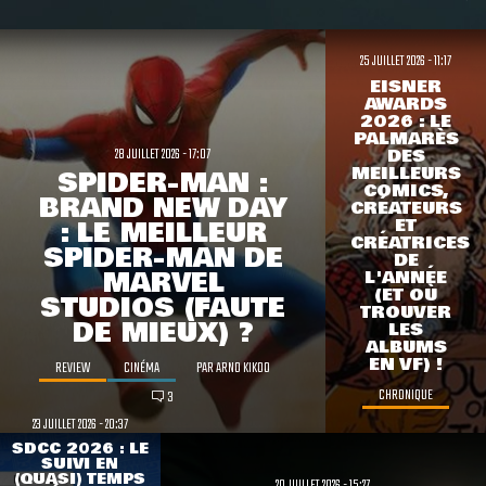
25 JUILLET 2026 - 11:17
EISNER
AWARDS
2026 : LE
PALMARÈS
28 JUILLET 2026 - 17:07
DES
MEILLEURS
SPIDER-MAN :
COMICS,
BRAND NEW DAY
CRÉATEURS
: LE MEILLEUR
ET
CRÉATRICES
SPIDER-MAN DE
DE
MARVEL
L'ANNÉE
(ET OÙ
STUDIOS (FAUTE
TROUVER
DE MIEUX) ?
LES
ALBUMS
EN VF) !
REVIEW
CINÉMA
PAR
ARNO KIKOO
CHRONIQUE
3
23 JUILLET 2026 - 20:37
SDCC 2026 : LE
SUIVI EN
(QUASI) TEMPS
20 JUILLET 2026 - 15:27