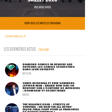
JUILLET 2026
PAR
ARNO KIKOO
VOIR TOUS LES ARTICLES TRASHBAG
COMICSBLOG.fr
LES DERNIÈRES ACTUS
TOUT VOIR
DIAMOND COMICS VA RENDRE AUX
ÉDITEURS LES COMICS SÉQUESTRÉS
DANS LEUR ENTREPÔT
ACTU VO
CHRIS MCKENNA ET ERIK SOMMERS
(SPIDER-MAN : BRAND NEW DAY) EN
RENFORT SUR L'ÉCRITURE DE AVENGERS
: DOOMSDAY ET SECRET WARS
BRÈVE
THE WALKING DEAD : STREETS OF
SURVIVAL : UN BEAT'EM ALL RÉTRO'
FAÇON FINAL FIGHT POUR LA FRANCHISE