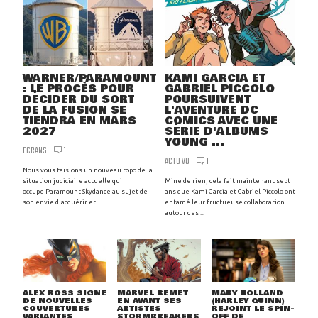
WARNER/PARAMOUNT
KAMI GARCIA ET
: LE PROCÈS POUR
GABRIEL PICCOLO
DÉCIDER DU SORT
POURSUIVENT
DE LA FUSION SE
L'AVENTURE DC
TIENDRA EN MARS
COMICS AVEC UNE
2027
SÉRIE D'ALBUMS
YOUNG ...
ECRANS
1
ACTU VO
1
Nous vous faisions un nouveau topo de la
situation judiciaire actuelle qui
Mine de rien, cela fait maintenant sept
occupe Paramount Skydance au sujet de
ans que Kami Garcia et Gabriel Piccolo ont
son envie d'acquérir et ...
entamé leur fructueuse collaboration
autour des ...
ALEX ROSS SIGNE
MARVEL REMET
MARY HOLLAND
DE NOUVELLES
EN AVANT SES
(HARLEY QUINN)
COUVERTURES
ARTISTES
REJOINT LE SPIN-
VARIANTES
STORMBREAKERS
OFF DE