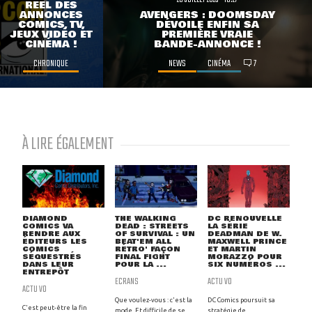
RÉEL DES
ANNONCES
AVENGERS : DOOMSDAY
COMICS, TV,
DÉVOILE ENFIN SA
JEUX VIDÉO ET
PREMIÈRE VRAIE
CINÉMA !
BANDE-ANNONCE !
CHRONIQUE
NEWS
CINÉMA
7
À LIRE ÉGALEMENT
DIAMOND
THE WALKING
DC RENOUVELLE
COMICS VA
DEAD : STREETS
LA SÉRIE
RENDRE AUX
OF SURVIVAL : UN
DEADMAN DE W.
ÉDITEURS LES
BEAT'EM ALL
MAXWELL PRINCE
COMICS
RÉTRO' FAÇON
ET MARTIN
SÉQUESTRÉS
FINAL FIGHT
MORAZZO POUR
DANS LEUR
POUR LA ...
SIX NUMÉROS ...
ENTREPÔT
ECRANS
ACTU VO
ACTU VO
Que voulez-vous : c'est la
DC Comics poursuit sa
C'est peut-être la fin
mode. Et difficile de se
stratégie de