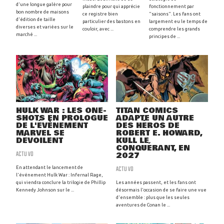
d'une longue galère pour
plaindre pour qui apprécie
fonctionnement par
bon nombre de maisons
ce registre bien
"saisons". Les fans ont
d'édition de taille
particulier des bastons en
largement eu le temps de
diverses et variées sur le
couloir, avec ...
comprendre les grands
marché ...
principes de ...
HULK WAR : LES ONE-
TITAN COMICS
SHOTS EN PROLOGUE
ADAPTE UN AUTRE
DE L'ÉVÈNEMENT
DES HÉROS DE
MARVEL SE
ROBERT E. HOWARD,
DÉVOILENT
KULL LE
CONQUÉRANT, EN
ACTU VO
2027
ACTU VO
En attendant le lancement de
l'événement Hulk War : Infernal Rage,
qui viendra conclure la trilogie de Phillip
Les années passent, et les fans ont
Kennedy Johnson sur le ...
désormais l'occasion de se faire une vue
d'ensemble : plus que les seules
aventures de Conan le ...