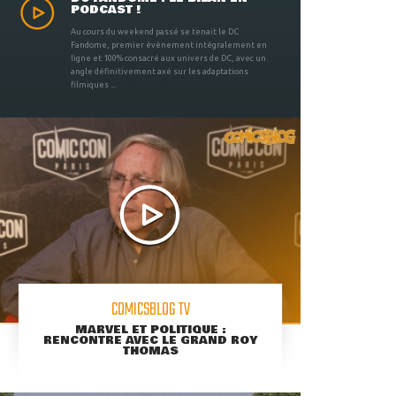
PODCAST !
Au cours du weekend passé se tenait le DC
Fandome, premier évènement intégralement en
ligne et 100% consacré aux univers de DC, avec un
angle définitivement axé sur les adaptations
filmiques ...
COMICSBLOG TV
MARVEL ET POLITIQUE :
RENCONTRE AVEC LE GRAND ROY
THOMAS