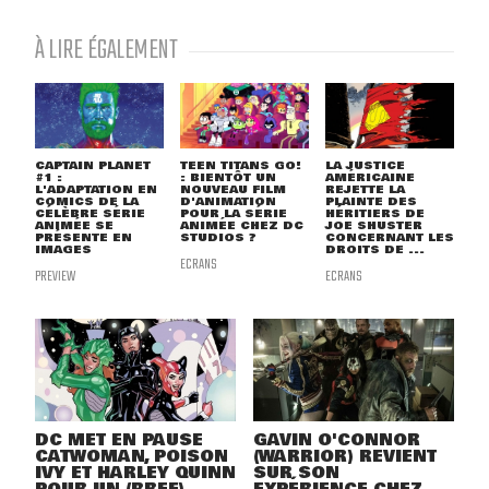
À LIRE ÉGALEMENT
CAPTAIN PLANET
TEEN TITANS GO!
LA JUSTICE
#1 :
: BIENTÔT UN
AMÉRICAINE
L'ADAPTATION EN
NOUVEAU FILM
REJETTE LA
COMICS DE LA
D'ANIMATION
PLAINTE DES
CÉLÈBRE SÉRIE
POUR LA SÉRIE
HÉRITIERS DE
ANIMÉE SE
ANIMÉE CHEZ DC
JOE SHUSTER
PRÉSENTE EN
STUDIOS ?
CONCERNANT LES
IMAGES
DROITS DE ...
ECRANS
PREVIEW
ECRANS
DC MET EN PAUSE
GAVIN O'CONNOR
CATWOMAN, POISON
(WARRIOR) REVIENT
IVY ET HARLEY QUINN
SUR SON