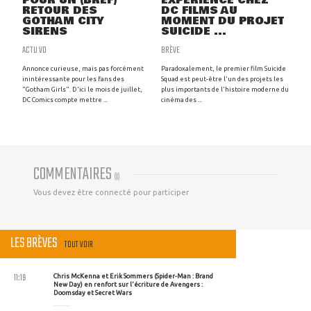
POUR UN (BREF)
EXPÉRIENCE CHEZ
RETOUR DES
DC FILMS AU
GOTHAM CITY
MOMENT DU PROJET
SIRENS
SUICIDE ...
ACTU VO
BRÈVE
Annonce curieuse, mais pas forcément
Paradoxalement, le premier film Suicide
inintéressante pour les fans des
Squad est peut-être l'un des projets les
"Gotham Girls". D'ici le mois de juillet,
plus importants de l'histoire moderne du
DC Comics compte mettre ...
cinéma des ...
COMMENTAIRES
(
0
)
Vous devez être connecté pour participer
LES BRÈVES
TOUT VOIR
11:19
Chris McKenna et Erik Sommers (Spider-Man : Brand
New Day) en renfort sur l'écriture de Avengers :
Doomsday et Secret Wars