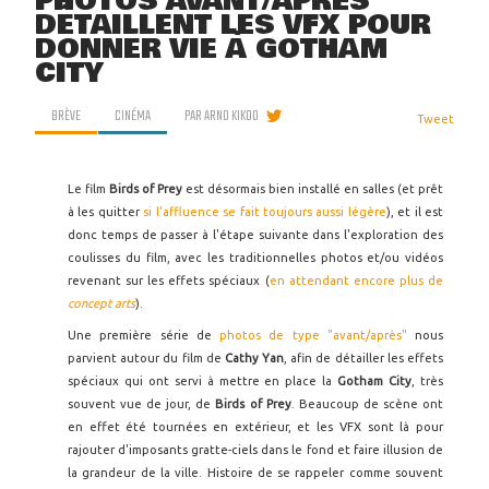
PHOTOS AVANT/APRÈS
DÉTAILLENT LES VFX POUR
DONNER VIE À GOTHAM
CITY
BRÈVE
CINÉMA
PAR
ARNO KIKOO
Tweet
Le film
Birds of Prey
est désormais bien installé en salles (et prêt
à les quitter
si l'affluence se fait toujours aussi légère
), et il est
donc temps de passer à l'étape suivante dans l'exploration des
coulisses du film, avec les traditionnelles photos et/ou vidéos
revenant sur les effets spéciaux (
en attendant encore plus de
concept arts
).
Une première série de
photos de type "avant/après"
nous
parvient autour du film de
Cathy Yan
, afin de détailler les effets
spéciaux qui ont servi à mettre en place la
Gotham City
, très
souvent vue de jour, de
Birds of Prey
. Beaucoup de scène ont
en effet été tournées en extérieur, et les VFX sont là pour
rajouter d'imposants gratte-ciels dans le fond et faire illusion de
la grandeur de la ville. Histoire de se rappeler comme souvent