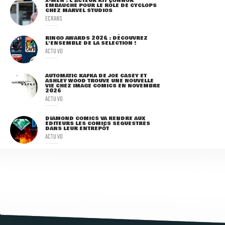
X-MEN : L'ACTEUR KIT CONNOR
EMBAUCHÉ POUR LE RÔLE DE CYCLOPS
CHEZ MARVEL STUDIOS
ECRANS
RINGO AWARDS 2026 : DÉCOUVREZ
L'ENSEMBLE DE LA SÉLECTION !
ACTU VO
AUTOMATIC KAFKA DE JOE CASEY ET
ASHLEY WOOD TROUVE UNE NOUVELLE
VIE CHEZ IMAGE COMICS EN NOVEMBRE
2026
ACTU VO
DIAMOND COMICS VA RENDRE AUX
ÉDITEURS LES COMICS SÉQUESTRÉS
DANS LEUR ENTREPÔT
ACTU VO