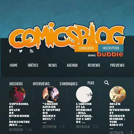
CONNEXION
INSCRIPTION
HOME
BRÈVES
NEWS
AGENDA
REVIEWS
PREVIEWS
PLUS
DOSSIERS
INTERVIEWS
CHRONIQUES
SUPERGIRL
"CHAQUE
L'AMOUR
HELEN
ET
AUTEUR
ET LA
DE
HELEN
S'INSPIRE
VERMINE
WYNDHORN
DE
DU
: WILL
ET
WYNDHORN
MONDE
MCPHAIL,
WONDER
:
RÉEL" :
OU L'ART
WOMAN :
RENCONTRE
...
DE ...
TOM
AVEC ...
KING ET
INTERVIEW
INTERVIEW
1
1
...
INTERVIEW
4
INTERVIEW
3