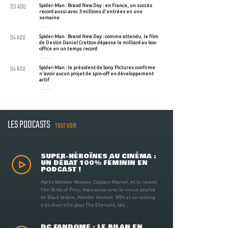
05 AOU
Spider-Man : Brand New Day : en France, un succès
record aussi avec 3 millions d'entrées en une
semaine
04 AOU
Spider-Man : Brand New Day : comme attendu, le film
de Destin Daniel Cretton dépasse le milliard au box-
office en un temps record
04 AOU
Spider-Man : le président de Sony Pictures confirme
n'avoir aucun projet de spin-off en développement
actif
LES PODCASTS
TOUT VOIR
SUPER-HÉROÏNES AU CINÉMA :
UN DÉBAT 100% FÉMININ EN
PODCAST !
Après Wonder Woman, Captain Marvel, et le récent
film Birds of Prey, mais aussi avec la venue proche
de Black Widow, Wonder Woman 1984 et un casting
très diversifié pour The Eternals, les ...
DC FANDOME : LE BILAN EN