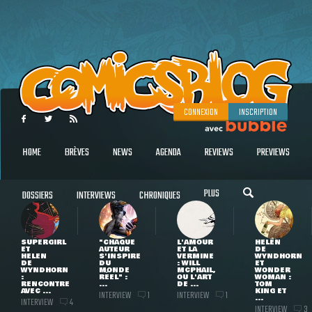
CONNEXION
INSCRIPTION
HOME
BRÈVES
NEWS
AGENDA
REVIEWS
PREVIEWS
PLUS
DOSSIERS
INTERVIEWS
CHRONIQUES
SUPERGIRL
"CHAQUE
L'AMOUR
HELEN
ET
AUTEUR
ET LA
DE
HELEN
S'INSPIRE
VERMINE
WYNDHORN
DE
DU
: WILL
ET
WYNDHORN
MONDE
MCPHAIL,
WONDER
:
RÉEL" :
OU L'ART
WOMAN :
RENCONTRE
...
DE ...
TOM
AVEC ...
KING ET
INTERVIEW
INTERVIEW
1
1
...
INTERVIEW
4
INTERVIEW
3