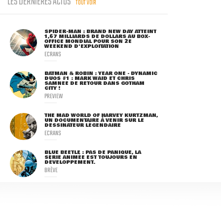
LES DERNIÈRES ACTUS
TOUT VOIR
SPIDER-MAN : BRAND NEW DAY ATTEINT
1,67 MILLIARDS DE DOLLARS AU BOX-
OFFICE MONDIAL POUR SON 2E
WEEKEND D'EXPLOITATION
ECRANS
BATMAN & ROBIN : YEAR ONE - DYNAMIC
DUOS #1 : MARK WAID ET CHRIS
SAMNEE DE RETOUR DANS GOTHAM
CITY !
PREVIEW
THE MAD WORLD OF HARVEY KURTZMAN,
UN DOCUMENTAIRE À VENIR SUR LE
DESSINATEUR LÉGENDAIRE
ECRANS
BLUE BEETLE : PAS DE PANIQUE, LA
SÉRIE ANIMÉE EST TOUJOURS EN
DÉVELOPPEMENT.
BRÈVE