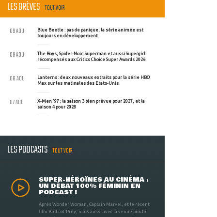
LES BRÈVES
TOUT VOIR
09 AOU
Blue Beetle : pas de panique, la série animée est
toujours en développement.
09 AOU
The Boys, Spider-Noir, Superman et aussi Supergirl
récompensés aux Critics Choice Super Awards 2026
08 AOU
Lanterns : deux nouveaux extraits pour la série HBO
Max sur les matinales des Etats-Unis
07 AOU
X-Men '97 : la saison 3 bien prévue pour 2027, et la
saison 4 pour 2028
LES PODCASTS
TOUT VOIR
SUPER-HÉROÏNES AU CINÉMA :
UN DÉBAT 100% FÉMININ EN
PODCAST !
Après Wonder Woman, Captain Marvel, et le récent
film Birds of Prey, mais aussi avec la venue proche