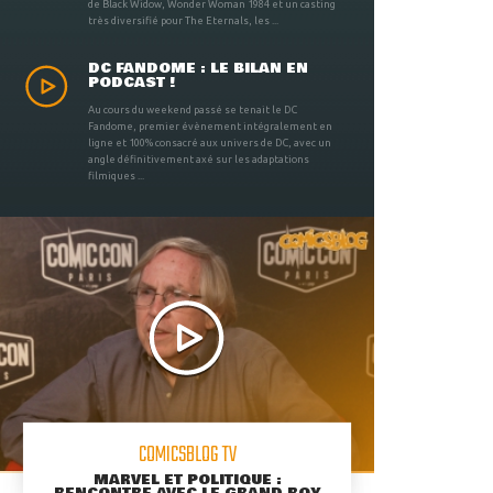
de Black Widow, Wonder Woman 1984 et un casting
très diversifié pour The Eternals, les ...
DC FANDOME : LE BILAN EN
PODCAST !
Au cours du weekend passé se tenait le DC
Fandome, premier évènement intégralement en
ligne et 100% consacré aux univers de DC, avec un
angle définitivement axé sur les adaptations
filmiques ...
COMICSBLOG TV
MARVEL ET POLITIQUE :