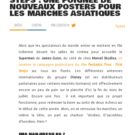
STEPS : UNE POIGNÉE DE
NOUVEAUX POSTERS POUR
LES MARCHÉS ASIATIQUES
BRÈVE
CINÉMA
PAR
CORENTIN
Tweet
Alors que les spectateurs du monde entier se mettent en file
indienne devant les salles de cinéma pour accueillir le
Superman
de
James Gunn
, du côté de chez
Marvel Studios
,
on
termine la campagne publicitaire du film
Fantastic Four : First
Steps
sur tous les fronts. Les différentes antennes
internationales du groupe
Disney
(et les distributeurs
partenaires pour certains marchés lointains) ont effectivement
encore un peu de pain sur la planche d'ici la fin du mois de
juillet. Encore une fois : il est important que ce projet
fonctionne, pour redresser la barre au sortir de deux échecs sur
le début de cette année. Alors, on se retrousse les manches, on
relève la tête, on part au charbon. 'Vindieu. D'sacrebleu
d'bondieu. Hein ?
IMA NANJIDESU KA ?