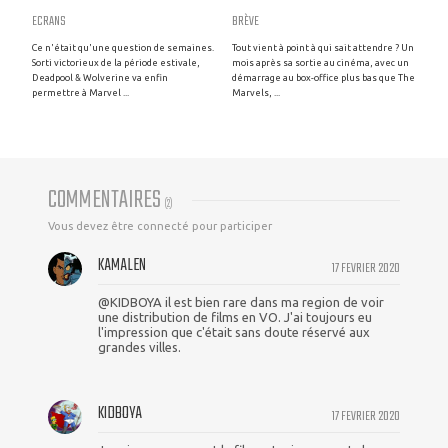
ECRANS
BRÈVE
Ce n'était qu'une question de semaines.
Tout vient à point à qui sait attendre ? Un
Sorti victorieux de la période estivale,
mois après sa sortie au cinéma, avec un
Deadpool & Wolverine va enfin
démarrage au box-office plus bas que The
permettre à Marvel ...
Marvels, ...
COMMENTAIRES
(
2
)
Vous devez être connecté pour participer
KAMALEN
17 FEVRIER 2020
@KIDBOYA il est bien rare dans ma region de voir
une distribution de films en VO. J'ai toujours eu
l'impression que c'était sans doute réservé aux
grandes villes.
KIDBOYA
17 FEVRIER 2020