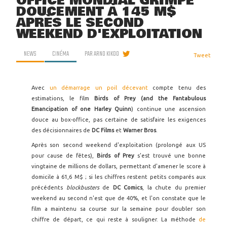
OFFICE MONDIAL GRIMPE
DOUCEMENT À 145 M$
APRÈS LE SECOND
WEEKEND D'EXPLOITATION
NEWS
CINÉMA
PAR
ARNO KIKOO
Tweet
Avec
un démarrage un poil décevant
compte tenu des
estimations, le film
Birds of Prey (and the Fantabulous
Emancipation of one Harley Quinn
) continue une ascension
douce au box-office, pas certaine de satisfaire les exigences
des décisionnaires de
DC Films
et
Warner Bros
.
Après son second weekend d'exploitation (prolongé aux US
pour cause de fêtes),
Birds of Prey
s'est trouvé une bonne
vingtaine de millions de dollars, permettant d'amener le score à
domicile à 61,6 M$ ; si les chiffres restent petits comparés aux
précédents
blockbusters
de
DC Comics
, la chute du premier
weekend au second n'est que de 40%, et l'on constate que le
film a maintenu sa course sur la semaine pour doubler son
chiffre de départ, ce qui reste à souligner. La méthode
de