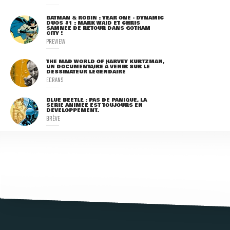
BATMAN & ROBIN : YEAR ONE - DYNAMIC
DUOS #1 : MARK WAID ET CHRIS
SAMNEE DE RETOUR DANS GOTHAM
CITY !
PREVIEW
THE MAD WORLD OF HARVEY KURTZMAN,
UN DOCUMENTAIRE À VENIR SUR LE
DESSINATEUR LÉGENDAIRE
ECRANS
BLUE BEETLE : PAS DE PANIQUE, LA
SÉRIE ANIMÉE EST TOUJOURS EN
DÉVELOPPEMENT.
BRÈVE