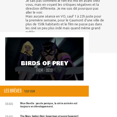
Je sais pas comment le film est mis en avant chez
vous, mais en voyant les critiques négatives et la
direction différente. Je me suis dit pourquoi pas
aller le voir.
Mais aucune séance en VO, sauf 1 à 22h juste pour
la première semaine, pour le Gaumont d'une ville de
plus de 150k habitants et le film ne passe pas dans
les ciné un peu plus indé mais quand même grand
public.
On a l'impression qu'ils n'y ont pas cru.
BIRDS OF PREY
FILM - 2020
LES BRÈVES
TOUT VOIR
09 AOU
Blue Beetle : pas de panique, la série animée est
toujours en développement.
09 AOU
The Boys, Spider-Noir, Superman et aussi Supergirl