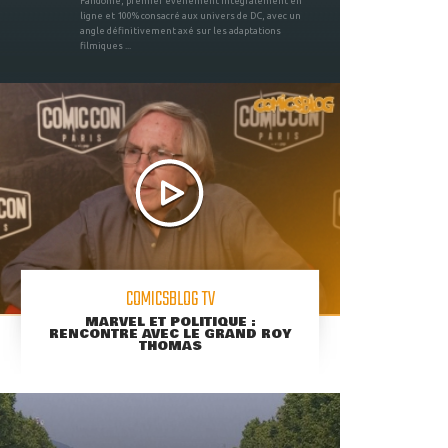
Fandome, premier évènement intégralement en
ligne et 100% consacré aux univers de DC, avec un
angle définitivement axé sur les adaptations
filmiques ...
COMICSBLOG TV
MARVEL ET POLITIQUE :
RENCONTRE AVEC LE GRAND ROY
THOMAS