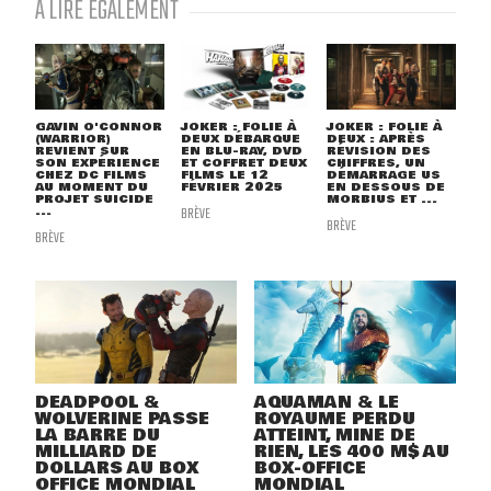
À LIRE ÉGALEMENT
GAVIN O'CONNOR
JOKER : FOLIE À
JOKER : FOLIE À
(WARRIOR)
DEUX DÉBARQUE
DEUX : APRÈS
REVIENT SUR
EN BLU-RAY, DVD
RÉVISION DES
SON EXPÉRIENCE
ET COFFRET DEUX
CHIFFRES, UN
CHEZ DC FILMS
FILMS LE 12
DÉMARRAGE US
AU MOMENT DU
FÉVRIER 2025
EN DESSOUS DE
PROJET SUICIDE
MORBIUS ET ...
...
BRÈVE
BRÈVE
BRÈVE
DEADPOOL &
AQUAMAN & LE
WOLVERINE PASSE
ROYAUME PERDU
LA BARRE DU
ATTEINT, MINE DE
MILLIARD DE
RIEN, LES 400 M$ AU
DOLLARS AU BOX
BOX-OFFICE
OFFICE MONDIAL
MONDIAL