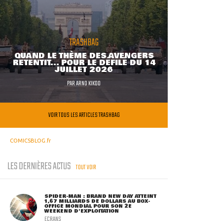
TRASHBAG
QUAND LE THÈME DES AVENGERS
RETENTIT... POUR LE DÉFILÉ DU 14
JUILLET 2026
PAR
ARNO KIKOO
VOIR TOUS LES ARTICLES TRASHBAG
COMICSBLOG.fr
LES DERNIÈRES ACTUS
TOUT VOIR
SPIDER-MAN : BRAND NEW DAY ATTEINT
1,67 MILLIARDS DE DOLLARS AU BOX-
OFFICE MONDIAL POUR SON 2E
WEEKEND D'EXPLOITATION
ECRANS