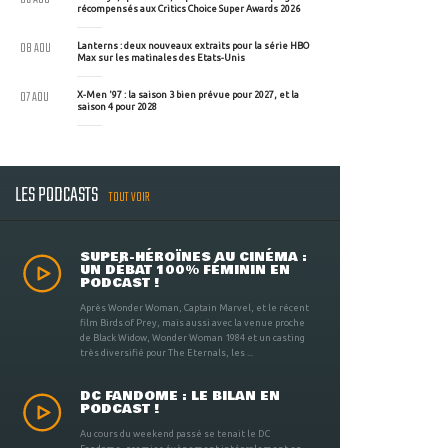
récompensés aux Critics Choice Super Awards 2026
08 AOU
Lanterns : deux nouveaux extraits pour la série HBO
Max sur les matinales des Etats-Unis
07 AOU
X-Men '97 : la saison 3 bien prévue pour 2027, et la
saison 4 pour 2028
LES PODCASTS
TOUT VOIR
SUPER-HÉROÏNES AU CINÉMA :
UN DÉBAT 100% FÉMININ EN
PODCAST !
Après Wonder Woman, Captain Marvel, et le récent
film Birds of Prey, mais aussi avec la venue proche
de Black Widow, Wonder Woman 1984 et un casting
très diversifié pour The Eternals, les ...
DC FANDOME : LE BILAN EN
PODCAST !
Au cours du weekend passé se tenait le DC