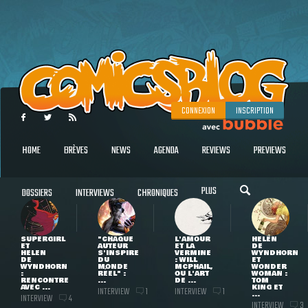
CONNEXION
INSCRIPTION
HOME
BRÈVES
NEWS
AGENDA
REVIEWS
PREVIEWS
PLUS
DOSSIERS
INTERVIEWS
CHRONIQUES
SUPERGIRL
"CHAQUE
L'AMOUR
HELEN
ET
AUTEUR
ET LA
DE
HELEN
S'INSPIRE
VERMINE
WYNDHORN
DE
DU
: WILL
ET
WYNDHORN
MONDE
MCPHAIL,
WONDER
:
RÉEL" :
OU L'ART
WOMAN :
RENCONTRE
...
DE ...
TOM
AVEC ...
KING ET
INTERVIEW
INTERVIEW
1
1
...
INTERVIEW
4
INTERVIEW
3