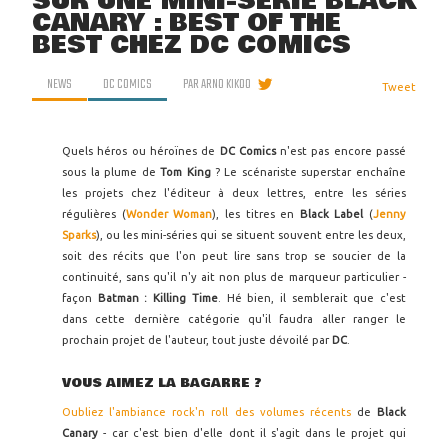
SUR UNE MINI-SÉRIE BLACK
CANARY : BEST OF THE
BEST CHEZ DC COMICS
NEWS
DC COMICS
PAR
ARNO KIKOO
Tweet
Quels héros ou héroïnes de
DC Comics
n'est pas encore passé
sous la plume de
Tom King
? Le scénariste superstar enchaîne
les projets chez l'éditeur à deux lettres, entre les séries
régulières (
Wonder Woman
), les titres en
Black Label
(
Jenny
Sparks
), ou les mini-séries qui se situent souvent entre les deux,
soit des récits que l'on peut lire sans trop se soucier de la
continuité, sans qu'il n'y ait non plus de marqueur particulier -
façon
Batman : Killing Time
. Hé bien, il semblerait que c'est
dans cette dernière catégorie qu'il faudra aller ranger le
prochain projet de l'auteur, tout juste dévoilé par
DC
.
VOUS AIMEZ LA BAGARRE ?
Oubliez l'ambiance rock'n roll des volumes récents
de
Black
Canary
- car c'est bien d'elle dont il s'agit dans le projet qui