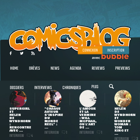
CONNEXION
INSCRIPTION
HOME
BRÈVES
NEWS
AGENDA
REVIEWS
PREVIEWS
PLUS
DOSSIERS
INTERVIEWS
CHRONIQUES
SUPERGIRL
"CHAQUE
L'AMOUR
HELEN
ET
AUTEUR
ET LA
DE
HELEN
S'INSPIRE
VERMINE
WYNDHORN
DE
DU
: WILL
ET
WYNDHORN
MONDE
MCPHAIL,
WONDER
:
RÉEL" :
OU L'ART
WOMAN :
RENCONTRE
...
DE ...
TOM
AVEC ...
KING ET
INTERVIEW
INTERVIEW
1
1
...
INTERVIEW
4
INTERVIEW
3