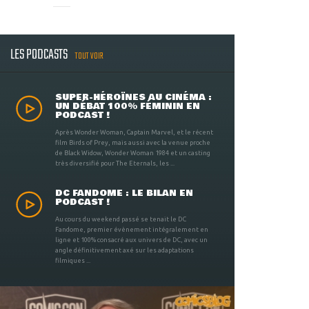
LES PODCASTS
TOUT VOIR
SUPER-HÉROÏNES AU CINÉMA :
UN DÉBAT 100% FÉMININ EN
PODCAST !
Après Wonder Woman, Captain Marvel, et le récent
film Birds of Prey, mais aussi avec la venue proche
de Black Widow, Wonder Woman 1984 et un casting
très diversifié pour The Eternals, les ...
DC FANDOME : LE BILAN EN
PODCAST !
Au cours du weekend passé se tenait le DC
Fandome, premier évènement intégralement en
ligne et 100% consacré aux univers de DC, avec un
angle définitivement axé sur les adaptations
filmiques ...