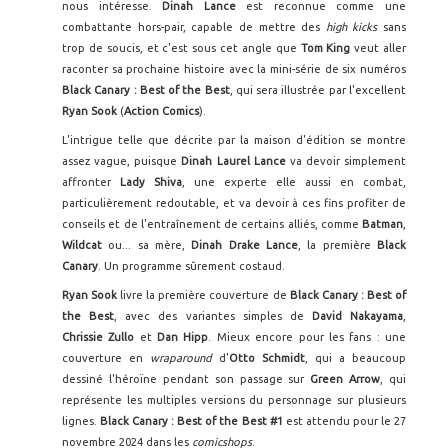
nous intéresse.
Dinah Lance
est reconnue comme une
combattante hors-pair, capable de mettre des
high kicks
sans
trop de soucis, et c'est sous cet angle que
Tom King
veut aller
raconter sa prochaine histoire avec la mini-série de six numéros
Black Canary : Best of the Best
, qui sera illustrée par l'excellent
Ryan Sook
(
Action Comics
).
L'intrigue telle que décrite par la maison d'édition se montre
assez vague, puisque
Dinah Laurel Lance
va devoir simplement
affronter
Lady Shiva
, une experte elle aussi en combat,
particulièrement redoutable, et va devoir à ces fins profiter de
conseils et de l'entraînement de certains alliés, comme
Batman
,
Wildcat
ou... sa mère,
Dinah Drake Lance
, la première
Black
Canary
. Un programme sûrement costaud.
Ryan Sook
livre la première couverture de
Black Canary : Best of
the Best
, avec des variantes simples de
David Nakayama
,
Chrissie Zullo
et
Dan Hipp
. Mieux encore pour les fans : une
couverture en
wraparound
d'
Otto Schmidt
, qui a beaucoup
dessiné l'héroïne pendant son passage sur
Green Arrow
, qui
représente les multiples versions du personnage sur plusieurs
lignes.
Black Canary : Best of the Best #1
est attendu pour le 27
novembre 2024 dans les
comicshops
.