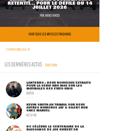
RETENTIT... POUR LE DÉFILÉ DU 14
JUILLET 2026
PAR
ARNO KIKOO
VOIR TOUS LES ARTICLES TRASHBAG
COMICSBLOG.fr
LES DERNIÈRES ACTUS
TOUT VOIR
LANTERNS : DEUX NOUVEAUX EXTRAITS
POUR LA SÉRIE HBO MAX SUR LES
MATINALES DES ETATS-UNIS
BRÈVE
KEVIN SMITH AU TRAVAIL SUR DEUX
AUTRES NUMÉROS JAY & SILENT BOB
CHEZ MARVEL
ACTU VO
DC CÉLÈBRE LE CENTENAIRE DE LA
NAISSANCE DE JOE KUBERT EN