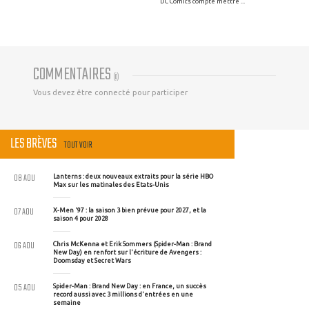
DC Comics compte mettre ...
COMMENTAIRES
(
0
)
Vous devez être connecté pour participer
LES BRÈVES
TOUT VOIR
08 AOU
Lanterns : deux nouveaux extraits pour la série HBO
Max sur les matinales des Etats-Unis
07 AOU
X-Men '97 : la saison 3 bien prévue pour 2027, et la
saison 4 pour 2028
06 AOU
Chris McKenna et Erik Sommers (Spider-Man : Brand
New Day) en renfort sur l'écriture de Avengers :
Doomsday et Secret Wars
05 AOU
Spider-Man : Brand New Day : en France, un succès
record aussi avec 3 millions d'entrées en une
semaine