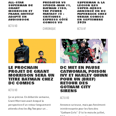
ALL-STAR
PREDATOR VS
SUPERMAN & LA
SUPERMAN DE
SPIDER-MAN #1,
LÉGION DES
GRANT
BATMAN #159,
SUPER-HÉROS
MORRISON ET
THE POWER
ANNONCÉ EN DC
FRANK QUITELY
FANTASY #8 :
PAPERBACK CHEZ
ADAPTÉ EN
CRITIQUES
URBAN COMICS
AUDIOBOOK
EXPRESS CÔTÉ
EN SEPTEMBRE
COMICS VO
2025
ACTU VO
CHRONIQUE
ACTU VF
LE PROCHAIN
DC MET EN PAUSE
PROJET DE GRANT
CATWOMAN, POISON
MORRISON SERA UN
IVY ET HARLEY QUINN
TITRE BATMAN CHEZ
POUR UN (BREF)
DC COMICS
RETOUR DES
GOTHAM CITY
ACTU VO
SIRENS
ACTU VO
Ça se précise. En début de semaine,
Grant Morrison avait évoqué la
perspective d'un retour longuement
Annonce curieuse, mais pas forcément
attendu chez les Big Two pour un ...
inintéressante pour les fans des
"Gotham Girls". D'ici le mois de juillet,