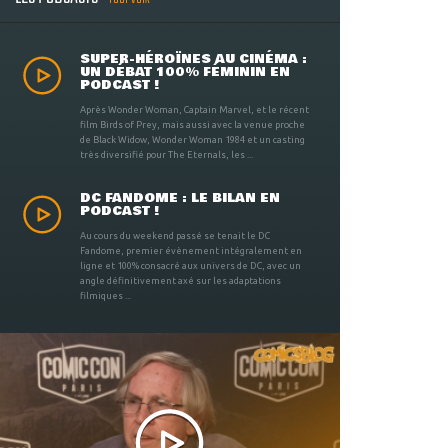
SUPER-HÉROÏNES AU CINÉMA :
UN DÉBAT 100% FÉMININ EN
PODCAST !
Après Wonder Woman, Captain Marvel, et le récent
film Birds of Prey, mais aussi avec la venue proche
de Black Widow, Wonder Woman 1984 et un casting
très diversifié pour The Eternals, les ...
DC FANDOME : LE BILAN EN
PODCAST !
Au cours du weekend passé se tenait le DC
Fandome, premier évènement intégralement en
ligne et 100% consacré aux univers de DC, avec un
angle définitivement axé sur les adaptations
filmiques ...