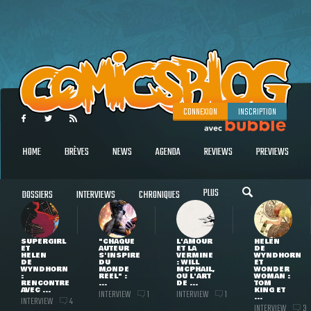
CONNEXION
INSCRIPTION
HOME
BRÈVES
NEWS
AGENDA
REVIEWS
PREVIEWS
PLUS
DOSSIERS
INTERVIEWS
CHRONIQUES
SUPERGIRL
"CHAQUE
L'AMOUR
HELEN
ET
AUTEUR
ET LA
DE
HELEN
S'INSPIRE
VERMINE
WYNDHORN
DE
DU
: WILL
ET
WYNDHORN
MONDE
MCPHAIL,
WONDER
:
RÉEL" :
OU L'ART
WOMAN :
RENCONTRE
...
DE ...
TOM
AVEC ...
KING ET
INTERVIEW
INTERVIEW
1
1
...
INTERVIEW
4
INTERVIEW
3