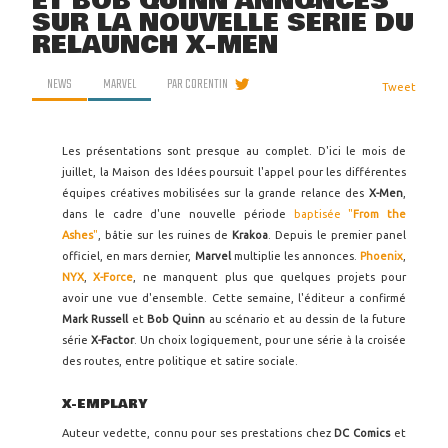
ET BOB QUINN ANNONCÉS
SUR LA NOUVELLE SÉRIE DU
RELAUNCH X-MEN
NEWS
MARVEL
PAR
CORENTIN
Tweet
Les présentations sont presque au complet. D'ici le mois de
juillet, la Maison des Idées poursuit l'appel pour les différentes
équipes créatives mobilisées sur la grande relance des
X-Men
,
dans le cadre d'une nouvelle période
baptisée "
From the
Ashes
"
, bâtie sur les ruines de
Krakoa
. Depuis le premier panel
officiel, en mars dernier,
Marvel
multiplie les annonces.
Phoenix
,
NYX
,
X-Force
, ne manquent plus que quelques projets pour
avoir une vue d'ensemble. Cette semaine, l'éditeur a confirmé
Mark Russell
et
Bob Quinn
au scénario et au dessin de la future
série
X-Factor
. Un choix logiquement, pour une série à la croisée
des routes, entre politique et satire sociale.
X-EMPLARY
Auteur vedette, connu pour ses prestations chez
DC Comics
et