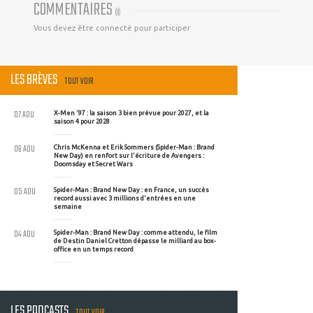
COMMENTAIRES
(
0
)
Vous devez être connecté pour participer
LES BRÈVES
TOUT VOIR
07 AOU
X-Men '97 : la saison 3 bien prévue pour 2027, et la
saison 4 pour 2028
06 AOU
Chris McKenna et Erik Sommers (Spider-Man : Brand
New Day) en renfort sur l'écriture de Avengers :
Doomsday et Secret Wars
05 AOU
Spider-Man : Brand New Day : en France, un succès
record aussi avec 3 millions d'entrées en une
semaine
04 AOU
Spider-Man : Brand New Day : comme attendu, le film
de Destin Daniel Cretton dépasse le milliard au box-
office en un temps record
LES PODCASTS
TOUT VOIR