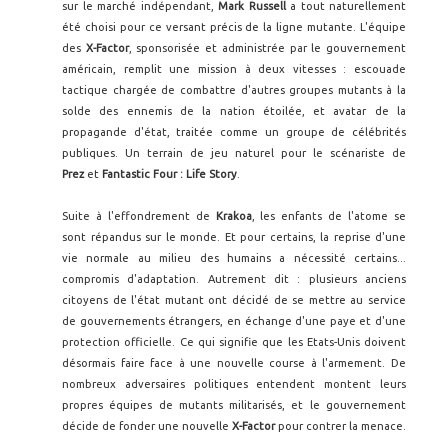
sur le marché indépendant,
Mark Russell
a tout naturellement
été choisi pour ce versant précis de la ligne mutante. L'équipe
des
X-Factor
, sponsorisée et administrée par le gouvernement
américain, remplit une mission à deux vitesses : escouade
tactique chargée de combattre d'autres groupes mutants à la
solde des ennemis de la nation étoilée, et avatar de la
propagande d'état, traitée comme un groupe de célébrités
publiques. Un terrain de jeu naturel pour le scénariste de
Prez
et
Fantastic Four : Life Story
.
Suite à l'effondrement de
Krakoa
, les enfants de l'atome se
sont répandus sur le monde. Et pour certains, la reprise d'une
vie normale au milieu des humains a nécessité certains...
compromis d'adaptation. Autrement dit : plusieurs anciens
citoyens de l'état mutant ont décidé de se mettre au service
de gouvernements étrangers, en échange d'une paye et d'une
protection officielle. Ce qui signifie que les Etats-Unis doivent
désormais faire face à une nouvelle course à l'armement. De
nombreux adversaires politiques entendent montent leurs
propres équipes de mutants militarisés, et le gouvernement
décide de fonder une nouvelle
X-Factor
pour contrer la menace.