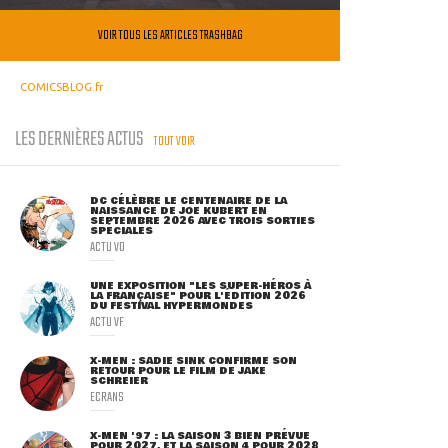
VOIR TOUS LES ARTICLES TRASHBAG
COMICSBLOG.fr
LES DERNIÈRES ACTUS
TOUT VOIR
DC CÉLÈBRE LE CENTENAIRE DE LA
NAISSANCE DE JOE KUBERT EN
SEPTEMBRE 2026 AVEC TROIS SORTIES
SPÉCIALES
ACTU VO
UNE EXPOSITION "LES SUPER-HÉROS À
LA FRANÇAISE" POUR L'ÉDITION 2026
DU FESTIVAL HYPERMONDES
ACTU VF
X-MEN : SADIE SINK CONFIRME SON
RETOUR POUR LE FILM DE JAKE
SCHREIER
ECRANS
X-MEN '97 : LA SAISON 3 BIEN PRÉVUE
POUR 2027, ET LA SAISON 4 POUR 2028