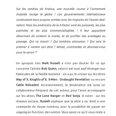
Sur les cendres de Krakoa, une nouvelle course à l'armement
mutante ravage le globe ! Les gouvernements internationaux
construisent leurs propres armées avec les migrants de l'ancien état-
nation. Mais les américains de la X-Factor sont les puissants, les plus
patriotes et les plus commercialisables ! Il leur appartient
désormais de contenir la marée, et de profiter des avantages au
passage. Qui va mourir ? Qui tombera amoureux ? Qui sera le
premier à vendre son âme ? Aimez, commentez et abonnez-vous
pour le savoir !"
Un synopsis très
Mark Russell
à n'en pas douter. En ce qui
concerne l'artiste
Bob Quinn
, celui-ci est tout sauf étranger aux
habitudes de la famille mutante : on a pu le croiser sur les titres
Way of X
,
Knights of X
,
X-Men : Onslaught Revelation
ou encore
Cable Reloaded
. Accessoirement, le dessinateur est aussi un
collaborateur fréquent de cet auteur, pour l'avoir accompagné
sur les séries
The Lone Ranger
et
Red Sonja
. A noter : sur les
réseaux sociaux,
Russell
explique que la série a eu droit à une
commande de douze numéros, avec la possibilité de passer en
ongoing
en fonction des ventes. Vous savez ce qu'il vous reste à