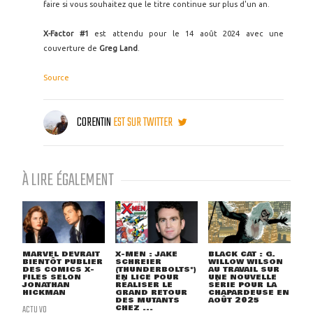
faire si vous souhaitez que le titre continue sur plus d'un an.
X-Factor #1
est attendu pour le 14 août 2024 avec une
couverture de
Greg Land
.
Source
CORENTIN
EST SUR TWITTER
À LIRE ÉGALEMENT
MARVEL DEVRAIT
X-MEN : JAKE
BLACK CAT : G.
BIENTÔT PUBLIER
SCHREIER
WILLOW WILSON
DES COMICS X-
(THUNDERBOLTS*)
AU TRAVAIL SUR
FILES SELON
EN LICE POUR
UNE NOUVELLE
JONATHAN
RÉALISER LE
SÉRIE POUR LA
HICKMAN
GRAND RETOUR
CHAPARDEUSE EN
DES MUTANTS
AOÛT 2025
ACTU VO
CHEZ ...