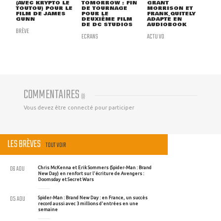
(AVEC KRYPTO LE
TOMORROW : FIN
GRANT
TOUTOU) POUR LE
DE TOURNAGE
MORRISON ET
FILM DE JAMES
POUR LE
FRANK QUITELY
GUNN
DEUXIÈME FILM
ADAPTÉ EN
DE DC STUDIOS
AUDIOBOOK
BRÈVE
ECRANS
ACTU VO
COMMENTAIRES
(
0
)
Vous devez être connecté pour participer
LES BRÈVES
TOUT VOIR
06 AOU
Chris McKenna et Erik Sommers (Spider-Man : Brand
New Day) en renfort sur l'écriture de Avengers :
Doomsday et Secret Wars
05 AOU
Spider-Man : Brand New Day : en France, un succès
record aussi avec 3 millions d'entrées en une
semaine