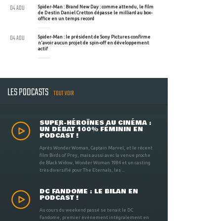
04 AOU
Spider-Man : Brand New Day : comme attendu, le film
de Destin Daniel Cretton dépasse le milliard au box-
office en un temps record
04 AOU
Spider-Man : le président de Sony Pictures confirme
n'avoir aucun projet de spin-off en développement
actif
LES PODCASTS
TOUT VOIR
SUPER-HÉROÏNES AU CINÉMA :
UN DÉBAT 100% FÉMININ EN
PODCAST !
Après Wonder Woman, Captain Marvel, et le récent
film Birds of Prey, mais aussi avec la venue proche
de Black Widow, Wonder Woman 1984 et un casting
très diversifié pour The Eternals, les ...
DC FANDOME : LE BILAN EN
PODCAST !
Au cours du weekend passé se tenait le DC
Fandome, premier évènement intégralement en