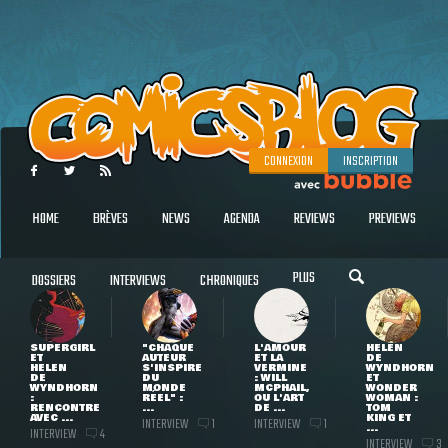
CONNEXION
INSCRIPTION
HOME
BRÈVES
NEWS
AGENDA
REVIEWS
PREVIEWS
PLUS
DOSSIERS
INTERVIEWS
CHRONIQUES
SUPERGIRL
"CHAQUE
L'AMOUR
HELEN
ET
AUTEUR
ET LA
DE
HELEN
S'INSPIRE
VERMINE
WYNDHORN
DE
DU
: WILL
ET
WYNDHORN
MONDE
MCPHAIL,
WONDER
:
RÉEL" :
OU L'ART
WOMAN :
RENCONTRE
...
DE ...
TOM
AVEC ...
KING ET
INTERVIEW
INTERVIEW
1
1
...
INTERVIEW
4
INTERVIEW
3