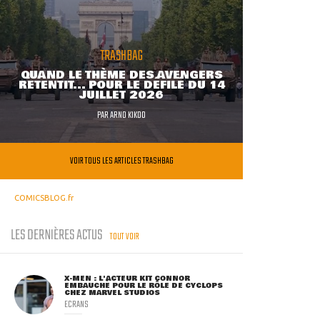
TRASHBAG
QUAND LE THÈME DES AVENGERS
RETENTIT... POUR LE DÉFILÉ DU 14
JUILLET 2026
PAR
ARNO KIKOO
VOIR TOUS LES ARTICLES TRASHBAG
COMICSBLOG.fr
LES DERNIÈRES ACTUS
TOUT VOIR
X-MEN : L'ACTEUR KIT CONNOR
EMBAUCHÉ POUR LE RÔLE DE CYCLOPS
CHEZ MARVEL STUDIOS
ECRANS