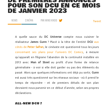
DE PREMIÈRES ANNONCES
POUR SON DCU EN CE MOIS
DE JANVIER 2023
NEWS
CINÉMA
PAR
ARNO KIKOO
Tweet
A quelle sauce du
DC Universe
compte nous cuisiner le
réalisateur
James Gunn
? Placé à la tête de l'entité
DCU
aux
côtés de
Peter Safran
, le cinéaste est questionné tous les jours
concernant ses plans pour l'univers DC Comics
, à mesure
qu'apparaît en filigrane l'abandon de la continuité installée en
2013 avec
Man of Steel
au profit d'une forme de relance
généralisée - à voir si elle doit garder ou pas des éléments du
passé. Alors que quelques informations ont déjà pu sortir,
Gunn
est aussi très questionné sur les réseaux sociaux - où il prend le
temps de répondre - et de premiers détails de son plan
devraient nous parvenir en ce début d'année, selon ses propres
déclarations.
ALL-NEW DCU ?