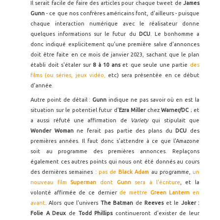
Il serait facile de faire des articles pour chaque tweet de
James
Gunn
- ce que nos confrères américains font, d'ailleurs - puisque
chaque interaction numérique avec le réalisateur donne
quelques informations sur le futur du
DCU
. Le bonhomme a
donc indiqué explicitement qu'une première salve d'annonces
doit être faite en ce mois de janvier 2023, sachant que le plan
établi doit s'étaler sur
8 à 10 ans
et que seule une partie
des
films (ou séries, jeux vidéo,
etc) sera présentée en ce début
d'année.
Autre point de détail :
Gunn
indique ne pas savoir où en est la
situation sur le potentiel futur d'
Ezra Miller
chez
Warner/DC
; et
a aussi réfuté une affirmation de
Variety
qui stipulait que
Wonder Woman
ne ferait pas partie des plans du
DCU
des
premières années. Il faut donc s'attendre à ce que l'Amazone
soit au programme des premières annonces. Replaçons
également ces autres points qui nous ont été donnés au cours
des dernières semaines :
pas de
Black Adam
au programme,
un
nouveau film
Superman
dont
Gunn
sera à l'écriture
, et la
volonté affirmée de ce dernier
de mettre
Green Lantern
en
avant
. Alors que l'univers
The Batman
de
Reeves
et le
Joker :
Folie A Deux
de
Todd Phillips
continueront d'exister de leur