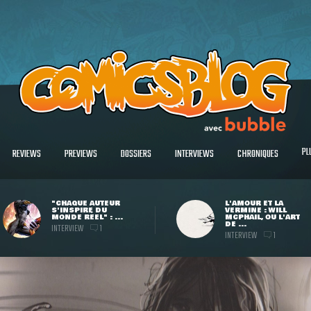
PL
REVIEWS
PREVIEWS
DOSSIERS
INTERVIEWS
CHRONIQUES
"CHAQUE AUTEUR
L'AMOUR ET LA
S'INSPIRE DU
VERMINE : WILL
MONDE RÉEL" : ...
MCPHAIL, OU L'ART
DE ...
INTERVIEW
1
INTERVIEW
1