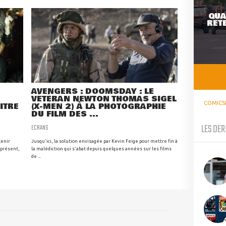
QUA
RETE
AVENGERS : DOOMSDAY : LE
VÉTÉRAN NEWTON THOMAS SIGEL
COMICS
TITRE
(X-MEN 2) À LA PHOTOGRAPHIE
DU FILM DES ...
LES DER
ECRANS
tenir
Jusqu'ici, la solution envisagée par Kevin Feige pour mettre fin à
 présent,
la malédiction qui s'abat depuis quelques années sur les films
de ...