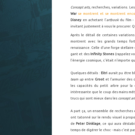
Concept arts
, recherches, variations. Les
War
se montrent et se montrent enco
Disney
en achetant l'
artbook
du film -
invitant justement à vous le procurer. Qu
Après le détail de certaines variation
montrent avec les grands temps fo
renaissance. Celle d'une forge stellaire
gant et des
Infinity Stones
(rappelez vo
l'énergie cosmique, c'était n'importe qu
Quelques détails :
Eitri
aurait pu être b
team up
entre
Groot
et l'armurier des 
les capacités du petit arbre pour la
intéressante que le coup des mains méta
trucs qui sont mieux dans les
concept ar
A part ça, un ensemble de recherches 
ont tatonné sur le rendu visuel à propos
de
Peter Dinklage
, ce qui aura déstabi
temps de digérer le choc - mais c'est pa