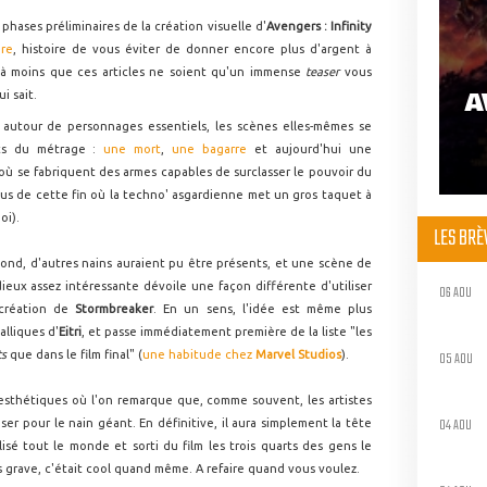
 phases préliminaires de la création visuelle d'
Avengers : Infinity
re
, histoire de vous éviter de donner encore plus d'argent à
 à moins que ces articles ne soient qu'un immense
teaser
vous
A
i sait.
s autour de personnages essentiels, les scènes elles-mêmes se
rts du métrage :
une mort
,
une bagarre
et aujourd'hui une
 où se fabriquent des armes capables de surclasser le pouvoir du
us de cette fin où la techno' asgardienne met un gros taquet à
oi).
LES BR
lond, d'autres nains auraient pu être présents, et une scène de
dieux assez intéressante dévoile une façon différente d'utiliser
06 AOU
 création de
Stormbreaker
. En un sens, l'idée est même plus
lliques d'
Eitri
, et passe immédiatement première de la liste "les
05 AOU
ts
que dans le film final" (
une habitude chez
Marvel Studios
).
esthétiques où l'on remarque que, comme souvent, les artistes
04 AOU
er pour le nain géant. En définitive, il aura simplement la tête
lisé tout le monde et sorti du film les trois quarts des gens le
s grave, c'était cool quand même. A refaire quand vous voulez.