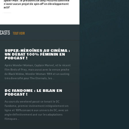
Spider-Man : le président de Sony Pictures confirme
n'avoir aucun projet de spin-off en développement
actif
DCASTS
TOUT VOIR
SUPER-HÉROÏNES AU CINÉMA :
UN DÉBAT 100% FÉMININ EN
PODCAST !
Après Wonder Woman, Captain Marvel, et le récent
film Birds of Prey, mais aussi avec la venue proche
de Black Widow, Wonder Woman 1984 et un casting
très diversifié pour The Eternals, les ...
DC FANDOME : LE BILAN EN
PODCAST !
Au cours du weekend passé se tenait le DC
Fandome, premier évènement intégralement en
ligne et 100% consacré aux univers de DC, avec un
angle définitivement axé sur les adaptations
filmiques ...