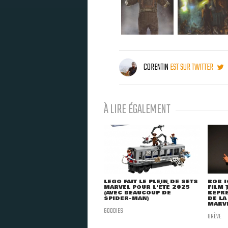
CORENTIN
EST SUR TWITTER
À LIRE ÉGALEMENT
LEGO FAIT LE PLEIN DE SETS
BOB I
MARVEL POUR L'ÉTÉ 2025
FILM 
(AVEC BEAUCOUP DE
REPRÉ
SPIDER-MAN)
DE LA
MARVE
GOODIES
BRÈVE