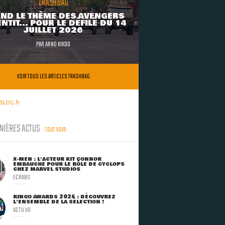
TRASHBAG
ND LE THÈME DES AVENGERS
NTIT... POUR LE DÉFILÉ DU 14
JUILLET 2026
PAR
ARNO KIKOO
VOIR TOUS LES ARTICLES TRASHBAG
BLOG.fr
NIÈRES ACTUS
TOUT VOIR
X-MEN : L'ACTEUR KIT CONNOR
EMBAUCHÉ POUR LE RÔLE DE CYCLOPS
CHEZ MARVEL STUDIOS
ECRANS
RINGO AWARDS 2026 : DÉCOUVREZ
L'ENSEMBLE DE LA SÉLECTION !
ACTU VO