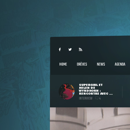
HOME
BRÈVES
NEWS
AGENDA
SUPERGIRL ET
HELEN DE
WYNDHORN :
RENCONTRE AVEC ...
INTERVIEW
4