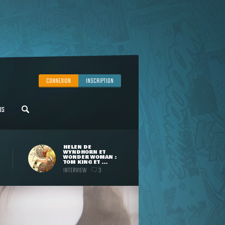
CONNEXION
INSCRIPTION
US
HELEN DE
WYNDHORN ET
WONDER WOMAN :
TOM KING ET ...
INTERVIEW
3