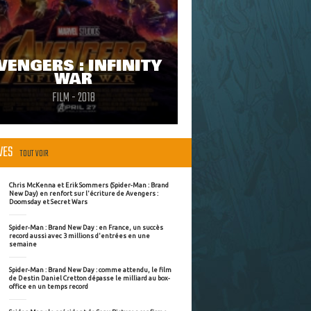
VENGERS : INFINITY
WAR
FILM - 2018
ÈVES
TOUT VOIR
Chris McKenna et Erik Sommers (Spider-Man : Brand
New Day) en renfort sur l'écriture de Avengers :
Doomsday et Secret Wars
Spider-Man : Brand New Day : en France, un succès
record aussi avec 3 millions d'entrées en une
semaine
Spider-Man : Brand New Day : comme attendu, le film
de Destin Daniel Cretton dépasse le milliard au box-
office en un temps record