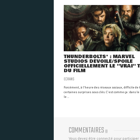
THUNDERBOLTS* : MARVEL
STUDIOS DÉVOILE/SPOILE
OFFICIELLEMENT LE ''VRAI'' 
DU FILM
ECRANS
Forcément, à l'heure des réseaux sociaux, difficile de 
certaines surprises sous clés. C'est comme ça : dans le
le ...
COMMENTAIRES
(
0
)
Vous devez être connecté pour participer