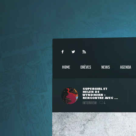
HOME
BRÈVES
NEWS
AGENDA
SUPERGIRL ET
HELEN DE
WYNDHORN :
RENCONTRE AVEC ...
INTERVIEW
4