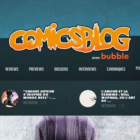
PL
REVIEWS
PREVIEWS
DOSSIERS
INTERVIEWS
CHRONIQUES
"CHAQUE AUTEUR
L'AMOUR ET LA
S'INSPIRE DU
VERMINE : WILL
MONDE RÉEL" : ...
MCPHAIL, OU L'ART
DE ...
INTERVIEW
1
INTERVIEW
1