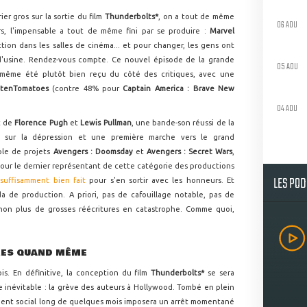
rier gros sur la sortie du film
Thunderbolts*
, on a tout de même
06 AOU
rs, l'impensable a tout de même fini par se produire :
Marvel
on dans les salles de cinéma... et pour changer, les gens ont
rti d'usine. Rendez-vous compte. Ce nouvel épisode de la grande
05 AOU
même été plutôt bien reçu du côté des critiques, avec une
ttenTomatoes
(contre 48% pour
Captain America : Brave New
04 AOU
t de
Florence Pugh
et
Lewis Pullman
, une bande-son réussi de la
 sur la dépression et une première marche vers le grand
ple de projets
Avengers : Doomsday
et
Avengers : Secret Wars
,
 pour le dernier représentant de cette catégorie des productions
LES PO
suffisamment bien fait
pour s'en sortir avec les honneurs. Et
da de production. A priori, pas de cafouillage notable, pas de
 non plus de grosses réécritures en catastrophe. Comme quoi,
URES QUAND MÊME
is. En définitive, la conception du film
Thunderbolts*
se sera
 inévitable : la grève des auteurs à Hollywood. Tombé en plein
ment social long de quelques mois imposera un arrêt momentané