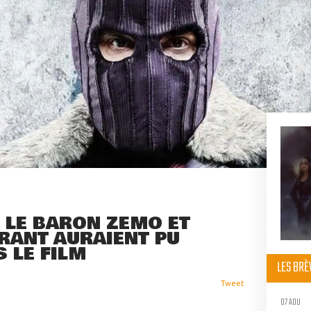
 LE BARON ZEMO ET
RANT AURAIENT PU
 LE FILM
LES BR
Tweet
07 AOU