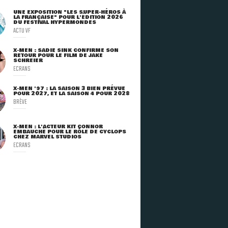
UNE EXPOSITION "LES SUPER-HÉROS À
LA FRANÇAISE" POUR L'ÉDITION 2026
DU FESTIVAL HYPERMONDES
ACTU VF
X-MEN : SADIE SINK CONFIRME SON
RETOUR POUR LE FILM DE JAKE
SCHREIER
ECRANS
X-MEN '97 : LA SAISON 3 BIEN PRÉVUE
POUR 2027, ET LA SAISON 4 POUR 2028
BRÈVE
X-MEN : L'ACTEUR KIT CONNOR
EMBAUCHÉ POUR LE RÔLE DE CYCLOPS
CHEZ MARVEL STUDIOS
ECRANS