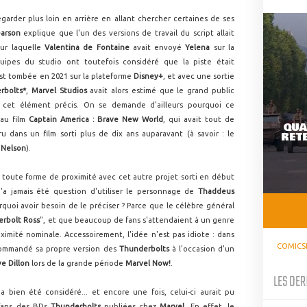
garder plus loin en arrière en allant chercher certaines de ses
earson
explique que l'un des versions de travail du script allait
our laquelle
Valentina de Fontaine
avait envoyé
Yelena
sur la
quipes du studio ont toutefois considéré que la piste était
st tombée en 2021 sur la plateforme
Disney+
, et avec une sortie
rbolts*
,
Marvel Studios
avait alors estimé que le grand public
 cet élément précis. On se demande d'ailleurs pourquoi ce
 au film
Captain America : Brave New World
, qui avait tout de
QUA
ans un film sorti plus de dix ans auparavant (à savoir : le
RETE
 Nelson
).
 toute forme de proximité avec cet autre projet sorti en début
n'a jamais été question d'utiliser le personnage de
Thaddeus
rquoi avoir besoin de le préciser ? Parce que le célèbre général
rbolt Ross
", et que beaucoup de fans s'attendaient à un genre
ximité nominale. Accessoirement, l'idée n'est pas idiote : dans
COMICS
ommandé sa propre version des
Thunderbolts
à l'occasion d'un
e Dillon
lors de la grande période
Marvel Now!
.
LES DER
 bien été considéré... et encore une fois, celui-ci aurait pu
fans des BDs
Thunderbolts
publiées chez
Marvel
. En effet, le