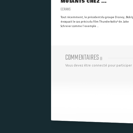
MUTANTS CHEZ ...
ECRANS
Tout récemment, le président du groupe Disney, Bob I
évoquait le cas précis du film Thunderbolts* de Jake
Schreier comme l'exemple ...
COMMENTAIRES
(
0
)
Vous devez être connecté pour participer