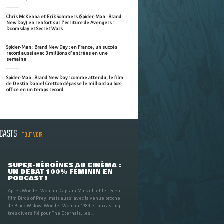
Chris McKenna et Erik Sommers (Spider-Man : Brand
New Day) en renfort sur l'écriture de Avengers :
Doomsday et Secret Wars
Spider-Man : Brand New Day : en France, un succès
record aussi avec 3 millions d'entrées en une
semaine
Spider-Man : Brand New Day : comme attendu, le film
de Destin Daniel Cretton dépasse le milliard au box-
office en un temps record
DCASTS
TOUT VOIR
SUPER-HÉROÏNES AU CINÉMA :
UN DÉBAT 100% FÉMININ EN
PODCAST !
Après Wonder Woman, Captain Marvel, et le récent
film Birds of Prey, mais aussi avec la venue proche
de Black Widow, Wonder Woman 1984 et un casting
très diversifié pour The Eternals, les ...