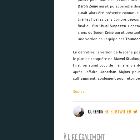
Baron Zemo
aurait pu apparaître da
aurait alors été présenté comme le p
tiré les ficelles dans l'ombre depui
final du film
Usual Suspects
). Cepen
choix du
Baron Zemo
aurait pourtant
une version de l'équipe des
Thunder
En définitive, la version de la scène p
le plan de conquête de
Marvel Studios
p
final, on aurait tout de même envie d
après l'affaire
Jonathan Majors
pour 
suffisamment rapidement pour retomber s
Source
CORENTIN
EST SUR TWITTER
À LIRE ÉGALEMENT