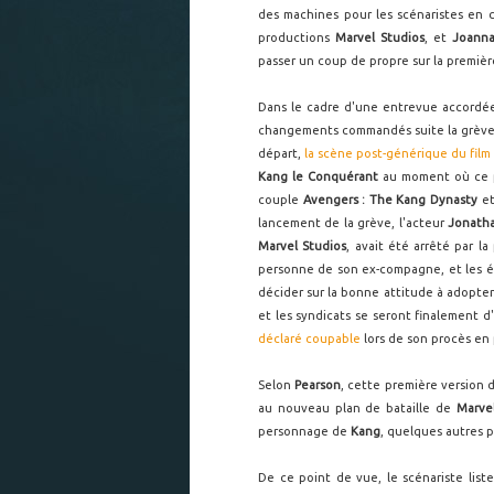
des machines pour les scénaristes en 
productions
Marvel Studios
, et
Joanna
passer un coup de propre sur la premièr
Dans le cadre d'une entrevue accordé
changements commandés suite la grève de
départ,
la scène post-générique du fil
Kang le Conquérant
au moment où ce pe
couple
Avengers : The Kang Dynasty
e
lancement de la grève, l'acteur
Jonath
Marvel Studios
, avait été arrêté par la
personne de son ex-compagne, et les 
décider sur la bonne attitude à adopter f
et les syndicats se seront finalement d'
déclaré coupable
lors de son procès en 
Selon
Pearson
, cette première version 
au nouveau plan de bataille de
Marve
personnage de
Kang
, quelques autres p
De ce point de vue, le scénariste li