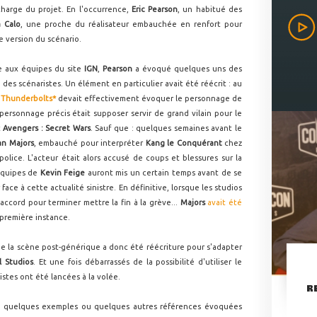
charge du projet. En l'occurrence,
Eric Pearson
, un habitué des
 Calo
, une proche du réalisateur embauchée en renfort pour
e version du scénario.
e aux équipes du site
IGN
,
Pearson
a évoqué quelques uns des
s scénaristes. Un élément en particulier avait été réécrit : au
m
Thunderbolts*
devait effectivement évoquer le personnage de
rsonnage précis était supposer servir de grand vilain pour le
t
Avengers : Secret Wars
. Sauf que : quelques semaines avant le
an Majors
, embauché pour interpréter
Kang le Conquérant
chez
 police. L'acteur était alors accusé de coups et blessures sur la
équipes de
Kevin Feige
auront mis un certain temps avant de se
ace à cette actualité sinistre. En définitive, lorsque les studios
accord pour terminer mettre la fin à la grève...
Majors
avait été
première instance.
de la scène post-générique a donc été réécriture pour s'adapter
l Studios
. Et une fois débarrassés de la possibilité d'utiliser le
istes ont été lancées à la volée.
R
ste quelques exemples ou quelques autres références évoquées