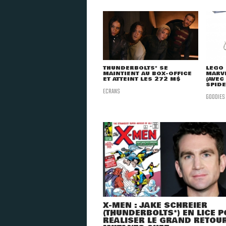
THUNDERBOLTS* SE
LEGO 
MAINTIENT AU BOX-OFFICE
MARVE
ET ATTEINT LES 272 M$
(AVEC
SPID
ECRANS
GOODIES
X-MEN : JAKE SCHREIER
(THUNDERBOLTS*) EN LICE 
RÉALISER LE GRAND RETOU