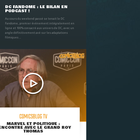
DC FANDOME : LE BILAN EN
PODCAST !
Au cours du weekend passé se tenait le DC
Fandome, premier évènement intégralement en
ligne et 100% consacré aux univers de DC, avec un
angle définitivement axé sur les adaptations
filmiques ...
COMICSBLOG TV
MARVEL ET POLITIQUE :
ENCONTRE AVEC LE GRAND ROY
THOMAS