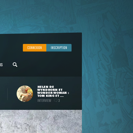
CONNEXION
INSCRIPTION
US
HELEN DE
WYNDHORN ET
WONDER WOMAN :
TOM KING ET ...
INTERVIEW
3