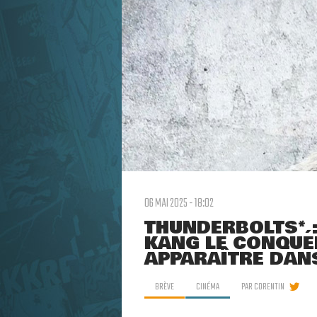
06 MAI 2025 - 18:02
THUNDERBOLTS* :
KANG LE CONQUÉ
APPARAÎTRE DANS
BRÈVE
CINÉMA
PAR
CORENTIN