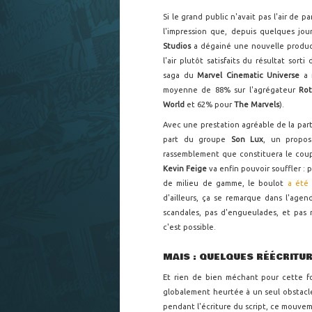
Si le grand public n'avait pas l'air de pa
l'impression que, depuis quelques jou
Studios
a dégainé une nouvelle producti
l'air plutôt satisfaits du résultat so
saga du
Marvel Cinematic Universe
a 
moyenne de 88% sur l'agrégateur
Ro
World
et 62% pour
The Marvels
).
Avec une prestation agréable de la par
part du groupe
Son Lux
, un propos
rassemblement que constituera le cou
Kevin Feige
va enfin pouvoir souffler :
de milieu de gamme, le boulot
a été 
d'ailleurs, ça se remarque dans l'agen
scandales, pas d'engueulades, et pas
c'est possible.
MAIS : QUELQUES RÉÉCRIT
Et rien de bien méchant pour cette fo
globalement heurtée à un seul obstacle
pendant l'écriture du script, ce mouve