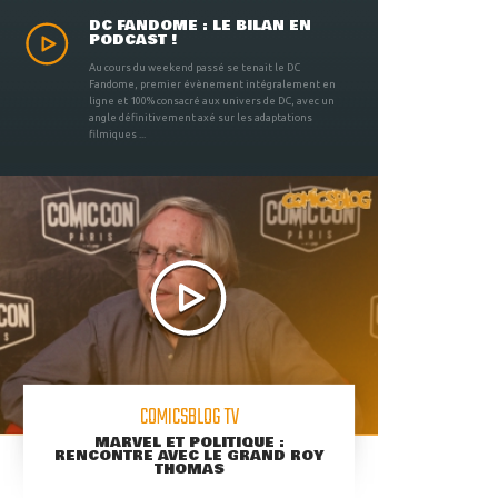
DC FANDOME : LE BILAN EN
PODCAST !
Au cours du weekend passé se tenait le DC
Fandome, premier évènement intégralement en
ligne et 100% consacré aux univers de DC, avec un
angle définitivement axé sur les adaptations
filmiques ...
COMICSBLOG TV
MARVEL ET POLITIQUE :
RENCONTRE AVEC LE GRAND ROY
THOMAS