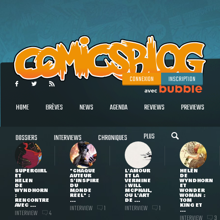
CONNEXION
INSCRIPTION
HOME
BRÈVES
NEWS
AGENDA
REVIEWS
PREVIEWS
PLUS
DOSSIERS
INTERVIEWS
CHRONIQUES
SUPERGIRL
"CHAQUE
L'AMOUR
HELEN
ET
AUTEUR
ET LA
DE
HELEN
S'INSPIRE
VERMINE
WYNDHORN
DE
DU
: WILL
ET
WYNDHORN
MONDE
MCPHAIL,
WONDER
:
RÉEL" :
OU L'ART
WOMAN :
RENCONTRE
...
DE ...
TOM
AVEC ...
KING ET
INTERVIEW
INTERVIEW
1
1
...
INTERVIEW
4
INTERVIEW
3