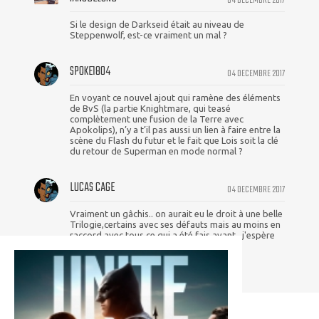
Si le design de Darkseid était au niveau de
Steppenwolf, est-ce vraiment un mal ?
SPOKE1804
04 DECEMBRE 2017
En voyant ce nouvel ajout qui ramène des éléments
de BvS (la partie Knightmare, qui teasé
complètement une fusion de la Terre avec
Apokolips), n’y a t’il pas aussi un lien à faire entre la
scène du Flash du futur et le fait que Lois soit la clé
du retour de Superman en mode normal ?
LUCAS CAGE
04 DECEMBRE 2017
Vraiment un gâchis.. on aurait eu le droit à une belle
Trilogie,certains avec ses défauts mais au moins en
raccord avec tous ce qui a été fais avant.. j'espère
que Warner va sortir cet version longue