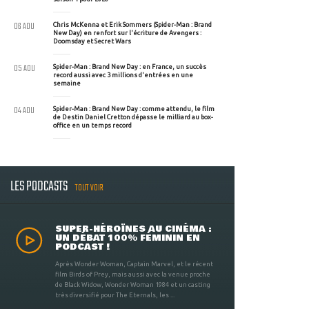
06 AOU
Chris McKenna et Erik Sommers (Spider-Man : Brand
New Day) en renfort sur l'écriture de Avengers :
Doomsday et Secret Wars
05 AOU
Spider-Man : Brand New Day : en France, un succès
record aussi avec 3 millions d'entrées en une
semaine
04 AOU
Spider-Man : Brand New Day : comme attendu, le film
de Destin Daniel Cretton dépasse le milliard au box-
office en un temps record
LES PODCASTS
TOUT VOIR
SUPER-HÉROÏNES AU CINÉMA :
UN DÉBAT 100% FÉMININ EN
PODCAST !
Après Wonder Woman, Captain Marvel, et le récent
film Birds of Prey, mais aussi avec la venue proche
de Black Widow, Wonder Woman 1984 et un casting
très diversifié pour The Eternals, les ...