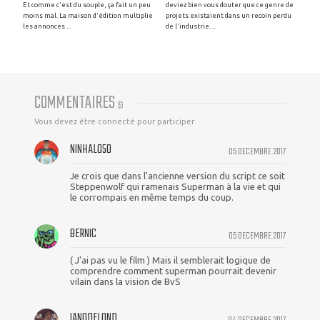
Et comme c'est du souple, ça fait un peu
deviez bien vous douter que ce genre de
moins mal. La maison d'édition multiplie
projets existaient dans un recoin perdu
les annonces ...
de l'industrie. ...
COMMENTAIRES
(
5
)
Vous devez être connecté pour participer
NINHALO50
05 DECEMBRE 2017
Je crois que dans l'ancienne version du script ce soit
Steppenwolf qui ramenais Superman à la vie et qui
le corrompais en même temps du coup.
BERNIC
05 DECEMBRE 2017
( J'ai pas vu le film ) Mais il semblerait logique de
comprendre comment superman pourrait devenir
vilain dans la vision de BvS
IAN0DELOND
04 DECEMBRE 2017