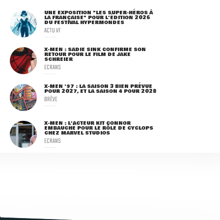
UNE EXPOSITION "LES SUPER-HÉROS À
LA FRANÇAISE" POUR L'ÉDITION 2026
DU FESTIVAL HYPERMONDES
ACTU VF
X-MEN : SADIE SINK CONFIRME SON
RETOUR POUR LE FILM DE JAKE
SCHREIER
ECRANS
X-MEN '97 : LA SAISON 3 BIEN PRÉVUE
POUR 2027, ET LA SAISON 4 POUR 2028
BRÈVE
X-MEN : L'ACTEUR KIT CONNOR
EMBAUCHÉ POUR LE RÔLE DE CYCLOPS
CHEZ MARVEL STUDIOS
ECRANS