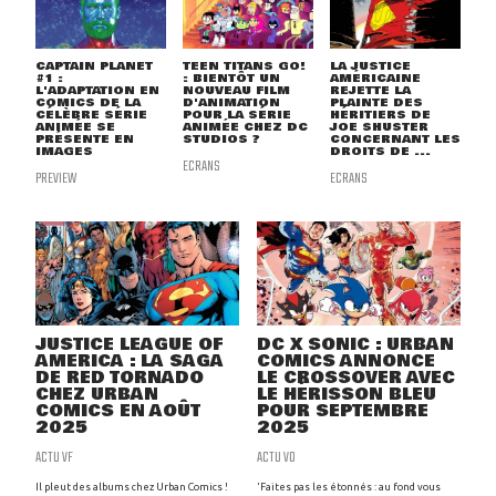
CAPTAIN PLANET
TEEN TITANS GO!
LA JUSTICE
#1 :
: BIENTÔT UN
AMÉRICAINE
L'ADAPTATION EN
NOUVEAU FILM
REJETTE LA
COMICS DE LA
D'ANIMATION
PLAINTE DES
CÉLÈBRE SÉRIE
POUR LA SÉRIE
HÉRITIERS DE
ANIMÉE SE
ANIMÉE CHEZ DC
JOE SHUSTER
PRÉSENTE EN
STUDIOS ?
CONCERNANT LES
IMAGES
DROITS DE ...
ECRANS
PREVIEW
ECRANS
JUSTICE LEAGUE OF
DC X SONIC : URBAN
AMERICA : LA SAGA
COMICS ANNONCE
DE RED TORNADO
LE CROSSOVER AVEC
CHEZ URBAN
LE HÉRISSON BLEU
COMICS EN AOÛT
POUR SEPTEMBRE
2025
2025
ACTU VF
ACTU VO
Il pleut des albums chez Urban Comics !
'Faites pas les étonnés : au fond vous