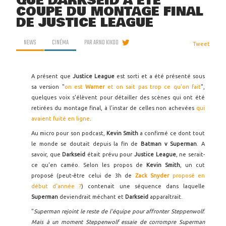
QUE DARKSEID A ÉTÉ
COUPÉ DU MONTAGE FINAL
DE JUSTICE LEAGUE
NEWS
CINÉMA
PAR
ARNO KIKOO
Tweet
A présent que
Justice League
est sorti et a été présenté sous
sa version "
on est
Warner
et on sait pas trop ce qu'on fait
",
quelques voix s'élèvent pour détailler des scènes qui ont été
retirées du montage final, à l'instar de celles non achevées
qui
avaient fuité en ligne
.
Au micro pour son podcast,
Kevin Smith
a confirmé ce dont tout
le monde se doutait depuis la fin de
Batman v Superman
. A
savoir, que
Darkseid
était prévu pour
Justice League
, ne serait-
ce qu'en caméo. Selon les propos de
Kevin Smith
, un cut
proposé (peut-être celui de 3h de
Zack Snyder
proposé en
début d'année ?
) contenait une séquence dans laquelle
Superman
deviendrait méchant et
Darkseid
apparaîtrait.
"
Superman rejoint le reste de l'équipe pour affronter Steppenwolf.
Mais à un moment Steppenwolf essaie de corrompre Superman