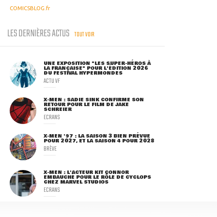
COMICSBLOG.fr
LES DERNIÈRES ACTUS
TOUT VOIR
UNE EXPOSITION "LES SUPER-HÉROS À
LA FRANÇAISE" POUR L'ÉDITION 2026
DU FESTIVAL HYPERMONDES
ACTU VF
X-MEN : SADIE SINK CONFIRME SON
RETOUR POUR LE FILM DE JAKE
SCHREIER
ECRANS
X-MEN '97 : LA SAISON 3 BIEN PRÉVUE
POUR 2027, ET LA SAISON 4 POUR 2028
BRÈVE
X-MEN : L'ACTEUR KIT CONNOR
EMBAUCHÉ POUR LE RÔLE DE CYCLOPS
CHEZ MARVEL STUDIOS
ECRANS