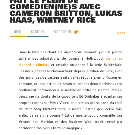
FAIT LE PLEIN DE
COMÉDIEN(NE)S AVEC
CAMERON BRITTON, LUKAS
HAAS, WHITNEY RICE
NEWS
SERIES TV
PAR
CORENTIN
Tweet
Dans la liste des chantiers urgents du moment, pour la petite
sphère des adaptations de comics à Hollywood,
on pense
d'abord à
Criminal
, et ensuite on pense à la série
Spider-Noir
.
Les deux projets se chevauchent depuis le milieu de l'été, avec
des annonces de casting à intervalles réguliers, un diffuseur en
commun, et la question de savoir quand les deux machines vont
réellement commencer à se mettre en ordre de marche. Mais si
personne ne doute de la capacité d'
Ed Brubaker
à adapter ses
propres comics sur
Prime Video
, la question qui se pose du côté
de chez
Sony Pictures
reste la même : est-ce que cette fois,
enfin, ce serait la bonne ? Est-ce que le studio coupable des
Venom
, des
Morbius
et des
Madame Web
, aurait réussi par
accident à trouver la formule magique ?