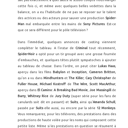
sait pas exactement à quel sauce le studio compte nous manger
cette fois ci, et même avec quelques belles vedettes dans la
balance, on a eu l'habitude de ne pas se reposer sur le talent
des actrices ou des acteurs pour sauver une production
Spider-
Man
mal embarquée entre les mains de
Sony Pictures
. Est-ce
que ce sera différent pour le pôle télévision ?
Dans l'immédiat, quelques annonces de casting viennent
compléter le tableau. A l'instar de
Criminal
tout récemment,
Spider-Noir
a opté pour un tir groupé avec une grosse fournée
d'embauches, et quelques têtes plutôt sympatoches à ajouter
au tableau de chasse. Dans l'ordre, on peut citer
Lukas Haas
,
aperçu dans les films
Babylon
et
Inception
,
Cameron Britton
,
qu'on a vu dans
Mindhunters
et
The Killer
,
Cary Christopher
de
Fuller House
,
Michael Kostroff
de
The Wire
,
Scott MacArthur
,
aperçu dans
El Camino: A Breaking Bad Movie
,
Joe Massingill
de
Barry
,
Whitney Rice
de
Jury Duty
(super série pour les fans de
canulards soit dit en passant) et
Suits
, ainsi qu'
Amanda Schull
,
passée par
Suits
elle aussi, ou encore par la série
12 Monkeys
.
Vous remarquerez, pour les télévores, des prestations dans des
productions de haute volée pour les noms qui composent cette
petite liste. Même si les prestations en question se résument à