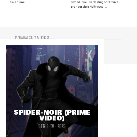
biais d'une ...
owned Love Everlasting ont trouvé
preneur chez Hollywood, ...
COMMENTAIRES
(
0
)
Vous devez être connecté pour participer
SPIDER-NOIR (PRIME
VIDEO)
SERIE-TV - 2025