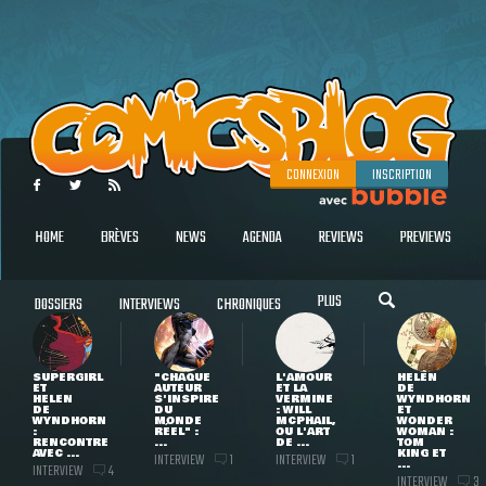
CONNEXION
INSCRIPTION
HOME
BRÈVES
NEWS
AGENDA
REVIEWS
PREVIEWS
PLUS
DOSSIERS
INTERVIEWS
CHRONIQUES
SUPERGIRL
"CHAQUE
L'AMOUR
HELEN
ET
AUTEUR
ET LA
DE
HELEN
S'INSPIRE
VERMINE
WYNDHORN
DE
DU
: WILL
ET
WYNDHORN
MONDE
MCPHAIL,
WONDER
:
RÉEL" :
OU L'ART
WOMAN :
RENCONTRE
...
DE ...
TOM
AVEC ...
KING ET
INTERVIEW
INTERVIEW
1
1
...
INTERVIEW
4
INTERVIEW
3