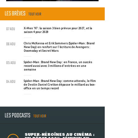
LES BRÈVES
TOUT VOIR
07 AOU
X-Men '97 : la saison 3 bien prévue pour 2027, et la
saison 4 pour 2028
06 AOU
Chris McKenna et Erik Sommers (Spider-Man : Brand
New Day) en renfort sur l'écriture de Avengers :
Doomsday et Secret Wars
05 AOU
Spider-Man : Brand New Day : en France, un succès
record aussi avec 3 millions d'entrées en une
semaine
04 AOU
Spider-Man : Brand New Day : comme attendu, le film
de Destin Daniel Cretton dépasse le milliard au box-
office en un temps record
LES PODCASTS
TOUT VOIR
SUPER-HÉROÏNES AU CINÉMA :