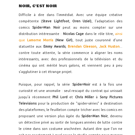
NOIR, C'EST NOIR
Difficile à dire dans l'immédiat. Avec une équipe créative
compétente (
Steve Lightfoot
,
Oren Uziel
), l'adaptation des
comics
Spider-Man Noir
peut au moins compter sur une
distribution intéressante :
Nicolas Cage
dans le rôle titre,
ainsi
que
Lamorne Morris
(
New Girl
), tout juste couronné d'une
statuette aux
Emmy Awards
,
Brendan Gleeson
,
Jack Huston
...
contre toute attente, la série commence à aligner les noms
intéressants, avec des professionnels de la télévision et du
cinéma qui ont mérité leurs galons, et viennent peu à peu
s'agglutiner à cet étrange projet.
Puisque, pour rappel, la série
Spider-Noir
est à la fois une
curiosité et une anomalie : seul rescapé du contrat qui unissait
jusqu'à récemment
Phil Lord
et
Chris Miller
à
Sony Pictures
Televisions
pour la production de "spider-séries" à destination
des plateformes, le feuilleton compte tricher avec les comics en
proposant une version plus âgée du
Spider-Man Noir
, devenu
un détective privé au sortir de longues années de lutte contre
le crime dans son costume arachnéen. Autant dire que l'on ne