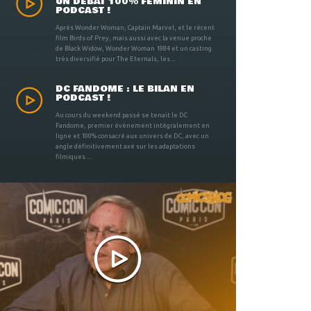
UN DÉBAT 100% FÉMININ EN
PODCAST !
Après Wonder Woman, Captain Marvel, et le récent
film Birds of Prey, mais aussi avec la venue proche
de Black Widow, Wonder Woman 1984 et un casting
très diversifié pour The Eternals, les ...
DC FANDOME : LE BILAN EN
PODCAST !
Au cours du weekend passé se tenait le DC
Fandome, premier évènement intégralement en
ligne et 100% consacré aux univers de DC, avec un
angle définitivement axé sur les adaptations
filmiques ...