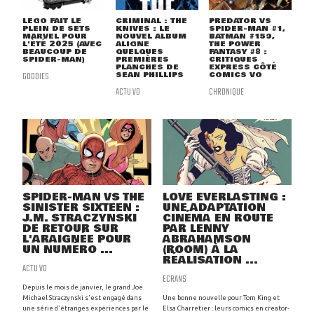
LEGO FAIT LE
CRIMINAL : THE
PREDATOR VS
PLEIN DE SETS
KNIVES : LE
SPIDER-MAN #1,
MARVEL POUR
NOUVEL ALBUM
BATMAN #159,
L'ÉTÉ 2025 (AVEC
ALIGNE
THE POWER
BEAUCOUP DE
QUELQUES
FANTASY #8 :
SPIDER-MAN)
PREMIÈRES
CRITIQUES
PLANCHES DE
EXPRESS CÔTÉ
GOODIES
SEAN PHILLIPS
COMICS VO
ACTU VO
CHRONIQUE
SPIDER-MAN VS THE
LOVE EVERLASTING :
SINISTER SIXTEEN :
UNE ADAPTATION
J.M. STRACZYNSKI
CINÉMA EN ROUTE
DE RETOUR SUR
PAR LENNY
L'ARAIGNÉE POUR
ABRAHAMSON
UN NUMÉRO ...
(ROOM) À LA
RÉALISATION ...
ACTU VO
ECRANS
Depuis le mois de janvier, le grand Joe
Michael Straczynski s'est engagé dans
Une bonne nouvelle pour Tom King et
une série d'étranges expériences par le
Elsa Charretier : leurs comics en creator-