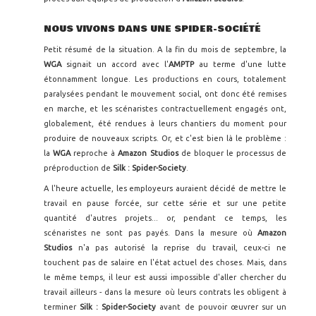
NOUS VIVONS DANS UNE SPIDER-SOCIÉTÉ
Petit résumé de la situation. A la fin du mois de septembre, la
WGA
signait un accord avec l'
AMPTP
au terme d'une lutte
étonnamment longue. Les productions en cours, totalement
paralysées pendant le mouvement social, ont donc été remises
en marche, et les scénaristes contractuellement engagés ont,
globalement, été rendues à leurs chantiers du moment pour
produire de nouveaux scripts. Or, et c'est bien là le problème :
la
WGA
reproche à
Amazon Studios
de bloquer le processus de
préproduction de
Silk : Spider-Society
.
A l'heure actuelle, les employeurs auraient décidé de mettre le
travail en pause forcée, sur cette série et sur une petite
quantité d'autres projets... or, pendant ce temps, les
scénaristes ne sont pas payés. Dans la mesure où
Amazon
Studios
n'a pas autorisé la reprise du travail, ceux-ci ne
touchent pas de salaire en l'état actuel des choses. Mais, dans
le même temps, il leur est aussi impossible d'aller chercher du
travail ailleurs - dans la mesure où leurs contrats les obligent à
terminer
Silk : Spider-Society
avant de pouvoir œuvrer sur un