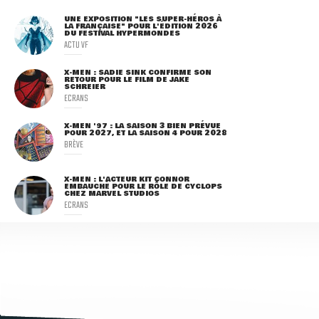
UNE EXPOSITION "LES SUPER-HÉROS À
LA FRANÇAISE" POUR L'ÉDITION 2026
DU FESTIVAL HYPERMONDES
ACTU VF
X-MEN : SADIE SINK CONFIRME SON
RETOUR POUR LE FILM DE JAKE
SCHREIER
ECRANS
X-MEN '97 : LA SAISON 3 BIEN PRÉVUE
POUR 2027, ET LA SAISON 4 POUR 2028
BRÈVE
X-MEN : L'ACTEUR KIT CONNOR
EMBAUCHÉ POUR LE RÔLE DE CYCLOPS
CHEZ MARVEL STUDIOS
ECRANS