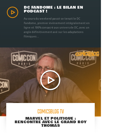
DC FANDOME : LE BILAN EN
PODCAST !
Au cours du weekend passé se tenait le DC
Fandome, premier évènement intégralement en
ligne et 100% consacré aux univers de DC, avec un
angle définitivement axé sur les adaptations
filmiques ...
COMICSBLOG TV
MARVEL ET POLITIQUE :
RENCONTRE AVEC LE GRAND ROY
THOMAS