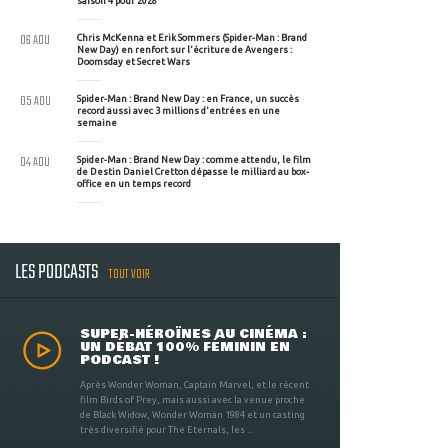
saison 4 pour 2028
06 AOU
Chris McKenna et Erik Sommers (Spider-Man : Brand
New Day) en renfort sur l'écriture de Avengers :
Doomsday et Secret Wars
05 AOU
Spider-Man : Brand New Day : en France, un succès
record aussi avec 3 millions d'entrées en une
semaine
04 AOU
Spider-Man : Brand New Day : comme attendu, le film
de Destin Daniel Cretton dépasse le milliard au box-
office en un temps record
LES PODCASTS
TOUT VOIR
SUPER-HÉROÏNES AU CINÉMA :
UN DÉBAT 100% FÉMININ EN
PODCAST !
Après Wonder Woman, Captain Marvel, et le récent
film Birds of Prey, mais aussi avec la venue proche
de Black Widow, Wonder Woman 1984 et un casting
très diversifié pour The Eternals, les ...