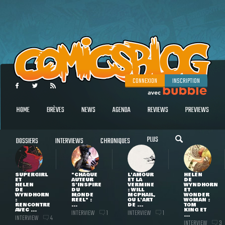
CONNEXION
INSCRIPTION
HOME
BRÈVES
NEWS
AGENDA
REVIEWS
PREVIEWS
PLUS
DOSSIERS
INTERVIEWS
CHRONIQUES
SUPERGIRL
"CHAQUE
L'AMOUR
HELEN
ET
AUTEUR
ET LA
DE
HELEN
S'INSPIRE
VERMINE
WYNDHORN
DE
DU
: WILL
ET
WYNDHORN
MONDE
MCPHAIL,
WONDER
:
RÉEL" :
OU L'ART
WOMAN :
RENCONTRE
...
DE ...
TOM
AVEC ...
KING ET
INTERVIEW
INTERVIEW
1
1
...
INTERVIEW
4
INTERVIEW
3