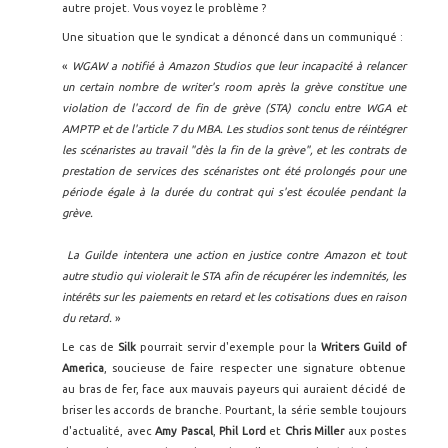
autre projet. Vous voyez le problème ?
Une situation que le syndicat a dénoncé dans un communiqué :
«
WGAW a notifié à Amazon Studios que leur incapacité à relancer
un certain nombre de writer's room après la grève constitue une
violation de l'accord de fin de grève (STA) conclu entre WGA et
AMPTP et de l'article 7 du MBA. Les studios sont tenus de réintégrer
les scénaristes au travail "dès la fin de la grève", et les contrats de
prestation de services des scénaristes ont été prolongés pour une
période égale à la durée du contrat qui s'est écoulée pendant la
grève.
La Guilde intentera une action en justice contre Amazon et tout
autre studio qui violerait le STA afin de récupérer les indemnités, les
intérêts sur les paiements en retard et les cotisations dues en raison
du retard.
»
Le cas de
Silk
pourrait servir d'exemple pour la
Writers Guild of
America
, soucieuse de faire respecter une signature obtenue
au bras de fer, face aux mauvais payeurs qui auraient décidé de
briser les accords de branche. Pourtant, la série semble toujours
d'actualité, avec
Amy Pascal
,
Phil Lord
et
Chris Miller
aux postes