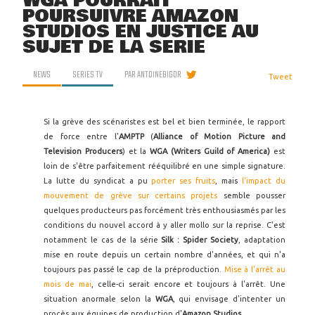
WGA POURRAIT
POURSUIVRE AMAZON
STUDIOS EN JUSTICE AU
SUJET DE LA SÉRIE
NEWS
SERIES TV
PAR
ANTOINEBIGOR
Tweet
Si la grève des scénaristes est bel et bien terminée, le rapport
de force entre l'
AMPTP
(
Alliance of Motion Picture and
Television Producers
) et la
WGA (Writers Guild of America)
est
loin de s'être parfaitement rééquilibré en une simple signature.
La lutte du syndicat a pu
porter ses fruits
, mais
l'impact du
mouvement de grève sur certains projets
semble pousser
quelques producteurs pas forcément très enthousiasmés par les
conditions du nouvel accord à y aller mollo sur la reprise. C'est
notamment le cas de la série
Silk : Spider Society
, adaptation
mise en route depuis un certain nombre d'années, et qui n'a
toujours pas passé le cap de la préproduction.
Mise à l'arrêt au
mois de mai
, celle-ci serait encore et toujours à l'arrêt. Une
situation anormale selon la
WGA
, qui envisage d'intenter un
procès aux équipes de production d'
Amazon Studios
.