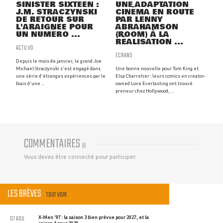
SINISTER SIXTEEN :
UNE ADAPTATION
J.M. STRACZYNSKI
CINÉMA EN ROUTE
DE RETOUR SUR
PAR LENNY
L'ARAIGNÉE POUR
ABRAHAMSON
UN NUMÉRO ...
(ROOM) À LA
RÉALISATION ...
ACTU VO
ECRANS
Depuis le mois de janvier, le grand Joe
Michael Straczynski s'est engagé dans
Une bonne nouvelle pour Tom King et
une série d'étranges expériences par le
Elsa Charretier : leurs comics en creator-
biais d'une ...
owned Love Everlasting ont trouvé
preneur chez Hollywood, ...
COMMENTAIRES
(
0
)
Vous devez être connecté pour participer
LES BRÈVES
TOUT VOIR
07 AOU
X-Men '97 : la saison 3 bien prévue pour 2027, et la