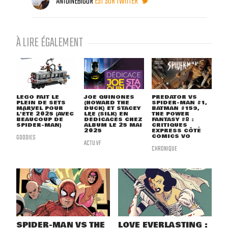
ANTOINEBIGOR
EST SUR TWITTER
À LIRE ÉGALEMENT
LEGO FAIT LE
JOE QUINONES
PREDATOR VS
PLEIN DE SETS
(HOWARD THE
SPIDER-MAN #1,
MARVEL POUR
DUCK) ET STACEY
BATMAN #159,
L'ÉTÉ 2025 (AVEC
LEE (SILK) EN
THE POWER
BEAUCOUP DE
DÉDICACES CHEZ
FANTASY #8 :
SPIDER-MAN)
ALBUM LE 25 MAI
CRITIQUES
2025
EXPRESS CÔTÉ
GOODIES
COMICS VO
ACTU VF
CHRONIQUE
SPIDER-MAN VS THE
LOVE EVERLASTING :