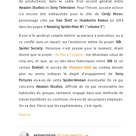
de producteurs, dans le cadre d'un accord général entre
Amazon Studios
et
Sony Television
. Pour l'heure, aucune actrice
n'a encore été embauchée pour le rôle de
Cindy Moon
,
personnage crée par
Dan Slott
et
Humberto Ramos
en 2014
dans les pages d'
Amazing Spider-Man #1
("
volume 3
").
À voir si le syndicat compte mettre sa menace à exécution, ou si
ce conflit aura un impact sur l'existence même du projet
Silk :
Spider Society
. Personne n'est pressé pour le moment, étant
donné que le projet -
de film à l'origine
- est désormais vieux de
cinq ans, et que, au vu des liens historiques entre
Silk
et un
certain
Ezekiel
, le succès de
Madame Web
au cinéma devrait
plus ou moins indiquer le degré d'engagement de
Sony
Pictures
vis-à-vis de cette
Spider-Woman
éventuelle. En ce qui
concerne
Amazon Studios
, difficile de ne pas reconnaître les
habitudes du groupe, rarement engagé dans une méthode de
travail équilibrée ou courtoise vis-à-vis de ses propres employés.
On va dire. Parce que les euphémismes, c'est rigolo.
Source