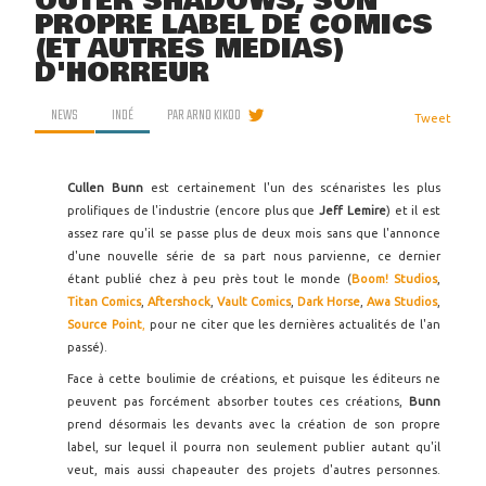
OUTER SHADOWS, SON
PROPRE LABEL DE COMICS
(ET AUTRES MÉDIAS)
D'HORREUR
NEWS
INDÉ
PAR
ARNO KIKOO
Tweet
Cullen Bunn
est certainement l'un des scénaristes les plus
prolifiques de l'industrie (encore plus que
Jeff Lemire
) et il est
assez rare qu'il se passe plus de deux mois sans que l'annonce
d'une nouvelle série de sa part nous parvienne, ce dernier
étant publié chez à peu près tout le monde (
Boom! Studios
,
Titan Comics
,
Aftershock
,
Vault Comics
,
Dark Horse
,
Awa Studios
,
Source Point
,
pour ne citer que les dernières actualités de l'an
passé).
Face à cette boulimie de créations, et puisque les éditeurs ne
peuvent pas forcément absorber toutes ces créations,
Bunn
prend désormais les devants avec la création de son propre
label, sur lequel il pourra non seulement publier autant qu'il
veut, mais aussi chapeauter des projets d'autres personnes.