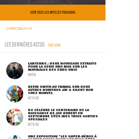
VOIR TOUS LES ARTICLES TRASHBAG
COMICSBLOG.fr
LES DERNIÈRES ACTUS
TOUT VOIR
LANTERNS : DEUX NOUVEAUX EXTRAITS
POUR LA SÉRIE HBO MAX SUR LES
MATINALES DES ETATS-UNIS
BRÈVE
KEVIN SMITH AU TRAVAIL SUR DEUX
AUTRES NUMÉROS JAY & SILENT BOB
CHEZ MARVEL
ACTU VO
DC CÉLÈBRE LE CENTENAIRE DE LA
NAISSANCE DE JOE KUBERT EN
SEPTEMBRE 2026 AVEC TROIS SORTIES
SPÉCIALES
ACTU VO
UNE EXPOSITION "LES SUPER-HÉROS À