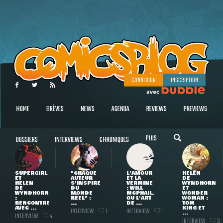
CONNEXION
INSCRIPTION
HOME
BRÈVES
NEWS
AGENDA
REVIEWS
PREVIEWS
PLUS
DOSSIERS
INTERVIEWS
CHRONIQUES
SUPERGIRL
"CHAQUE
L'AMOUR
HELEN
ET
AUTEUR
ET LA
DE
HELEN
S'INSPIRE
VERMINE
WYNDHORN
DE
DU
: WILL
ET
WYNDHORN
MONDE
MCPHAIL,
WONDER
:
RÉEL" :
OU L'ART
WOMAN :
RENCONTRE
...
DE ...
TOM
AVEC ...
KING ET
INTERVIEW
INTERVIEW
1
1
...
INTERVIEW
4
INTERVIEW
3