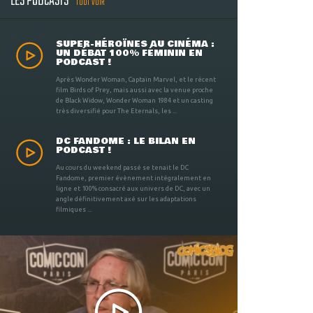
LES PODCASTS
TOUT VOIR
SUPER-HÉROÏNES AU CINÉMA :
UN DÉBAT 100% FÉMININ EN
PODCAST !
Après Wonder Woman, Captain Marvel, et le récent
film Birds of Prey, mais aussi avec la venue proche
de Black Widow, Wonder Woman 1984 et un casting
très diversifié pour The Eternals, les ...
DC FANDOME : LE BILAN EN
PODCAST !
Au cours du weekend passé se tenait le DC
Fandome, premier évènement intégralement en
ligne et 100% consacré aux univers de DC, avec un
angle définitivement axé sur les adaptations
filmiques ...