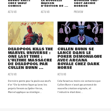
BRUNO RHETT
LA NOUVELLE
NOUVEAU ONE-
CHEZ VAULT
MAISON
SHOT ARCHIE
COMICS
D'ÉDITION DE ...
HORROR
ACTU VO
ACTU VO
PREVIEW
DEADPOOL KILLS THE
CULLEN BUNN SE
MARVEL UNIVERSE :
LANCE DANS LE
ONE LAST TIME :
POKER DÉMONIAQUE
L'ULTIME MASSACRE
AVEC ARCANA
DE DEADPOOL PAR
ROYALE CHEZ DARK
CULLEN BUNN ...
HORSE
ACTU VO
ACTU VO
Dernière ponte pour la poule aux œufs
Cela faisait au moins six semaines que
d'or ? De la même façon qu'avec les
Cullen Bunn n'avait pas annoncé de
projets Venom ou Spider-Verse,
nouvelle création originale, et
Marvel applique sa stratégie ...
l'industrie était donc ...