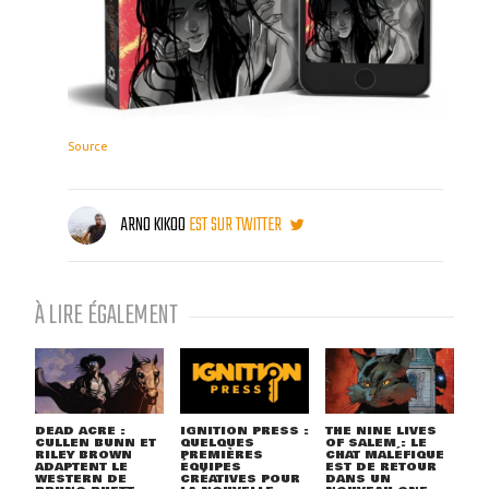
Source
ARNO KIKOO
EST SUR TWITTER
À LIRE ÉGALEMENT
DEAD ACRE :
IGNITION PRESS :
THE NINE LIVES
CULLEN BUNN ET
QUELQUES
OF SALEM : LE
RILEY BROWN
PREMIÈRES
CHAT MALÉFIQUE
ADAPTENT LE
ÉQUIPES
EST DE RETOUR
WESTERN DE
CRÉATIVES POUR
DANS UN