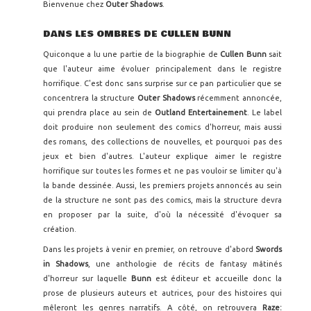
Bienvenue chez
Outer Shadows
.
DANS LES OMBRES DE CULLEN BUNN
Quiconque a lu une partie de la biographie de
Cullen Bunn
sait
que l'auteur aime évoluer principalement dans le registre
horrifique. C'est donc sans surprise sur ce pan particulier que se
concentrera la structure
Outer Shadows
récemment annoncée,
qui prendra place au sein de
Outland Entertainement
. Le label
doit produire non seulement des comics d'horreur, mais aussi
des romans, des collections de nouvelles, et pourquoi pas des
jeux et bien d'autres. L'auteur explique aimer le registre
horrifique sur toutes les formes et ne pas vouloir se limiter qu'à
la bande dessinée. Aussi, les premiers projets annoncés au sein
de la structure ne sont pas des comics, mais la structure devra
en proposer par la suite, d'où la nécessité d'évoquer sa
création.
Dans les projets à venir en premier, on retrouve d'abord
Swords
in Shadows
, une anthologie de récits de fantasy mâtinés
d'horreur sur laquelle
Bunn
est éditeur et accueille donc la
prose de plusieurs auteurs et autrices, pour des histoires qui
mêleront les genres narratifs. A côté, on retrouvera
Raze: