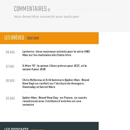
COMMENTAIRES
(
0
)
Vous devez être connecté pour participer
LES BRÈVES
TOUT VOIR
08 AOU
Lanterns : deux nouveaux extraits pour la série HBO
Max sur les matinales des Etats-Unis
07 AOU
X-Men '97 : la saison 3 bien prévue pour 2027, et la
saison 4 pour 2028
06 AOU
Chris McKenna et Erik Sommers (Spider-Man : Brand
New Day) en renfort sur l'écriture de Avengers :
Doomsday et Secret Wars
05 AOU
Spider-Man : Brand New Day : en France, un succès
record aussi avec 3 millions d'entrées en une
semaine