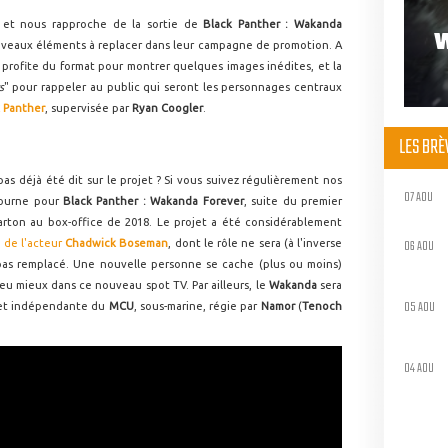
 et nous rapproche de la sortie de
Black Panther : Wakanda
veaux éléments à replacer dans leur campagne de promotion. A
 profite du format pour montrer quelques images inédites, et la
s
" pour rappeler au public qui seront les personnages centraux
 Panther
, supervisée par
Ryan Coogler
.
LES BR
as déjà été dit sur le projet ? Si vous suivez régulièrement nos
07 AOU
tourne pour
Black Panther : Wakanda Forever
, suite du premier
arton au box-office de 2018. Le projet a été considérablement
06 AOU
n de l'acteur
Chadwick Boseman
, dont le rôle ne sera (à l'inverse
pas remplacé. Une nouvelle personne se cache (plus ou moins)
eu mieux dans ce nouveau spot TV. Par ailleurs, le
Wakanda
sera
05 AOU
e et indépendante du
MCU
, sous-marine, régie par
Namor
(
Tenoch
04 AOU