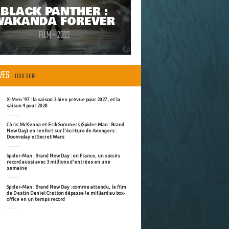
BLACK PANTHER :
WAKANDA FOREVER
FILM - 2022
ÈVES
TOUT VOIR
X-Men '97 : la saison 3 bien prévue pour 2027, et la
saison 4 pour 2028
Chris McKenna et Erik Sommers (Spider-Man : Brand
New Day) en renfort sur l'écriture de Avengers :
Doomsday et Secret Wars
Spider-Man : Brand New Day : en France, un succès
record aussi avec 3 millions d'entrées en une
semaine
Spider-Man : Brand New Day : comme attendu, le film
de Destin Daniel Cretton dépasse le milliard au box-
office en un temps record