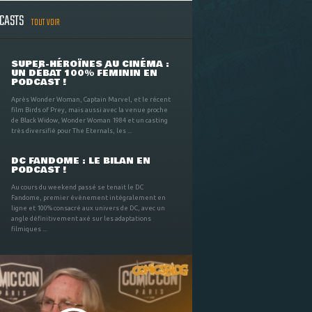
DCASTS
TOUT VOIR
SUPER-HÉROÏNES AU CINÉMA :
UN DÉBAT 100% FÉMININ EN
PODCAST !
Après Wonder Woman, Captain Marvel, et le récent
film Birds of Prey, mais aussi avec la venue proche
de Black Widow, Wonder Woman 1984 et un casting
très diversifié pour The Eternals, les ...
DC FANDOME : LE BILAN EN
PODCAST !
Au cours du weekend passé se tenait le DC
Fandome, premier évènement intégralement en
ligne et 100% consacré aux univers de DC, avec un
angle définitivement axé sur les adaptations
filmiques ...