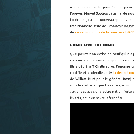
A chaque nouvelle journée qui passe
Forever
,
Marvel Studios
dégaine de nou
l'ordre du jour, un nouveau spot TV qui
traditionnelle série de "
character poster
de
ce second opus de la franchise
Black
LONG LIVE THE KING
Que pourrait-on écrire de neuf qui n'a p
colonnes, vous savez de quoi il en re
films dédié à
T'Challa
après l'énorme c
modifié et endeuillé après
la disparitio
de
William Hurt
pour le général
Ross
) 
sous le costume, que l'on aperçoit un p
aux prises avec une autre nation fort
Huerta
, tout en sourcils froncés).