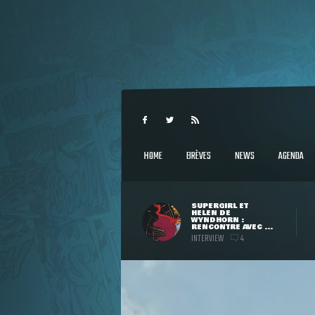
HOME
BRÈVES
NEWS
AGENDA
SUPERGIRL ET
HELEN DE
WYNDHORN :
RENCONTRE AVEC ...
INTERVIEW
4