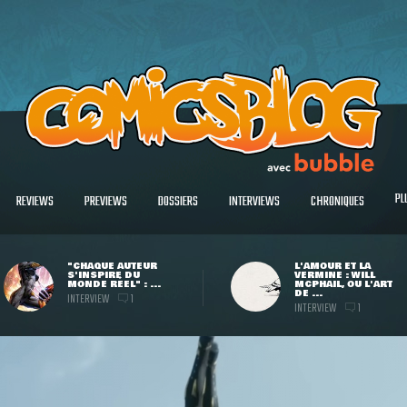
PL
REVIEWS
PREVIEWS
DOSSIERS
INTERVIEWS
CHRONIQUES
"CHAQUE AUTEUR
L'AMOUR ET LA
S'INSPIRE DU
VERMINE : WILL
MONDE RÉEL" : ...
MCPHAIL, OU L'ART
DE ...
INTERVIEW
1
INTERVIEW
1