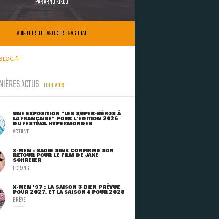
PAR
ARNO KIKOO
VOIR TOUS LES ARTICLES TRASHBAG
BLOG.fr
NIÈRES ACTUS
TOUT VOIR
UNE EXPOSITION "LES SUPER-HÉROS À
LA FRANÇAISE" POUR L'ÉDITION 2026
DU FESTIVAL HYPERMONDES
ACTU VF
X-MEN : SADIE SINK CONFIRME SON
RETOUR POUR LE FILM DE JAKE
SCHREIER
ECRANS
X-MEN '97 : LA SAISON 3 BIEN PRÉVUE
POUR 2027, ET LA SAISON 4 POUR 2028
BRÈVE