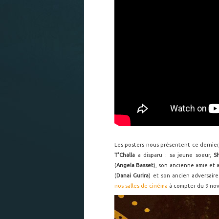
Les posters nous présentent ce dernie
T'Challa
a disparu : sa jeune soeur,
S
(
Angela Basset
), son ancienne amie et
(
Danai Gurira
) et son ancien adversair
nos salles de cinéma
à compter du 9 no