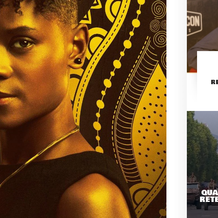
R
QUA
RETE