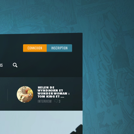
CONNEXION
INSCRIPTION
US
HELEN DE
WYNDHORN ET
WONDER WOMAN :
TOM KING ET ...
INTERVIEW
3