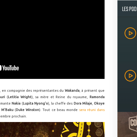
LES PO
r, en compagnie des représentantes du
Wakanda
, à présent que
huri
(
Letitia Wright
), sa mère et Reine du royaume,
Ramonda
 amante
Nakia
(
Lupita Nyong'o
), la cheffe des
Dora Milaje
,
Okoye
e
M'Baku
(
Duke Winston
). Tout ce beau monde
sera réuni dans
vembre prochain.