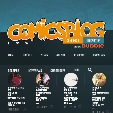
CONNEXION
INSCRIPTION
HOME
BRÈVES
NEWS
AGENDA
REVIEWS
PREVIEWS
PLUS
DOSSIERS
INTERVIEWS
CHRONIQUES
SUPERGIRL
"CHAQUE
L'AMOUR
HELEN
ET
AUTEUR
ET LA
DE
HELEN
S'INSPIRE
VERMINE
WYNDHORN
DE
DU
: WILL
ET
WYNDHORN
MONDE
MCPHAIL,
WONDER
:
RÉEL" :
OU L'ART
WOMAN :
RENCONTRE
...
DE ...
TOM
AVEC ...
KING ET
INTERVIEW
INTERVIEW
1
1
...
INTERVIEW
4
INTERVIEW
3