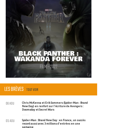
BLACK PANTHER :
WAKANDA FOREVER
FILM - 2022
LES BRÈVES
TOUT VOIR
06 AOU
Chris McKenna et Erik Sommers (Spider-Man : Brand
New Day) en renfort sur l'écriture de Avengers :
Doomsday et Secret Wars
05 AOU
Spider-Man : Brand New Day : en France, un succès
record aussi avec 3 millions d'entrées en une
semaine