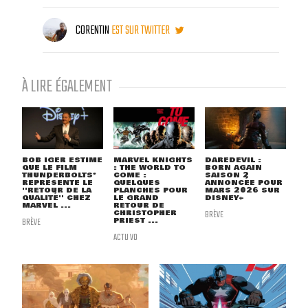
CORENTIN
EST SUR TWITTER
À LIRE ÉGALEMENT
BOB IGER ESTIME
MARVEL KNIGHTS
DAREDEVIL :
QUE LE FILM
: THE WORLD TO
BORN AGAIN
THUNDERBOLTS*
COME :
SAISON 2
REPRÉSENTE LE
QUELQUES
ANNONCÉE POUR
''RETOUR DE LA
PLANCHES POUR
MARS 2026 SUR
QUALITÉ'' CHEZ
LE GRAND
DISNEY+
MARVEL ...
RETOUR DE
CHRISTOPHER
BRÈVE
BRÈVE
PRIEST ...
ACTU VO