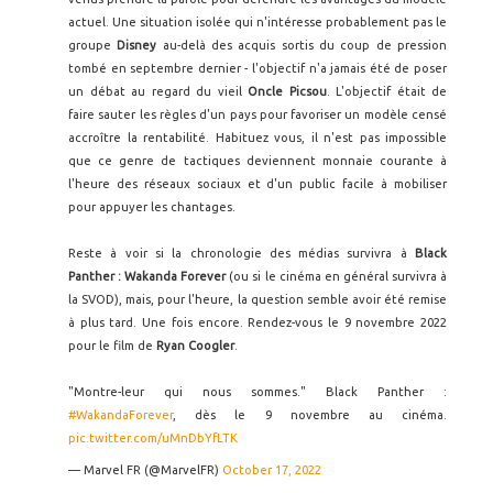
actuel. Une situation isolée qui n'intéresse probablement pas le
groupe
Disney
au-delà des acquis sortis du coup de pression
tombé en septembre dernier - l'objectif n'a jamais été de poser
un débat au regard du vieil
Oncle Picsou
. L'objectif était de
faire sauter les règles d'un pays pour favoriser un modèle censé
accroître la rentabilité. Habituez vous, il n'est pas impossible
que ce genre de tactiques deviennent monnaie courante à
l'heure des réseaux sociaux et d'un public facile à mobiliser
pour appuyer les chantages.
Reste à voir si la chronologie des médias survivra à
Black
Panther : Wakanda Forever
(ou si le cinéma en général survivra à
la SVOD), mais, pour l'heure, la question semble avoir été remise
à plus tard. Une fois encore. Rendez-vous le 9 novembre 2022
pour le film de
Ryan Coogler
.
"Montre-leur qui nous sommes." Black Panther :
#WakandaForever
, dès le 9 novembre au cinéma.
pic.twitter.com/uMnDbYfLTK
— Marvel FR (@MarvelFR)
October 17, 2022