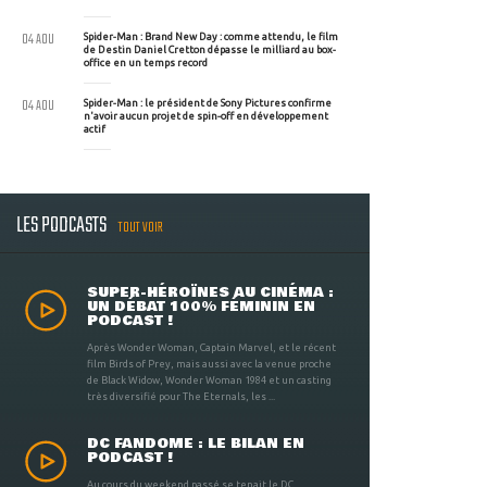
04 AOU
Spider-Man : Brand New Day : comme attendu, le film
de Destin Daniel Cretton dépasse le milliard au box-
office en un temps record
04 AOU
Spider-Man : le président de Sony Pictures confirme
n'avoir aucun projet de spin-off en développement
actif
LES PODCASTS
TOUT VOIR
SUPER-HÉROÏNES AU CINÉMA :
UN DÉBAT 100% FÉMININ EN
PODCAST !
Après Wonder Woman, Captain Marvel, et le récent
film Birds of Prey, mais aussi avec la venue proche
de Black Widow, Wonder Woman 1984 et un casting
très diversifié pour The Eternals, les ...
DC FANDOME : LE BILAN EN
PODCAST !
Au cours du weekend passé se tenait le DC