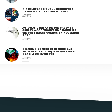
RINGO AWARDS 2026 : DÉCOUVREZ
L'ENSEMBLE DE LA SÉLECTION !
ACTU VO
AUTOMATIC KAFKA DE JOE CASEY ET
ASHLEY WOOD TROUVE UNE NOUVELLE
VIE CHEZ IMAGE COMICS EN NOVEMBRE
2026
ACTU VO
DIAMOND COMICS VA RENDRE AUX
ÉDITEURS LES COMICS SÉQUESTRÉS
DANS LEUR ENTREPÔT
ACTU VO