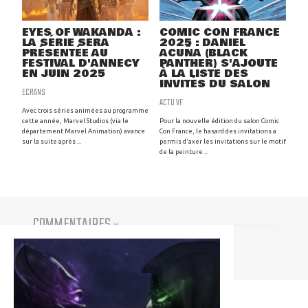
EYES OF WAKANDA :
COMIC CON FRANCE
LA SÉRIE SERA
2025 : DANIEL
PRÉSENTÉE AU
ACUÑA (BLACK
FESTIVAL D'ANNECY
PANTHER) S'AJOUTE
EN JUIN 2025
À LA LISTE DES
INVITÉS DU SALON
ECRANS
ACTU VF
Avec trois séries animées au programme
cette année, Marvel Studios (via le
Pour la nouvelle édition du salon Comic
département Marvel Animation) avance
Con France, le hasard des invitations a
sur la suite après ...
permis d'axer les invitations sur le motif
de la peinture ...
COMMENTAIRES
(
0
)
Vous devez être connecté pour participer