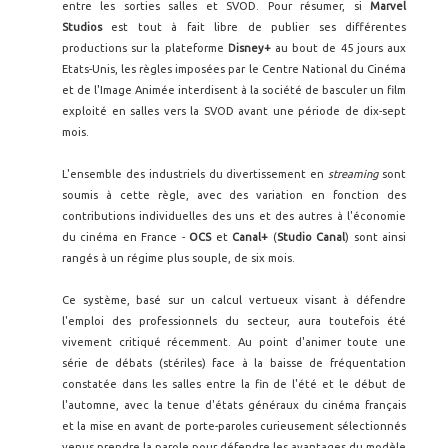
entre les sorties salles et SVOD. Pour résumer, si
Marvel
Studios
est tout à fait libre de publier ses différentes
productions sur la plateforme
Disney+
au bout de 45 jours aux
Etats-Unis, les règles imposées par le Centre National du Cinéma
et de l'Image Animée interdisent à la société de basculer un film
exploité en salles vers la SVOD avant une période de dix-sept
mois.
L'ensemble des industriels du divertissement en
streaming
sont
soumis à cette règle, avec des variation en fonction des
contributions individuelles des uns et des autres à l'économie
du cinéma en France -
OCS
et
Canal+
(
Studio Canal
) sont ainsi
rangés à un régime plus souple, de six mois.
Ce système, basé sur un calcul vertueux visant à défendre
l'emploi des professionnels du secteur, aura toutefois été
vivement critiqué récemment. Au point d'animer toute une
série de débats (stériles) face à la baisse de fréquentation
constatée dans les salles entre la fin de l'été et le début de
l'automne, avec la tenue d'états généraux du cinéma français
et la mise en avant de porte-paroles curieusement sélectionnés
venus prendre la parole pour défendre les avantages du modèle