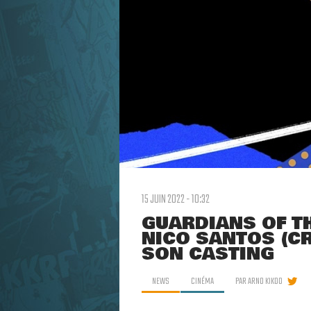
15 JUIN 2022 - 10:32
GUARDIANS OF TH
NICO SANTOS (CR
SON CASTING
NEWS
CINÉMA
PAR
ARNO KIKOO