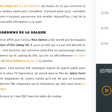
he Galaxy Vol. 3
a été terminé
(du moins, en ce qui concerne sa
s médias américains travaillent d'arrache-pied pour connaître
05 AOU
es n'auraient pas encore été révélés. Aujourd'hui, c'est de la
nouvelle information à ce sujet.
04 AOU
GARDIENS DE LA GALAXIE
d en effet que l'acteur
Nico Santos
a été enrôlé par les équipes
04 AOU
ians of the Galaxy Vol. 3
, pour un rôle qui n'a pas été dévoilé et
t. Une annonce qui concerne peut-être un personnage mineur,
ments sur le casting du film, qui ont vu officiellement
les noms
)
et
Maria Bakalova
(Borat 2)
s'y ajouter.
lippin, s'est surtout fait remarquer auprès du grand public pour
LES PO
 et la série TV Superstore. Sa venue dans le film de
James Gunn
ne adaptation de comics, tandis qu'il est dit que ce troisième
dernier film chapeauté par le réalisateur, qui doit aussi livrer
en
ney+
.
u pour le 3 mai 2023 dans les salles de cinéma.