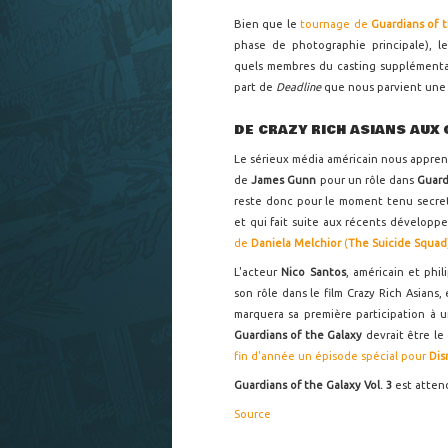
Bien que le
tournage de
Guardians of t
phase de photographie principale), le
quels membres du casting supplémentair
part de
Deadline
que nous parvient une 
DE CRAZY RICH ASIANS AUX 
Le sérieux média américain nous appren
de
James Gunn
pour un rôle dans
Guard
reste donc pour le moment tenu secre
et qui fait suite aux récents développe
de
Daniela Melchior
(
The Suicide Squad
L'acteur
Nico Santos
, américain et phi
son rôle dans le film Crazy Rich Asians,
marquera sa première participation à u
Guardians of the Galaxy
devrait être le 
fin d'année un épisode spécial pour
Dis
Guardians of the Galaxy Vol. 3
est attend
Source