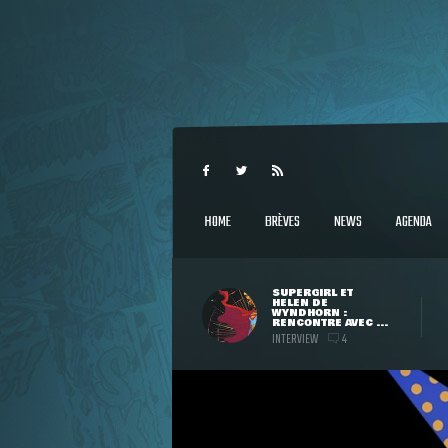
HOME
BRÈVES
NEWS
AGENDA
SUPERGIRL ET
HELEN DE
WYNDHORN :
RENCONTRE AVEC ...
INTERVIEW
4