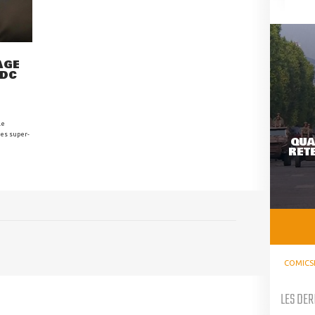
AGE
 DC
le
des super-
QUA
RETE
COMICS
LES DER