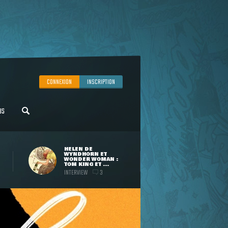
CONNEXION
INSCRIPTION
US
HELEN DE
WYNDHORN ET
WONDER WOMAN :
TOM KING ET ...
INTERVIEW
3