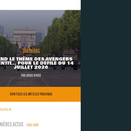
TRASHBAG
ND LE THÈME DES AVENGERS
NTIT... POUR LE DÉFILÉ DU 14
JUILLET 2026
PAR
ARNO KIKOO
VOIR TOUS LES ARTICLES TRASHBAG
BLOG.fr
NIÈRES ACTUS
TOUT VOIR