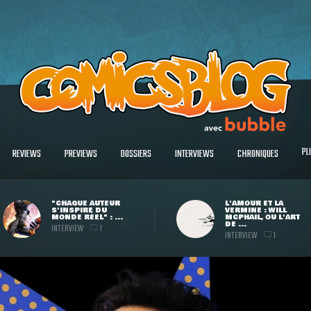
PL
REVIEWS
PREVIEWS
DOSSIERS
INTERVIEWS
CHRONIQUES
"CHAQUE AUTEUR
L'AMOUR ET LA
S'INSPIRE DU
VERMINE : WILL
MONDE RÉEL" : ...
MCPHAIL, OU L'ART
DE ...
INTERVIEW
1
INTERVIEW
1