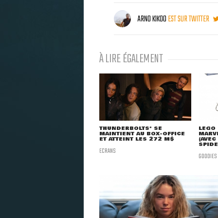
ARNO KIKOO
EST SUR TWITTER
À LIRE ÉGALEMENT
THUNDERBOLTS* SE
LEGO 
MAINTIENT AU BOX-OFFICE
MARVE
ET ATTEINT LES 272 M$
(AVEC
SPID
ECRANS
GOODIES