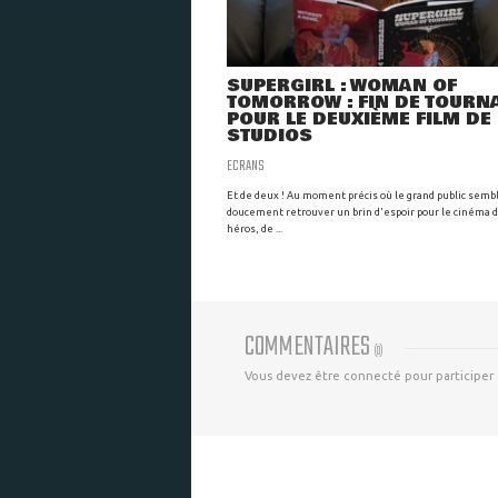
SUPERGIRL : WOMAN OF
TOMORROW : FIN DE TOURN
POUR LE DEUXIÈME FILM DE
STUDIOS
ECRANS
Et de deux ! Au moment précis où le grand public semb
doucement retrouver un brin d'espoir pour le cinéma 
héros, de ...
COMMENTAIRES
(
0
)
Vous devez être connecté pour participer