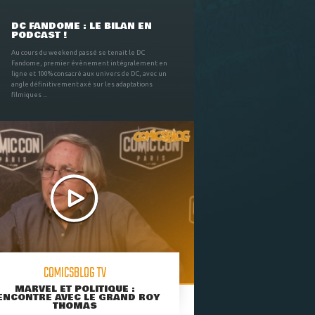
DC FANDOME : LE BILAN EN
PODCAST !
Au cours du weekend passé se tenait le DC
Fandome, premier évènement intégralement en
ligne et 100% consacré aux univers de DC, avec un
angle définitivement axé sur les adaptations
filmiques ...
COMICSBLOG TV
MARVEL ET POLITIQUE :
ENCONTRE AVEC LE GRAND ROY
THOMAS