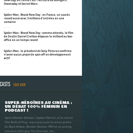
New Day) en renfort sur l'écriture de Avengers :
Doomsday et Secret Wars
Spider-Man : Brand New Day : en France, un succès
record aussi avec 3 millions d'entrées en une
semaine
Spider-Man : Brand New Day : comme attendu, le film
de Destin Daniel Cretton dépasse le milliard au box-
office en un temps record
Spider-Man : le président de Sony Pictures confirme
n'avoir aucun projet de spin-off en développement
actif
DCASTS
TOUT VOIR
SUPER-HÉROÏNES AU CINÉMA :
UN DÉBAT 100% FÉMININ EN
PODCAST !
Après Wonder Woman, Captain Marvel, et le récent
film Birds of Prey, mais aussi avec la venue proche
de Black Widow, Wonder Woman 1984 et un casting
très diversifié pour The Eternals, les ...