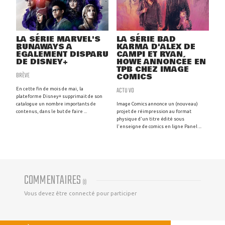
LA SÉRIE MARVEL'S
LA SÉRIE BAD
RUNAWAYS A
KARMA D'ALEX DE
ÉGALEMENT DISPARU
CAMPI ET RYAN
DE DISNEY+
HOWE ANNONCÉE EN
TPB CHEZ IMAGE
BRÈVE
COMICS
ACTU VO
En cette fin de mois de mai, la
plateforme Disney+ supprimait de son
catalogue un nombre importants de
Image Comics annonce un (nouveau)
contenus, dans le but de faire ...
projet de réimpression au format
physique d'un titre édité sous
l'enseigne de comics en ligne Panel ...
COMMENTAIRES
(
0
)
Vous devez être connecté pour participer