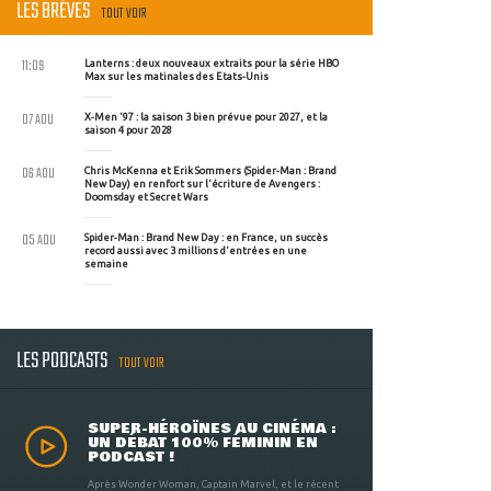
LES BRÈVES
TOUT VOIR
11:09
Lanterns : deux nouveaux extraits pour la série HBO
Max sur les matinales des Etats-Unis
07 AOU
X-Men '97 : la saison 3 bien prévue pour 2027, et la
saison 4 pour 2028
06 AOU
Chris McKenna et Erik Sommers (Spider-Man : Brand
New Day) en renfort sur l'écriture de Avengers :
Doomsday et Secret Wars
05 AOU
Spider-Man : Brand New Day : en France, un succès
record aussi avec 3 millions d'entrées en une
semaine
LES PODCASTS
TOUT VOIR
SUPER-HÉROÏNES AU CINÉMA :
UN DÉBAT 100% FÉMININ EN
PODCAST !
Après Wonder Woman, Captain Marvel, et le récent