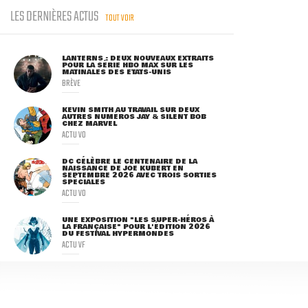
LES DERNIÈRES ACTUS
TOUT VOIR
LANTERNS : DEUX NOUVEAUX EXTRAITS
POUR LA SÉRIE HBO MAX SUR LES
MATINALES DES ETATS-UNIS
BRÈVE
KEVIN SMITH AU TRAVAIL SUR DEUX
AUTRES NUMÉROS JAY & SILENT BOB
CHEZ MARVEL
ACTU VO
DC CÉLÈBRE LE CENTENAIRE DE LA
NAISSANCE DE JOE KUBERT EN
SEPTEMBRE 2026 AVEC TROIS SORTIES
SPÉCIALES
ACTU VO
UNE EXPOSITION "LES SUPER-HÉROS À
LA FRANÇAISE" POUR L'ÉDITION 2026
DU FESTIVAL HYPERMONDES
ACTU VF