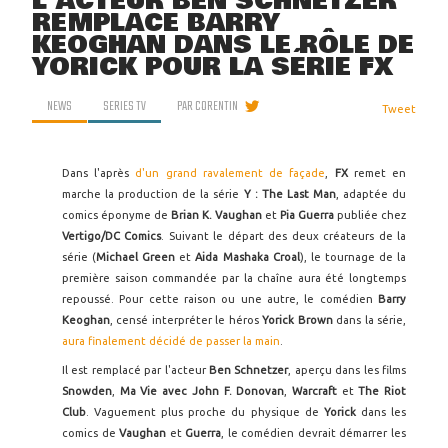
L'ACTEUR BEN SCHNETZER
REMPLACE BARRY
KEOGHAN DANS LE RÔLE DE
YORICK POUR LA SÉRIE FX
NEWS
SERIES TV
PAR
CORENTIN
Tweet
Dans l'après
d'un grand ravalement de façade
,
FX
remet en
marche la production de la série
Y : The Last Man
, adaptée du
comics éponyme de
Brian K. Vaughan
et
Pia Guerra
publiée chez
Vertigo/DC Comics
. Suivant le départ des deux créateurs de la
série (
Michael Green
et
Aida Mashaka Croal
), le tournage de la
première saison commandée par la chaîne aura été longtemps
repoussé. Pour cette raison ou une autre, le comédien
Barry
Keoghan
, censé interpréter le héros
Yorick Brown
dans la série,
aura finalement décidé de passer la main
.
Il est remplacé par l'acteur
Ben Schnetzer
, aperçu dans les films
Snowden
,
Ma Vie avec John F. Donovan
,
Warcraft
et
The Riot
Club
. Vaguement plus proche du physique de
Yorick
dans les
comics de
Vaughan
et
Guerra
, le comédien devrait démarrer les