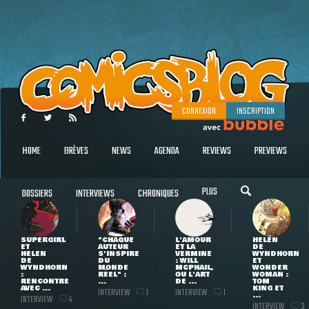
CONNEXION
INSCRIPTION
HOME
BRÈVES
NEWS
AGENDA
REVIEWS
PREVIEWS
PLUS
DOSSIERS
INTERVIEWS
CHRONIQUES
SUPERGIRL
"CHAQUE
L'AMOUR
HELEN
ET
AUTEUR
ET LA
DE
HELEN
S'INSPIRE
VERMINE
WYNDHORN
DE
DU
: WILL
ET
WYNDHORN
MONDE
MCPHAIL,
WONDER
:
RÉEL" :
OU L'ART
WOMAN :
RENCONTRE
...
DE ...
TOM
AVEC ...
KING ET
INTERVIEW
INTERVIEW
1
1
...
INTERVIEW
4
INTERVIEW
3