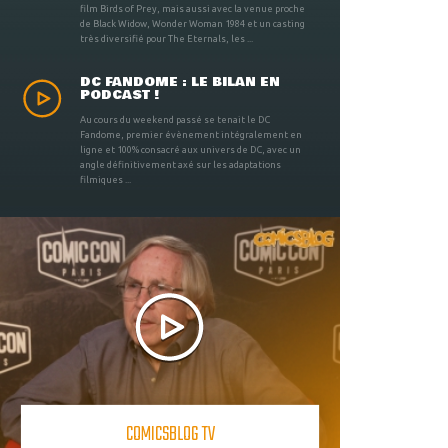
film Birds of Prey, mais aussi avec la venue proche
de Black Widow, Wonder Woman 1984 et un casting
très diversifié pour The Eternals, les ...
DC FANDOME : LE BILAN EN
PODCAST !
Au cours du weekend passé se tenait le DC
Fandome, premier évènement intégralement en
ligne et 100% consacré aux univers de DC, avec un
angle définitivement axé sur les adaptations
filmiques ...
COMICSBLOG TV