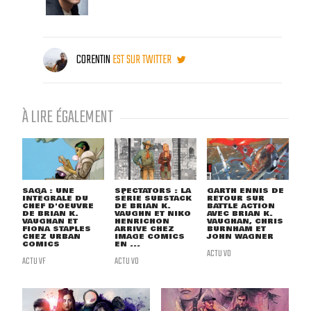
CORENTIN
EST SUR TWITTER
À LIRE ÉGALEMENT
SAGA : UNE
SPECTATORS : LA
GARTH ENNIS DE
INTÉGRALE DU
SÉRIE SUBSTACK
RETOUR SUR
CHEF D'OEUVRE
DE BRIAN K.
BATTLE ACTION
DE BRIAN K.
VAUGHN ET NIKO
AVEC BRIAN K.
VAUGHAN ET
HENRICHON
VAUGHAN, CHRIS
FIONA STAPLES
ARRIVE CHEZ
BURNHAM ET
CHEZ URBAN
IMAGE COMICS
JOHN WAGNER
COMICS
EN ...
ACTU VO
ACTU VF
ACTU VO