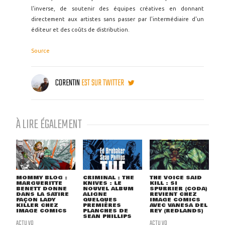
l'inverse, de soutenir des équipes créatives en donnant
directement aux artistes sans passer par l'intermédiaire d'un
éditeur et des coûts de distribution.
Source
CORENTIN
EST SUR TWITTER
À LIRE ÉGALEMENT
MOMMY BLOG :
CRIMINAL : THE
THE VOICE SAID
MARGUERITTE
KNIVES : LE
KILL : SI
BENETT DONNE
NOUVEL ALBUM
SPURRIER (CODA)
DANS LA SATIRE
ALIGNE
REVIENT CHEZ
FAÇON LADY
QUELQUES
IMAGE COMICS
KILLER CHEZ
PREMIÈRES
AVEC VANESA DEL
IMAGE COMICS
PLANCHES DE
REY (REDLANDS)
SEAN PHILLIPS
ACTU VO
ACTU VO