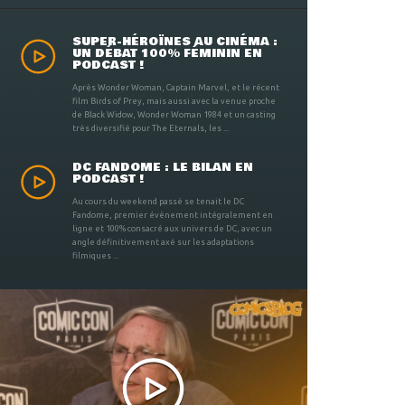
SUPER-HÉROÏNES AU CINÉMA :
UN DÉBAT 100% FÉMININ EN
PODCAST !
Après Wonder Woman, Captain Marvel, et le récent
film Birds of Prey, mais aussi avec la venue proche
de Black Widow, Wonder Woman 1984 et un casting
très diversifié pour The Eternals, les ...
DC FANDOME : LE BILAN EN
PODCAST !
Au cours du weekend passé se tenait le DC
Fandome, premier évènement intégralement en
ligne et 100% consacré aux univers de DC, avec un
angle définitivement axé sur les adaptations
filmiques ...