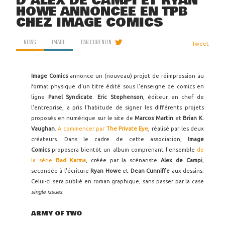
D'ALEX DE CAMPI ET RYAN
HOWE ANNONCÉE EN TPB
CHEZ IMAGE COMICS
NEWS
IMAGE
PAR
CORENTIN
Tweet
Image Comics
annonce un (nouveau) projet de réimpression au
format physique d'un titre édité sous l'enseigne de comics en
ligne
Panel Syndicate
.
Eric Stephenson
, éditeur en chef de
l'entreprise, a pris l'habitude de signer les différents projets
proposés en numérique sur le site de
Marcos Martin
et
Brian K.
Vaughan
.
A commencer par
The Private Eye
, réalisé par les deux
créateurs. Dans le cadre de cette association,
Image
Comics
proposera bientôt un album comprenant l'ensemble
de
la série
Bad Karma
, créée par la scénariste
Alex de Campi
,
secondée à l'écriture
Ryan Howe
et
Dean Cunniffe
aux dessins.
Celui-ci sera publié en roman graphique, sans passer par la case
single issues
.
ARMY OF TWO