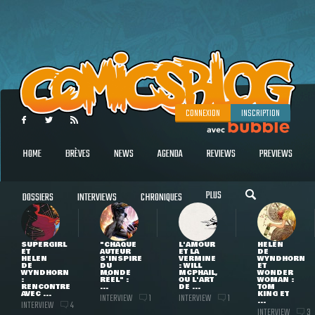
CONNEXION
INSCRIPTION
HOME
BRÈVES
NEWS
AGENDA
REVIEWS
PREVIEWS
PLUS
DOSSIERS
INTERVIEWS
CHRONIQUES
SUPERGIRL
"CHAQUE
L'AMOUR
HELEN
ET
AUTEUR
ET LA
DE
HELEN
S'INSPIRE
VERMINE
WYNDHORN
DE
DU
: WILL
ET
WYNDHORN
MONDE
MCPHAIL,
WONDER
:
RÉEL" :
OU L'ART
WOMAN :
RENCONTRE
...
DE ...
TOM
AVEC ...
KING ET
INTERVIEW
INTERVIEW
1
1
...
INTERVIEW
4
INTERVIEW
3