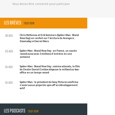
Vous devez être connecté pour participer
LES BRÈVES
TOUT VOIR
06 AOU
Chris McKenna et Erik Sommers (Spider-Man : Brand
New Day) en renfort sur l'écriture de Avengers :
Doomsday et Secret Wars
05 AOU
Spider-Man : Brand New Day : en France, un succès
record aussi avec 3 millions d'entrées en une
semaine
04 AOU
Spider-Man : Brand New Day : comme attendu, le film
de Destin Daniel Cretton dépasse le milliard au box-
office en un temps record
04 AOU
Spider-Man : le président de Sony Pictures confirme
n'avoir aucun projet de spin-off en développement
actif
LES PODCASTS
TOUT VOIR