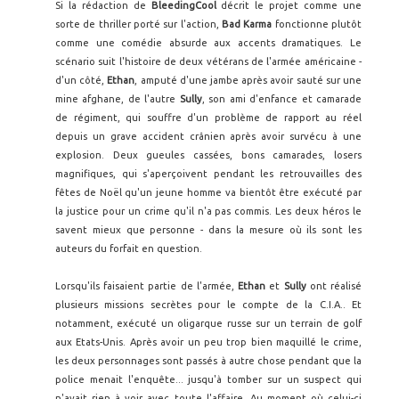
Si la rédaction de
BleedingCool
décrit le projet comme une
sorte de thriller porté sur l'action,
Bad Karma
fonctionne plutôt
comme une comédie absurde aux accents dramatiques. Le
scénario suit l'histoire de deux vétérans de l'armée américaine -
d'un côté,
Ethan
, amputé d'une jambe après avoir sauté sur une
mine afghane, de l'autre
Sully
, son ami d'enfance et camarade
de régiment, qui souffre d'un problème de rapport au réel
depuis un grave accident crânien après avoir survécu à une
explosion. Deux gueules cassées, bons camarades, losers
magnifiques, qui s'aperçoivent pendant les retrouvailles des
fêtes de Noël qu'un jeune homme va bientôt être exécuté par
la justice pour un crime qu'il n'a pas commis. Les deux héros le
savent mieux que personne - dans la mesure où ils sont les
auteurs du forfait en question.
Lorsqu'ils faisaient partie de l'armée,
Ethan
et
Sully
ont réalisé
plusieurs missions secrètes pour le compte de la C.I.A.. Et
notamment, exécuté un oligarque russe sur un terrain de golf
aux Etats-Unis. Après avoir un peu trop bien maquillé le crime,
les deux personnages sont passés à autre chose pendant que la
police menait l'enquête... jusqu'à tomber sur un suspect qui
n'avait rien à voir avec toute l'affaire. Au moment où celui-ci