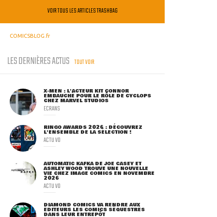
VOIR TOUS LES ARTICLES TRASHBAG
COMICSBLOG.fr
LES DERNIÈRES ACTUS
TOUT VOIR
X-MEN : L'ACTEUR KIT CONNOR
EMBAUCHÉ POUR LE RÔLE DE CYCLOPS
CHEZ MARVEL STUDIOS
ECRANS
RINGO AWARDS 2026 : DÉCOUVREZ
L'ENSEMBLE DE LA SÉLECTION !
ACTU VO
AUTOMATIC KAFKA DE JOE CASEY ET
ASHLEY WOOD TROUVE UNE NOUVELLE
VIE CHEZ IMAGE COMICS EN NOVEMBRE
2026
ACTU VO
DIAMOND COMICS VA RENDRE AUX
ÉDITEURS LES COMICS SÉQUESTRÉS
DANS LEUR ENTREPÔT