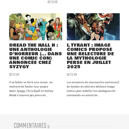
ACTU VO
DREAD THE HALL H :
I, TYRANT : IMAGE
UNE ANTHOLOGIE
COMICS PROPOSE
D'HORREUR (... DANS
UNE RELECTURE DE
UNE COMIC CON)
LA MYTHOLOGIE
ANNONCÉE CHEZ
PERSE EN JUILLET
SYZYGY
2025
ACTU VO
ACTU VO
Il va falloir se faire une raison : au
Les annonces de nouveautés continuent
moment de fonder leur propre
de tomber du côté des éditions Image
label, Syzygy, Chris Ryall et Ashley
Comics pour habiller les catalogues de
Wood n'avaient pas prévu de ...
commande en amont de ...
COMMENTAIRES
(
0
)