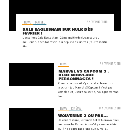
NEWS
MARVEL
15 NOVEMBRE 2010
DALE EAGLESHAM SUR HULK DÈS
FÉVRIER !
L'excellent Dale Eaglesham, 2ème moitié du duo auteur du
meilleur run des Fantastic Four depuis des lustres (l'autre moitié
étant ...
NEWS
15 NOVEMBRE 2010
MARVEL VS CAPCOM 3 :
DEUX NOUVEAUX
PERSONNAGES !
Comme on pouvait s'y attendre, le cast' du
prochain jeu Marvel VS Capcom 3 n'est pas
complet, et jusqu'à sa sortie, nous guetterons
les ...
NEWS
CINÉMA
14 NOVEMBRE 2010
WOLVERINE 2 OU PAS...
Je vous rassure, le film va bel et bien avoir lieu,
en revanche Darren Aronofsky a annoncé hier
qu'il ne s'agira pas d'une suite, mais ...