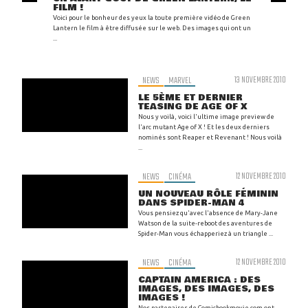
FILM !
Voici pour le bonheur des yeux la toute première vidéo de Green
Lantern le film à être diffusée sur le web. Des images qui ont un
...
NEWS
MARVEL
13 NOVEMBRE 2010
LE 5ÈME ET DERNIER
TEASING DE AGE OF X
Nous y voilà, voici l'ultime image preview de
l'arc mutant Age of X ! Et les deux derniers
nominés sont Reaper et Revenant ! Nous voilà
...
NEWS
CINÉMA
12 NOVEMBRE 2010
UN NOUVEAU RÔLE FÉMININ
DANS SPIDER-MAN 4
Vous pensiez qu'avec l'absence de Mary-Jane
Watson de la suite-reboot des aventures de
Spider-Man vous échapperiez à un triangle ...
NEWS
CINÉMA
12 NOVEMBRE 2010
CAPTAIN AMERICA : DES
IMAGES, DES IMAGES, DES
IMAGES !
Nos partenaires de Comicbookmovie.com ont