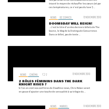
trouvé le moyen de réchauffer les cœurs (et par
ces températures, ce n'est pas du luxe !) ...
NEWS
DC COMICS
12 NOVEMBRE 2010
DOOMSDAY WILL REIGN!
... c'est le titre d'un des derniers billets de The
Source, le blog de la Distinguée Concurrence.
Dans ce billet, pas de texte ...
12 NOVEMBRE 2010
NEWS
CINÉMA
2
2 RÔLES FÉMININS DANS THE DARK
KNIGHT RISES ?
Si l'on en croit nos confrères de Deadline news, Chris Nolan serait
en passe d'ajouter une touche de sensualité à sa trilogie du ...
NEWS
MARVEL
11 NOVEMBRE 2010