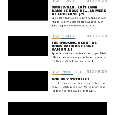
NEWS
SERIES TV
10 NOVEMBRE 2010
SMALLVILLE : LOÏS LANE
DANS LE RÔLE DE... LA MÈRE
DE LOÏS LANE (?!)
On se souvient tous d'elle il y a 17 ans, dans son
rôle qui l'a rendu célèbre bien avant de jouer
dans Desperate Housewives. Je veux ...
NEWS
SERIES TV
10 NOVEMBRE 2010
THE WALKING DEAD : DE
BONS RATINGS ET UNE
SAISON 2 !
Après deux très bons épisodes, suivis par 5M de
téléspectateurs en moyenne (sans compter les
rediffusions !), AMC a officiellement ...
10 NOVEMBRE 2010
NEWS
MARVEL
1
AGE OF X S'ÉTOFFE !
C'est le pain quotidien des teasers à étape, une
nouvelle petite révélation ! Mais qui sont donc
les deux heureux élus de l'aventure ...