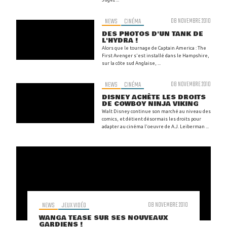
NEWS
CINÉMA
08 NOVEMBRE 2010
DES PHOTOS D'UN TANK DE
L'HYDRA !
Alors que le tournage de Captain America : The
First Avenger s'est installé dans le Hampshire,
sur la côte sud Anglaise, ...
NEWS
CINÉMA
08 NOVEMBRE 2010
DISNEY ACHÈTE LES DROITS
DE COWBOY NINJA VIKING
Walt Disney continue son marché au niveau des
comics, et détient désormais les droits pour
adapter au cinéma l'oeuvre de A.J. Leiberman ...
NEWS
JEUX VIDÉO
08 NOVEMBRE 2010
WANGA TEASE SUR SES NOUVEAUX
GARDIENS !