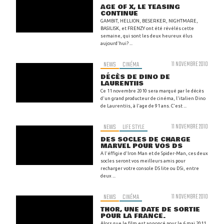
AGE OF X, LE TEASING
CONTINUE
GAMBIT, HELLION, BESERKER, NIGHTMARE,
BASILISK, et FRENZY ont été révélés cette
semaine, qui sont les deux heureux élus
aujourd'hui? ...
NEWS
CINÉMA
11 NOVEMBRE 2010
DÉCÈS DE DINO DE
LAURENTIIS
Ce 11 novembre 2010 sera marqué par le décès
d'un grand producteur de cinéma, l'italien Dino
de Laurentiis, à l'age de 91 ans. C'est ...
NEWS
LIFE STYLE
11 NOVEMBRE 2010
DES SOCLES DE CHARGE
MARVEL POUR VOS DS
A l'éffigie d'Iron Man et de Spider-Man, ces deux
socles seront vos meilleurs amis pour
recharger votre console DS lite ou DSi, entre
deux ...
NEWS
CINÉMA
11 NOVEMBRE 2010
THOR, UNE DATE DE SORTIE
POUR LA FRANCE.
Alors que le film est annoncé pour le 6 mai 2011