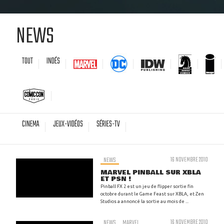
NEWS
TOUT
INDÉS
CINEMA
JEUX-VIDÉOS
SÉRIES-TV
NEWS
16 NOVEMBRE 2010
MARVEL PINBALL SUR XBLA
ET PSN !
Pinball FX 2 est un jeu de flipper sortie fin
octobre durant le Game Feast sur XBLA, et Zen
Studios a annoncé la sortie au mois de ...
NEWS
MARVEL
16 NOVEMBRE 2010