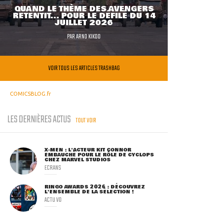
QUAND LE THÈME DES AVENGERS
RETENTIT... POUR LE DÉFILÉ DU 14
JUILLET 2026
PAR
ARNO KIKOO
VOIR TOUS LES ARTICLES TRASHBAG
COMICSBLOG.fr
LES DERNIÈRES ACTUS
TOUT VOIR
X-MEN : L'ACTEUR KIT CONNOR
EMBAUCHÉ POUR LE RÔLE DE CYCLOPS
CHEZ MARVEL STUDIOS
ECRANS
RINGO AWARDS 2026 : DÉCOUVREZ
L'ENSEMBLE DE LA SÉLECTION !
ACTU VO