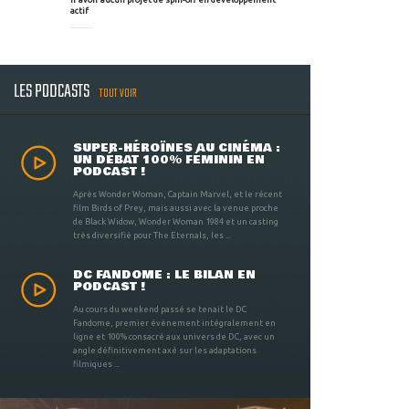
actif
LES PODCASTS
TOUT VOIR
SUPER-HÉROÏNES AU CINÉMA :
UN DÉBAT 100% FÉMININ EN
PODCAST !
Après Wonder Woman, Captain Marvel, et le récent
film Birds of Prey, mais aussi avec la venue proche
de Black Widow, Wonder Woman 1984 et un casting
très diversifié pour The Eternals, les ...
DC FANDOME : LE BILAN EN
PODCAST !
Au cours du weekend passé se tenait le DC
Fandome, premier évènement intégralement en
ligne et 100% consacré aux univers de DC, avec un
angle définitivement axé sur les adaptations
filmiques ...