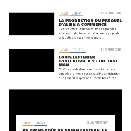
NEWS
CINÉMA
13 NOVEMBRE 2010
LA PRODUCTION DU PREQUEL
D'ALIEN A COMMENCÉ
C'est en effet Henry South, un designer des
effets-visuels, travaillant donc sur le projet de
préquelle à la saga Alien (dont le ...
NEWS
SERIES TV
13 NOVEMBRE 2010
LOUIS LETTERIER
S'INTÉRESSE À Y : THE LAST
MAN
MTV s'est entretenu avec Louis Letterier au
sujet des rumeurs sur sa possible participation
à un projet d'adaptation du comic-book Y : the ...
NEWS
CINÉMA
13 NOVEMBRE 2010
UN AVANT-GOÛT DE GREEN LANTERN, LE