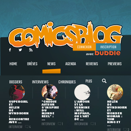
CONNEXION
INSCRIPTION
HOME
BRÈVES
NEWS
AGENDA
REVIEWS
PREVIEWS
PLUS
DOSSIERS
INTERVIEWS
CHRONIQUES
SUPERGIRL
"CHAQUE
L'AMOUR
HELEN
ET
AUTEUR
ET LA
DE
HELEN
S'INSPIRE
VERMINE
WYNDHORN
DE
DU
: WILL
ET
WYNDHORN
MONDE
MCPHAIL,
WONDER
:
RÉEL" :
OU L'ART
WOMAN :
RENCONTRE
...
DE ...
TOM
AVEC ...
KING ET
INTERVIEW
INTERVIEW
1
1
...
INTERVIEW
4
INTERVIEW
3