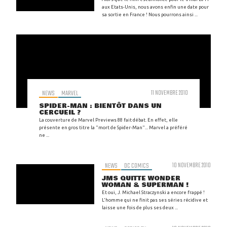
aux Etats-Unis, nous avons enfin une date pour
sa sortie en France ! Nous pourrons ainsi ...
NEWS
MARVEL
11 NOVEMBRE 2010
SPIDER-MAN : BIENTÔT DANS UN
CERCUEIL ?
La couverture de Marvel Previews 88 fait débat. En effet, elle
présente en gros titre la "mort de Spider-Man"... Marvel a préféré
ne ...
NEWS
DC COMICS
10 NOVEMBRE 2010
JMS QUITTE WONDER
WOMAN & SUPERMAN !
Et oui, J. Michael Straczynski a encore frappé !
L'homme qui ne finit pas ses séries récidive et
laisse une fois de plus ses deux ...