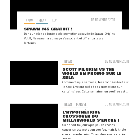
09 NOVEMBRE 2010
NEWS
IMAGE
1
SPAWN #45 GRATUIT !
Dans un élan de bonté et de promotion appuyée de Spawn : Origins
Vol. 8, Newsarama et Image s'associent et offrent à leurs
lecteurs ...
NEWS
09 NOVEMBRE 2010
SCOTT PILGRIM VS THE
WORLD EN PROMO SUR LE
XBLA
Comme chaque semaine, les abonnées Gold sur
le Xbox Live ont accès à des promotions sur
certains jeux. Cette semaine, un seul jeu est ...
NEWS
MARVEL
08 NOVEMBRE 2010
L'HYPOTHÉTIQUE
CROSSOVER DU
MILLARWORLD S'ENCRE !
On ne sait toujours que peu de choses
concernant ce projet un peu fou, mais la triple
couverture de Leinil Yu est désormais encrée.
Jugez ...