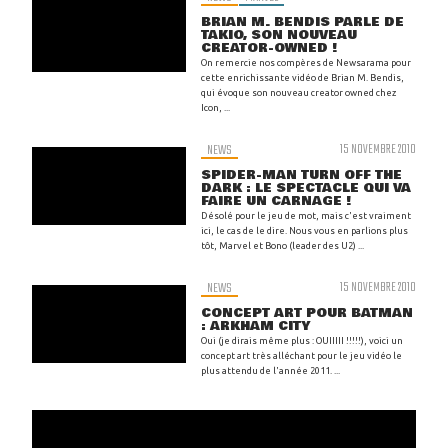
BRIAN M. BENDIS PARLE DE
TAKIO, SON NOUVEAU
CREATOR-OWNED !
On remercie nos compères de Newsarama pour
cette enrichissante vidéo de Brian M. Bendis,
qui évoque son nouveau creator owned chez
Icon, ...
NEWS
15 NOVEMBRE 2010
SPIDER-MAN TURN OFF THE
DARK : LE SPECTACLE QUI VA
FAIRE UN CARNAGE !
Désolé pour le jeu de mot, mais c'est vraiment
ici, le cas de le dire. Nous vous en parlions plus
tôt, Marvel et Bono (leader des U2) ...
NEWS
15 NOVEMBRE 2010
CONCEPT ART POUR BATMAN
: ARKHAM CITY
Oui (je dirais même plus : OUIIIII !!!!!), voici un
concept art très alléchant pour le jeu vidéo le
plus attendu de l'année 2011. ...