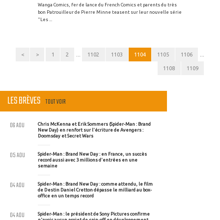
Wanga Comics, fer de lance du French Comics et parents du très
bon Patrouilleur de Pierre Minne teasent sur leur nouvelle série
"Les ...
<
>
1
2
...
1102
1103
1104
1105
1106
...
1108
1109
LES BRÈVES
TOUT VOIR
06 AOU
Chris McKenna et Erik Sommers (Spider-Man : Brand
New Day) en renfort sur l'écriture de Avengers :
Doomsday et Secret Wars
05 AOU
Spider-Man : Brand New Day : en France, un succès
record aussi avec 3 millions d'entrées en une
semaine
04 AOU
Spider-Man : Brand New Day : comme attendu, le film
de Destin Daniel Cretton dépasse le milliard au box-
office en un temps record
04 AOU
Spider-Man : le président de Sony Pictures confirme
n'avoir aucun projet de spin-off en développement