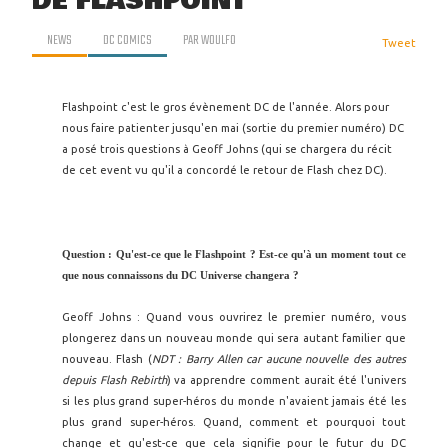
DE FLASHPOINT
NEWS
DC COMICS
PAR
WOULFO
Tweet
Flashpoint c'est le gros évènement DC de l'année. Alors pour
nous faire patienter jusqu'en mai (sortie du premier numéro) DC
a posé trois questions à Geoff Johns (qui se chargera du récit
de cet event vu qu'il a concordé le retour de Flash chez DC).
Question : Qu'est-ce que le Flashpoint ? Est-ce qu'à un moment tout ce
que nous connaissons du DC Universe changera ?
Geoff Johns : Quand vous ouvrirez le premier numéro, vous
plongerez dans un nouveau monde qui sera autant familier que
nouveau. Flash (
NDT : Barry Allen car aucune nouvelle des autres
depuis Flash Rebirth
) va apprendre comment aurait été l'univers
si les plus grand super-héros du monde n'avaient jamais été les
plus grand super-héros. Quand, comment et pourquoi tout
change et qu'est-ce que cela signifie pour le futur du DC