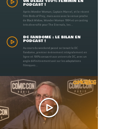
UN DÉBAT 100% FÉMININ EN
PODCAST !
Après Wonder Woman, Captain Marvel, et le récent
film Birds of Prey, mais aussi avec la venue proche
de Black Widow, Wonder Woman 1984 et un casting
très diversifié pour The Eternals, les ...
DC FANDOME : LE BILAN EN
PODCAST !
Au cours du weekend passé se tenait le DC
Fandome, premier évènement intégralement en
ligne et 100% consacré aux univers de DC, avec un
angle définitivement axé sur les adaptations
filmiques ...