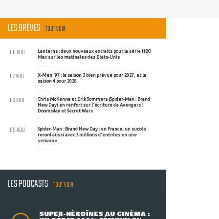
LES BRÈVES
TOUT VOIR
08 AOU
Lanterns : deux nouveaux extraits pour la série HBO
Max sur les matinales des Etats-Unis
07 AOU
X-Men '97 : la saison 3 bien prévue pour 2027, et la
saison 4 pour 2028
06 AOU
Chris McKenna et Erik Sommers (Spider-Man : Brand
New Day) en renfort sur l'écriture de Avengers :
Doomsday et Secret Wars
05 AOU
Spider-Man : Brand New Day : en France, un succès
record aussi avec 3 millions d'entrées en une
semaine
LES PODCASTS
TOUT VOIR
SUPER-HÉROÏNES AU CINÉMA :