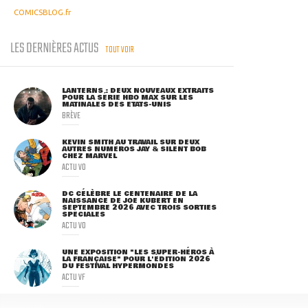
COMICSBLOG.fr
LES DERNIÈRES ACTUS
TOUT VOIR
LANTERNS : DEUX NOUVEAUX EXTRAITS
POUR LA SÉRIE HBO MAX SUR LES
MATINALES DES ETATS-UNIS
BRÈVE
KEVIN SMITH AU TRAVAIL SUR DEUX
AUTRES NUMÉROS JAY & SILENT BOB
CHEZ MARVEL
ACTU VO
DC CÉLÈBRE LE CENTENAIRE DE LA
NAISSANCE DE JOE KUBERT EN
SEPTEMBRE 2026 AVEC TROIS SORTIES
SPÉCIALES
ACTU VO
UNE EXPOSITION "LES SUPER-HÉROS À
LA FRANÇAISE" POUR L'ÉDITION 2026
DU FESTIVAL HYPERMONDES
ACTU VF