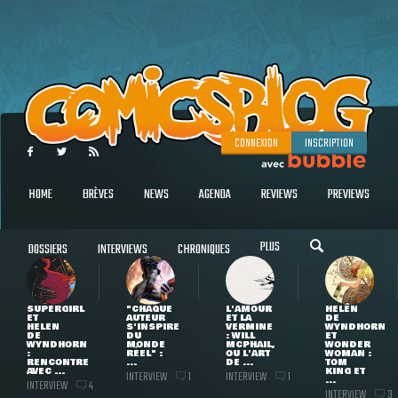
CONNEXION
INSCRIPTION
HOME
BRÈVES
NEWS
AGENDA
REVIEWS
PREVIEWS
PLUS
DOSSIERS
INTERVIEWS
CHRONIQUES
SUPERGIRL
"CHAQUE
L'AMOUR
HELEN
ET
AUTEUR
ET LA
DE
HELEN
S'INSPIRE
VERMINE
WYNDHORN
DE
DU
: WILL
ET
WYNDHORN
MONDE
MCPHAIL,
WONDER
:
RÉEL" :
OU L'ART
WOMAN :
RENCONTRE
...
DE ...
TOM
AVEC ...
KING ET
INTERVIEW
INTERVIEW
1
1
...
INTERVIEW
4
INTERVIEW
3