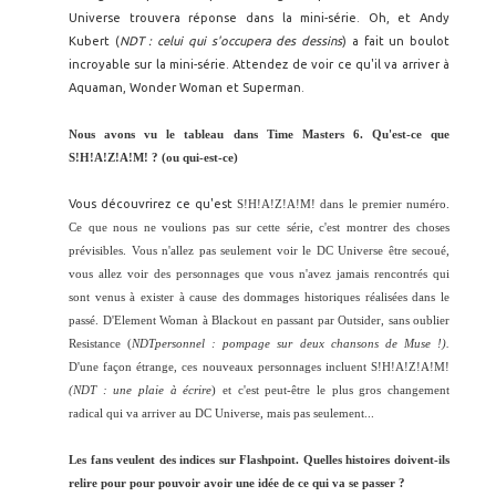
Universe trouvera réponse dans la mini-série. Oh, et Andy
Kubert (
NDT : celui qui s'occupera des dessins
) a fait un boulot
incroyable sur la mini-série. Attendez de voir ce qu'il va arriver à
Aquaman, Wonder Woman et Superman.
Nous avons vu le tableau dans Time Masters 6. Qu'est-ce que
S!H!A!Z!A!M! ? (ou qui-est-ce)
Vous découvrirez ce qu'est
S!H!A!Z!A!M! dans le premier numéro.
Ce que nous ne voulions pas sur cette série, c'est montrer des choses
prévisibles. Vous n'allez pas seulement voir le DC Universe être secoué,
vous allez voir des personnages que vous n'avez jamais rencontrés qui
sont venus à exister à cause des dommages historiques réalisées dans le
passé. D'Element Woman à Blackout en passant par Outsider, sans oublier
Resistance (
NDTpersonnel : pompage sur deux chansons de Muse !).
D'une façon étrange, ces nouveaux personnages incluent S!H!A!Z!A!M!
(NDT : une plaie à écrire
) et c'est peut-être le plus gros changement
radical qui va arriver au DC Universe, mais pas seulement...
Les fans veulent des indices sur Flashpoint. Quelles histoires doivent-ils
relire pour pour pouvoir avoir une idée de ce qui va se passer ?