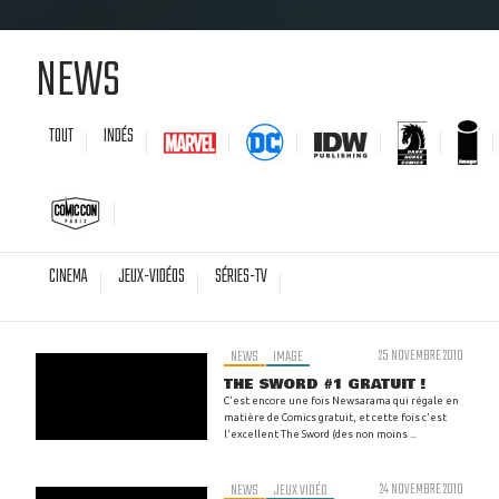
NEWS
TOUT
INDÉS
CINEMA
JEUX-VIDÉOS
SÉRIES-TV
NEWS
IMAGE
25 NOVEMBRE 2010
THE SWORD #1 GRATUIT !
C'est encore une fois Newsarama qui régale en
matière de Comics gratuit, et cette fois c'est
l'excellent The Sword (des non moins ...
NEWS
JEUX VIDÉO
24 NOVEMBRE 2010