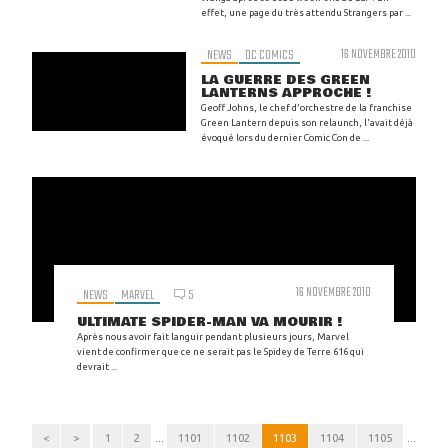
effet, une page du très attendu Strangers par ...
NEWS
DC COMICS
16 NOVEMBRE 2010
LA GUERRE DES GREEN
LANTERNS APPROCHE !
Geoff Johns, le chef d'orchestre de la franchise
Green Lantern depuis son relaunch, l'avait déjà
évoqué lors du dernier Comic Con de ...
16 NOVEMBRE 2010
NEWS
MARVEL
5
ULTIMATE SPIDER-MAN VA MOURIR !
Après nous avoir fait languir pendant plusieurs jours, Marvel
vient de confirmer que ce ne serait pas le Spidey de Terre 616 qui
devrait ...
<
>
1
2
...
1101
1102
1103
1104
1105
...