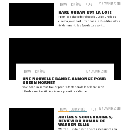
20 NOVEMBRE 2010
NEWS
CINÉMA
4
KARL URBAN EST LA LOI !
Première photo du reboot de Judge Dredd au
cinéma, avec Karl Urban dans le rôle-titre. Alors
évidemment, les épaulettes sont ...
NEWS
CINÉMA
19 NOVEMBRE 2010
UNE NOUVELLE BANDE-ANNONCE POUR
GREEN HORNET
Voici donc un second trailer pour l'adaptation de la célèbre série
télé des années 60 ! Après une première vidéo peu ...
19 NOVEMBRE 2010
NEWS
JEUX VIDÉO
1
ARTÈRES SOUTERRAINES,
REVIEW DU ROMAN DE
WARREN ELLIS
Warren Ellis fait partie de ces scénaristes en