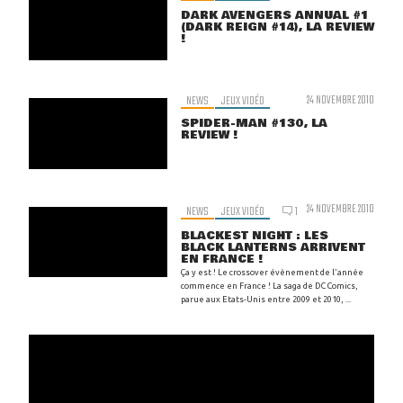
DARK AVENGERS ANNUAL #1
(DARK REIGN #14), LA REVIEW
!
NEWS
JEUX VIDÉO
24 NOVEMBRE 2010
SPIDER-MAN #130, LA
REVIEW !
24 NOVEMBRE 2010
NEWS
JEUX VIDÉO
1
BLACKEST NIGHT : LES
BLACK LANTERNS ARRIVENT
EN FRANCE !
Ça y est ! Le crossover évènement de l'année
commence en France ! La saga de DC Comics,
parue aux Etats-Unis entre 2009 et 2010, ...