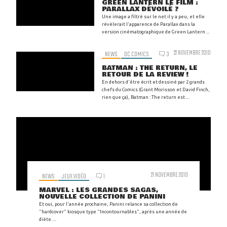
GREEN LANTERN LE FILM :
PARALLAX DÉVOILÉ ?
Une image a filtré sur le net il y a peu, et elle
révèlerait l'apparence de Parallax dans la
version cinématographique de Green Lantern ...
22 NOVEMBRE 2010
NEWS
DC COMICS
3
BATMAN : THE RETURN, LE
RETOUR DE LA REVIEW !
En dehors d'être écrit et dessiné par 2 grands
chefs du Comics (Grant Morisson et David Finch,
rien que ça), Batman : The return est ...
21 NOVEMBRE 2010
NEWS
JEUX VIDÉO
1
MARVEL : LES GRANDES SAGAS,
NOUVELLE COLLECTION DE PANINI
Et oui, pour l'année prochaine, Panini relance sa collection de
"hardcover" kiosque type "Incontournables", après une année de
diète. ...