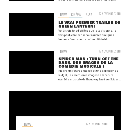
17 NOVEMBRE 2010
NEWS
CINÉMA
5
LE VRAI PREMIER TRAILER DE
GREEN LANTERN!
Voilà trois fois d'affilée que je le visionne, je
vais peut-être penser aux autres quelques
instants. Voici donc le trailer officiel du ...
NEWS
17 NOVEMBRE 2010
SPIDER MAN : TURN OFF THE
DARK, DES IMAGES DE LA
COMÉDIE MUSICALE !
Malgré un retard annoncé et une explosion du
budget, les premières images de la future
comédie musicale de Broadway basé sur Spider ...
NEWS
17 NOVEMBRE 2010