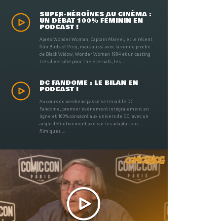
SUPER-HÉROÏNES AU CINÉMA :
UN DÉBAT 100% FÉMININ EN
PODCAST !
Après Wonder Woman, Captain Marvel, et le récent
film Birds of Prey, mais aussi avec la venue proche
de Black Widow, Wonder Woman 1984 et un casting
très diversifié pour The Eternals, les ...
DC FANDOME : LE BILAN EN
PODCAST !
Au cours du weekend passé se tenait le DC
Fandome, premier évènement intégralement en
ligne et 100% consacré aux univers de DC, avec un
angle définitivement axé sur les adaptations
filmiques ...