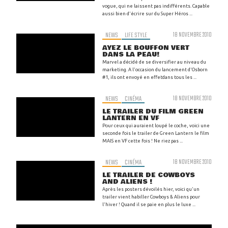
vogue, qui ne laissent pas indifférents. Capable
aussi bien d'écrire sur du Super Héros ...
NEWS
LIFE STYLE
18 NOVEMBRE 2010
AYEZ LE BOUFFON VERT
DANS LA PEAU!
Marvel a décidé de se diversifier au niveau du
marketing. A l'occasion du lancement d'Osborn
#1, ils ont envoyé en effetdans tous les ...
NEWS
CINÉMA
18 NOVEMBRE 2010
LE TRAILER DU FILM GREEN
LANTERN EN VF
Pour ceux qui auraient loupé le coche, voici une
seconde fois le trailer de Green Lantern le film
MAIS en VF cette fois ! Ne riez pas ...
NEWS
CINÉMA
18 NOVEMBRE 2010
LE TRAILER DE COWBOYS
AND ALIENS !
Après les posters dévoilés hier, voici qu'un
trailer vient habiller Cowboys & Aliens pour
l'hiver ! Quand il se paie en plus le luxe ...