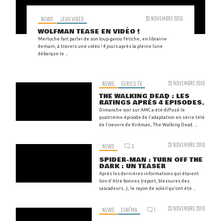
NEWS
JEUX VIDÉO
23 NOVEMBRE 2010
WOLFMAN TEASE EN VIDÉO !
Merluche fait parler de son loup-garou fétiche, en librairie
demain, à travers une vidéo ! 4 jours après la pleine lune
débarque le ...
NEWS
SERIES TV
23 NOVEMBRE 2010
THE WALKING DEAD : LES
RATINGS APRÈS 4 ÉPISODES.
Dimanche soir sur AMC a été diffusé le
quatrième épisode de l'adaptation en série télé
de l'oeuvre de Kirkman, The Walking Dead. ...
23 NOVEMBRE 2010
NEWS
3
SPIDER-MAN : TURN OFF THE
DARK : UN TEASER
Après les dernières informations qui étaient
loin d'être bonnes (report, blessures des
cascadeurs...), le rayon de soleil qu'ont été ...
23 NOVEMBRE 2010
NEWS
CINÉMA
1