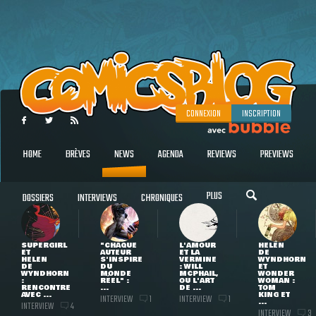
CONNEXION
INSCRIPTION
HOME
BRÈVES
NEWS
AGENDA
REVIEWS
PREVIEWS
PLUS
DOSSIERS
INTERVIEWS
CHRONIQUES
SUPERGIRL
"CHAQUE
L'AMOUR
HELEN
ET
AUTEUR
ET LA
DE
HELEN
S'INSPIRE
VERMINE
WYNDHORN
DE
DU
: WILL
ET
WYNDHORN
MONDE
MCPHAIL,
WONDER
:
RÉEL" :
OU L'ART
WOMAN :
RENCONTRE
...
DE ...
TOM
AVEC ...
KING ET
INTERVIEW
INTERVIEW
1
1
...
INTERVIEW
4
INTERVIEW
3