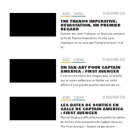
NEWS
MARVEL
21 NOVEMBRE 2010
THE THANOS IMPERATIVE:
DEVASTATION, UN PREMIER
REGARD
Comme son nom l'indique, ce fascicule annonce
la fin de Thanos Imperative. Et elle sera
chaotique ou ne sera pas! Comprenez que c'est
le ...
NEWS
CINÉMA
20 NOVEMBRE 2010
UN FAN-ART POUR CAPTAIN
AMERICA : FIRST AVENGER
C'est en cherchant des images pour un article
sur le super-soldat que je tombe sur cette
affiche d'une grande qualité réalisée par un ...
NEWS
CINÉMA
20 NOVEMBRE 2010
LES DATES DE SORTIES EN
SALLE DE CAPTAIN AMERICA
: FIRST AVENGER
Marvel Studios a officiellement publié les dates
de sorties internationales de Captain America :
The First Avenger ! Autant ne pas laisser ...