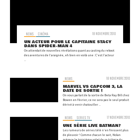
NEWS
CINÉMA
18 NOVEMBRE 2010
UN ACTEUR POUR LE CAPITAINE STACY
DANS SPIDER-MAN 4
On attendait de nouvelles révélations quant au casting du reboot
des aventures de l'araignée, eh bien en voilà une : C'est l'acteur
...
NEWS
18 NOVEMBRE 2010
MARVEL VS CAPCOM 3, LA
DATE DE SORTIE !
On vous parlait de la sortie de Beta Ray Bill chez
Bowen en février, ce ne sera pas le seul produit
dérivé à venir chatouiller ...
NEWS
SERIES TV
17 NOVEMBRE 2010
UNE SÉRIE LIVE BATMAN?
Les rumeurs de séries télé n'en finissent plus
de pleuvoir ! Comme chacun le sait, Nolan
prépare le troisième volet de sa trilogie du ...