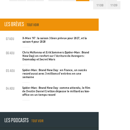
1108
1109
LES BRÈVES
TOUT VOIR
07 AOU
X-Men '97 : la saison 3 bien prévue pour 2027, et la
saison 4 pour 2028
06 AOU
Chris McKenna et Erik Sommers (Spider-Man : Brand
New Day) en renfort sur l'écriture de Avengers :
Doomsday et Secret Wars
05 AOU
Spider-Man : Brand New Day : en France, un succès
record aussi avec 3 millions d'entrées en une
semaine
04 AOU
Spider-Man : Brand New Day : comme attendu, le film
de Destin Daniel Cretton dépasse le milliard au box-
office en un temps record
LES PODCASTS
TOUT VOIR