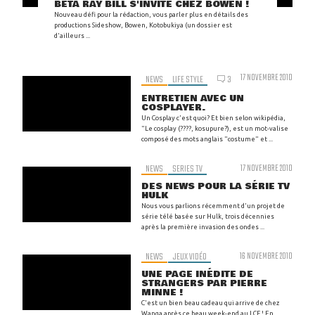
BETA RAY BILL S'INVITE CHEZ BOWEN !
Nouveau défi pour la rédaction, vous parler plus en détails des
productions Sideshow, Bowen, Kotobukiya (un dossier est
d'ailleurs ...
17 NOVEMBRE 2010
NEWS
LIFE STYLE
3
ENTRETIEN AVEC UN
COSPLAYER.
Un Cosplay c'est quoi? Et bien selon wikipédia,
"Le cosplay (????, kosupure?), est un mot-valise
composé des mots anglais "costume" et ...
NEWS
SERIES TV
17 NOVEMBRE 2010
DES NEWS POUR LA SÉRIE TV
HULK
Nous vous parlions récemment d'un projet de
série télé basée sur Hulk, trois décennies
après la première invasion des ondes ...
NEWS
JEUX VIDÉO
16 NOVEMBRE 2010
UNE PAGE INÉDITE DE
STRANGERS PAR PIERRE
MINNE !
C'est un bien beau cadeau qui arrive de chez
Wanga après ce beau week-end au LCF ! En