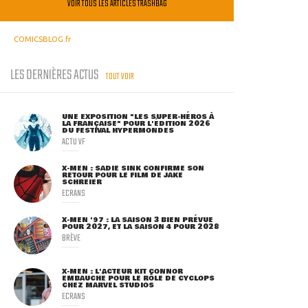
VOIR TOUS LES ARTICLES TRASHBAG
COMICSBLOG.fr
LES DERNIÈRES ACTUS
TOUT VOIR
UNE EXPOSITION "LES SUPER-HÉROS À
LA FRANÇAISE" POUR L'ÉDITION 2026
DU FESTIVAL HYPERMONDES
ACTU VF
X-MEN : SADIE SINK CONFIRME SON
RETOUR POUR LE FILM DE JAKE
SCHREIER
ECRANS
X-MEN '97 : LA SAISON 3 BIEN PRÉVUE
POUR 2027, ET LA SAISON 4 POUR 2028
BRÈVE
X-MEN : L'ACTEUR KIT CONNOR
EMBAUCHÉ POUR LE RÔLE DE CYCLOPS
CHEZ MARVEL STUDIOS
ECRANS