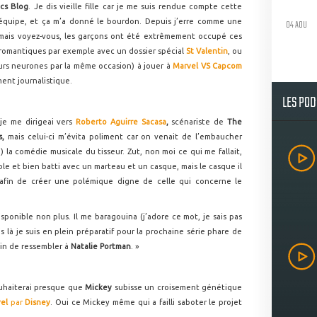
cs Blog
. Je dis vieille fille car je me suis rendue compte cette
 l’équipe, et ça m’a donné le bourdon. Depuis j’erre comme une
04 AOU
mais voyez-vous, les garçons ont été extrêmement occupé ces
s romantiques par exemple avec un dossier spécial
St Valentin
, ou
eurs neurones par la même occasion) à jouer à
Marvel VS Capcom
ment journalistique.
LES PO
je me dirigeai vers
Roberto Aguirre Sacasa
,
scénariste de
The
s,
mais celui-ci m’évita poliment car on venait de l’embaucher
) la comédie musicale du tisseur. Zut, non moi ce qui me fallait,
ble et bien batti avec un marteau et un casque, mais le casque il
t, afin de créer une polémique digne de celle qui concerne le
isponible non plus. Il me baragouina (j’adore ce mot, je sais pas
là je suis en plein préparatif pour la prochaine série phare de
oin de ressembler à
Natalie Portman
. »
ouhaiterai presque que
Mickey
subisse un croisement génétique
el
par
Disney
. Oui ce Mickey même qui a failli saboter le projet