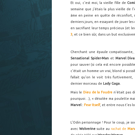
Et oui, c’est moi, la vieille fille de
Comi
semaine que j’étais la plus vieille de
âme en peine en quête de réconfort, 
derniers jours, en essayant de jouer le
en sacrifiant leur temps précieux (et l
3
, et ce bien sûr, dans un but exclusive
Cherchant une épaule compatissante, 
Sensational Spider-Man
et
Marvel
Diva
pour sauver (si cela est encore possible
c’était un homme un vrai, blond si possi
fallait qu’on le voit très furtivemen
dernier morceau de
Lady Gaga
.
Mais le
Dieu de la Foudre
n’était pas d
pourquoi…), « désolée ma poulette mais 
Marvel :
Fear Itself
, et entre nous t’es l
L’Odin personnage ! Pour le coup, je s
avec
Wolverine
suite au
rachat de
Marv