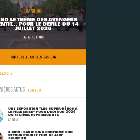
TRASHBAG
ND LE THÈME DES AVENGERS
NTIT... POUR LE DÉFILÉ DU 14
JUILLET 2026
PAR
ARNO KIKOO
VOIR TOUS LES ARTICLES TRASHBAG
BLOG.fr
NIÈRES ACTUS
TOUT VOIR
UNE EXPOSITION "LES SUPER-HÉROS À
LA FRANÇAISE" POUR L'ÉDITION 2026
DU FESTIVAL HYPERMONDES
ACTU VF
X-MEN : SADIE SINK CONFIRME SON
RETOUR POUR LE FILM DE JAKE
SCHREIER