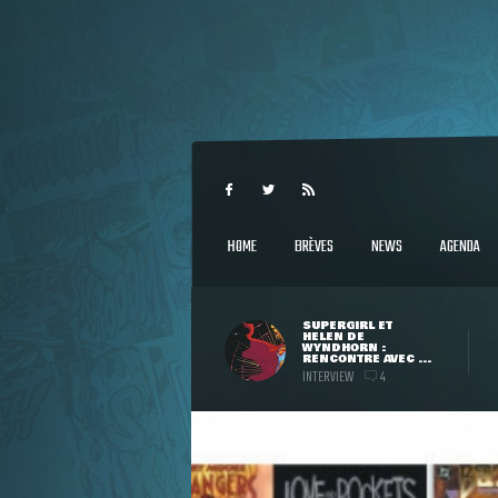
HOME
BRÈVES
NEWS
AGENDA
SUPERGIRL ET
HELEN DE
WYNDHORN :
RENCONTRE AVEC ...
INTERVIEW
4