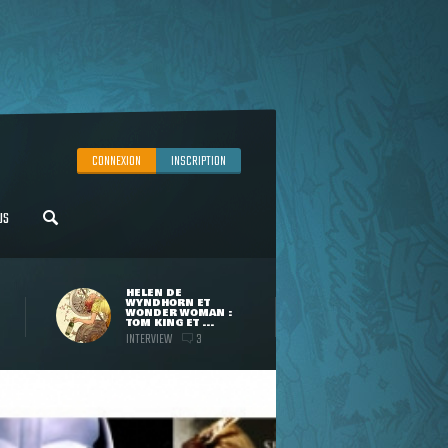
CONNEXION
INSCRIPTION
US
HELEN DE
WYNDHORN ET
WONDER WOMAN :
TOM KING ET ...
INTERVIEW
3