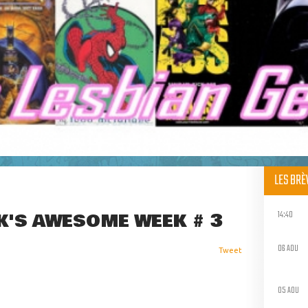
LES BR
14:40
K'S AWESOME WEEK # 3
06 AOU
Tweet
05 AOU