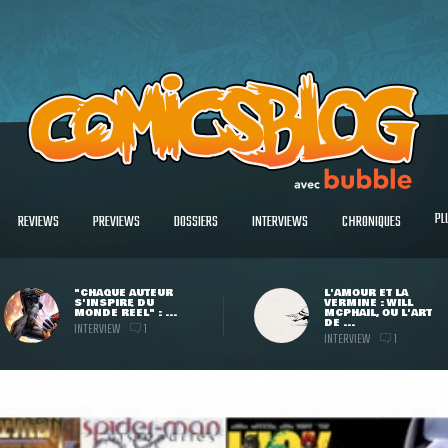
PL
REVIEWS
PREVIEWS
DOSSIERS
INTERVIEWS
CHRONIQUES
"CHAQUE AUTEUR
L'AMOUR ET LA
S'INSPIRE DU
VERMINE : WILL
MONDE RÉEL" : ...
MCPHAIL, OU L'ART
DE ...
INTERVIEW
1
INTERVIEW
1