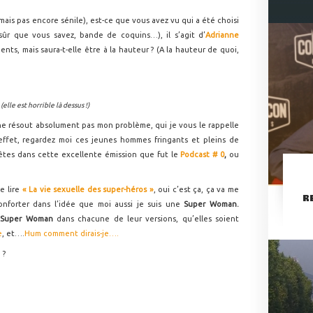
e mais pas encore sénile), est-ce que vous avez vu qui a été choisi
sûr que vous savez, bande de coquins…), il s’agit d’
Adrianne
s, mais saura-t-elle être à la hauteur ? (A la hauteur de quoi,
(elle est horrible là dessus !)
 ne résout absolument pas mon problème, qui je vous le rappelle
 effet, regardez moi ces jeunes hommes fringants et pleins de
êtes dans cette excellente émission que fut le
Podcast # 0
,
ou
de lire
« La vie sexuelle des super-héros »
, oui c’est ça, ça va me
R
nforter dans l’idée que moi aussi je suis une
Super Woman.
s
Super Woman
dans chacune de leur versions, qu’elles soient
e
, et….
Hum comment dirais-je….
 ?