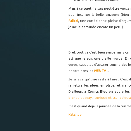
de série télé sur
Wonder Woman
…
Mais à ce sujet (je suis peut-être vieill
pour incarner la belle amazone (bien 
Palicki
,
une comédienne pleine d’argument
je me le demande encore un peu .)
Bref, tout ça c’est bien sympa, mais ça
est que je suis une vieille morue. En
verve, capables d’assurer comme des b
encore dans les
WEB TV
…
Je sais ce qu’il me reste à faire : C’est 
remettre les idées en place, et me co
D’ailleurs à
Comics Blog
on adore le
blonde et sexy
,
iconique et scandaleus
C’est quand déjà la journée de la femme
Katchoo
.