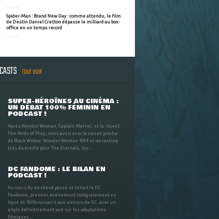
Spider-Man : Brand New Day : comme attendu, le film
de Destin Daniel Cretton dépasse le milliard au box-
office en un temps record
DCASTS
TOUT VOIR
SUPER-HÉROÏNES AU CINÉMA :
UN DÉBAT 100% FÉMININ EN
PODCAST !
Après Wonder Woman, Captain Marvel, et le récent
film Birds of Prey, mais aussi avec la venue proche
de Black Widow, Wonder Woman 1984 et un casting
très diversifié pour The Eternals, les ...
DC FANDOME : LE BILAN EN
PODCAST !
Au cours du weekend passé se tenait le DC
Fandome, premier évènement intégralement en
ligne et 100% consacré aux univers de DC, avec un
angle définitivement axé sur les adaptations
filmiques ...