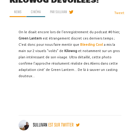
KILOWOG DÉVOILÉES!
NEWS
CINÉMA
PAR
SULLIVAN
Tweet
On le disait encore lors de l'enregistrement du podcast #0 hier,
Green Lantern
est étrangement discret ces derniers temps ;
C'est donc pour nous faire mentir que
Bleeding Cool
a mis la
main sur 2 visuels "volés" de
Kilowog
et notamment sur un gros
plan intéressant de son visage. Ultra détaillé, cette photo
confirme l'approche résolument réaliste des Aliens dans cette
adaptation ciné' de Green Lantern... De là à sauver un casting
douteux...
SULLIVAN
EST SUR TWITTER