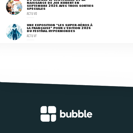
NAISSANCE DE JOE KUBERT EN
SEPTEMBRE 2026 AVEC TROIS SORTIES
SPÉCIALES
ACTU VO
UNE EXPOSITION "LES SUPER-HÉROS À
LA FRANÇAISE" POUR L'ÉDITION 2026
DU FESTIVAL HYPERMONDES
ACTU VF