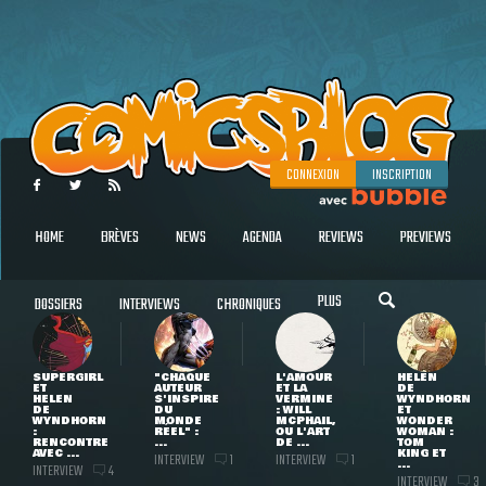
CONNEXION
INSCRIPTION
HOME
BRÈVES
NEWS
AGENDA
REVIEWS
PREVIEWS
PLUS
DOSSIERS
INTERVIEWS
CHRONIQUES
SUPERGIRL
"CHAQUE
L'AMOUR
HELEN
ET
AUTEUR
ET LA
DE
HELEN
S'INSPIRE
VERMINE
WYNDHORN
DE
DU
: WILL
ET
WYNDHORN
MONDE
MCPHAIL,
WONDER
:
RÉEL" :
OU L'ART
WOMAN :
RENCONTRE
...
DE ...
TOM
AVEC ...
KING ET
INTERVIEW
INTERVIEW
1
1
...
INTERVIEW
4
INTERVIEW
3