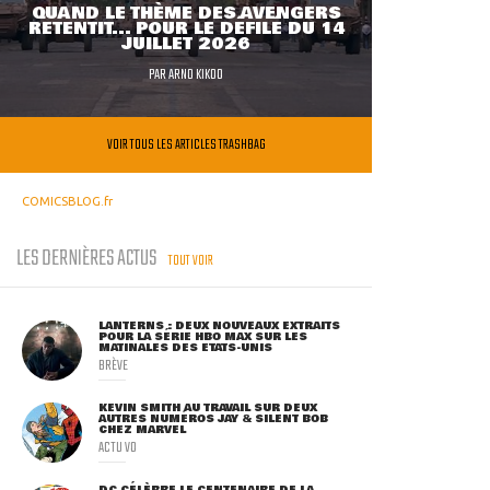
QUAND LE THÈME DES AVENGERS
RETENTIT... POUR LE DÉFILÉ DU 14
JUILLET 2026
PAR
ARNO KIKOO
VOIR TOUS LES ARTICLES TRASHBAG
COMICSBLOG.fr
LES DERNIÈRES ACTUS
TOUT VOIR
LANTERNS : DEUX NOUVEAUX EXTRAITS
POUR LA SÉRIE HBO MAX SUR LES
MATINALES DES ETATS-UNIS
BRÈVE
KEVIN SMITH AU TRAVAIL SUR DEUX
AUTRES NUMÉROS JAY & SILENT BOB
CHEZ MARVEL
ACTU VO
DC CÉLÈBRE LE CENTENAIRE DE LA