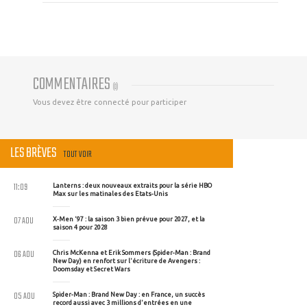
COMMENTAIRES
(
0
)
Vous devez être connecté pour participer
LES BRÈVES
TOUT VOIR
11:09
Lanterns : deux nouveaux extraits pour la série HBO
Max sur les matinales des Etats-Unis
07 AOU
X-Men '97 : la saison 3 bien prévue pour 2027, et la
saison 4 pour 2028
06 AOU
Chris McKenna et Erik Sommers (Spider-Man : Brand
New Day) en renfort sur l'écriture de Avengers :
Doomsday et Secret Wars
05 AOU
Spider-Man : Brand New Day : en France, un succès
record aussi avec 3 millions d'entrées en une