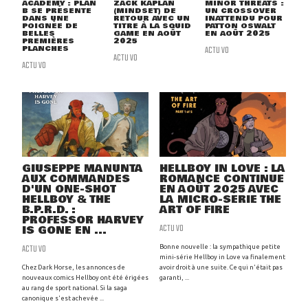
ACADEMY : PLAN
ZACK KAPLAN
MINOR THREATS :
B SE PRÉSENTE
(MINDSET) DE
UN CROSSOVER
DANS UNE
RETOUR AVEC UN
INATTENDU POUR
POIGNÉE DE
TITRE À LA SQUID
PATTON OSWALT
BELLES
GAME EN AOÛT
EN AOÛT 2025
PREMIÈRES
2025
PLANCHES
ACTU VO
ACTU VO
ACTU VO
GIUSEPPE MANUNTA
HELLBOY IN LOVE : LA
AUX COMMANDES
ROMANCE CONTINUE
D'UN ONE-SHOT
EN AOÛT 2025 AVEC
HELLBOY & THE
LA MICRO-SÉRIE THE
B.P.R.D. :
ART OF FIRE
PROFESSOR HARVEY
ACTU VO
IS GONE EN ...
ACTU VO
Bonne nouvelle : la sympathique petite
mini-série Hellboy in Love va finalement
Chez Dark Horse, les annonces de
avoir droit à une suite. Ce qui n'était pas
nouveaux comics Hellboy ont été érigées
garanti, ...
au rang de sport national. Si la saga
canonique s'est achevée ...