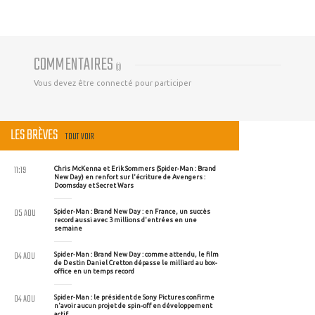
COMMENTAIRES
(
0
)
Vous devez être connecté pour participer
LES BRÈVES
TOUT VOIR
11:19
Chris McKenna et Erik Sommers (Spider-Man : Brand
New Day) en renfort sur l'écriture de Avengers :
Doomsday et Secret Wars
05 AOU
Spider-Man : Brand New Day : en France, un succès
record aussi avec 3 millions d'entrées en une
semaine
04 AOU
Spider-Man : Brand New Day : comme attendu, le film
de Destin Daniel Cretton dépasse le milliard au box-
office en un temps record
04 AOU
Spider-Man : le président de Sony Pictures confirme
n'avoir aucun projet de spin-off en développement
actif