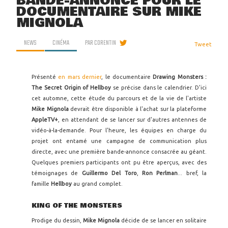
BANDE-ANNONCE POUR LE
DOCUMENTAIRE SUR MIKE
MIGNOLA
NEWS
CINÉMA
PAR
CORENTIN
Tweet
Présenté
en mars dernier
, le documentaire
Drawing Monsters :
The Secret Origin of Hellboy
se précise dans le calendrier. D'ici
cet automne, cette étude du parcours et de la vie de l'artiste
Mike Mignola
devrait être disponible à l'achat sur la plateforme
AppleTV+
, en attendant de se lancer sur d'autres antennes de
vidéo-à-la-demande. Pour l'heure, les équipes en charge du
projet ont entamé une campagne de communication plus
directe, avec une première bande-annonce consacrée au géant.
Quelques premiers participants ont pu être aperçus, avec des
témoignages de
Guillermo Del Toro
,
Ron Perlman
... bref, la
famille
Hellboy
au grand complet.
KING OF THE MONSTERS
Prodige du dessin,
Mike Mignola
décide de se lancer en solitaire