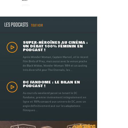
LES PODCASTS
TOUT VOIR
SUPER-HÉROÏNES AU CINÉMA :
UN DÉBAT 100% FÉMININ EN
PODCAST !
Après Wonder Woman, Captain Marvel, et le récent
film Birds of Prey, mais aussi avec la venue proche
de Black Widow, Wonder Woman 1984 et un casting
très diversifié pour The Eternals, les ...
DC FANDOME : LE BILAN EN
PODCAST !
Au cours du weekend passé se tenait le DC
Fandome, premier évènement intégralement en
ligne et 100% consacré aux univers de DC, avec un
angle définitivement axé sur les adaptations
filmiques ...