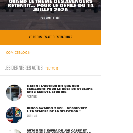
QUAND LE THÈME DES AVENGERS
RETENTIT... POUR LE DÉFILÉ DU 14
JUILLET 2026
PAR
ARNO KIKOO
VOIR TOUS LES ARTICLES TRASHBAG
COMICSBLOG.fr
LES DERNIÈRES ACTUS
TOUT VOIR
X-MEN : L'ACTEUR KIT CONNOR
EMBAUCHÉ POUR LE RÔLE DE CYCLOPS
CHEZ MARVEL STUDIOS
ECRANS
RINGO AWARDS 2026 : DÉCOUVREZ
L'ENSEMBLE DE LA SÉLECTION !
ACTU VO
AUTOMATIC KAFKA DE JOE CASEY ET