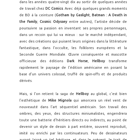
dans les années quatre-vingt dix au sortir de quelques années
de travail chez
DC Comics
. Avec déjà quelques grands moments
de BD à la ceinture (
Gotham by Gaslight
,
Batman : A Death in
the Family
,
Cosmic Odyssey
entre autres), l'artiste décide de
poursuivre sa passion en inventant ses propres personnages,
dans un recoin qui lui va mieux : sur le marché indépendant,
avec des créations qui puisent leurs origines dans la littérature
fantastique, dans l'occulte, les folklores européens et la
Seconde Guerre Mondiale. Œuvre conséquente et mascotte
officieuse des éditions
Dark Horse
,
Hellboy
transforme
rapidement le paysage de l'édition américaine en posant la
base d'un univers colossal, truffé de spin-offs et de produits
dérivés.
Mais, si l'on retient la saga de
Hellboy
au global, c'est bien
l'esthétique de
Mike Mignola
qui amorcera un réel vent de
nouveauté dans l'art séquentiel américain. Son travail des
ombres, des yeux, des structures miniumalistes, engendrera
toute une batterie d'héritiers directs ou indirects, au point de
devenir un style de dessin à part entière, souvent reproduit,
imité ou enrichi par les continuateurs. Peu de dessinateurs
auront laissé un tel héritage, et dans le présent, le trait de