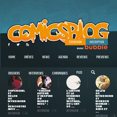
CONNEXION
INSCRIPTION
HOME
BRÈVES
NEWS
AGENDA
REVIEWS
PREVIEWS
PLUS
DOSSIERS
INTERVIEWS
CHRONIQUES
SUPERGIRL
"CHAQUE
L'AMOUR
HELEN
ET
AUTEUR
ET LA
DE
HELEN
S'INSPIRE
VERMINE
WYNDHORN
DE
DU
: WILL
ET
WYNDHORN
MONDE
MCPHAIL,
WONDER
:
RÉEL" :
OU L'ART
WOMAN :
RENCONTRE
...
DE ...
TOM
AVEC ...
KING ET
INTERVIEW
INTERVIEW
1
1
...
INTERVIEW
4
INTERVIEW
3