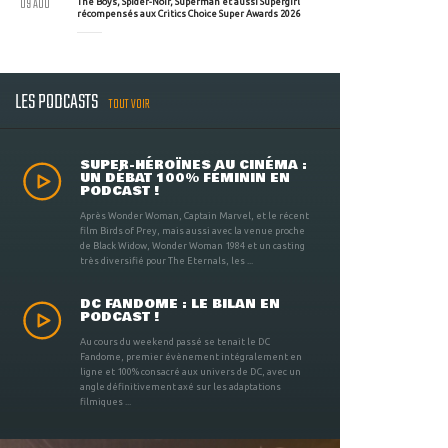
09 AOU
The Boys, Spider-Noir, Superman et aussi Supergirl
récompensés aux Critics Choice Super Awards 2026
LES PODCASTS
TOUT VOIR
SUPER-HÉROÏNES AU CINÉMA :
UN DÉBAT 100% FÉMININ EN
PODCAST !
Après Wonder Woman, Captain Marvel, et le récent
film Birds of Prey, mais aussi avec la venue proche
de Black Widow, Wonder Woman 1984 et un casting
très diversifié pour The Eternals, les ...
DC FANDOME : LE BILAN EN
PODCAST !
Au cours du weekend passé se tenait le DC
Fandome, premier évènement intégralement en
ligne et 100% consacré aux univers de DC, avec un
angle définitivement axé sur les adaptations
filmiques ...