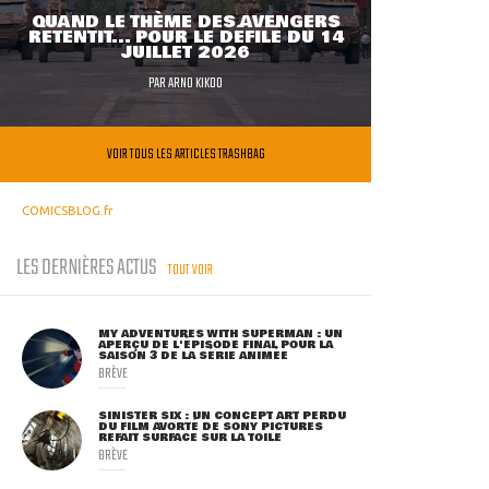
QUAND LE THÈME DES AVENGERS
RETENTIT... POUR LE DÉFILÉ DU 14
JUILLET 2026
PAR
ARNO KIKOO
VOIR TOUS LES ARTICLES TRASHBAG
COMICSBLOG.fr
LES DERNIÈRES ACTUS
TOUT VOIR
MY ADVENTURES WITH SUPERMAN : UN
APERÇU DE L'ÉPISODE FINAL POUR LA
SAISON 3 DE LA SÉRIE ANIMÉE
BRÈVE
SINISTER SIX : UN CONCEPT ART PERDU
DU FILM AVORTÉ DE SONY PICTURES
REFAIT SURFACE SUR LA TOILE
BRÈVE