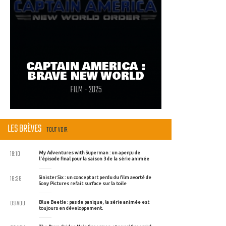
CAPTAIN AMERICA :
BRAVE NEW WORLD
FILM - 2025
LES BRÈVES
TOUT VOIR
19:10
My Adventures with Superman : un aperçu de
l'épisode final pour la saison 3 de la série animée
18:38
Sinister Six : un concept art perdu du film avorté de
Sony Pictures refait surface sur la toile
09 AOU
Blue Beetle : pas de panique, la série animée est
toujours en développement.