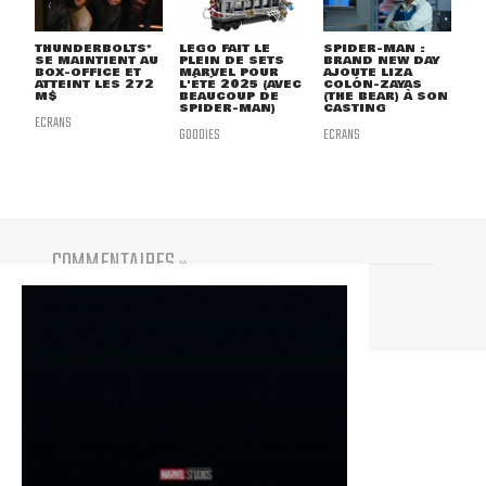
THUNDERBOLTS*
LEGO FAIT LE
SPIDER-MAN :
SE MAINTIENT AU
PLEIN DE SETS
BRAND NEW DAY
BOX-OFFICE ET
MARVEL POUR
AJOUTE LIZA
ATTEINT LES 272
L'ÉTÉ 2025 (AVEC
COLÓN-ZAYAS
M$
BEAUCOUP DE
(THE BEAR) À SON
SPIDER-MAN)
CASTING
ECRANS
GOODIES
ECRANS
COMMENTAIRES
(
0
)
Vous devez être connecté pour participer