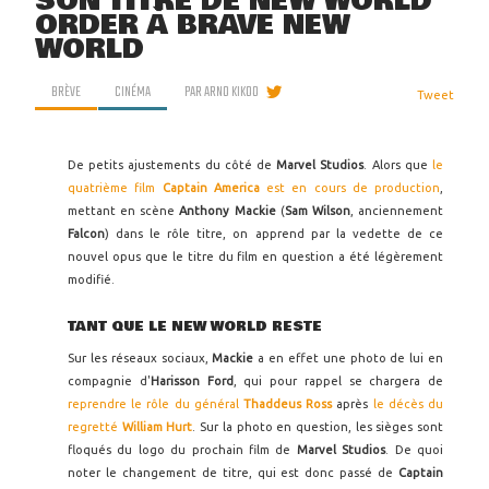
SON TITRE DE NEW WORLD
ORDER À BRAVE NEW
WORLD
BRÈVE
CINÉMA
PAR
ARNO KIKOO
Tweet
De petits ajustements du côté de
Marvel Studios
. Alors que
le
quatrième film
Captain America
est en cours de production
,
mettant en scène
Anthony Mackie
(
Sam Wilson
, anciennement
Falcon
) dans le rôle titre, on apprend par la vedette de ce
nouvel opus que le titre du film en question a été légèrement
modifié.
TANT QUE LE NEW WORLD RESTE
Sur les réseaux sociaux,
Mackie
a en effet une photo de lui en
compagnie d'
Harisson Ford
, qui pour rappel se chargera de
reprendre le rôle du général
Thaddeus Ross
après
le décès du
regretté
William Hurt
. Sur la photo en question, les sièges sont
floqués du logo du prochain film de
Marvel Studios
. De quoi
noter le changement de titre, qui est donc passé de
Captain