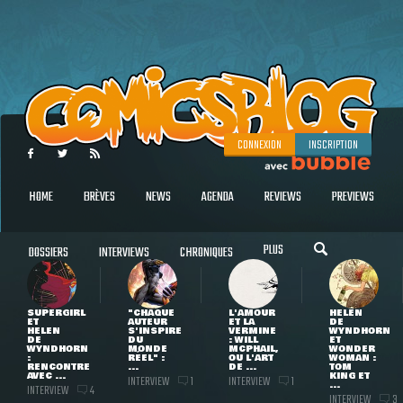
CONNEXION
INSCRIPTION
HOME
BRÈVES
NEWS
AGENDA
REVIEWS
PREVIEWS
PLUS
DOSSIERS
INTERVIEWS
CHRONIQUES
SUPERGIRL
"CHAQUE
L'AMOUR
HELEN
ET
AUTEUR
ET LA
DE
HELEN
S'INSPIRE
VERMINE
WYNDHORN
DE
DU
: WILL
ET
WYNDHORN
MONDE
MCPHAIL,
WONDER
:
RÉEL" :
OU L'ART
WOMAN :
RENCONTRE
...
DE ...
TOM
AVEC ...
KING ET
INTERVIEW
INTERVIEW
1
1
...
INTERVIEW
4
INTERVIEW
3