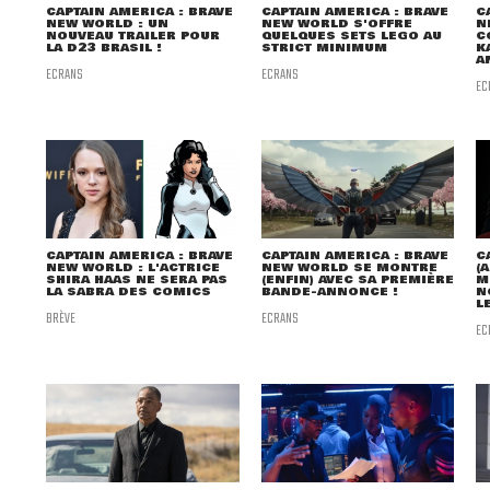
CAPTAIN AMERICA : BRAVE
CAPTAIN AMERICA : BRAVE
C
NEW WORLD : UN
NEW WORLD S'OFFRE
N
NOUVEAU TRAILER POUR
QUELQUES SETS LEGO AU
C
LA D23 BRASIL !
STRICT MINIMUM
K
A
ECRANS
ECRANS
EC
CAPTAIN AMERICA : BRAVE
CAPTAIN AMERICA : BRAVE
C
NEW WORLD : L'ACTRICE
NEW WORLD SE MONTRE
(
SHIRA HAAS NE SERA PAS
(ENFIN) AVEC SA PREMIÈRE
M
LA SABRA DES COMICS
BANDE-ANNONCE !
N
L
BRÈVE
ECRANS
EC