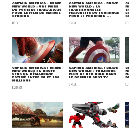
CAPTAIN AMERICA : BRAVE
CAPTAIN AMERICA : BRAVE
C
NEW WORLD : UNE PAIRE
NEW WORLD : LA
N
DE POSTERS THAÏLANDAIS
TRADITIONNELLE
T
POUR LE FILM DE MARVEL
FEATURETTE DU TOURNAGE
L
STUDIOS
POUR LE PROCHAIN ...
S
BRÈVE
BRÈVE
EC
CAPTAIN AMERICA : BRAVE
CAPTAIN AMERICA : BRAVE
C
NEW WORLD EN ROUTE
NEW WORLD : TOUJOURS
N
VERS UN DÉMARRAGE
PLUS DE RED HULK DANS
N
ESTIMÉ ENTRE 80 ET 100
LE DERNIER SPOT TV
F
MILLIONS
BRÈVE
EC
ECRANS