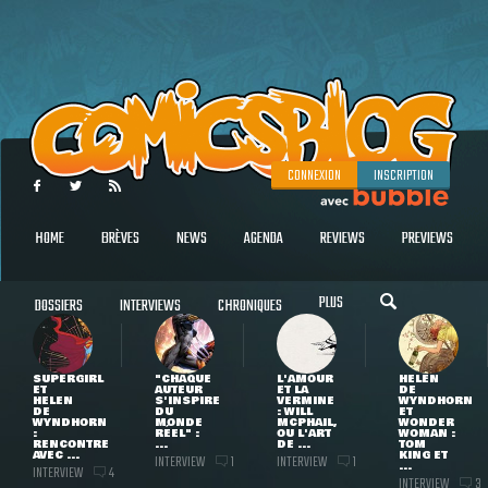
CONNEXION
INSCRIPTION
HOME
BRÈVES
NEWS
AGENDA
REVIEWS
PREVIEWS
PLUS
DOSSIERS
INTERVIEWS
CHRONIQUES
SUPERGIRL
"CHAQUE
L'AMOUR
HELEN
ET
AUTEUR
ET LA
DE
HELEN
S'INSPIRE
VERMINE
WYNDHORN
DE
DU
: WILL
ET
WYNDHORN
MONDE
MCPHAIL,
WONDER
:
RÉEL" :
OU L'ART
WOMAN :
RENCONTRE
...
DE ...
TOM
AVEC ...
KING ET
INTERVIEW
INTERVIEW
1
1
...
INTERVIEW
4
INTERVIEW
3