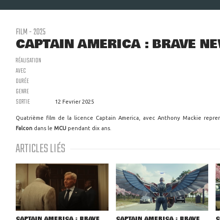
FILM - 2025
CAPTAIN AMERICA : BRAVE N
RÉALISATION
AVEC
DURÉE
GENRE
SORTIE
12 Fevrier 2025
Quatrième film de la licence Captain America, avec Anthony Mackie reprena
Falcon
dans le
MCU
pendant dix ans.
ARTICLES LIÉS
CAPTAIN AMERICA : BRAVE
CAPTAIN AMERICA : BRAVE
C