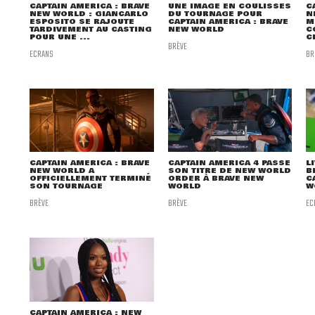
CAPTAIN AMERICA : BRAVE
UNE IMAGE EN COULISSES
C
NEW WORLD : GIANCARLO
DU TOURNAGE POUR
N
ESPOSITO SE RAJOUTE
CAPTAIN AMERICA : BRAVE
M
TARDIVEMENT AU CASTING
NEW WORLD
C
POUR UNE ...
C
BRÈVE
ECRANS
BR
CAPTAIN AMERICA : BRAVE
CAPTAIN AMERICA 4 PASSE
L
NEW WORLD A
SON TITRE DE NEW WORLD
B
OFFICIELLEMENT TERMINÉ
ORDER À BRAVE NEW
C
SON TOURNAGE
WORLD
W
BRÈVE
BRÈVE
EC
CAPTAIN AMERICA : NEW