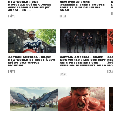
NEW WORLD : UNE
NEW WORLD : UNE
N
NOUVELLE SCÈNE COUPÉE
(PREMIÈRE) SCÈNE COUPÉE
L
AVEC ISAIAH BRADLEY (ET
POUR LE FILM DE JULIUS
AUSSI : UN ...
ONAH
B
BRÈVE
BRÈVE
CAPTAIN AMERICA : BRAVE
CAPTAIN AMERICA : BRAVE
CAP
NEW WORLD SE HISSE À 370
NEW WORLD : LES CONCEPT
NE
M$ AU BOX-OFFICE
ARTS PRÉSENTENT UNE
35
MONDIAL
VERSION DIFFÉRENTE DE LA
MO
...
BRÈVE
ECR
BRÈVE