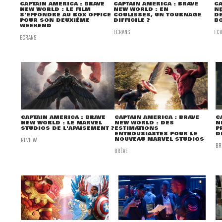
CAPTAIN AMERICA : BRAVE
CA
CAPTAIN AMERICA : BRAVE
NEW WORLD : EN
N
NEW WORLD : LE FILM
COULISSES, UN TOURNAGE
D
S'EFFONDRE AU BOX OFFICE
DIFFICILE ?
B
POUR SON DEUXIÈME
WEEKEND
ECRANS
EC
ECRANS
CAPTAIN AMERICA : BRAVE
CAPTAIN AMERICA : BRAVE
C
NEW WORLD : LE MARVEL
NEW WORLD : DES
N
STUDIOS DE L'APAISEMENT ?
ESTIMATIONS
P
ENTHOUSIASTES POUR LE
D
REVIEW
NOUVEAU MARVEL STUDIOS
BR
BRÈVE