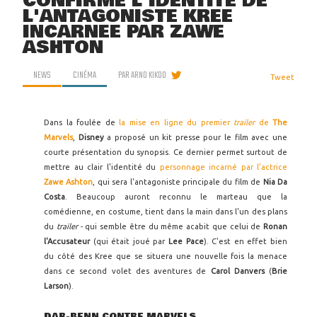
CONFIRME L'IDENTITÉ DE
L'ANTAGONISTE KREE
INCARNÉE PAR ZAWE
ASHTON
NEWS
CINÉMA
PAR
ARNO KIKOO
Tweet
Dans la foulée de
la mise en ligne du premier
trailer
de
The
Marvels
,
Disney
a proposé un kit presse pour le film avec une
courte présentation du synopsis. Ce dernier permet surtout de
mettre au clair l'identité du
personnage incarné par l'actrice
Zawe Ashton
, qui sera l'antagoniste principale du film de
Nia Da
Costa
. Beaucoup auront reconnu le marteau que la
comédienne, en costume, tient dans la main dans l'un des plans
du
trailer
- qui semble être du même acabit que celui de
Ronan
l'Accusateur
(qui était joué par
Lee Pace
). C'est en effet bien
du côté des Kree que se situera une nouvelle fois la menace
dans ce second volet des aventures de
Carol Danvers
(
Brie
Larson
).
DAR-BENN CONTRE MARVELS