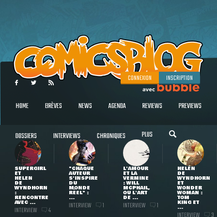
CONNEXION
INSCRIPTION
HOME
BRÈVES
NEWS
AGENDA
REVIEWS
PREVIEWS
PLUS
DOSSIERS
INTERVIEWS
CHRONIQUES
SUPERGIRL
"CHAQUE
L'AMOUR
HELEN
ET
AUTEUR
ET LA
DE
HELEN
S'INSPIRE
VERMINE
WYNDHORN
DE
DU
: WILL
ET
WYNDHORN
MONDE
MCPHAIL,
WONDER
:
RÉEL" :
OU L'ART
WOMAN :
RENCONTRE
...
DE ...
TOM
AVEC ...
KING ET
INTERVIEW
INTERVIEW
1
1
...
INTERVIEW
4
INTERVIEW
3