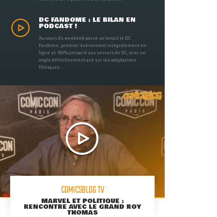
DC FANDOME : LE BILAN EN
PODCAST !
Au cours du weekend passé se tenait le DC
Fandome, premier évènement intégralement en
ligne et 100% consacré aux univers de DC, avec un
angle définitivement axé sur les adaptations
filmiques ...
COMICSBLOG TV
MARVEL ET POLITIQUE :
RENCONTRE AVEC LE GRAND ROY
THOMAS