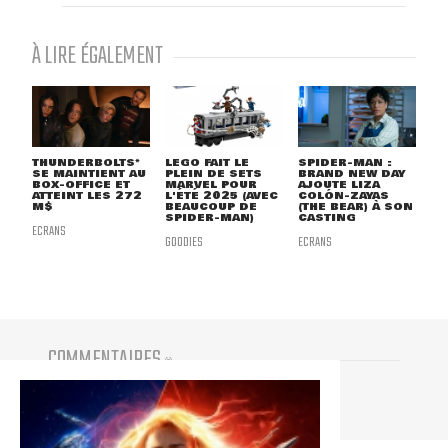
À LIRE ÉGALEMENT
THUNDERBOLTS*
LEGO FAIT LE
SPIDER-MAN :
SE MAINTIENT AU
PLEIN DE SETS
BRAND NEW DAY
BOX-OFFICE ET
MARVEL POUR
AJOUTE LIZA
ATTEINT LES 272
L'ÉTÉ 2025 (AVEC
COLÓN-ZAYAS
M$
BEAUCOUP DE
(THE BEAR) À SON
SPIDER-MAN)
CASTING
ECRANS
GOODIES
ECRANS
COMMENTAIRES
(
0
)
Vous devez être connecté pour participer