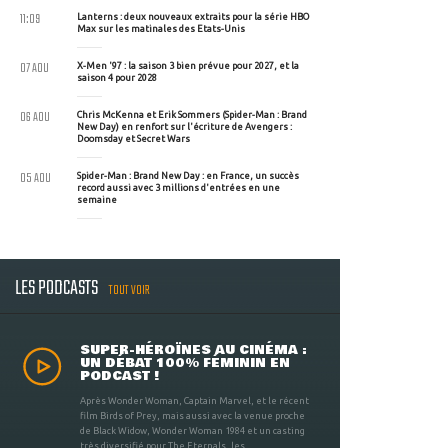
11:09
Lanterns : deux nouveaux extraits pour la série HBO
Max sur les matinales des Etats-Unis
07 AOU
X-Men '97 : la saison 3 bien prévue pour 2027, et la
saison 4 pour 2028
06 AOU
Chris McKenna et Erik Sommers (Spider-Man : Brand
New Day) en renfort sur l'écriture de Avengers :
Doomsday et Secret Wars
05 AOU
Spider-Man : Brand New Day : en France, un succès
record aussi avec 3 millions d'entrées en une
semaine
LES PODCASTS
TOUT VOIR
SUPER-HÉROÏNES AU CINÉMA :
UN DÉBAT 100% FÉMININ EN
PODCAST !
Après Wonder Woman, Captain Marvel, et le récent
film Birds of Prey, mais aussi avec la venue proche
de Black Widow, Wonder Woman 1984 et un casting
très diversifié pour The Eternals, les ...