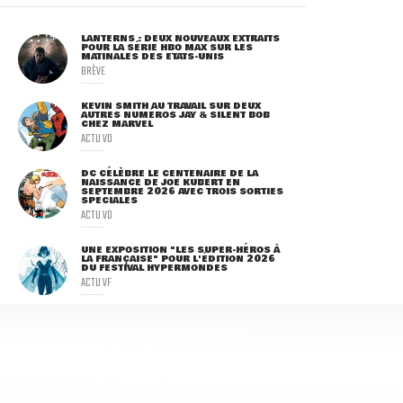
LANTERNS : DEUX NOUVEAUX EXTRAITS
POUR LA SÉRIE HBO MAX SUR LES
MATINALES DES ETATS-UNIS
BRÈVE
KEVIN SMITH AU TRAVAIL SUR DEUX
AUTRES NUMÉROS JAY & SILENT BOB
CHEZ MARVEL
ACTU VO
DC CÉLÈBRE LE CENTENAIRE DE LA
NAISSANCE DE JOE KUBERT EN
SEPTEMBRE 2026 AVEC TROIS SORTIES
SPÉCIALES
ACTU VO
UNE EXPOSITION "LES SUPER-HÉROS À
LA FRANÇAISE" POUR L'ÉDITION 2026
DU FESTIVAL HYPERMONDES
ACTU VF