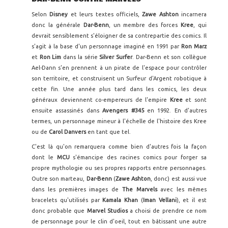
Selon
Disney
et leurs textes officiels,
Zawe Ashton
incarnera
donc la générale
Dar-Benn
, un membre des forces
Kree
, qui
devrait sensiblement s'éloigner de sa contrepartie des comics. Il
s'agit à la base d'un personnage imaginé en 1991 par
Ron Marz
et
Ron Lim
dans la série
Silver Surfer
. Dar-Benn et son collègue
Ael-Dann s'en prennent à un pirate de l'espace pour contrôler
son territoire, et construisent un Surfeur d'Argent robotique à
cette fin. Une année plus tard dans les comics, les deux
généraux deviennent co-empereurs de l'empire
Kree
et sont
ensuite assassinés dans
Avengers #345
en 1992. En d'autres
termes, un personnage mineur à l'échelle de l'histoire des Kree
ou de
Carol Danvers
en tant que tel.
C'est là qu'on remarquera comme bien d'autres fois la façon
dont le
MCU
s'émancipe des racines comics pour forger sa
propre mythologie ou ses propres rapports entre personnages.
Outre son marteau,
Dar-Benn
(
Zawe Ashton
, donc) est aussi vue
dans les premières images de
The Marvels
avec les mêmes
bracelets qu'utilisés par
Kamala Khan
(
Iman Vellani
), et il est
donc probable que
Marvel Studios
a choisi de prendre ce nom
de personnage pour le clin d'oeil, tout en bâtissant une autre