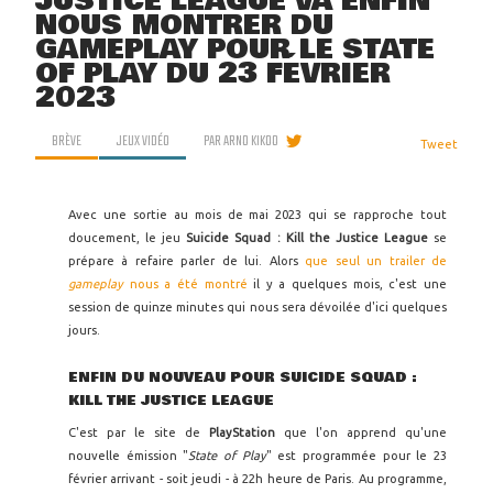
JUSTICE LEAGUE VA ENFIN
NOUS MONTRER DU
GAMEPLAY POUR LE STATE
OF PLAY DU 23 FÉVRIER
2023
BRÈVE
JEUX VIDÉO
PAR
ARNO KIKOO
Tweet
Avec une sortie au mois de mai 2023 qui se rapproche tout
doucement, le jeu
Suicide Squad : Kill the Justice League
se
prépare à refaire parler de lui. Alors
que seul un trailer de
gameplay
nous a été montré
il y a quelques mois, c'est une
session de quinze minutes qui nous sera dévoilée d'ici quelques
jours.
ENFIN DU NOUVEAU POUR SUICIDE SQUAD :
KILL THE JUSTICE LEAGUE
C'est par le site de
PlayStation
que l'on apprend qu'une
nouvelle émission "
State of Play
" est programmée pour le 23
février arrivant - soit jeudi - à 22h heure de Paris. Au programme,