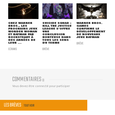
CHEZ WARNER
SUICIDE SQUAD :
WARNER BROS.
BROS., LES
KILL THE JUSTICE
GAMES
PROCHAINS JEUX
LEAGUE S'OFFRE
CONFIRME LE
WONDER WOMAN
UNE
DÉVELOPPEMENT
ET BATMAN PAR
CONCLUSION
DE NOUVEAUX
ROCKSTEADY À
HONTEUSE DANS
JEUX BATMAN
DES ANNÉES DE
TOUS LES SENS
LEUR ...
DU TERME
BRÈVE
ECRANS
BRÈVE
COMMENTAIRES
(
0
)
Vous devez être connecté pour participer
LES BRÈVES
TOUT VOIR