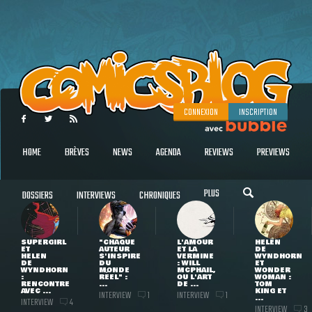
CONNEXION
INSCRIPTION
HOME
BRÈVES
NEWS
AGENDA
REVIEWS
PREVIEWS
PLUS
DOSSIERS
INTERVIEWS
CHRONIQUES
SUPERGIRL
"CHAQUE
L'AMOUR
HELEN
ET
AUTEUR
ET LA
DE
HELEN
S'INSPIRE
VERMINE
WYNDHORN
DE
DU
: WILL
ET
WYNDHORN
MONDE
MCPHAIL,
WONDER
:
RÉEL" :
OU L'ART
WOMAN :
RENCONTRE
...
DE ...
TOM
AVEC ...
KING ET
INTERVIEW
INTERVIEW
1
1
...
INTERVIEW
4
INTERVIEW
3