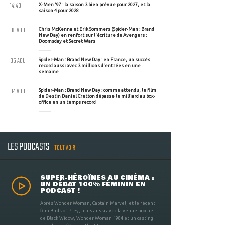
14:40
X-Men '97 : la saison 3 bien prévue pour 2027, et la
saison 4 pour 2028
06 AOU
Chris McKenna et Erik Sommers (Spider-Man : Brand
New Day) en renfort sur l'écriture de Avengers :
Doomsday et Secret Wars
05 AOU
Spider-Man : Brand New Day : en France, un succès
record aussi avec 3 millions d'entrées en une
semaine
04 AOU
Spider-Man : Brand New Day : comme attendu, le film
de Destin Daniel Cretton dépasse le milliard au box-
office en un temps record
LES PODCASTS
TOUT VOIR
SUPER-HÉROÏNES AU CINÉMA :
UN DÉBAT 100% FÉMININ EN
PODCAST !
Après Wonder Woman, Captain Marvel, et le récent
film Birds of Prey, mais aussi avec la venue proche
de Black Widow, Wonder Woman 1984 et un casting