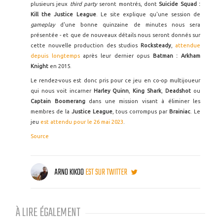
plusieurs jeux
third party
seront montrés, dont
Suicide Squad :
Kill the Justice League
. Le site explique qu'une session de
gameplay
d'une bonne quinzaine de minutes nous sera
présentée - et que de nouveaux détails nous seront donnés sur
cette nouvelle production des studios
Rocksteady
,
attendue
depuis longtemps
après leur dernier opus
Batman : Arkham
Knight
en 2015.
Le rendez-vous est donc pris pour ce jeu en co-op multijoueur
qui nous voit incarner
Harley Quinn
,
King Shark
,
Deadshot
ou
Captain Boomerang
dans une mission visant à éliminer les
membres de la
Justice League
, tous corrompus par
Brainiac
. Le
jeu
est attendu pour le 26 mai 2023
.
Source
ARNO KIKOO
EST SUR TWITTER
À LIRE ÉGALEMENT