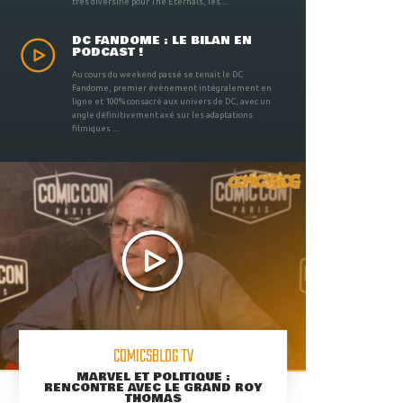
très diversifié pour The Eternals, les ...
DC FANDOME : LE BILAN EN
PODCAST !
Au cours du weekend passé se tenait le DC
Fandome, premier évènement intégralement en
ligne et 100% consacré aux univers de DC, avec un
angle définitivement axé sur les adaptations
filmiques ...
COMICSBLOG TV
MARVEL ET POLITIQUE :
RENCONTRE AVEC LE GRAND ROY
THOMAS