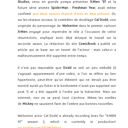
Studios
, venu en grande pompe présenter
X-Men '97
et la
future série animée
Spider-Man : Freshman Year
,
avait même
confirmé
que deux saisons étaient d'ores et déjà prévues
. Or,
sur les réseaux sociaux, le comédien de doublage
Cal Dodd
, voix
originale du personnage de
Wolverine
dans le premier cartoon
X-Men
engagé pour reprendre le rôle à l'occasion de cette
résurrection, explique avoir déjà attaque le travail sur la
seconde saison. La rédaction du site
ComicBook
a publié un
article qui se base sur un tweet de l'acteur - mais celui-ci a
malheureusement été supprimé entre temps.
Il n'est pas impossible que
Dodd
se soit un peu emballé (il
s'agissait apparemment d'une vidéo, si l'on se réfère au lien
hypertexte, peut-être qu'un élément qui ne devait pas être
montré aurait pu fuiter si le bonhomme n'avait pas supprimé son
post ?) et a été rappelé à l'ordre par la hiérarchie. Mais sur
internet, rien ne se perd, tout s'archive. Même les oreilles
de
Mickey
ne sauraient faire de l'ombre aux bonnes nouvelles.
Wolverine actor Cal Dodd is already recording lines for "X-MEN
97" season 2, which is currently in production!
pic.twitter.com/1SVzN2mhqa