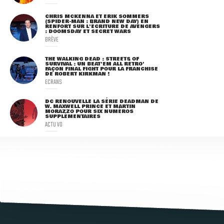
CHRIS MCKENNA ET ERIK SOMMERS
(SPIDER-MAN : BRAND NEW DAY) EN
RENFORT SUR L'ÉCRITURE DE AVENGERS
: DOOMSDAY ET SECRET WARS
BRÈVE
THE WALKING DEAD : STREETS OF
SURVIVAL : UN BEAT'EM ALL RÉTRO'
FAÇON FINAL FIGHT POUR LA FRANCHISE
DE ROBERT KIRKMAN !
ECRANS
DC RENOUVELLE LA SÉRIE DEADMAN DE
W. MAXWELL PRINCE ET MARTIN
MORAZZO POUR SIX NUMÉROS
SUPPLÉMENTAIRES
ACTU VO