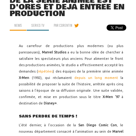
DE LA SÉRIE ANIMÉE EST
D'ORES ET DÉJÀ ENTRÉE EN
PRODUCTION
NEWS
SERIES TV
PAR
CORENTIN
Au carrefour de productions plus modernes (ou plus
paresseuses),
Marvel Studios
a eu la bonne idée de chercher à
satisfaire les spectateurs plus anciens. Pour alimenter le front
des productions animées, le studio a effectivement accepté les
demandes (
répétées
) des équipes de la première série animée
X-Men
(1992), qui réclamaient
depuis un long moment
la
possibilité de proposer la suite de l'histoire, arrêtée après cinq
saisons à l'époque de sa diffusion originale. Une suite validée,
confirmée, et mise en production sous le titre
X-Men '97
à
destination de
Disney+
.
SANS PERDRE DE TEMPS !
L'été dernier, à l'occasion de la
San Diego Comic Con
, le
nouveau département consacré à l'animation au sein de
Marvel