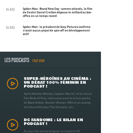
04 AOU
Spider-Man : Brand New Day : comme attendu, le film
de Destin Daniel Cretton dépasse le milliard au box-
office en un temps record
04 AOU
Spider-Man : le président de Sony Pictures confirme
n'avoir aucun projet de spin-off en développement
actif
LES PODCASTS
TOUT VOIR
SUPER-HÉROÏNES AU CINÉMA :
UN DÉBAT 100% FÉMININ EN
PODCAST !
Après Wonder Woman, Captain Marvel, et le récent
film Birds of Prey, mais aussi avec la venue proche
de Black Widow, Wonder Woman 1984 et un casting
très diversifié pour The Eternals, les ...
DC FANDOME : LE BILAN EN
PODCAST !
Au cours du weekend passé se tenait le DC