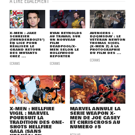
À LIRE ÉGALEMENT
X-MEN : JAKE
RYAN REYNOLDS
AVENGERS :
SCHREIER
AU TRAVAIL SUR
DOOMSDAY : LE
(THUNDERBOLTS*)
UN NOUVEAU
VÉTÉRAN NEWTON
EN LICE POUR
FILM
THOMAS SIGEL
RÉALISER LE
DEADPOOL/X-
(X-MEN 2) À LA
GRAND RETOUR
MEN SELON LE
PHOTOGRAPHIE
DES MUTANTS
HOLLYWOOD
DU FILM DES ...
CHEZ ...
REPORTER
ECRANS
ECRANS
ECRANS
X-MEN : HELLFIRE
MARVEL ANNULE LA
VIGIL : MARVEL
SÉRIE WEAPON X-
POURSUIT LA
MEN DE JOE CASEY
TRADITION DES ONE-
ET CHRISCROSS AU
SHOTS HELLFIRE
NUMÉRO #5
GALA (SANS
ACTU VO