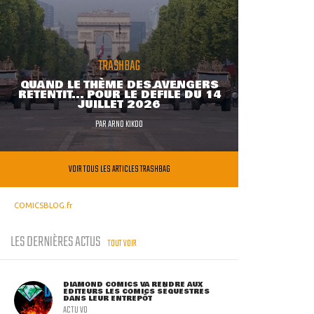
TRASHBAG
QUAND LE THÈME DES AVENGERS
RETENTIT... POUR LE DÉFILÉ DU 14
JUILLET 2026
PAR
ARNO KIKOO
VOIR TOUS LES ARTICLES TRASHBAG
COMICSBLOG.fr
LES DERNIÈRES ACTUS
TOUT VOIR
DIAMOND COMICS VA RENDRE AUX
ÉDITEURS LES COMICS SÉQUESTRÉS
DANS LEUR ENTREPÔT
ACTU VO