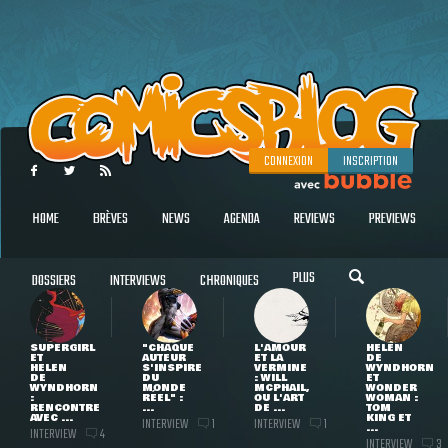
CONNEXION
INSCRIPTION
HOME
BRÈVES
NEWS
AGENDA
REVIEWS
PREVIEWS
PLUS
DOSSIERS
INTERVIEWS
CHRONIQUES
SUPERGIRL
"CHAQUE
L'AMOUR
HELEN
ET
AUTEUR
ET LA
DE
HELEN
S'INSPIRE
VERMINE
WYNDHORN
DE
DU
: WILL
ET
WYNDHORN
MONDE
MCPHAIL,
WONDER
:
RÉEL" :
OU L'ART
WOMAN :
RENCONTRE
...
DE ...
TOM
AVEC ...
KING ET
INTERVIEW
INTERVIEW
1
1
...
INTERVIEW
4
INTERVIEW
3