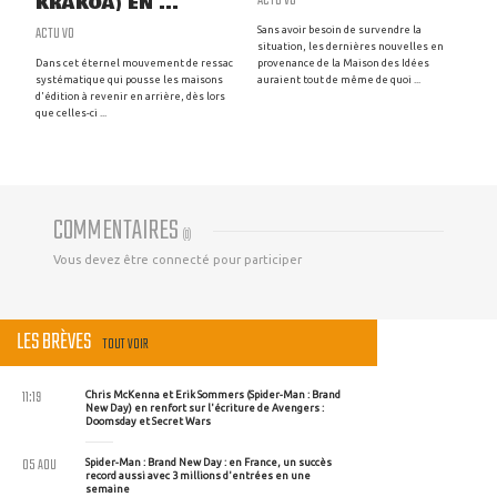
KRAKOA) EN ...
ACTU VO
Sans avoir besoin de survendre la
situation, les dernières nouvelles en
Dans cet éternel mouvement de ressac
provenance de la Maison des Idées
systématique qui pousse les maisons
auraient tout de même de quoi ...
d'édition à revenir en arrière, dès lors
que celles-ci ...
COMMENTAIRES
(
0
)
Vous devez être connecté pour participer
LES BRÈVES
TOUT VOIR
11:19
Chris McKenna et Erik Sommers (Spider-Man : Brand
New Day) en renfort sur l'écriture de Avengers :
Doomsday et Secret Wars
05 AOU
Spider-Man : Brand New Day : en France, un succès
record aussi avec 3 millions d'entrées en une
semaine