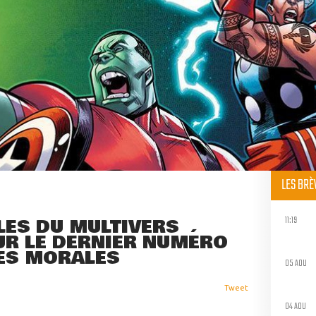
LES BR
11:19
LES DU MULTIVERS
UR LE DERNIER NUMÉRO
ILES MORALES
05 AOU
Tweet
04 AOU