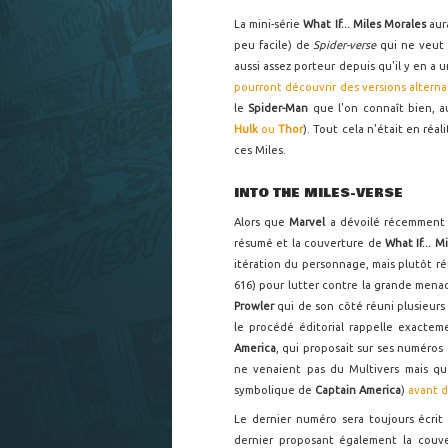
La mini-série
What If... Miles Morales
aur
peu facile) de
Spider-verse
qui ne veut 
aussi assez porteur depuis qu'il y en a 
pourront découvrir des versions altern
le
Spider-Man
que l'on connaît bien, a
Hulk
ou
Thor
). Tout cela n'était en ré
ces Miles.
INTO THE MILES-VERSE
Alors que
Marvel
a dévoilé récemment s
résumé et la couverture de
What If... 
itération du personnage, mais plutôt ré
616) pour lutter contre la grande menac
Prowler
qui de son côté réuni plusieurs
le procédé éditorial rappelle exactem
America
, qui proposait sur ses numéros 
ne venaient pas du Multivers mais qu'i
symbolique de
Captain America
)
avant d
Le dernier numéro sera toujours écrit
dernier proposant également la couve