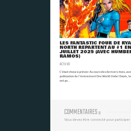
LES FANTASTIC FOUR DE RY
NORTH REPARTENT AU #1 E
JUILLET 2025 (AVEC HUMBE
RAMOS)
ACTU VO
C'était chose à prévoir. Au cours des derniers mois, ave
publication de l'évènement One World Under Doom, le
ont pu ...
COMMENTAIRES
(
0
)
Vous devez être connecté pour participer