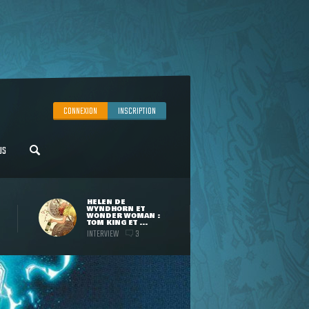
CONNEXION
INSCRIPTION
US
HELEN DE
WYNDHORN ET
WONDER WOMAN :
TOM KING ET ...
INTERVIEW
3