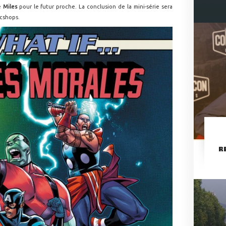
de
Miles
pour le futur proche. La conclusion de la mini-série sera
icshops.
R