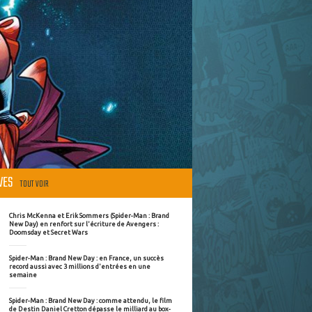
ÈVES
TOUT VOIR
Chris McKenna et Erik Sommers (Spider-Man : Brand
New Day) en renfort sur l'écriture de Avengers :
Doomsday et Secret Wars
Spider-Man : Brand New Day : en France, un succès
record aussi avec 3 millions d'entrées en une
semaine
Spider-Man : Brand New Day : comme attendu, le film
de Destin Daniel Cretton dépasse le milliard au box-