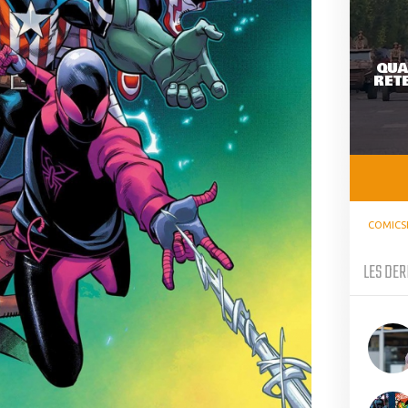
QUA
RETE
COMICS
LES DER