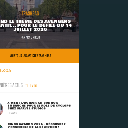
TRASHBAG
ND LE THÈME DES AVENGERS
NTIT... POUR LE DÉFILÉ DU 14
JUILLET 2026
PAR
ARNO KIKOO
VOIR TOUS LES ARTICLES TRASHBAG
BLOG.fr
NIÈRES ACTUS
TOUT VOIR
X-MEN : L'ACTEUR KIT CONNOR
EMBAUCHÉ POUR LE RÔLE DE CYCLOPS
CHEZ MARVEL STUDIOS
ECRANS
RINGO AWARDS 2026 : DÉCOUVREZ
L'ENSEMBLE DE LA SÉLECTION !