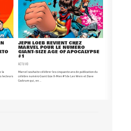
AN
JEPH LOEB REVIENT CHEZ
N
MARVEL POUR LE NUMÉRO
RTO
GIANT-SIZE AGE OF APOCALYPSE
#1
ACTU VO
c la
Marvel souhaite célébrer les cinquante ans de publication du
s lecteurs
célèbre numéro Giant-Size X-Men #1 de Len Wein et Dave
Cockrum qui, en ...