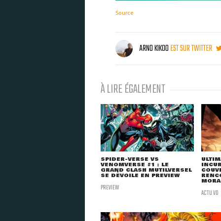
Source
ARNO KIKOO
EST SUR TWITTER
À LIRE ÉGALEMENT
SPIDER-VERSE VS
ULTIM
VENOMVERSE #1 : LE
INCUR
GRAND CLASH MUTILVERSEL
COUV
SE DÉVOILE EN PREVIEW
RENC
MORAL
PREVIEW
ACTU VO