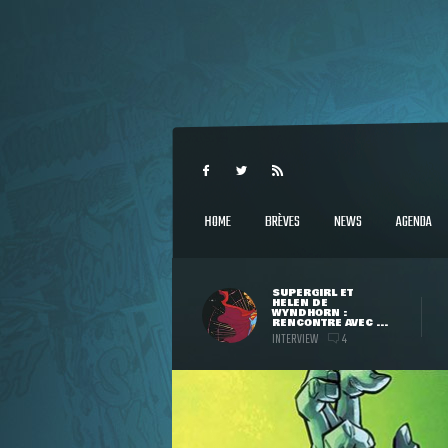
HOME
BRÈVES
NEWS
AGENDA
SUPERGIRL ET
HELEN DE
WYNDHORN :
RENCONTRE AVEC ...
INTERVIEW
4