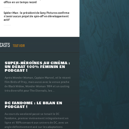
office en un temps record
Spider-Man : le président de Sony Pictures confirme
n'avoir aucun projet de spin-off en développement
actif
DCASTS
TOUT VOIR
SUPER-HÉROÏNES AU CINÉMA :
UN DÉBAT 100% FÉMININ EN
PODCAST !
Après Wonder Woman, Captain Marvel, et le récent
film Birds of Prey, mais aussi avec la venue proche
de Black Widow, Wonder Woman 1984 et un casting
très diversifié pour The Eternals, les ...
DC FANDOME : LE BILAN EN
PODCAST !
Au cours du weekend passé se tenait le DC
Fandome, premier évènement intégralement en
ligne et 100% consacré aux univers de DC, avec un
angle définitivement axé sur les adaptations