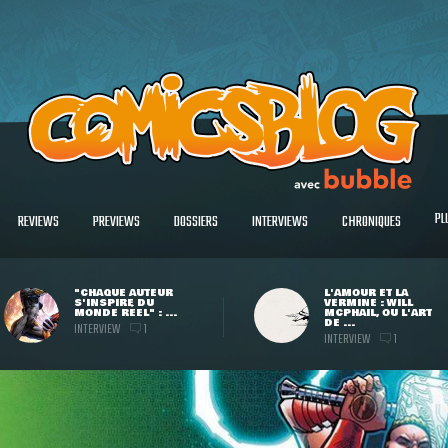
PL
REVIEWS
PREVIEWS
DOSSIERS
INTERVIEWS
CHRONIQUES
"CHAQUE AUTEUR
L'AMOUR ET LA
S'INSPIRE DU
VERMINE : WILL
MONDE RÉEL" : ...
MCPHAIL, OU L'ART
DE ...
INTERVIEW
1
INTERVIEW
1