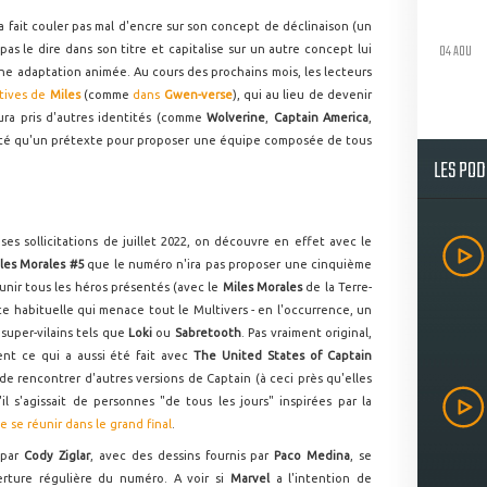
a fait couler pas mal d'encre sur son concept de déclinaison (un
04 AOU
pas le dire dans son titre et capitalise sur un autre concept lui
une adaptation animée. Au cours des prochains mois, les lecteurs
atives de
Miles
(comme
dans
Gwen-verse
), qui au lieu de devenir
ura pris d'autres identités (comme
Wolverine
,
Captain America
,
alité qu'un prétexte pour proposer une équipe composée de tous
LES PO
es sollicitations de juillet 2022, on découvre en effet avec le
Miles Morales #5
que le numéro n'ira pas proposer une cinquième
unir tous les héros présentés (avec le
Miles Morales
de la Terre-
e habituelle qui menace tout le Multivers - en l'occurrence, un
 super-vilains tels que
Loki
ou
Sabretooth
. Pas vraiment original,
ent ce qui a aussi été fait avec
The United States of Captain
de rencontrer d'autres versions de Captain (à ceci près qu'elles
l s'agissait de personnes "de tous les jours" inspirées par la
e se réunir dans le grand final
.
 par
Cody Ziglar
, avec des dessins fournis par
Paco Medina
, se
rture régulière du numéro. A voir si
Marvel
a l'intention de