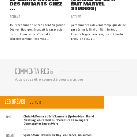
DES MUTANTS CHEZ
FAIT MARVEL
...
STUDIOS)
ECRANS
ACTU VO
Tout récemment, le président du groupe
Ça commence à devenir compliqué de ne
Disney, Bob Iger, évoquait le cas précis
pas gâcher la fin d'un film. Surtout
du film Thunderbolts* de Jake
lorsque le groupe à l'origine même du
Schreier comme l'exemple ...
produit n'a plus ...
COMMENTAIRES
(
0
)
Vous devez être connecté pour participer
LES BRÈVES
TOUT VOIR
11:19
Chris McKenna et Erik Sommers (Spider-Man : Brand
New Day) en renfort sur l'écriture de Avengers :
Doomsday et Secret Wars
05 AOU
Spider-Man : Brand New Day : en France, un succès