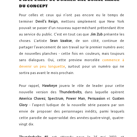
DU CONCEPT
Pour celles et ceux qui n'ont pas encore eu le temps de
terminer
Devil's Reign
, mettons simplement que New York
pouvait se passer d'un nouveau super-méchant prétendant être
au service du public. C'est en tout cas que
Jim Zub
présente les
choses. L'artiste
Sean Izaakse
, de son côté, continue de
partager l'avancement de son travail sur le premier numéro avec
de nouvelles planches - cette fois en couleurs, mais toujours
sans dialogues. Oui, cette preview morcelée
commence à
devenir un peu longuette
, surtout pour un numéro qui ne
sortira pas avant le mois prochain.
Pour rappel,
Hawkeye
jouera le rôle de leader pour cette
nouvelle version des
Thunderbolts
, dans laquelle opèrent
America Chavez
,
Spectrum
,
Power Man
,
Persuasion
et
Gusten
Glory
- l'aspect ludique de la nouvelle série passera par son
envie de proposer des personnages inédits, parmi lesquels
cette parodie de super-soldat des années quatre-vingt, quatre-
vingt dix.