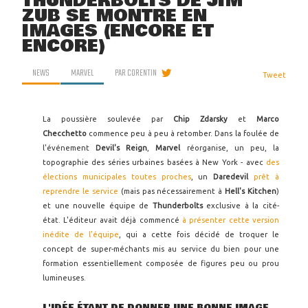
THUNDERBOLTS DE JIM
ZUB SE MONTRE EN
IMAGES (ENCORE ET
ENCORE)
NEWS
MARVEL
PAR
CORENTIN
Tweet
La poussière soulevée par
Chip Zdarsky
et
Marco
Checchetto
commence peu à peu à retomber. Dans la foulée de
l'événement
Devil's Reign
,
Marvel
réorganise, un peu, la
topographie des séries urbaines basées à New York - avec
des
élections municipales toutes proches
, un
Daredevil
prêt à
reprendre le service
(mais pas nécessairement à
Hell's Kitchen
)
et une nouvelle équipe de
Thunderbolts
exclusive à la cité-
état. L'éditeur avait déjà commencé
à présenter cette version
inédite de l'équipe
, qui a cette fois décidé de troquer le
concept de super-méchants mis au service du bien pour une
formation essentiellement composée de figures peu ou prou
lumineuses.
L'IDÉE ÉTANT DE DONNER UNE BONNE IMAGE