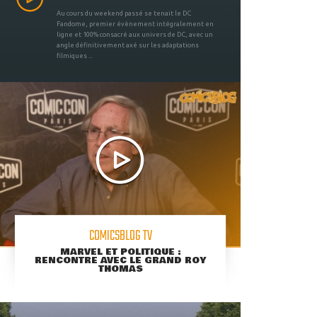
Au cours du weekend passé se tenait le DC
Fandome, premier évènement intégralement en
ligne et 100% consacré aux univers de DC, avec un
angle définitivement axé sur les adaptations
filmiques ...
COMICSBLOG TV
MARVEL ET POLITIQUE :
RENCONTRE AVEC LE GRAND ROY
THOMAS