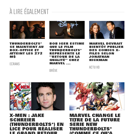
À LIRE ÉGALEMENT
THUNDERBOLTS*
BOB IGER ESTIME
MARVEL DEVRAIT
SE MAINTIENT AU
QUE LE FILM
BIENTÔT PUBLIER
BOX-OFFICE ET
THUNDERBOLTS*
DES COMICS X-
ATTEINT LES 272
REPRÉSENTE LE
FILES SELON
M$
''RETOUR DE LA
JONATHAN
QUALITÉ'' CHEZ
HICKMAN
ECRANS
MARVEL ...
ACTU VO
BRÈVE
X-MEN : JAKE
MARVEL CHANGE LE
SCHREIER
TITRE DE LA FUTURE
(THUNDERBOLTS*) EN
SÉRIE NEW
LICE POUR RÉALISER
THUNDERBOLTS*
LE GRAND RETOUR
(COMME CE QU'A