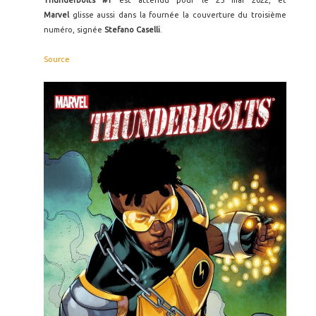
Thunderbolts #1
est attendu pour le 25 mai 2022, et
Marvel
glisse aussi dans la fournée la couverture du troisième
numéro, signée
Stefano Caselli
.
Source