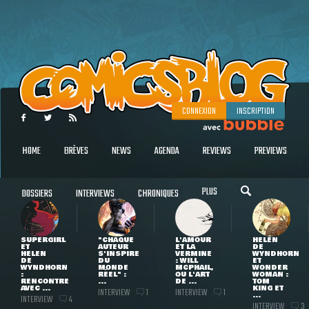
CONNEXION
INSCRIPTION
HOME
BRÈVES
NEWS
AGENDA
REVIEWS
PREVIEWS
PLUS
DOSSIERS
INTERVIEWS
CHRONIQUES
SUPERGIRL
"CHAQUE
L'AMOUR
HELEN
ET
AUTEUR
ET LA
DE
HELEN
S'INSPIRE
VERMINE
WYNDHORN
DE
DU
: WILL
ET
WYNDHORN
MONDE
MCPHAIL,
WONDER
:
RÉEL" :
OU L'ART
WOMAN :
RENCONTRE
...
DE ...
TOM
AVEC ...
KING ET
INTERVIEW
INTERVIEW
1
1
...
INTERVIEW
4
INTERVIEW
3