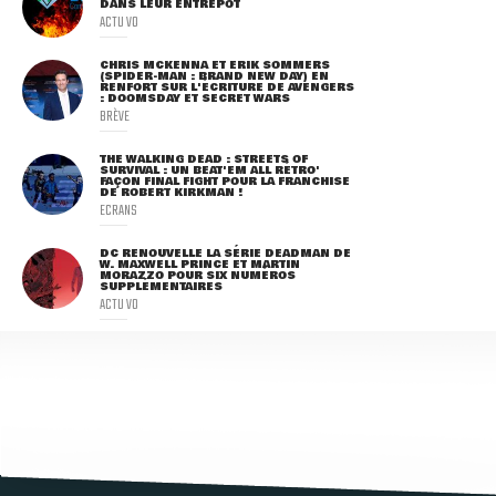
DANS LEUR ENTREPÔT
ACTU VO
CHRIS MCKENNA ET ERIK SOMMERS
(SPIDER-MAN : BRAND NEW DAY) EN
RENFORT SUR L'ÉCRITURE DE AVENGERS
: DOOMSDAY ET SECRET WARS
BRÈVE
THE WALKING DEAD : STREETS OF
SURVIVAL : UN BEAT'EM ALL RÉTRO'
FAÇON FINAL FIGHT POUR LA FRANCHISE
DE ROBERT KIRKMAN !
ECRANS
DC RENOUVELLE LA SÉRIE DEADMAN DE
W. MAXWELL PRINCE ET MARTIN
MORAZZO POUR SIX NUMÉROS
SUPPLÉMENTAIRES
ACTU VO