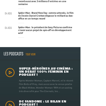
record aussi avec 3 millions d'entrées en une
semaine
04 AOU
Spider-Man : Brand New Day : comme attendu, le film
de Destin Daniel Cretton dépasse le milliard au box-
office en un temps record
04 AOU
Spider-Man : le président de Sony Pictures confirme
n'avoir aucun projet de spin-off en développement
actif
LES PODCASTS
TOUT VOIR
SUPER-HÉROÏNES AU CINÉMA :
UN DÉBAT 100% FÉMININ EN
PODCAST !
Après Wonder Woman, Captain Marvel, et le récent
film Birds of Prey, mais aussi avec la venue proche
de Black Widow, Wonder Woman 1984 et un casting
très diversifié pour The Eternals, les ...
DC FANDOME : LE BILAN EN
PODCAST !