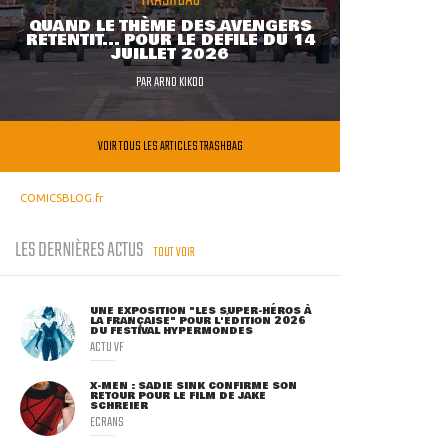
QUAND LE THÈME DES AVENGERS
RETENTIT... POUR LE DÉFILÉ DU 14
JUILLET 2026
PAR
ARNO KIKOO
VOIR TOUS LES ARTICLES TRASHBAG
COMICSBLOG.fr
LES DERNIÈRES ACTUS
TOUT VOIR
UNE EXPOSITION "LES SUPER-HÉROS À
LA FRANÇAISE" POUR L'ÉDITION 2026
DU FESTIVAL HYPERMONDES
ACTU VF
X-MEN : SADIE SINK CONFIRME SON
RETOUR POUR LE FILM DE JAKE
SCHREIER
ECRANS