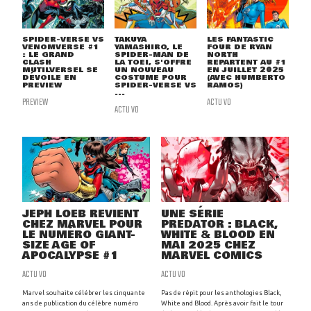
SPIDER-VERSE VS
TAKUYA
LES FANTASTIC
VENOMVERSE #1
YAMASHIRO, LE
FOUR DE RYAN
: LE GRAND
SPIDER-MAN DE
NORTH
CLASH
LA TOEI, S'OFFRE
REPARTENT AU #1
MUTILVERSEL SE
UN NOUVEAU
EN JUILLET 2025
DÉVOILE EN
COSTUME POUR
(AVEC HUMBERTO
PREVIEW
SPIDER-VERSE VS
RAMOS)
...
PREVIEW
ACTU VO
ACTU VO
JEPH LOEB REVIENT
UNE SÉRIE
CHEZ MARVEL POUR
PREDATOR : BLACK,
LE NUMÉRO GIANT-
WHITE & BLOOD EN
SIZE AGE OF
MAI 2025 CHEZ
APOCALYPSE #1
MARVEL COMICS
ACTU VO
ACTU VO
Marvel souhaite célébrer les cinquante
Pas de répit pour les anthologies Black,
ans de publication du célèbre numéro
White and Blood. Après avoir fait le tour