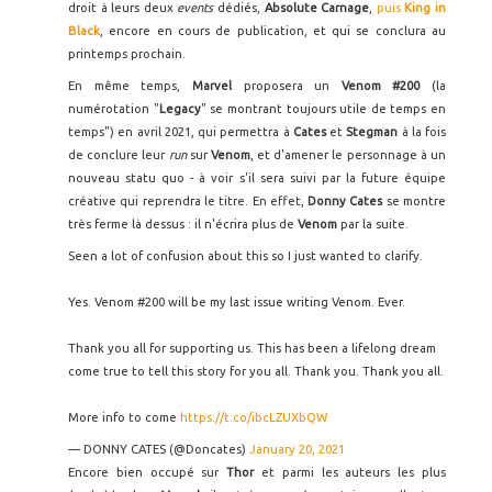
droit à leurs deux
events
dédiés,
Absolute Carnage
,
puis
King in
Black
, encore en cours de publication, et qui se conclura au
printemps prochain.
En même temps,
Marvel
proposera un
Venom #200
(la
numérotation "
Legacy
" se montrant toujours utile de temps en
temps") en avril 2021, qui permettra à
Cates
et
Stegman
à la fois
de conclure leur
run
sur
Venom
, et d'amener le personnage à un
nouveau statu quo - à voir s'il sera suivi par la future équipe
créative qui reprendra le titre. En effet,
Donny Cates
se montre
très ferme là dessus : il n'écrira plus de
Venom
par la suite.
Seen a lot of confusion about this so I just wanted to clarify.
Yes. Venom #200 will be my last issue writing Venom. Ever.
Thank you all for supporting us. This has been a lifelong dream
come true to tell this story for you all. Thank you. Thank you all.
More info to come
https://t.co/ibcLZUXbQW
— DONNY CATES (@Doncates)
January 20, 2021
Encore bien occupé sur
Thor
et parmi les auteurs les plus