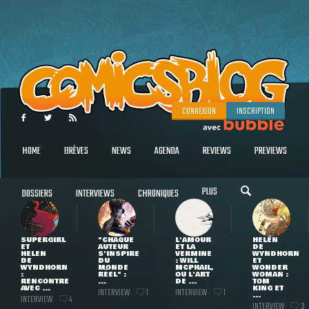
CONNEXION
INSCRIPTION
HOME
BRÈVES
NEWS
AGENDA
REVIEWS
PREVIEWS
PLUS
DOSSIERS
INTERVIEWS
CHRONIQUES
SUPERGIRL
"CHAQUE
L'AMOUR
HELEN
ET
AUTEUR
ET LA
DE
HELEN
S'INSPIRE
VERMINE
WYNDHORN
DE
DU
: WILL
ET
WYNDHORN
MONDE
MCPHAIL,
WONDER
:
RÉEL" :
OU L'ART
WOMAN :
RENCONTRE
...
DE ...
TOM
AVEC ...
KING ET
INTERVIEW
INTERVIEW
1
1
...
INTERVIEW
4
INTERVIEW
3