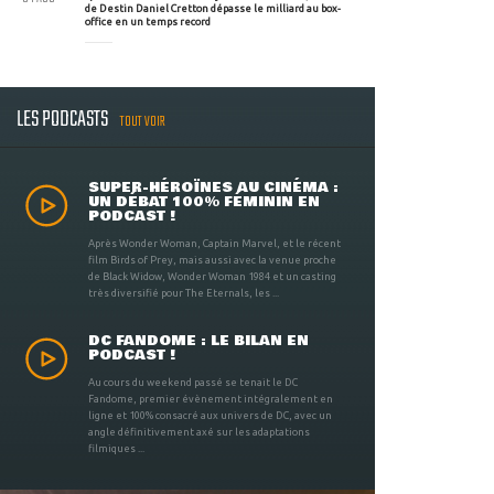
de Destin Daniel Cretton dépasse le milliard au box-
office en un temps record
LES PODCASTS
TOUT VOIR
SUPER-HÉROÏNES AU CINÉMA :
UN DÉBAT 100% FÉMININ EN
PODCAST !
Après Wonder Woman, Captain Marvel, et le récent
film Birds of Prey, mais aussi avec la venue proche
de Black Widow, Wonder Woman 1984 et un casting
très diversifié pour The Eternals, les ...
DC FANDOME : LE BILAN EN
PODCAST !
Au cours du weekend passé se tenait le DC
Fandome, premier évènement intégralement en
ligne et 100% consacré aux univers de DC, avec un
angle définitivement axé sur les adaptations
filmiques ...