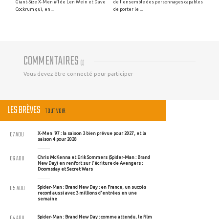
Giant-Size X-Men #1 de Len Wein et Dave
de l'ensemble des personnages capables
Cockrum qui, en ...
de porter le ...
COMMENTAIRES
(
0
)
Vous devez être connecté pour participer
LES BRÈVES
TOUT VOIR
07 AOU
X-Men '97 : la saison 3 bien prévue pour 2027, et la
saison 4 pour 2028
06 AOU
Chris McKenna et Erik Sommers (Spider-Man : Brand
New Day) en renfort sur l'écriture de Avengers :
Doomsday et Secret Wars
05 AOU
Spider-Man : Brand New Day : en France, un succès
record aussi avec 3 millions d'entrées en une
semaine
04 AOU
Spider-Man : Brand New Day : comme attendu, le film