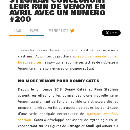
STEGMAN CONCLURONT
LEUR RUN DE VENOM EN
AVRIL AVEC UN NUMÉRO
#200
NEWS
MARVEL
PAR
ARNO KIKOO
Toutes les bonnes choses ont une fin, c'est parfois triste mais
c'est ainsi. Au printemps prochain,
après trois années de bon et
loyaux services
, la
team
qui a redonné ses lettres de noblesse à
Venom
terminera son
run
avec un numéro spécial.
NO MORE VENOM POUR DONNY CATES
Depuis le printemps 2018,
Donny Cates
et
Ryan Stegman
avaient en effet pris les commandes d'une nouvelle série
Venom
, transformant de fond en comble sa mythologie dès les
premiers numéros. Au fur et à mesure de ses écrits, constituée
d'une série principale entrecoupée de
quelques
one-shots
spéciaux
,
Cates
a développé cet aspect de mythologie en se
concentrant sur les figures de
Carnage
et
Knull
, qui auront eu