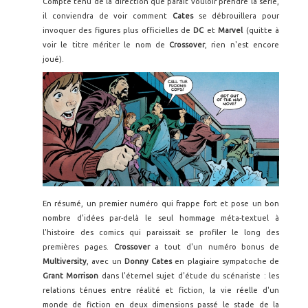
Compte tenu de la direction que paraît vouloir prendre la série,
il conviendra de voir comment
Cates
se débrouillera pour
invoquer des figures plus officielles de
DC
et
Marvel
(quitte à
voir le titre mériter le nom de
Crossover
, rien n'est encore
joué).
En résumé, un premier numéro qui frappe fort et pose un bon
nombre d'idées par-delà le seul hommage méta-textuel à
l'histoire des comics qui paraissait se profiler le long des
premières pages.
Crossover
a tout d'un numéro bonus de
Multiversity
, avec un
Donny Cates
en plagiaire sympatoche de
Grant Morrison
dans l'éternel sujet d'étude du scénariste : les
relations ténues entre réalité et fiction, la vie réelle d'un
monde de fiction en deux dimensions passé le stade de la