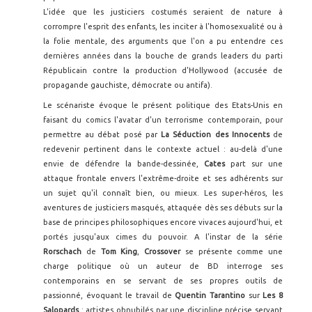
L'idée que les justiciers costumés seraient de nature à
corrompre l'esprit des enfants, les inciter à l'homosexualité ou à
la folie mentale, des arguments que l'on a pu entendre ces
dernières années dans la bouche de grands leaders du parti
Républicain contre la production d'Hollywood (accusée de
propagande gauchiste, démocrate ou antifa).
Le scénariste évoque le présent politique des Etats-Unis en
faisant du comics l'avatar d'un terrorisme contemporain, pour
permettre au débat posé par
La Séduction des Innocents
de
redevenir pertinent dans le contexte actuel : au-delà d'une
envie de défendre la bande-dessinée,
Cates
part sur une
attaque frontale envers l'extrême-droite et ses adhérents sur
un sujet qu'il connaît bien, ou mieux. Les super-héros, les
aventures de justiciers masqués, attaquée dès ses débuts sur la
base de principes philosophiques encore vivaces aujourd'hui, et
portés jusqu'aux cimes du pouvoir. A l'instar de la série
Rorschach
de
Tom King
,
Crossover
se présente comme une
charge politique où un auteur de BD interroge ses
contemporains en se servant de ses propres outils de
passionné, évoquant le travail de
Quentin Tarantino
sur
Les 8
Salopards
: artistes obnubilés par une discipline précise servant