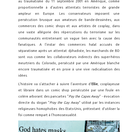
au traumatisme du 11 septembre 2001 en Amérique, comme
proportionnelle à d'autres attentats terroristes de grande
ampleur en Europe. Les conservateurs imposent une
persécution brusque aux amateurs de bande-dessinées, aux
commerces des comic shops et aux artistes de cosplay, dans
une vaste allégorie des répercutions du terrorisme sur les
communautés entretenant un vague lien avec la cause des
fanatiques. A l'instar des commerces halal accusés de
séparatisme après un attentat djihadiste, les marchands de BD
sont vus comme les collaborateurs indirects des super-héros
meurtriers du Colorado, persécuté par une Amérique blanche
encore traumatisée et en proie à une vive radicalisation des
idées.
L'histoire va s'attacher à suivre l'aventure d'
Ellie
, cosplayeuse
et libraire dans un comic shop persécutée par une foule en
colère arborant des pancartes "
Pay the Capes Away
" - évocation
directe du slogan "
Pray the Gay Away
" utilisé par les instances
religieuses homophobes des Etats-Unis, prétextant d'utiliser la
foi comme rempart à l'homosexualité.