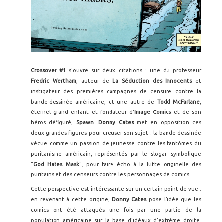
Crossover #1
s'ouvre sur deux citations : une du professeur
Fredric Wertham
, auteur de
La Séduction des Innocents
et
instigateur des premières campagnes de censure contre la
bande-dessinée américaine, et une autre de
Todd McFarlane
,
éternel grand enfant et fondateur d'
Image Comics
et de son
héros défiguré,
Spawn
.
Donny Cates
met en opposition ces
deux grandes figures pour creuser son sujet : la bande-dessinée
vécue comme un passion de jeunesse contre les fantômes du
puritanisme américain, représentés par le slogan symbolique
"
God Hates Mask
", pour faire écho à la lutte originelle des
puritains et des censeurs contre les personnages de comics.
Cette perspective est intéressante sur un certain point de vue :
en revenant à cette origine,
Donny Cates
pose l'idée que les
comics ont été attaqués une fois par une partie de la
population américaine sur la base d'idéaux d'extrême droite.