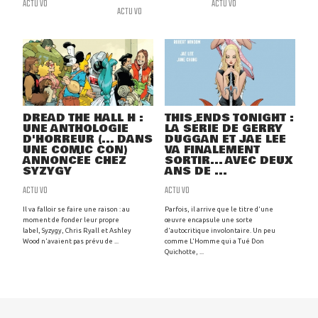
ACTU VO
ACTU VO
ACTU VO
DREAD THE HALL H :
THIS ENDS TONIGHT :
UNE ANTHOLOGIE
LA SÉRIE DE GERRY
D'HORREUR (... DANS
DUGGAN ET JAE LEE
UNE COMIC CON)
VA FINALEMENT
ANNONCÉE CHEZ
SORTIR... AVEC DEUX
SYZYGY
ANS DE ...
ACTU VO
ACTU VO
Il va falloir se faire une raison : au
Parfois, il arrive que le titre d'une
moment de fonder leur propre
œuvre encapsule une sorte
label, Syzygy, Chris Ryall et Ashley
d'autocritique involontaire. Un peu
Wood n'avaient pas prévu de ...
comme L'Homme qui a Tué Don
Quichotte, ...