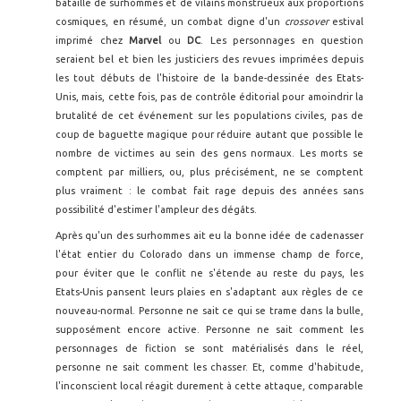
bataille de surhommes et de vilains monstrueux aux proportions
cosmiques, en résumé, un combat digne d'un
crossover
estival
imprimé chez
Marvel
ou
DC
. Les personnages en question
seraient bel et bien les justiciers des revues imprimées depuis
les tout débuts de l'histoire de la bande-dessinée des Etats-
Unis, mais, cette fois, pas de contrôle éditorial pour amoindrir la
brutalité de cet événement sur les populations civiles, pas de
coup de baguette magique pour réduire autant que possible le
nombre de victimes au sein des gens normaux. Les morts se
comptent par milliers, ou, plus précisément, ne se comptent
plus vraiment : le combat fait rage depuis des années sans
possibilité d'estimer l'ampleur des dégâts.
Après qu'un des surhommes ait eu la bonne idée de cadenasser
l'état entier du Colorado dans un immense champ de force,
pour éviter que le conflit ne s'étende au reste du pays, les
Etats-Unis pansent leurs plaies en s'adaptant aux règles de ce
nouveau-normal. Personne ne sait ce qui se trame dans la bulle,
supposément encore active. Personne ne sait comment les
personnages de fiction se sont matérialisés dans le réel,
personne ne sait comment les chasser. Et, comme d'habitude,
l'inconscient local réagit durement à cette attaque, comparable