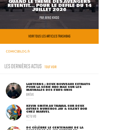
QUAND LE THÈME DES AVENGERS
RETENTIT... POUR LE DÉFILÉ DU 14
JUILLET 2026
PAR
ARNO KIKOO
VOIR TOUS LES ARTICLES TRASHBAG
COMICSBLOG.fr
LES DERNIÈRES ACTUS
TOUT VOIR
LANTERNS : DEUX NOUVEAUX EXTRAITS
POUR LA SÉRIE HBO MAX SUR LES
MATINALES DES ETATS-UNIS
BRÈVE
KEVIN SMITH AU TRAVAIL SUR DEUX
AUTRES NUMÉROS JAY & SILENT BOB
CHEZ MARVEL
ACTU VO
DC CÉLÈBRE LE CENTENAIRE DE LA