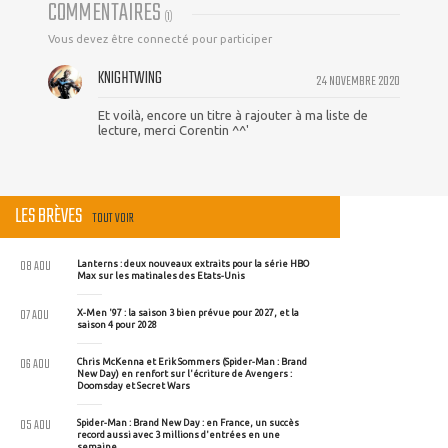
COMMENTAIRES
(
1
)
Vous devez être connecté pour participer
KNIGHTWING
24 NOVEMBRE 2020
Et voilà, encore un titre à rajouter à ma liste de
lecture, merci Corentin ^^'
LES BRÈVES
TOUT VOIR
08 AOU
Lanterns : deux nouveaux extraits pour la série HBO
Max sur les matinales des Etats-Unis
07 AOU
X-Men '97 : la saison 3 bien prévue pour 2027, et la
saison 4 pour 2028
06 AOU
Chris McKenna et Erik Sommers (Spider-Man : Brand
New Day) en renfort sur l'écriture de Avengers :
Doomsday et Secret Wars
05 AOU
Spider-Man : Brand New Day : en France, un succès
record aussi avec 3 millions d'entrées en une
semaine