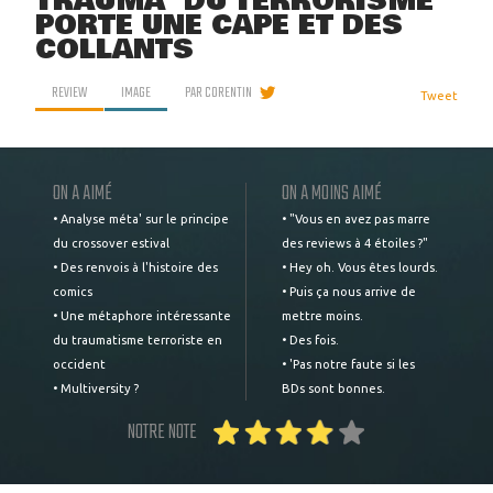
TRAUMA' DU TERRORISME
PORTE UNE CAPE ET DES
COLLANTS
REVIEW
IMAGE
PAR
CORENTIN
Tweet
ON A AIMÉ
ON A MOINS AIMÉ
• Analyse méta' sur le principe
• "Vous en avez pas marre
du crossover estival
des reviews à 4 étoiles ?"
• Des renvois à l'histoire des
• Hey oh. Vous êtes lourds.
comics
• Puis ça nous arrive de
• Une métaphore intéressante
mettre moins.
du traumatisme terroriste en
• Des fois.
occident
• 'Pas notre faute si les
• Multiversity ?
BDs sont bonnes.
NOTRE NOTE