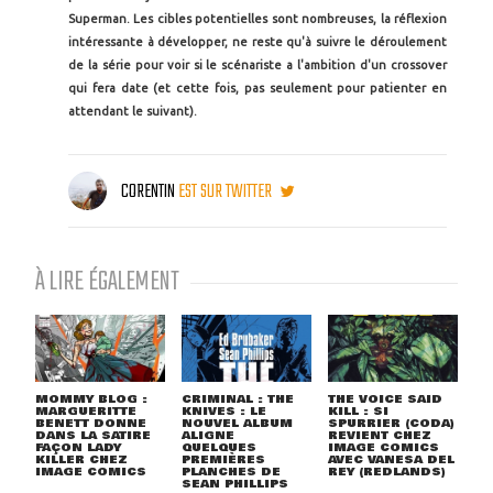
Superman. Les cibles potentielles sont nombreuses, la réflexion
intéressante à développer, ne reste qu'à suivre le déroulement
de la série pour voir si le scénariste a l'ambition d'un crossover
qui fera date (et cette fois, pas seulement pour patienter en
attendant le suivant).
CORENTIN
EST SUR TWITTER
À LIRE ÉGALEMENT
MOMMY BLOG :
CRIMINAL : THE
THE VOICE SAID
MARGUERITTE
KNIVES : LE
KILL : SI
BENETT DONNE
NOUVEL ALBUM
SPURRIER (CODA)
DANS LA SATIRE
ALIGNE
REVIENT CHEZ
FAÇON LADY
QUELQUES
IMAGE COMICS
KILLER CHEZ
PREMIÈRES
AVEC VANESA DEL
IMAGE COMICS
PLANCHES DE
REY (REDLANDS)
SEAN PHILLIPS