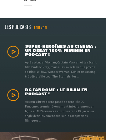
LES PODCASTS
TOUT VOIR
SUPER-HÉROÏNES AU CINÉMA :
UN DÉBAT 100% FÉMININ EN
PODCAST !
Après Wonder Woman, Captain Marvel, et le récent
film Birds of Prey, mais aussi avec la venue proche
de Black Widow, Wonder Woman 1984 et un casting
très diversifié pour The Eternals, les ...
DC FANDOME : LE BILAN EN
PODCAST !
Au cours du weekend passé se tenait le DC
Fandome, premier évènement intégralement en
ligne et 100% consacré aux univers de DC, avec un
angle définitivement axé sur les adaptations
filmiques ...