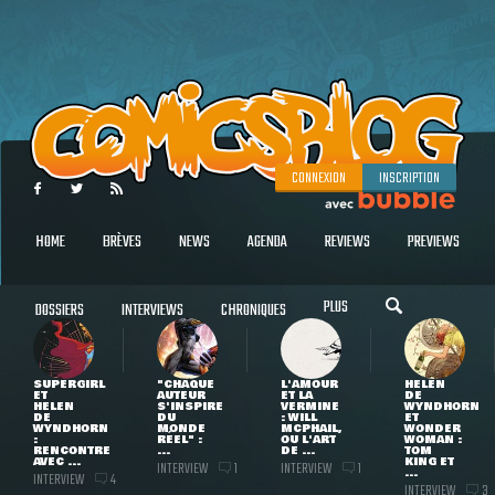
CONNEXION
INSCRIPTION
HOME
BRÈVES
NEWS
AGENDA
REVIEWS
PREVIEWS
PLUS
DOSSIERS
INTERVIEWS
CHRONIQUES
SUPERGIRL
"CHAQUE
L'AMOUR
HELEN
ET
AUTEUR
ET LA
DE
HELEN
S'INSPIRE
VERMINE
WYNDHORN
DE
DU
: WILL
ET
WYNDHORN
MONDE
MCPHAIL,
WONDER
:
RÉEL" :
OU L'ART
WOMAN :
RENCONTRE
...
DE ...
TOM
AVEC ...
KING ET
INTERVIEW
INTERVIEW
1
1
...
INTERVIEW
4
INTERVIEW
3