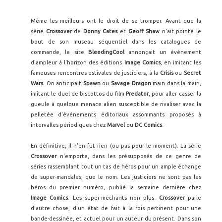
Même les meilleurs ont le droit de se tromper. Avant que la
série
Crossover
de
Donny Cates
et
Geoff Shaw
n'ait pointé le
bout de son museau séquentiel dans les catalogues de
commande, le site
BleedingCool
annonçait un événement
d'ampleur à l'horizon des éditions
Image Comics
, en imitant les
fameuses rencontres estivales de justiciers, à la
Crisis
ou
Secret
Wars
. On anticipait
Spawn
ou
Savage Dragon
main dans la main,
imitant le duel de biscottos du film
Predator
, pour aller casser la
gueule à quelque menace alien susceptible de rivaliser avec la
pelletée d'événements éditoriaux assommants proposés à
intervalles périodiques chez
Marvel
ou
DC Comics
.
En définitive, il n'en fut rien (ou pas pour le moment). La série
Crossover
n'emporte, dans les présupposés de ce genre de
séries rassemblant tout un tas de héros pour un ample échange
de super-mandales, que le nom. Les justiciers ne sont pas les
héros du premier numéro, publié la semaine dernière chez
Image Comics
. Les super-méchants non plus.
Crossover
parle
d'autre chose, d'un état de fait à la fois pertinent pour une
bande-dessinée, et actuel pour un auteur du présent. Dans son