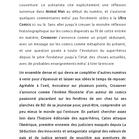
couverture. Le scénariste cite explicitement une réflexion
survenue dans
Animal Man
au début du numéro, et s'autorise
quelques commentaires méta' pas forcément utiles à la
Ultra
Comics
ici ou là. Sans aller jusqu'à creuser la moindre réflexion
historiographique sur les comics dispersés au fil de cette entrée
en matière,
Crossover
s'annonce comme un projet séduisant,
avec un message sur les comics comme métaphore du présent,
et une question posée à toute l'évolution du super-héros
depuis le père fondateur jusqu'à l'état des choses actuelles,
avec de probables enseignements méta' à tirer là-encore.
Un ensemble dense et qui devra se compléter d'autres numéros
à venir pour s'épanouir et laisser aux idées le temps de reposer.
Agréable à l'oeil, évocateur sur plusieurs points, Crossover
s'annonce comme l'énième filouterie d'un auteur de comics
passionné placardant sur les fenêtres de son chez lui ses
planches de BD de sa jeunesse pour, peut-être, comprendre un
peu mieux le monde qui l'entoure. En partant chercher assez
loin dans l'histoire éditoriale des super-héros, Cates attaque
l'Amérique, première ennemie des justiciers masqués depuis La
Séduction des Innocents et antagoniste original des valeurs de
paix et de justice servant de sous-titre aux aventures de