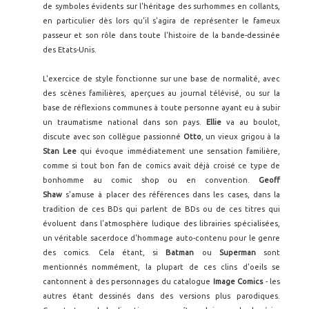
de symboles évidents sur l'héritage des surhommes en collants,
en particulier dès lors qu'il s'agira de représenter le fameux
passeur et son rôle dans toute l'histoire de la bande-dessinée
des Etats-Unis.
L'exercice de style fonctionne sur une base de normalité, avec
des scènes familières, aperçues au journal télévisé, ou sur la
base de réflexions communes à toute personne ayant eu à subir
un traumatisme national dans son pays.
Ellie
va au boulot,
discute avec son collègue passionné
Otto
, un vieux grigou à la
Stan Lee
qui évoque immédiatement une sensation familière,
comme si tout bon fan de comics avait déjà croisé ce type de
bonhomme au comic shop ou en convention.
Geoff
Shaw
s'amuse à placer des références dans les cases, dans la
tradition de ces BDs qui parlent de BDs ou de ces titres qui
évoluent dans l'atmosphère ludique des librairies spécialisées,
un véritable sacerdoce d'hommage auto-contenu pour le genre
des comics. Cela étant, si
Batman
ou
Superman
sont
mentionnés nommément, la plupart de ces clins d'oeils se
cantonnent à des personnages du catalogue
Image Comics
- les
autres étant dessinés dans des versions plus parodiques.