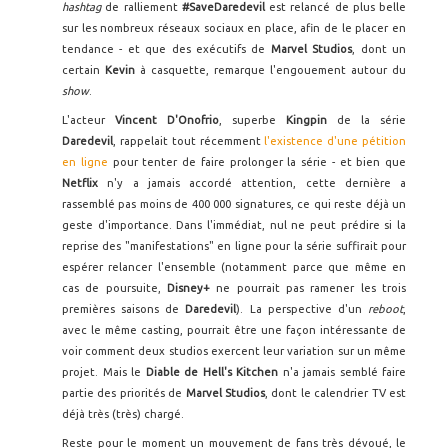
hashtag
de ralliement
#SaveDaredevil
est relancé de plus belle
sur les nombreux réseaux sociaux en place, afin de le placer en
tendance - et que des exécutifs de
Marvel Studios
, dont un
certain
Kevin
à casquette, remarque l'engouement autour du
show
.
L'acteur
Vincent D'Onofrio
, superbe
Kingpin
de la série
Daredevil
, rappelait tout récemment
l'existence d'une pétition
en ligne
pour tenter de faire prolonger la série - et bien que
Netflix
n'y a jamais accordé attention, cette dernière a
rassemblé pas moins de 400 000 signatures, ce qui reste déjà un
geste d'importance. Dans l'immédiat, nul ne peut prédire si la
reprise des "manifestations" en ligne pour la série suffirait pour
espérer relancer l'ensemble (notamment parce que même en
cas de poursuite,
Disney+
ne pourrait pas ramener les trois
premières saisons de
Daredevil
). La perspective d'un
reboot
,
avec le même casting, pourrait être une façon intéressante de
voir comment deux studios exercent leur variation sur un même
projet. Mais le
Diable de Hell's Kitchen
n'a jamais semblé faire
partie des priorités de
Marvel Studios
, dont le calendrier TV est
déjà très (très) chargé.
Reste pour le moment un mouvement de fans très dévoué, le