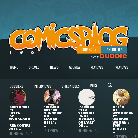
CONNEXION
INSCRIPTION
HOME
BRÈVES
NEWS
AGENDA
REVIEWS
PREVIEWS
PLUS
DOSSIERS
INTERVIEWS
CHRONIQUES
SUPERGIRL
"CHAQUE
L'AMOUR
HELEN
ET
AUTEUR
ET LA
DE
HELEN
S'INSPIRE
VERMINE
WYNDHORN
DE
DU
: WILL
ET
WYNDHORN
MONDE
MCPHAIL,
WONDER
:
RÉEL" :
OU L'ART
WOMAN :
RENCONTRE
...
DE ...
TOM
AVEC ...
KING ET
INTERVIEW
INTERVIEW
1
1
...
INTERVIEW
4
INTERVIEW
3