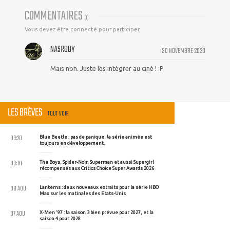
COMMENTAIRES
(
1
)
Vous devez être connecté pour participer
NASROBY
30 NOVEMBRE 2020
Mais non. Juste les intégrer au ciné ! :P
LES BRÈVES
TOUT VOIR
09:20
Blue Beetle : pas de panique, la série animée est
toujours en développement.
09:01
The Boys, Spider-Noir, Superman et aussi Supergirl
récompensés aux Critics Choice Super Awards 2026
08 AOU
Lanterns : deux nouveaux extraits pour la série HBO
Max sur les matinales des Etats-Unis
07 AOU
X-Men '97 : la saison 3 bien prévue pour 2027, et la
saison 4 pour 2028