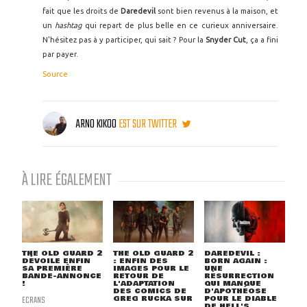
fait que les droits de
Daredevil
sont bien revenus à la maison, et
un
hashtag
qui repart de plus belle en ce curieux anniversaire.
N'hésitez pas à y participer, qui sait ? Pour la
Snyder Cut
, ça a fini
par payer.
Source
ARNO KIKOO
EST SUR TWITTER
À LIRE ÉGALEMENT
THE OLD GUARD 2
THE OLD GUARD 2
DAREDEVIL :
DÉVOILE ENFIN
: ENFIN DES
BORN AGAIN :
SA PREMIÈRE
IMAGES POUR LE
UNE
BANDE-ANNONCE
RETOUR DE
RÉSURRECTION
!
L'ADAPTATION
QUI MANQUE
DES COMICS DE
D'APOTHÉOSE
ECRANS
GREG RUCKA SUR
POUR LE DIABLE
...
DE HELL'S