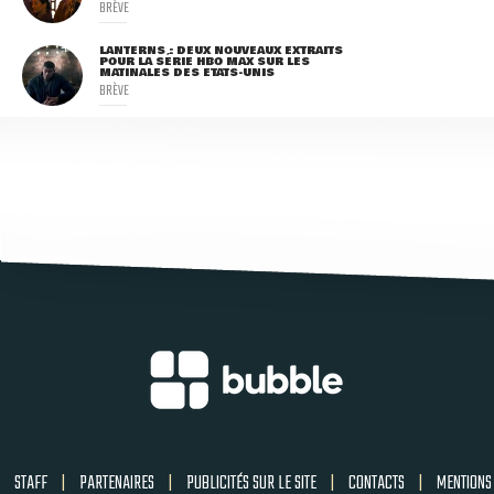
BRÈVE
LANTERNS : DEUX NOUVEAUX EXTRAITS
POUR LA SÉRIE HBO MAX SUR LES
MATINALES DES ETATS-UNIS
BRÈVE
STAFF
|
PARTENAIRES
|
PUBLICITÉS SUR LE SITE
|
CONTACTS
|
MENTIONS