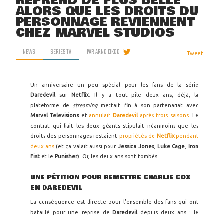
REPREND DE PLUS BELLE
ALORS QUE LES DROITS DU
PERSONNAGE REVIENNENT
CHEZ MARVEL STUDIOS
NEWS
SERIES TV
PAR
ARNO KIKOO
Tweet
Un anniversaire un peu spécial pour les fans de la série
Daredevil
sur
Netflix
. Il y a tout pile deux ans, déjà, la
plateforme de
streaming
mettait fin à son partenariat avec
Marvel Televisions
et
annulait
Daredevil
après trois saisons
. Le
contrat qui liait les deux géants stipulait néanmoins que les
droits des personnages restaient
propriétés de
Netflix
pendant
deux ans
(et ça valait aussi pour
Jessica Jones
,
Luke Cage
,
Iron
Fist
et le
Punisher
). Or, les deux ans sont tombés.
UNE PÉTITION POUR REMETTRE CHARLIE COX
EN DAREDEVIL
La conséquence est directe pour l'ensemble des fans qui ont
bataillé pour une reprise de
Daredevil
depuis deux ans : le