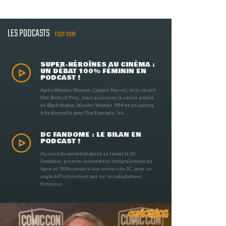
LES PODCASTS
TOUT VOIR
SUPER-HÉROÏNES AU CINÉMA :
UN DÉBAT 100% FÉMININ EN
PODCAST !
Après Wonder Woman, Captain Marvel, et le récent
film Birds of Prey, mais aussi avec la venue proche
de Black Widow, Wonder Woman 1984 et un casting
très diversifié pour The Eternals, les ...
DC FANDOME : LE BILAN EN
PODCAST !
Au cours du weekend passé se tenait le DC
Fandome, premier évènement intégralement en
ligne et 100% consacré aux univers de DC, avec un
angle définitivement axé sur les adaptations
filmiques ...