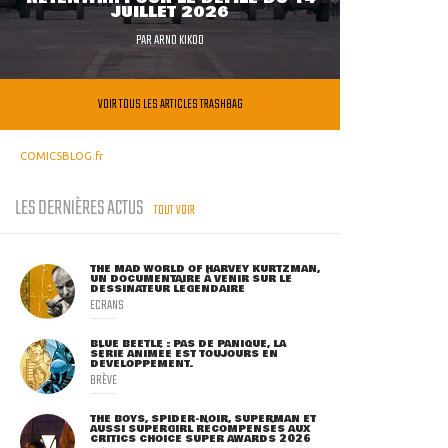
JUILLET 2026
PAR
ARNO KIKOO
VOIR TOUS LES ARTICLES TRASHBAG
COMICSBLOG.fr
LES DERNIÈRES ACTUS
TOUT VOIR
THE MAD WORLD OF HARVEY KURTZMAN,
UN DOCUMENTAIRE À VENIR SUR LE
DESSINATEUR LÉGENDAIRE
ECRANS
BLUE BEETLE : PAS DE PANIQUE, LA
SÉRIE ANIMÉE EST TOUJOURS EN
DÉVELOPPEMENT.
BRÈVE
THE BOYS, SPIDER-NOIR, SUPERMAN ET
AUSSI SUPERGIRL RÉCOMPENSÉS AUX
CRITICS CHOICE SUPER AWARDS 2026