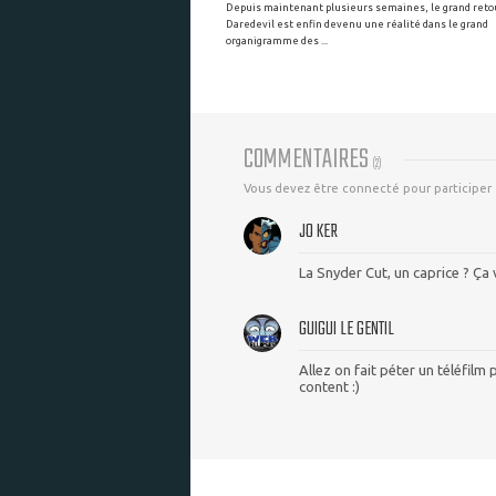
Depuis maintenant plusieurs semaines, le grand reto
Daredevil est enfin devenu une réalité dans le grand
organigramme des ...
COMMENTAIRES
(
2
)
Vous devez être connecté pour participer
JO KER
La Snyder Cut, un caprice ? Ça 
GUIGUI LE GENTIL
Allez on fait péter un téléfilm
content :)