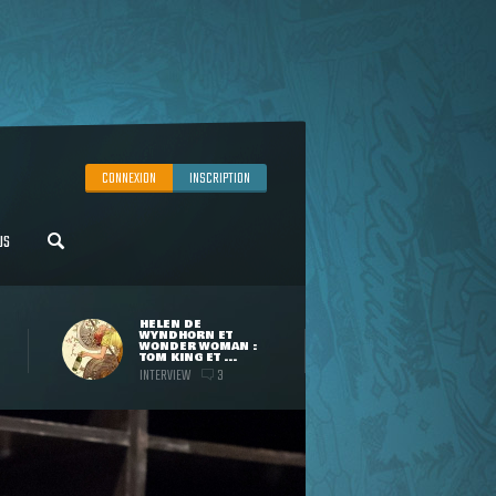
CONNEXION
INSCRIPTION
US
HELEN DE
WYNDHORN ET
WONDER WOMAN :
TOM KING ET ...
INTERVIEW
3