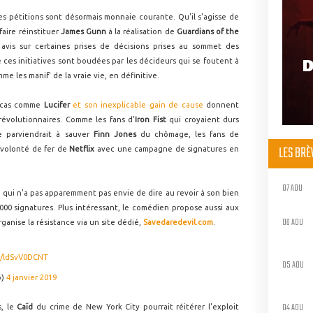
es pétitions sont désormais monnaie courante. Qu'il s'agisse de
faire réinstituer
James Gunn
à la réalisation de
Guardians of the
 avis sur certaines prises de décisions prises au sommet des
D
 ces initiatives sont boudées par les décideurs qui se foutent à
me les manif' de la vraie vie, en définitive.
s cas comme
Lucifer
et son inexplicable gain de cause
donnent
 révolutionnaires. Comme les fans d'
Iron Fist
qui croyaient durs
 parviendrait à sauver
Finn Jones
du chômage, les fans de
LES BR
a volonté de fer de
Netflix
avec une campagne de signatures en
07 AOU
o
qui n'a pas apparemment pas envie de dire au revoir à son bien
 000 signatures. Plus intéressant, le comédien propose aussi aux
06 AOU
organise la résistance via un site dédié,
Savedaredevil.com
.
co/ldSvV0DCNT
05 AOU
o)
4 janvier 2019
04 AOU
s, le
Caïd
du crime de New York City pourrait réitérer l'exploit