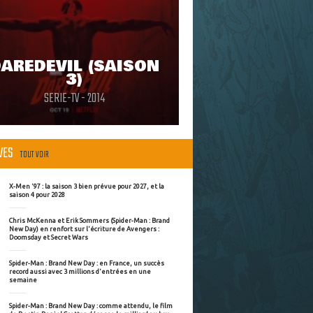
AREDEVIL (SAISON
3)
SERIE-TV - 2014
ÈVES
TOUT VOIR
X-Men '97 : la saison 3 bien prévue pour 2027, et la
saison 4 pour 2028
Chris McKenna et Erik Sommers (Spider-Man : Brand
New Day) en renfort sur l'écriture de Avengers :
Doomsday et Secret Wars
Spider-Man : Brand New Day : en France, un succès
record aussi avec 3 millions d'entrées en une
semaine
Spider-Man : Brand New Day : comme attendu, le film