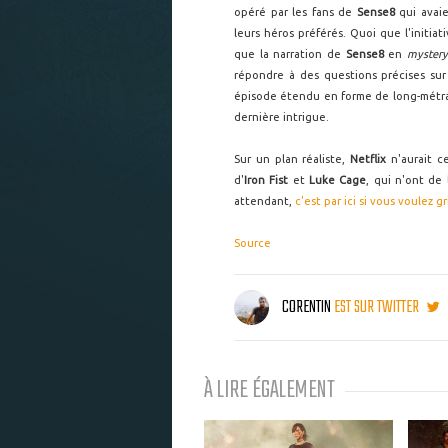
opéré par les fans de
Sense8
qui avaie
leurs héros préférés. Quoi que l'initiat
que la narration de
Sense8
en
myster
répondre à des questions précises sur 
épisode étendu en forme de long-métra
dernière intrigue.
Sur un plan réaliste,
Netflix
n'aurait ce
d'
Iron Fist
et
Luke Cage
, qui n'ont de
attendant,
c'est par ici si vous voulez gr
Source
CORENTIN
EST SUR TWITTER
À LIRE ÉGALEMENT