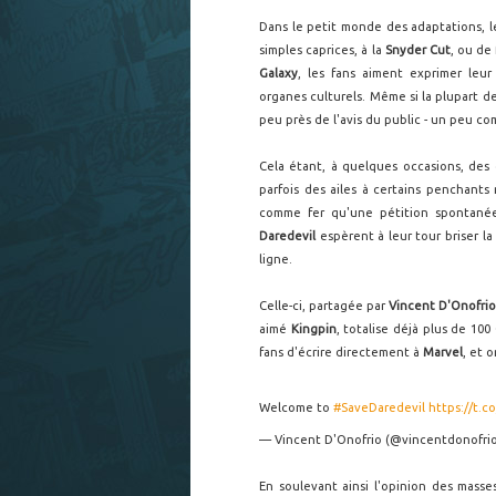
Dans le petit monde des adaptations, l
simples caprices, à la
Snyder Cut
, ou de 
Galaxy
, les fans aiment exprimer leur
organes culturels. Même si la plupart de
peu près de l'avis du public - un peu com
Cela étant, à quelques occasions, de
parfois des ailes à certains penchants
comme fer qu'une pétition spontanée
Daredevil
espèrent à leur tour briser l
ligne.
Celle-ci, partagée par
Vincent D'Onofri
aimé
Kingpin
, totalise déjà plus de 100
fans d'écrire directement à
Marvel
, et 
Welcome to
#SaveDaredevil
https://t.
— Vincent D'Onofrio (@vincentdonofri
En soulevant ainsi l'opinion des masse