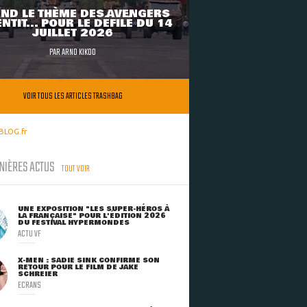
ND LE THÈME DES AVENGERS
NTIT... POUR LE DÉFILÉ DU 14
JUILLET 2026
PAR
ARNO KIKOO
VOIR TOUS LES ARTICLES TRASHBAG
BLOG.fr
NIÈRES ACTUS
TOUT VOIR
UNE EXPOSITION "LES SUPER-HÉROS À
LA FRANÇAISE" POUR L'ÉDITION 2026
DU FESTIVAL HYPERMONDES
ACTU VF
X-MEN : SADIE SINK CONFIRME SON
RETOUR POUR LE FILM DE JAKE
SCHREIER
ECRANS