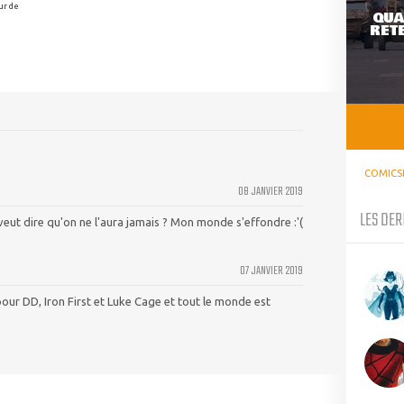
ur de
QUA
RETE
COMICS
08 JANVIER 2019
LES DER
veut dire qu'on ne l'aura jamais ? Mon monde s'effondre :'(
07 JANVIER 2019
 pour DD, Iron First et Luke Cage et tout le monde est