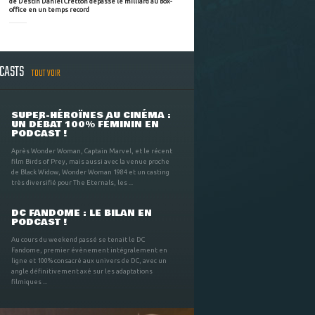
de Destin Daniel Cretton dépasse le milliard au box-
office en un temps record
DCASTS
TOUT VOIR
SUPER-HÉROÏNES AU CINÉMA :
UN DÉBAT 100% FÉMININ EN
PODCAST !
Après Wonder Woman, Captain Marvel, et le récent
film Birds of Prey, mais aussi avec la venue proche
de Black Widow, Wonder Woman 1984 et un casting
très diversifié pour The Eternals, les ...
DC FANDOME : LE BILAN EN
PODCAST !
Au cours du weekend passé se tenait le DC
Fandome, premier évènement intégralement en
ligne et 100% consacré aux univers de DC, avec un
angle définitivement axé sur les adaptations
filmiques ...