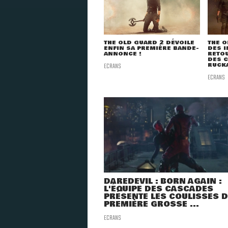
THE OLD GUARD 2 DÉVOILE
THE O
ENFIN SA PREMIÈRE BANDE-
DES I
ANNONCE !
RETOU
DES 
ECRANS
RUCKA
ECRANS
DAREDEVIL : BORN AGAIN :
L'ÉQUIPE DES CASCADES
PRÉSENTE LES COULISSES D
PREMIÈRE GROSSE ...
ECRANS