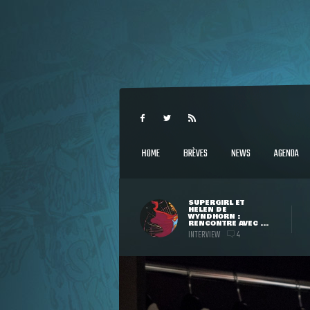
HOME
BRÈVES
NEWS
AGENDA
SUPERGIRL ET
HELEN DE
WYNDHORN :
RENCONTRE AVEC ...
INTERVIEW
4