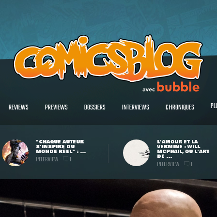
PL
REVIEWS
PREVIEWS
DOSSIERS
INTERVIEWS
CHRONIQUES
"CHAQUE AUTEUR
L'AMOUR ET LA
S'INSPIRE DU
VERMINE : WILL
MONDE RÉEL" : ...
MCPHAIL, OU L'ART
DE ...
INTERVIEW
1
INTERVIEW
1