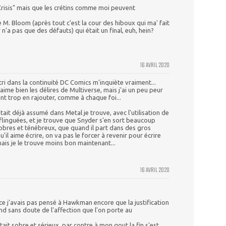
"Crisis" mais que les crétins comme moi peuvent
de M. Bloom (après tout c'est la cour des hiboux qui ma' fait
n'a pas que des défauts) qui était un final, euh, hein?
16 AVRIL 2020
tri dans la continuité DC Comics m'inquiète vraiment...
j'aime bien les délires de Multiverse, mais j'ai un peu peur
ant trop en rajouter, comme à chaque foi...
tait déjà assumé dans Metal je trouve, avec l'utilisation de
 flinguées, et je trouve que Snyder s'en sort beaucoup
 sobres et ténébreux, que quand il part dans des gros
u'il aime écrire, on va pas le forcer à revenir pour écrire
mais je le trouve moins bon maintenant...
16 AVRIL 2020
e j'avais pas pensé à Hawkman encore que la justification
d sans doute de l'affection que l'on porte au
it sobre et sérieux, par contre à mon gout la fin s'est