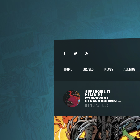
HOME
BRÈVES
NEWS
AGENDA
SUPERGIRL ET
HELEN DE
WYNDHORN :
RENCONTRE AVEC ...
INTERVIEW
4