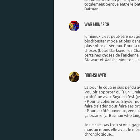
totalement perdue entre le bat
Batman
WAR MONARCH
lumineux c'est peut-être exagér
blockbuster mode et plus dans 
plus sobre et sérieux. Pour la c
choses (bébé Darkseid, les Chall
certaines choses de l'ancienne
Stewart et Xanshi, Monitor, Ha
DOOMSLAYER
La pour le coup je suis perdu a
Vouloir apporter du "Fun, lumi
problème avec Snyder c'est (je
- Pour la cohérence, Snyder no
faire balader pour faire ses pr
- Pour le côté lumineux, venant
ça bizarre (cf Batman who laug
Je ne sais pas trop si on a gag
mais au moins elle avait le mér
chronologique...