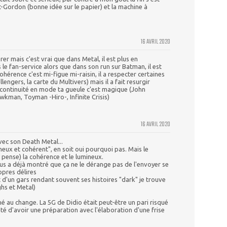
-Gordon (bonne idée sur le papier) et la machine à
16 AVRIL 2020
er mais c'est vrai que dans Metal, il est plus en
le fan-service alors que dans son run sur Batman, il est
ohérence c'est mi-figue mi-raisin, il a respecter certaines
engers, la carte du Multivers) mais il a fait resurgir
 continuité en mode ta gueule c'est magique (John
wkman, Toyman -Hiro-, Infinite Crisis)
16 AVRIL 2020
vec son Death Metal...
neux et cohérent", en soit oui pourquoi pas. Mais le
 pense) la cohérence et le lumineux.
us a déjà montré que ça ne le dérange pas de l'envoyer se
opres délires
 d'un gars rendant souvent ses histoires "dark" je trouve
hs et Metal)
né au change. La 5G de Didio était peut-être un pari risqué
ité d'avoir une préparation avec l'élaboration d'une frise