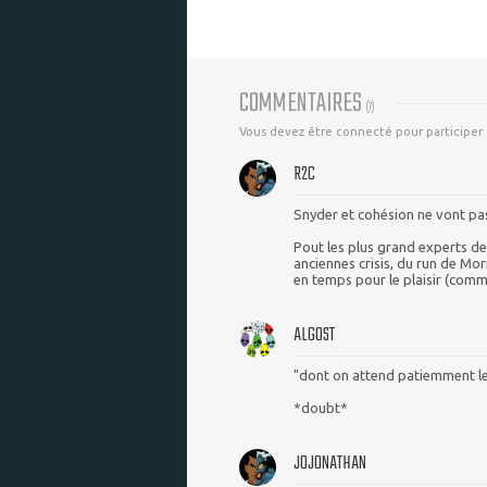
COMMENTAIRES
(
7
)
Vous devez être connecté pour participer
R2C
Snyder et cohésion ne vont pa
Pout les plus grand experts de 
anciennes crisis, du run de Mor
en temps pour le plaisir (comme
ALGOST
"dont on attend patiemment l
*doubt*
JOJONATHAN