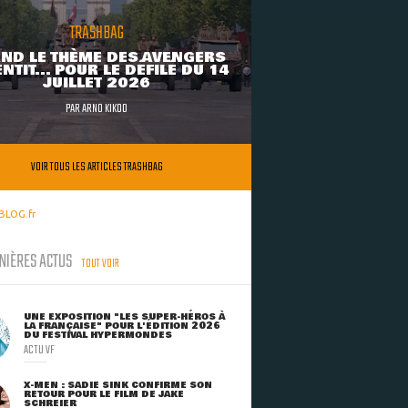
TRASHBAG
ND LE THÈME DES AVENGERS
NTIT... POUR LE DÉFILÉ DU 14
JUILLET 2026
PAR
ARNO KIKOO
VOIR TOUS LES ARTICLES TRASHBAG
BLOG.fr
NIÈRES ACTUS
TOUT VOIR
UNE EXPOSITION "LES SUPER-HÉROS À
LA FRANÇAISE" POUR L'ÉDITION 2026
DU FESTIVAL HYPERMONDES
ACTU VF
X-MEN : SADIE SINK CONFIRME SON
RETOUR POUR LE FILM DE JAKE
SCHREIER