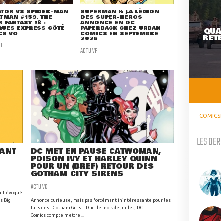
ATOR VS SPIDER-MAN
SUPERMAN & LA LÉGION
ATMAN #159, THE
DES SUPER-HÉROS
 FANTASY #8 :
ANNONCÉ EN DC
QUES EXPRESS CÔTÉ
PAPERBACK CHEZ URBAN
QUA
CS VO
COMICS EN SEPTEMBRE
RETE
2025
UE
ACTU VF
COMICS
LES DER
RANT
DC MET EN PAUSE CATWOMAN,
POISON IVY ET HARLEY QUINN
POUR UN (BREF) RETOUR DES
GOTHAM CITY SIRENS
ACTU VO
ait évoqué
s Big
Annonce curieuse, mais pas forcément inintéressante pour les
fans des "Gotham Girls". D'ici le mois de juillet, DC
Comics compte mettre ...