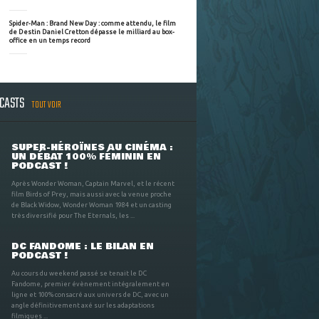
Spider-Man : Brand New Day : comme attendu, le film
de Destin Daniel Cretton dépasse le milliard au box-
office en un temps record
DCASTS
TOUT VOIR
SUPER-HÉROÏNES AU CINÉMA :
UN DÉBAT 100% FÉMININ EN
PODCAST !
Après Wonder Woman, Captain Marvel, et le récent
film Birds of Prey, mais aussi avec la venue proche
de Black Widow, Wonder Woman 1984 et un casting
très diversifié pour The Eternals, les ...
DC FANDOME : LE BILAN EN
PODCAST !
Au cours du weekend passé se tenait le DC
Fandome, premier évènement intégralement en
ligne et 100% consacré aux univers de DC, avec un
angle définitivement axé sur les adaptations
filmiques ...