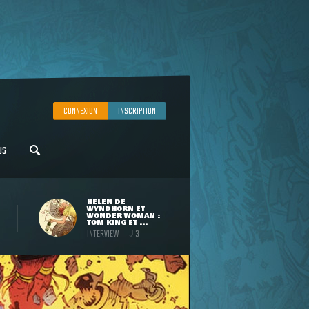
CONNEXION
INSCRIPTION
US
HELEN DE
WYNDHORN ET
WONDER WOMAN :
TOM KING ET ...
INTERVIEW
3