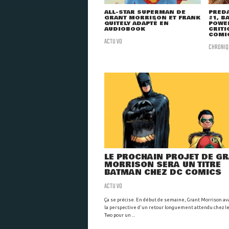
ALL-STAR SUPERMAN DE
PRED
GRANT MORRISON ET FRANK
#1, B
QUITELY ADAPTÉ EN
POWER
AUDIOBOOK
CRITI
COMI
ACTU VO
CHRONIQ
LE PROCHAIN PROJET DE G
MORRISON SERA UN TITRE
BATMAN CHEZ DC COMICS
ACTU VO
Ça se précise. En début de semaine, Grant Morrison av
la perspective d'un retour longuement attendu chez le
Two pour un ...