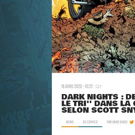
16 AVRIL 2020 - 10:22
7
DARK NIGHTS : D
LE TRI'' DANS L
SELON SCOTT SN
NEWS
DC COMICS
PAR
ARNO KIKOO