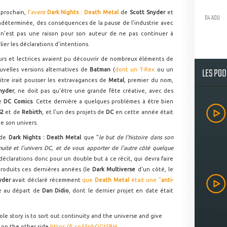
 prochain,
l'
event
Dark Nights : Death Metal
de
Scott Snyder
et
04 AOU
indéterminée, des conséquences de la pause de l'industrie avec
 n'est pas une raison pour son auteur de ne pas continuer à
ier les déclarations d'intentions.
teurs et lectrices avaient pu découvrir de nombreux éléments de
LES PO
uvelles versions alternatives de
Batman
(
dont un T-Rex
ou un
titre irait pousser les extravagances de
Metal
, premier du nom,
nyder
, ne doit pas qu'être une grande fête créative, avec des
de
DC Comics
. Cette dernière a quelques problèmes à être bien
52
et de
Rebirth
, et l'un des projets de
DC
en cette année était
e son univers.
 de
Dark Nights : Death Metal
que "
le but de l'histoire dans son
tinuité et l'univers DC, et de vous apporter de l'autre côté quelque
déclarations donc pour un double but à ce récit, qui devra faire
roduits ces dernières années (le
Dark Multiverse
d'un côté, le
yder
avait déclaré récemment
que
Death Metal
était une "
anti-
e au départ de
Dan Didio
, dont le dernier projet en date était
le story is to sort out continuity and the universe and give
 on the other side
https://t.co/iSpbQGtSBH