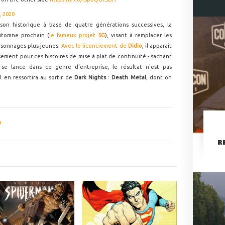
, 2020
son historique à base de quatre générations successives, la
utomne prochain (
le fameux projet
5G
), visant à remplacer les
ersonnages plus jeunes.
Avec le licenciement de
Didio
, il apparaît
sement pour ces histoires de mise à plat de continuité - sachant
 se lance dans ce genre d'entreprise, le résultat n'est pas
l en ressortira au sortir de
Dark Nights : Death Metal
, dont on
R