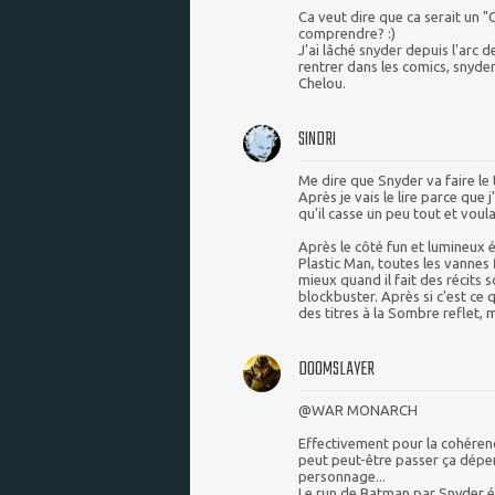
Ca veut dire que ca serait un 
comprendre? :)
J'ai lâché snyder depuis l'arc 
rentrer dans les comics, snyder 
Chelou.
SINDRI
Me dire que Snyder va faire le 
Après je vais le lire parce que 
qu'il casse un peu tout et voul
Après le côté fun et lumineux é
Plastic Man, toutes les vannes
mieux quand il fait des récits
blockbuster. Après si c'est ce q
des titres à la Sombre reflet, 
DOOMSLAYER
@WAR MONARCH
Effectivement pour la cohérenc
peut peut-être passer ça dépen
personnage...
Le run de Batman par Snyder éta