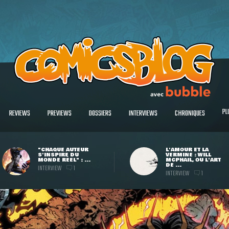
PL
REVIEWS
PREVIEWS
DOSSIERS
INTERVIEWS
CHRONIQUES
"CHAQUE AUTEUR
L'AMOUR ET LA
S'INSPIRE DU
VERMINE : WILL
MONDE RÉEL" : ...
MCPHAIL, OU L'ART
DE ...
INTERVIEW
1
INTERVIEW
1