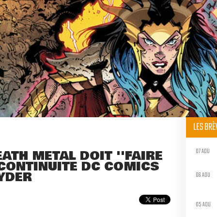
LES BR
07 AOU
EATH METAL DOIT ''FAIRE
A CONTINUITÉ DC COMICS
YDER
06 AOU
05 AOU