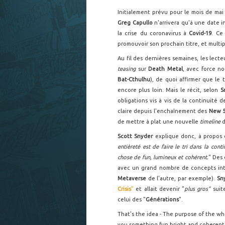
Initialement prévu pour le mois de mai
Greg Capullo
n'arrivera qu'à une date 
la crise du coronavirus à
Covid-19
. Ce
promouvoir son prochain titre, et multipl
Au fil des dernières semaines, les lec
teasing
sur
Death Metal
, avec force no
Bat-Cthulhu
), de quoi affirmer que le 
encore plus loin. Mais le récit, selon
S
obligations vis à vis de la continuité 
claire depuis l'enchaînement des
New 
de mettre à plat une nouvelle
timeline
d
Scott Snyder
explique donc, à propos
entièreté est de faire le tri dans la con
chose de fun, lumineux et cohérent.
" Des 
avec un grand nombre de concepts int
Metaverse
de l'autre, par exemple).
Sn
Crisis
"
et allait devenir "
plus gros"
suit
celui des "
Générations
".
That’s the idea - The purpose of the who
you something fun bright and coherent