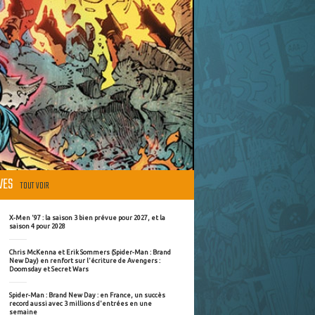
ÈVES
TOUT VOIR
X-Men '97 : la saison 3 bien prévue pour 2027, et la
saison 4 pour 2028
Chris McKenna et Erik Sommers (Spider-Man : Brand
New Day) en renfort sur l'écriture de Avengers :
Doomsday et Secret Wars
Spider-Man : Brand New Day : en France, un succès
record aussi avec 3 millions d'entrées en une
semaine