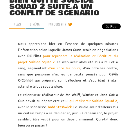
BIEN QUITTÉ SUICIDE
SQUAD 2 SUITE À UN
CONFLIT DE SCÉNARIO
NEWS
CINÉMA
PAR
CORENTIN
Nous apprenions hier en l'espace de quelques minutes
l'information selon laquelle
James Gunn
serait en négociations
avec
DC Films
pour reprendre la réalisation et l'écriture du
projet
Suicide Squad 2
. Le web avait alors été mis à feu et à
sang, segmentant
d'un côté les pours
, d'un côté les contre,
sans que personne n'ait eu de petite pensée pour
Gavin
O'Connor
qui préparait son balluchon et s'apprêtait à aller
attendre le bus sous la pluie.
Le talentueux réalisateur de
Mr. Wolff
,
Warrior
et
Jane Got a
Gun
devait au départ être celui
qui réaliserait
Suicide Squad
2
,
avec le scénariste
Todd Stashwick
. Le studio avait d'ailleurs mis
un certain temps à se décider et, jusqu'à récemment, le projet
semblait être validé pour un départ imminent. Qu'a-t-il donc
bien pu se passer ?