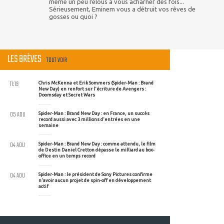
même un peu relous à vous acharner des fois...
Sérieusement, Eminem vous a détruit vos rêves de
gosses ou quoi ?
LES BRÈVES
TOUT VOIR
11:19
Chris McKenna et Erik Sommers (Spider-Man : Brand
New Day) en renfort sur l'écriture de Avengers :
Doomsday et Secret Wars
05 AOU
Spider-Man : Brand New Day : en France, un succès
record aussi avec 3 millions d'entrées en une
semaine
04 AOU
Spider-Man : Brand New Day : comme attendu, le film
de Destin Daniel Cretton dépasse le milliard au box-
office en un temps record
04 AOU
Spider-Man : le président de Sony Pictures confirme
n'avoir aucun projet de spin-off en développement
actif