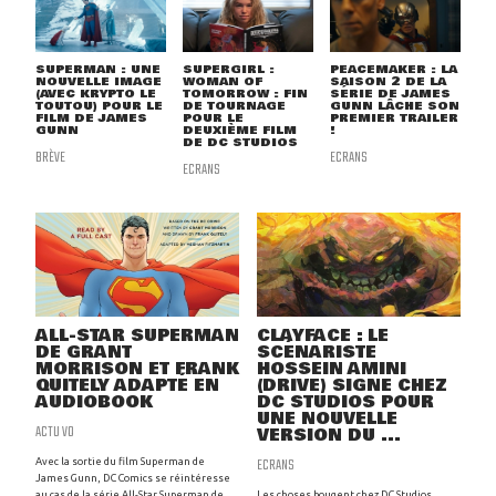
SUPERMAN : UNE
SUPERGIRL :
PEACEMAKER : LA
NOUVELLE IMAGE
WOMAN OF
SAISON 2 DE LA
(AVEC KRYPTO LE
TOMORROW : FIN
SÉRIE DE JAMES
TOUTOU) POUR LE
DE TOURNAGE
GUNN LÂCHE SON
FILM DE JAMES
POUR LE
PREMIER TRAILER
GUNN
DEUXIÈME FILM
!
DE DC STUDIOS
BRÈVE
ECRANS
ECRANS
ALL-STAR SUPERMAN
CLAYFACE : LE
DE GRANT
SCÉNARISTE
MORRISON ET FRANK
HOSSEIN AMINI
QUITELY ADAPTÉ EN
(DRIVE) SIGNE CHEZ
AUDIOBOOK
DC STUDIOS POUR
UNE NOUVELLE
ACTU VO
VERSION DU ...
ECRANS
Avec la sortie du film Superman de
James Gunn, DC Comics se réintéresse
au cas de la série All-Star Superman de
Les choses bougent chez DC Studios.