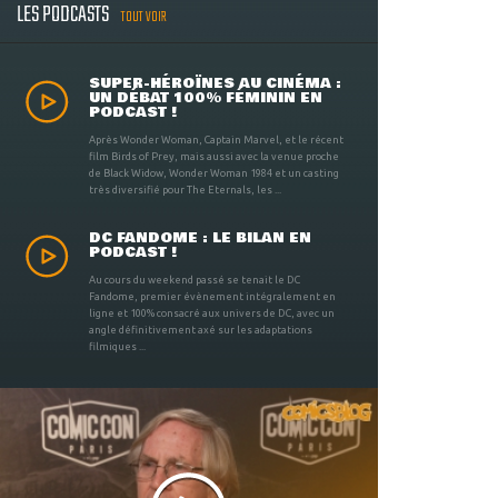
LES PODCASTS
TOUT VOIR
SUPER-HÉROÏNES AU CINÉMA :
UN DÉBAT 100% FÉMININ EN
PODCAST !
Après Wonder Woman, Captain Marvel, et le récent
film Birds of Prey, mais aussi avec la venue proche
de Black Widow, Wonder Woman 1984 et un casting
très diversifié pour The Eternals, les ...
DC FANDOME : LE BILAN EN
PODCAST !
Au cours du weekend passé se tenait le DC
Fandome, premier évènement intégralement en
ligne et 100% consacré aux univers de DC, avec un
angle définitivement axé sur les adaptations
filmiques ...