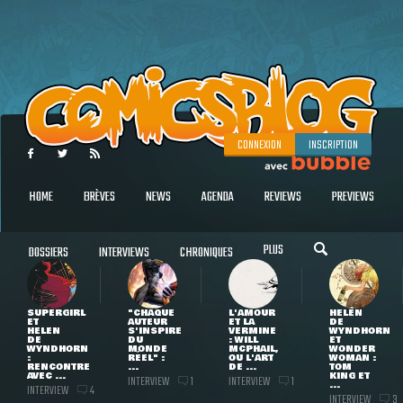
CONNEXION
INSCRIPTION
HOME
BRÈVES
NEWS
AGENDA
REVIEWS
PREVIEWS
PLUS
DOSSIERS
INTERVIEWS
CHRONIQUES
SUPERGIRL
"CHAQUE
L'AMOUR
HELEN
ET
AUTEUR
ET LA
DE
HELEN
S'INSPIRE
VERMINE
WYNDHORN
DE
DU
: WILL
ET
WYNDHORN
MONDE
MCPHAIL,
WONDER
:
RÉEL" :
OU L'ART
WOMAN :
RENCONTRE
...
DE ...
TOM
AVEC ...
KING ET
INTERVIEW
INTERVIEW
1
1
...
INTERVIEW
4
INTERVIEW
3