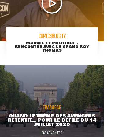
COMICSBLOG TV
MARVEL ET POLITIQUE :
RENCONTRE AVEC LE GRAND ROY
THOMAS
TRASHBAG
QUAND LE THÈME DES AVENGERS
RETENTIT... POUR LE DÉFILÉ DU 14
JUILLET 2026
PAR
ARNO KIKOO