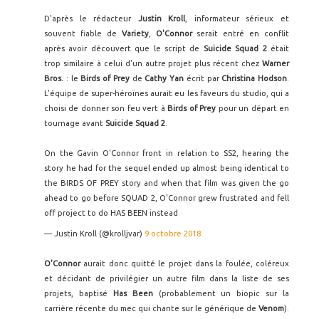
D'après le rédacteur
Justin Kroll
, informateur sérieux et
souvent fiable de
Variety
,
O'Connor
serait entré en conflit
après avoir découvert que le script de
Suicide Squad 2
était
trop similaire à celui d'un autre projet plus récent chez
Warner
Bros.
: le
Birds of Prey
de
Cathy Yan
écrit par
Christina Hodson
.
L'équipe de super-héroïnes aurait eu les faveurs du studio, qui a
choisi de donner son feu vert à
Birds of Prey
pour un départ en
tournage avant
Suicide Squad 2
.
On the Gavin O'Connor front in relation to SS2, hearing the
story he had for the sequel ended up almost being identical to
the BIRDS OF PREY story and when that film was given the go
ahead to go before SQUAD 2, O'Connor grew frustrated and fell
off project to do HAS BEEN instead
— Justin Kroll (@krolljvar)
9 octobre 2018
O'Connor
aurait donc quitté le projet dans la foulée, coléreux
et décidant de privilégier un autre film dans la liste de ses
projets, baptisé
Has Been
(probablement un biopic sur la
carrière récente du mec qui chante sur le générique de
Venom
).