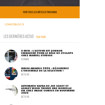
VOIR TOUS LES ARTICLES TRASHBAG
COMICSBLOG.fr
LES DERNIÈRES ACTUS
TOUT VOIR
X-MEN : L'ACTEUR KIT CONNOR
EMBAUCHÉ POUR LE RÔLE DE CYCLOPS
CHEZ MARVEL STUDIOS
ECRANS
RINGO AWARDS 2026 : DÉCOUVREZ
L'ENSEMBLE DE LA SÉLECTION !
ACTU VO
AUTOMATIC KAFKA DE JOE CASEY ET
ASHLEY WOOD TROUVE UNE NOUVELLE
VIE CHEZ IMAGE COMICS EN NOVEMBRE
2026
ACTU VO