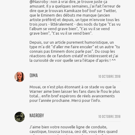
@Nasroby : non à vrai dire, je trouve juste ça
amusant. Il y a quelques semaines, j'ai fait l'erreur de
dire que je trouvais Kamikaze bof bof sur Twitter,
que le Eminem des débuts me manque (ancien
artiste préféré) et depuis, un type m'envoie tous les
trois jours - littéralement - des nods du type "t'as vu
l'album se vend grave bien", "t'as vu il se vend
grave bien", "t'as vu il se vend bien".
Depuis, sur un article purement humoristique, un
type m'a dit "d'aller me faire enculer" et un autre "tu
connais pas Eminem donc parle pas". Du coup les
réactions de ce fandom créatif m'intéressent et j'ai
la curiosité de voir quelle sera l'étape d'après ! ^^
DIMA
10 OCTOBRE 2018
Mouai, ce n'est plus étonnant à ce stade vu que la
Warner aime bien laisser les fans dans le flou le plus
total... enfin bref espérons de réels avancements
pour l'année prochaine. Merci pour l'info.
NASROBY
10 OCTOBRE 2018
J'aime bien votre nouvelle ligne de conduite,
caustique, toussa toussa, ceci dit, vous êtes quand