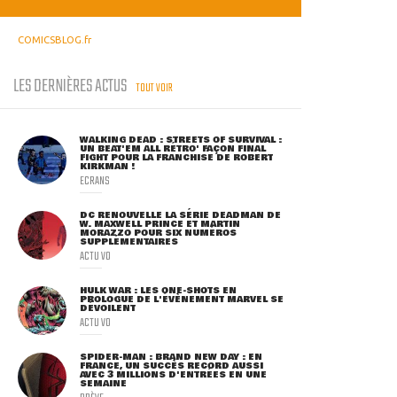
COMICSBLOG.fr
LES DERNIÈRES ACTUS
TOUT VOIR
WALKING DEAD : STREETS OF SURVIVAL :
UN BEAT'EM ALL RÉTRO' FAÇON FINAL
FIGHT POUR LA FRANCHISE DE ROBERT
KIRKMAN !
ECRANS
DC RENOUVELLE LA SÉRIE DEADMAN DE
W. MAXWELL PRINCE ET MARTIN
MORAZZO POUR SIX NUMÉROS
SUPPLÉMENTAIRES
ACTU VO
HULK WAR : LES ONE-SHOTS EN
PROLOGUE DE L'ÉVÈNEMENT MARVEL SE
DÉVOILENT
ACTU VO
SPIDER-MAN : BRAND NEW DAY : EN
FRANCE, UN SUCCÈS RECORD AUSSI
AVEC 3 MILLIONS D'ENTRÉES EN UNE
SEMAINE