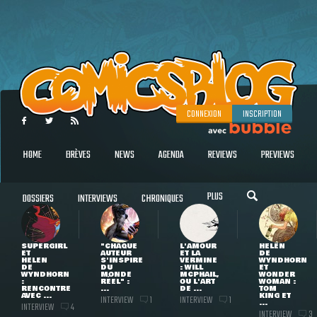
CONNEXION
INSCRIPTION
HOME
BRÈVES
NEWS
AGENDA
REVIEWS
PREVIEWS
PLUS
DOSSIERS
INTERVIEWS
CHRONIQUES
SUPERGIRL
"CHAQUE
L'AMOUR
HELEN
ET
AUTEUR
ET LA
DE
HELEN
S'INSPIRE
VERMINE
WYNDHORN
DE
DU
: WILL
ET
WYNDHORN
MONDE
MCPHAIL,
WONDER
:
RÉEL" :
OU L'ART
WOMAN :
RENCONTRE
...
DE ...
TOM
AVEC ...
KING ET
INTERVIEW
INTERVIEW
1
1
...
INTERVIEW
4
INTERVIEW
3