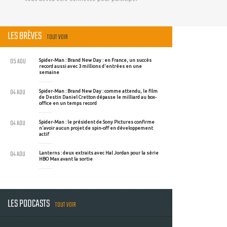
LES BRÈVES
TOUT VOIR
05 AOU
Spider-Man : Brand New Day : en France, un succès
record aussi avec 3 millions d'entrées en une
semaine
04 AOU
Spider-Man : Brand New Day : comme attendu, le film
de Destin Daniel Cretton dépasse le milliard au box-
office en un temps record
04 AOU
Spider-Man : le président de Sony Pictures confirme
n'avoir aucun projet de spin-off en développement
actif
04 AOU
Lanterns : deux extraits avec Hal Jordan pour la série
HBO Max avant la sortie
LES PODCASTS
TOUT VOIR