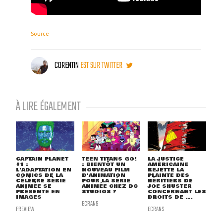
Source
CORENTIN
EST SUR TWITTER
À LIRE ÉGALEMENT
CAPTAIN PLANET
TEEN TITANS GO!
LA JUSTICE
#1 :
: BIENTÔT UN
AMÉRICAINE
L'ADAPTATION EN
NOUVEAU FILM
REJETTE LA
COMICS DE LA
D'ANIMATION
PLAINTE DES
CÉLÈBRE SÉRIE
POUR LA SÉRIE
HÉRITIERS DE
ANIMÉE SE
ANIMÉE CHEZ DC
JOE SHUSTER
PRÉSENTE EN
STUDIOS ?
CONCERNANT LES
IMAGES
DROITS DE ...
ECRANS
PREVIEW
ECRANS