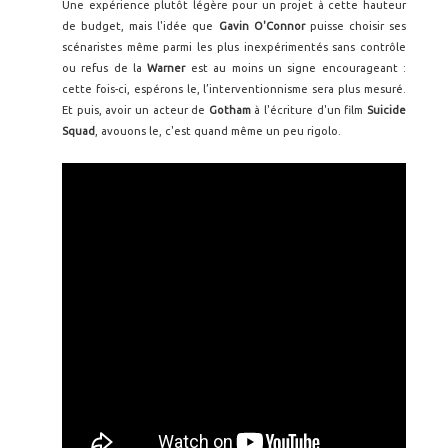
Une expérience plutôt légère pour un projet à cette hauteur
de budget, mais l'idée que
Gavin O'Connor
puisse choisir ses
scénaristes même parmi les plus inexpérimentés sans contrôle
ou refus de la
Warner
est au moins un signe encourageant :
cette fois-ci, espérons le, l’interventionnisme sera plus mesuré.
Et puis, avoir un acteur de
Gotham
à l'écriture d'un film
Suicide
Squad
, avouons le, c'est quand même un peu rigolo.