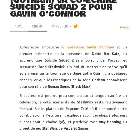
(GOTHAM) VA CO-ÉCRIRE
SUICIDE SQUAD 2 POUR
GAVIN O'CONNOR
NEWS
CINÉMA
PAR
CORENTIN
Tweet
Après avoir embauché
le réalisateur
Gavin O'Connor
et un
premier scénariste en la personne de
David Bar Katz
, on
apprend que
Suicide Squad 2
sera co-écrit par l'acteur et
scénariste
Todd Stashwick
. Un ami du metteur en scène qu'il
aura croisé sur le tournage de
Jane got a Gun
il y a quelques
années, et que les fanatiques de la série
Gotham
connaissent
pour son rôle de
Roman Sionis
(
Black Mask
).
Si l'acteur est peu ou prou connu pour sa longue carrière en
télévision, le côté scénariste de
Stashwick
reste relativement
flottant. Sur le plateau de
Popcorn Talk!
où il a annoncé cette
collaboration à l'écriture, il explique avoir développé plusieurs
pilotes pour la chaîne
Syfy
, et participé avec
Amy Henning
au
projet de jeu
Star Wars
de
Visceral Games
.