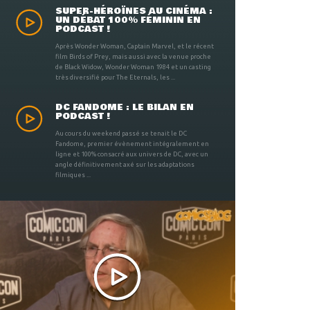
SUPER-HÉROÏNES AU CINÉMA :
UN DÉBAT 100% FÉMININ EN
PODCAST !
Après Wonder Woman, Captain Marvel, et le récent
film Birds of Prey, mais aussi avec la venue proche
de Black Widow, Wonder Woman 1984 et un casting
très diversifié pour The Eternals, les ...
DC FANDOME : LE BILAN EN
PODCAST !
Au cours du weekend passé se tenait le DC
Fandome, premier évènement intégralement en
ligne et 100% consacré aux univers de DC, avec un
angle définitivement axé sur les adaptations
filmiques ...