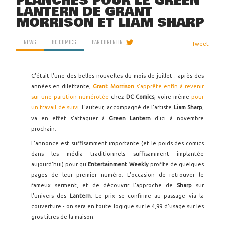
PLANCHES POUR LE GREEN
LANTERN DE GRANT
MORRISON ET LIAM SHARP
NEWS
DC COMICS
PAR
CORENTIN
Tweet
C'était l'une des belles nouvelles du mois de juillet : après des
années en dilettante,
Grant Morrison
s'apprête enfin à revenir
sur une parution numérotée
chez
DC Comics
, voire même
pour
un travail de suivi
. L'auteur, accompagné de l'artiste
Liam Sharp
,
va en effet s'attaquer à
Green Lantern
d'ici à novembre
prochain.
L'annonce est suffisamment importante (et le poids des comics
dans les média traditionnels suffisamment implantée
aujourd'hui) pour qu'
Entertainment Weekly
profite de quelques
pages de leur premier numéro. L'occasion de retrouver le
fameux serment, et de découvrir l'approche de
Sharp
sur
l'univers des
Lantern
. Le prix se confirme au passage via la
couverture - on sera en toute logique sur le 4,99 d'usage sur les
gros titres de la maison.