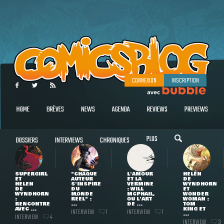
CONNEXION
INSCRIPTION
HOME
BRÈVES
NEWS
AGENDA
REVIEWS
PREVIEWS
PLUS
DOSSIERS
INTERVIEWS
CHRONIQUES
SUPERGIRL
"CHAQUE
L'AMOUR
HELEN
ET
AUTEUR
ET LA
DE
HELEN
S'INSPIRE
VERMINE
WYNDHORN
DE
DU
: WILL
ET
WYNDHORN
MONDE
MCPHAIL,
WONDER
:
RÉEL" :
OU L'ART
WOMAN :
RENCONTRE
...
DE ...
TOM
AVEC ...
KING ET
INTERVIEW
INTERVIEW
1
1
...
INTERVIEW
4
INTERVIEW
3