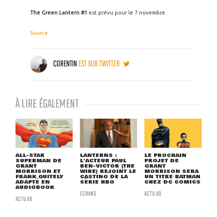
The Green Lantern #1
est prévu pour le 7 novembre.
Source
CORENTIN
EST SUR TWITTER
À LIRE ÉGALEMENT
ALL-STAR
LANTERNS :
LE PROCHAIN
SUPERMAN DE
L'ACTEUR PAUL
PROJET DE
GRANT
BEN-VICTOR (THE
GRANT
MORRISON ET
WIRE) REJOINT LE
MORRISON SERA
FRANK QUITELY
CASTING DE LA
UN TITRE BATMAN
ADAPTÉ EN
SÉRIE HBO
CHEZ DC COMICS
AUDIOBOOK
ECRANS
ACTU VO
ACTU VO