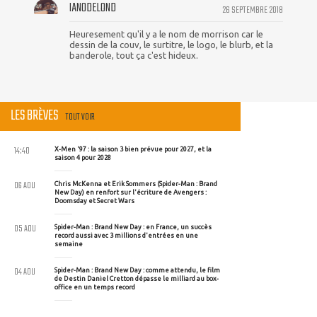
IAN0DELOND
26 SEPTEMBRE 2018
Heuresement qu'il y a le nom de morrison car le
dessin de la couv, le surtitre, le logo, le blurb, et la
banderole, tout ça c'est hideux.
LES BRÈVES
TOUT VOIR
14:40
X-Men '97 : la saison 3 bien prévue pour 2027, et la
saison 4 pour 2028
06 AOU
Chris McKenna et Erik Sommers (Spider-Man : Brand
New Day) en renfort sur l'écriture de Avengers :
Doomsday et Secret Wars
05 AOU
Spider-Man : Brand New Day : en France, un succès
record aussi avec 3 millions d'entrées en une
semaine
04 AOU
Spider-Man : Brand New Day : comme attendu, le film
de Destin Daniel Cretton dépasse le milliard au box-
office en un temps record