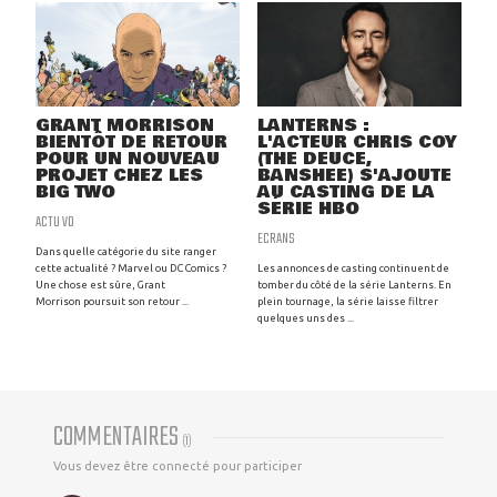
GRANT MORRISON
LANTERNS :
BIENTÔT DE RETOUR
L'ACTEUR CHRIS COY
POUR UN NOUVEAU
(THE DEUCE,
PROJET CHEZ LES
BANSHEE) S'AJOUTE
BIG TWO
AU CASTING DE LA
SÉRIE HBO
ACTU VO
ECRANS
Dans quelle catégorie du site ranger
cette actualité ? Marvel ou DC Comics ?
Les annonces de casting continuent de
Une chose est sûre, Grant
tomber du côté de la série Lanterns. En
Morrison poursuit son retour ...
plein tournage, la série laisse filtrer
quelques uns des ...
COMMENTAIRES
(
1
)
Vous devez être connecté pour participer