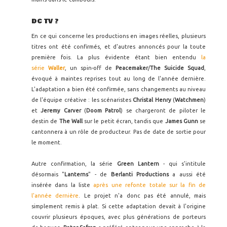
DC TV ?
En ce qui concerne les productions en images réelles, plusieurs
titres ont été confirmés, et d'autres annoncés pour la toute
première fois. La plus évidente étant bien entendu
la
série
Waller
, un spin-off de
Peacemaker
/
The Suicide Squad
,
évoqué à maintes reprises tout au long de l'année dernière.
L'adaptation a bien été confirmée, sans changements au niveau
de l'équipe créative : les scénaristes
Christal Henry
(
Watchmen
)
et
Jeremy Carver
(
Doom Patrol
) se chargeront de piloter le
destin de
The Wall
sur le petit écran, tandis que
James Gunn
se
cantonnera à un rôle de producteur. Pas de date de sortie pour
le moment.
Autre confirmation, la série
Green Lantern
- qui s'intitule
désormais "
Lanterns
" - de
Berlanti Productions
a aussi été
insérée dans la liste
après une refonte totale sur la fin de
l'année dernière
. Le projet n'a donc pas été annulé, mais
simplement remis à plat. Si cette adaptation devait à l'origine
couvrir plusieurs époques, avec plus générations de porteurs