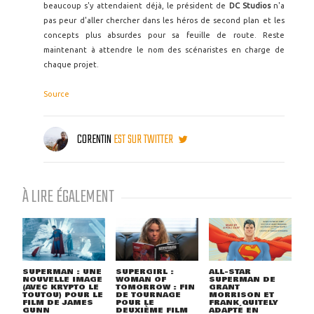
beaucoup s'y attendaient déjà, le président de
DC Studios
n'a
pas peur d'aller chercher dans les héros de second plan et les
concepts plus absurdes pour sa feuille de route. Reste
maintenant à attendre le nom des scénaristes en charge de
chaque projet.
Source
CORENTIN
EST SUR TWITTER
À LIRE ÉGALEMENT
SUPERMAN : UNE
SUPERGIRL :
ALL-STAR
NOUVELLE IMAGE
WOMAN OF
SUPERMAN DE
(AVEC KRYPTO LE
TOMORROW : FIN
GRANT
TOUTOU) POUR LE
DE TOURNAGE
MORRISON ET
FILM DE JAMES
POUR LE
FRANK QUITELY
GUNN
DEUXIÈME FILM
ADAPTÉ EN