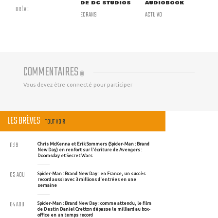
DE DC STUDIOS
AUDIOBOOK
BRÈVE
ECRANS
ACTU VO
COMMENTAIRES
(
0
)
Vous devez être connecté pour participer
LES BRÈVES
TOUT VOIR
11:19
Chris McKenna et Erik Sommers (Spider-Man : Brand
New Day) en renfort sur l'écriture de Avengers :
Doomsday et Secret Wars
05 AOU
Spider-Man : Brand New Day : en France, un succès
record aussi avec 3 millions d'entrées en une
semaine
04 AOU
Spider-Man : Brand New Day : comme attendu, le film
de Destin Daniel Cretton dépasse le milliard au box-
office en un temps record