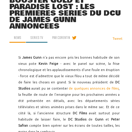
BOOSTER GOLD ET
PARADISE LOST : LES
PREMIÈRES SÉRIES DU DCU
DE JAMES GUNN
ANNONCÉES
NEWS
SERIES TV
PAR
CORENTIN
Tweet
Si
James Gunn
n'a pas encore pris les bonnes habitude de son
vieux pote
Kevin Feige
- avec le panel sur scène, la frise
chronologique et les applaudissements d'une foule en éruption
- force est d'admettre que le vieux filou a tout de même décidé
de faire les choses en grand. Si le nouveau président de
DC
Studios
aurait pu se contenter
de quelques annonces de films
,
la feuille de route de l'enseigne pour les prochaines années a
été présentée en détails, avec les départements séries
télévisées et séries animées prises dans le même sac. Et de ce
côté là, si l'ancienne structure
DC Films
avait surtout pour
habitude de laisser faire, le
DC Studios
de
Gunn
et
Peter
Safran
compte bien opérer sur les écrans de toutes tailles, les
mains dans le cambouis.