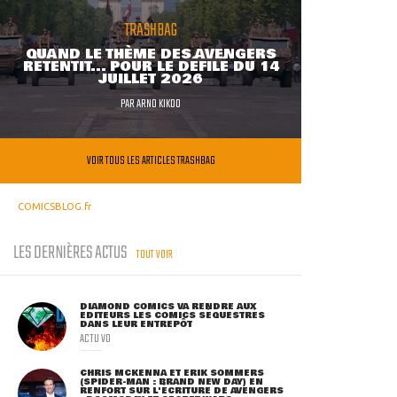
TRASHBAG
QUAND LE THÈME DES AVENGERS
RETENTIT... POUR LE DÉFILÉ DU 14
JUILLET 2026
PAR
ARNO KIKOO
VOIR TOUS LES ARTICLES TRASHBAG
COMICSBLOG.fr
LES DERNIÈRES ACTUS
TOUT VOIR
DIAMOND COMICS VA RENDRE AUX
ÉDITEURS LES COMICS SÉQUESTRÉS
DANS LEUR ENTREPÔT
ACTU VO
CHRIS MCKENNA ET ERIK SOMMERS
(SPIDER-MAN : BRAND NEW DAY) EN
RENFORT SUR L'ÉCRITURE DE AVENGERS