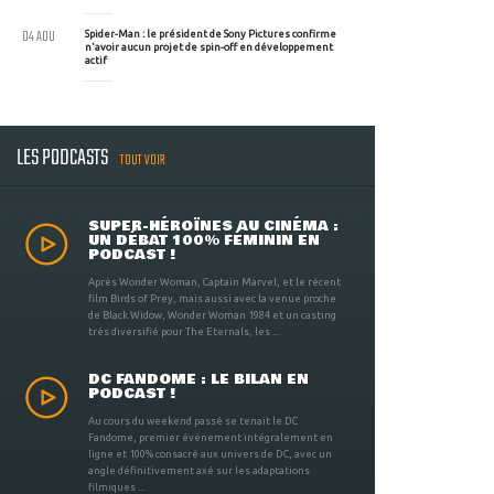
04 AOU
Spider-Man : le président de Sony Pictures confirme
n'avoir aucun projet de spin-off en développement
actif
LES PODCASTS
TOUT VOIR
SUPER-HÉROÏNES AU CINÉMA :
UN DÉBAT 100% FÉMININ EN
PODCAST !
Après Wonder Woman, Captain Marvel, et le récent
film Birds of Prey, mais aussi avec la venue proche
de Black Widow, Wonder Woman 1984 et un casting
très diversifié pour The Eternals, les ...
DC FANDOME : LE BILAN EN
PODCAST !
Au cours du weekend passé se tenait le DC
Fandome, premier évènement intégralement en
ligne et 100% consacré aux univers de DC, avec un
angle définitivement axé sur les adaptations
filmiques ...