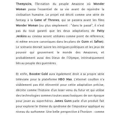
Themyscira
, l'île-nation du peuple Amazone où
Wonder
Woman
passa l'essentiel de sa vie avant de rejoindre la
civilisation humaine. Le projet est décrit comme une série de
fantasy à la
Game of Thrones
, qui se passera avant les films
Wonder Woman
(ou plus simplement : "dans le passé", il n'est
pas du tout garanti que les deux adaptations de
Patty
Jenkins
au cinéma seront utilisées comme point de référence,
ni même encore canoniques dans les plans de
Gunn
et
Safran
).
Le scénario devrait suivre les intrigues politiques et les jeux de
pouvoir qui gouvernent le monde des Amazones, et
probablement aussi des Dieux de l'Olympe, intrinsèquement
liés au peuple des guerrières.
Et enfin,
Booster Gold
aura également droit à sa propre série
télévisée pour la plateforme
HBO Max
. L'éternel couillon n'a
visiblement pas été réinventé pour cette adaptation précise,
décrite comme l'histoire d'un loser venu du futur et qui utilise
des technologies sommes toutes assez basiques de son époque
pour jouer au super-héros.
James Gunn
parle d'un produit fait
pour explorer le thème du syndrome de l'imposteur appliqué au
niveau du surhomme. Une belle perspective à l'horizon : comme