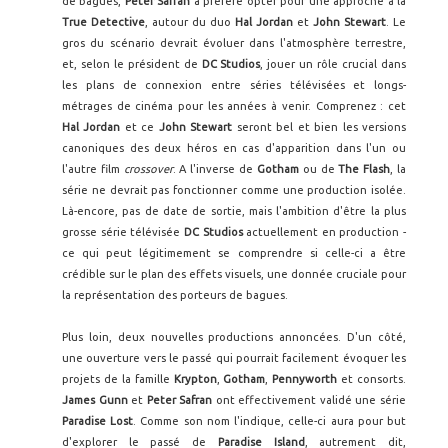
de bagues,
Peter Safran
a préféré opter pour une approche à la
True Detective
, autour du duo
Hal Jordan
et
John Stewart
. Le
gros du scénario devrait évoluer dans l'atmosphère terrestre,
et, selon le président de
DC Studios
, jouer un rôle crucial dans
les plans de connexion entre séries télévisées et longs-
métrages de cinéma pour les années à venir. Comprenez : cet
Hal Jordan
et ce
John Stewart
seront bel et bien les versions
canoniques des deux héros en cas d'apparition dans l'un ou
l'autre film
crossover
. A l'inverse de
Gotham
ou de
The Flash
, la
série ne devrait pas fonctionner comme une production isolée.
Là-encore, pas de date de sortie, mais l'ambition d'être la plus
grosse série télévisée
DC Studios
actuellement en production -
ce qui peut légitimement se comprendre si celle-ci a être
crédible sur le plan des effets visuels, une donnée cruciale pour
la représentation des porteurs de bagues.
Plus loin, deux nouvelles productions annoncées. D'un côté,
une ouverture vers le passé qui pourrait facilement évoquer les
projets de la famille
Krypton
,
Gotham
,
Pennyworth
et consorts.
James Gunn
et
Peter Safran
ont effectivement validé une série
Paradise Lost
. Comme son nom l'indique, celle-ci aura pour but
d'explorer le passé de
Paradise Island
, autrement dit,