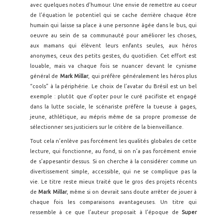
avec quelques notes d’humour. Une envie de remettre au coeur
de l’équation le potentiel qui se cache derrière chaque être
humain qui laisse sa place à une personne âgée dans le bus, qui
oeuvre au sein de sa communauté pour améliorer les choses,
aux mamans qui élèvent leurs enfants seules, aux héros
anonymes, ceux des petits gestes, du quotidien. Cet effort est
louable, mais va chaque fois se nuancer devant le cynisme
général de
Mark Millar
, qui préfère généralement les héros plus
“cools” à la périphérie. Le choix de l’avatar du Brésil est un bel
exemple : plutôt que d’opter pour le curé pacifiste et engagé
dans la lutte sociale, le scénariste préfère la tueuse à gages,
jeune, athlétique, au mépris même de sa propre promesse de
sélectionner ses justiciers sur le critère de la bienveillance.
Tout cela n’enlève pas forcément les qualités globales de cette
lecture, qui fonctionne, au fond, si on n’a pas forcément envie
de s’appesantir dessus. Si on cherche à la considérer comme un
divertissement simple, accessible, qui ne se complique pas la
vie. Le titre reste mieux traité que le gros des projets récents
de
Mark Millar
, même si on devrait sans doute arrêter de jouer à
chaque fois les comparaisons avantageuses. Un titre qui
ressemble à ce que l’auteur proposait à l’époque de
Super