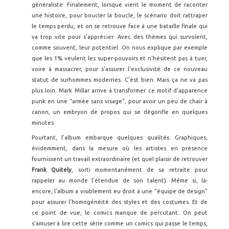
généraliste. Finalement, lorsque vient le moment de raconter
une histoire, pour boucler la boucle, le scénario doit rattraper
le temps perdu, et on se retrouve face à une bataille finale qui
va trop vite pour s’apprécier. Avec des thèmes qui survolent,
comme souvent, leur potentiel. On nous explique par exemple
que les 1% veulent les super-pouvoirs et n’hésitent pas à tuer,
voire à massacrer, pour s’assurer l’exclusivité de ce nouveau
statut de surhommes modernes. C’est bien. Mais ça ne va pas
plus loin. Mark Millar arrive à transformer ce motif d’apparence
punk en une “armée sans visage”, pour avoir un peu de chair à
canon, un embryon de propos qui se dégonfle en quelques
minutes.
Pourtant, l’album embarque quelques qualités. Graphiques,
évidemment, dans la mesure où les artistes en présence
fournissent un travail extraordinaire (et quel plaisir de retrouver
Frank Quitely
, sorti momentanément de sa retraite pour
rappeler au monde l’étendue de son talent). Même si, là-
encore, l’album a visiblement eu droit à une “équipe de design”
pour assurer l’homogénéité des styles et des costumes. Et de
ce point de vue, le comics manque de percutant. On peut
s’amuser à lire cette série comme un comics qui passe le temps,