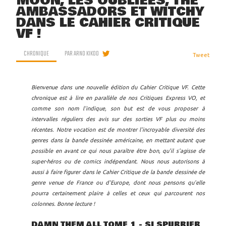
MOON, LES OUBLIÉES, THE
AMBASSADORS ET WITCHY
DANS LE CAHIER CRITIQUE
VF !
CHRONIQUE
PAR
ARNO KIKOO
Tweet
Bienvenue dans une nouvelle édition du Cahier Critique VF. Cette
chronique est à lire en parallèle de nos Critiques Express VO, et
comme son nom l'indique, son but est de vous proposer à
intervalles réguliers des avis sur des sorties VF plus ou moins
récentes. Notre vocation est de montrer l'incroyable diversité des
genres dans la bande dessinée américaine, en mettant autant que
possible en avant ce qui nous paraître être bon, qu'il s'agisse de
super-héros ou de comics indépendant. Nous nous autorisons à
aussi à faire figurer dans le Cahier Critique de la bande dessinée de
genre venue de France ou d'Europe, dont nous pensons qu'elle
pourra certainement plaire à celles et ceux qui parcourent nos
colonnes. Bonne lecture !
DAMN THEM ALL TOME 1 - SI SPURRIER