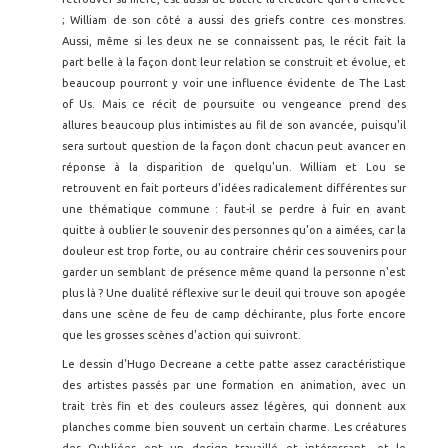
; William de son côté a aussi des griefs contre ces monstres.
Aussi, même si les deux ne se connaissent pas, le récit fait la
part belle à la façon dont leur relation se construit et évolue, et
beaucoup pourront y voir une influence évidente de The Last
of Us. Mais ce récit de poursuite ou vengeance prend des
allures beaucoup plus intimistes au fil de son avancée, puisqu'il
sera surtout question de la façon dont chacun peut avancer en
réponse à la disparition de quelqu'un. William et Lou se
retrouvent en fait porteurs d'idées radicalement différentes sur
une thématique commune : faut-il se perdre à fuir en avant
quitte à oublier le souvenir des personnes qu'on a aimées, car la
douleur est trop forte, ou au contraire chérir ces souvenirs pour
garder un semblant de présence même quand la personne n'est
plus là ? Une dualité réflexive sur le deuil qui trouve son apogée
dans une scène de feu de camp déchirante, plus forte encore
que les grosses scènes d'action qui suivront.
Le dessin d'Hugo Decreane a cette patte assez caractéristique
des artistes passés par une formation en animation, avec un
trait très fin et des couleurs assez légères, qui donnent aux
planches comme bien souvent un certain charme. Les créatures