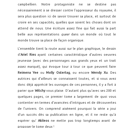
campbellien. Notre protagoniste ne se destine pas
nécessairement à se dresser contre l'oppresseur du royaume, il
sera plus question ici de savoir trouver sa place, et surtout de
croire en ses capacités, quelles que soient les choses dont on
attend de nous. Une écriture assez fine qui fait aussi la part
belle aux représentations
queer
dans un monde où tout le
monde trouve sa place de façon organique.
L'ensemble tient la route aussi sur le plan graphique, le dessin
d'
Ariel Ries
ayant certaines caractéristique d'autres oeuvres
jeunesse (avec des personnages aux grands yeux et un trait
assez marqué), qui évoque tour à tour ce que peuvent faire
Reimena Yee
ou
Molly Ostertag
, ou encore
Wendy Xu
. Des
autrices qui d'ailleurs se connaissent toutes, et si vous avez
donc déjà apprécié les ouvrages de ces personnes, il y a fort à
parier que
Witchy
vous plaise. D'autant plus qu'avec ses 200 et
quelques pages, ce premier tome a largement de quoi vous
contenter en termes d'avancées d'intrigues et de découvertes
de l'univers. On comprend aisément pourquoi la série a joui
d'un succès dès sa publication en ligne, et il ne reste qu'à
espérer qu'
Akileos
ne mette pas trop longtemps avant de
proposer le tome deux !