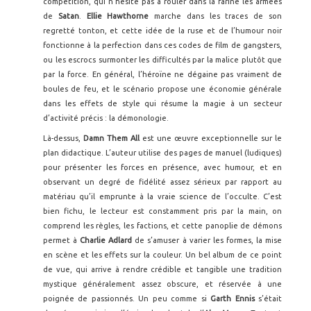
compétition, qui n’hésite pas à rouler dans la farine les armées
de
Satan
.
Ellie Hawthorne
marche dans les traces de son
regretté tonton, et cette idée de la ruse et de l’humour noir
fonctionne à la perfection dans ces codes de film de gangsters,
ou les escrocs surmonter les difficultés par la malice plutôt que
par la force. En général, l’héroïne ne dégaine pas vraiment de
boules de feu, et le scénario propose une économie générale
dans les effets de style qui résume la magie à un secteur
d’activité précis : la démonologie.
Là-dessus,
Damn Them All
est une œuvre exceptionnelle sur le
plan didactique. L’auteur utilise des pages de manuel (ludiques)
pour présenter les forces en présence, avec humour, et en
observant un degré de fidélité assez sérieux par rapport au
matériau qu’il emprunte à la vraie science de l’occulte. C’est
bien fichu, le lecteur est constamment pris par la main, on
comprend les règles, les factions, et cette panoplie de démons
permet à
Charlie Adlard
de s’amuser à varier les formes, la mise
en scène et les effets sur la couleur. Un bel album de ce point
de vue, qui arrive à rendre crédible et tangible une tradition
mystique généralement assez obscure, et réservée à une
poignée de passionnés. Un peu comme si
Garth Ennis
s’était