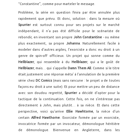
“Constantine”, comme pour marteler le message.
Problème, la série en question finira par être annulée plus
rapidement que prévu. Et donc, solution : dans la mesure où
Spurrier
est surtout connu pour ses projets sur le marché
indépendant, il n’a pas été difficile pour le scénariste de
rebondir, en inventant son propre
John Constantine
- ou même
plus exactement, sa propre
Johanna
. Naturellement facile à
modeler dans d’autres argiles, l’exorciste a donc eu droit à un
genre de spin-off officieux. Un projet qui sonne comme du
Hellblazer
, qui ressemble à du
Hellblazer
, qui a le goût de
Hellblazer
, mais… qui s’appelle
Damn Them All
. Comme si le titre
était justement une réponse méta’ à l’annulation de la première
série chez
DC Comics
(mais sans rancune : le projet a de toutes
façons eu droit à une suite). Et pour mettre un peu de distance
avec son doudou regretté,
Spurrier
a décidé d’opter pour la
tactique de la continuation. Cette fois, on ne s’intéresse pas
directement à John, mais plutôt… à sa nièce. Et dans cette
perspective, voici qu’arrive
Ellie Hawhtorne
, la nièce d’un
certain
Alfred Hawthorne
. Exorciste formée par un exorciste,
invocatrice formée par un invocateur, démonologue héritière
de démonologue. Bienvenue en Angleterre, dans les