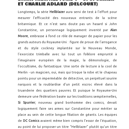
ET CHARLIE ADLARD (DELCOURT)
Longtemps, la série
Hellblazer
aura servi de test à l’effort pour
mesurer l’efficacité des nouveaux entrants de la scène
britannique. Et ce n’est sans doute pas un hasard si John
Constantine, un personnage logiquement inventé par
Alan
Moore
, embrasse à fond ce rôle de manager de papier pour les
grands auteurs du Royaume-Uni : figure de proue de l’arrogance
et du style cockney implantée sur le Nouveau Monde,
l’exorciste trimballe avec lui tout un folklore emprunté à
l’imaginaire européen de la magie, la démonologie, de
l’occultisme, du fantastique. Une sorte de lecture à la cool de
Merlin - un magicien, oui, mais qui troque la robe et le chapeau
pointu pour un imperméable de détective, un perpétuel sourire
narquois et la roublardise d’un petit escroc élevé dans la
truanderie des quartiers pauvres. Et puisque le Royaume-Uni
demeure une fédération basée sur les traditions sempiternelles,
Si Spurrier
, nouveau grand bonhomme des comics, devait
logiquement faire ses armes sur Constantine pour mériter sa
place au sein de cette longue filiation de géants. Les équipes
de
DC Comics
avaient même bien compris l’essor de l’équation,
au point de lui proposer un titre “Hellblazer” plutôt qu’un titre