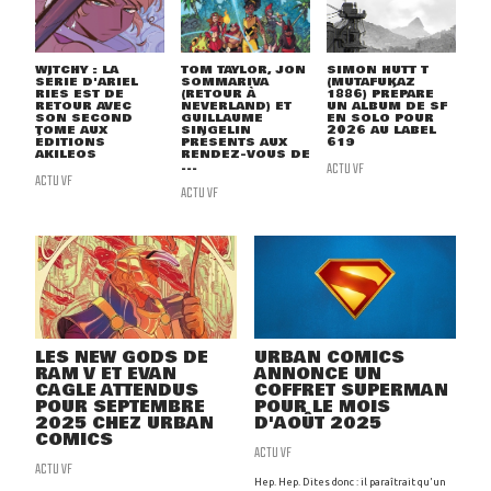
WITCHY : LA
TOM TAYLOR, JON
SIMON HUTT T
SÉRIE D'ARIEL
SOMMARIVA
(MUTAFUKAZ
RIES EST DE
(RETOUR À
1886) PRÉPARE
RETOUR AVEC
NEVERLAND) ET
UN ALBUM DE SF
SON SECOND
GUILLAUME
EN SOLO POUR
TOME AUX
SINGELIN
2026 AU LABEL
ÉDITIONS
PRÉSENTS AUX
619
AKILEOS
RENDEZ-VOUS DE
...
ACTU VF
ACTU VF
ACTU VF
LES NEW GODS DE
URBAN COMICS
RAM V ET EVAN
ANNONCE UN
CAGLE ATTENDUS
COFFRET SUPERMAN
POUR SEPTEMBRE
POUR LE MOIS
2025 CHEZ URBAN
D'AOÛT 2025
COMICS
ACTU VF
ACTU VF
Hep. Hep. Dites donc : il paraîtrait qu'un