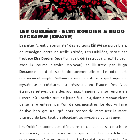
LES OUBLIÉES - ELSA BORDIER & HUGO
DECRAENE (KINAYE)
La partie "création originale" des éditions
Kinaye
se porte bien,
en témoigne cette nouvelle arrivée, Les Oubliées, servie par
l'autrice
Elsa Bordier
(que l'on avait déjà retrouvé chez l'éditeur
avec la courte histoire Moineau) et illustrée par
Hugo
Decraene
, dont il s'agit du premier album. Le pitch est
relativement simple : William est un quarantenaire qui traque de
mystérieuses créatures qui sévissent en France. Des faits
étranges relayés dans des journaux l'amènent à se rendre en
Lozère, où il tombe sur une jeune fille, Lou, dont la maman vient
de se faire enlever par l'un de ces monstres. Le duo va faire
équipe bon gré mal gré pour tenter de retrouver la mère
disparue de Lou, tout en élucidant les mystères de la région.
Les Oubliées pourrait au départ se contenter de son pitch de
vengeance, dans le sens où la quête de Lou, au-delà de
retrouver sa mère, est aussi de battre la créature qui l'a enlevée