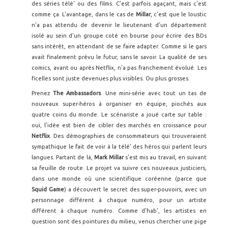
des séries télé’ ou des films. C’est parfois agaçant, mais c’est
comme ça. L’avantage, dans le cas de
Millar
, c’est que le loustic
n’a pas attendu de devenir le lieutenant d’un département
isolé au sein d’un groupe coté en bourse pour écrire des BDs
sans intérêt, en attendant de se faire adapter. Comme si le gars
avait finalement prévu le futur, sans le savoir. La qualité de ses
comics, avant ou après Netflix, n’a pas franchement évolué. Les
ficelles sont juste devenues plus visibles. Ou plus grosses.
Prenez
The Ambassadors
. Une mini-série avec tout un tas de
nouveaux super-héros à organiser en équipe, piochés aux
quatre coins du monde. Le scénariste a joué carte sur table :
oui, l’idée est bien de cibler des marchés en croissance pour
Netflix
. Des démographies de consommateurs qui trouveraient
sympathique le fait de voir à la télé’ des héros qui parlent leurs
langues. Partant de là,
Mark Millar
s’est mis au travail, en suivant
sa feuille de route. Le projet va suivre ces nouveaux justiciers,
dans une monde où une scientifique coréenne (parce que
Squid Game
) a découvert le secret des super-pouvoirs, avec un
personnage différent à chaque numéro, pour un artiste
différent à chaque numéro. Comme d’hab’, les artistes en
question sont des pointures du milieu, venus chercher une pige