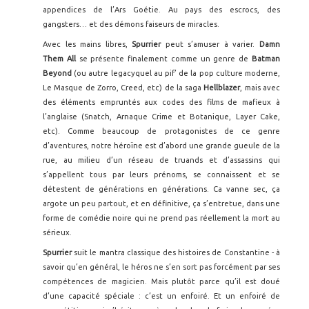
appendices de l’Ars Goétie. Au pays des escrocs, des
gangsters… et des démons faiseurs de miracles.
Avec les mains libres,
Spurrier
peut s’amuser à varier.
Damn
Them All
se présente finalement comme un genre de
Batman
Beyond
(ou autre legacyquel au pif’ de la pop culture moderne,
Le Masque de Zorro, Creed, etc) de la saga
Hellblazer
, mais avec
des éléments empruntés aux codes des films de mafieux à
l’anglaise (Snatch, Arnaque Crime et Botanique, Layer Cake,
etc). Comme beaucoup de protagonistes de ce genre
d’aventures, notre héroïne est d’abord une grande gueule de la
rue, au milieu d’un réseau de truands et d’assassins qui
s’appellent tous par leurs prénoms, se connaissent et se
détestent de générations en générations. Ca vanne sec, ça
argote un peu partout, et en définitive, ça s’entretue, dans une
forme de comédie noire qui ne prend pas réellement la mort au
sérieux.
Spurrier
suit le mantra classique des histoires de Constantine - à
savoir qu’en général, le héros ne s’en sort pas forcément par ses
compétences de magicien. Mais plutôt parce qu’il est doué
d’une capacité spéciale : c’est un enfoiré. Et un enfoiré de