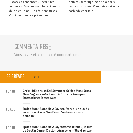
Encore des annonces ? Encore des
nouveau film Superman serait prévu
annonces. Avec un mois de septembre
pour cette année. Vous aviez entendu
déjà bien rempli, les éditions Urban
parler de ce truc là ...
Comics ont encore prévu une ...
COMMENTAIRES
(
0
)
Vous devez être connecté pour participer
LES BRÈVES
TOUT VOIR
06 AOU
Chris McKenna et Erik Sommers (Spider-Man : Brand
New Day) en renfort sur l'écriture de Avengers :
Doomsday et Secret Wars
05 AOU
Spider-Man : Brand New Day : en France, un succès
record aussi avec 3 millions d'entrées en une
semaine
04 AOU
Spider-Man : Brand New Day : comme attendu, le film
de Destin Daniel Cretton dépasse le milliard au box-