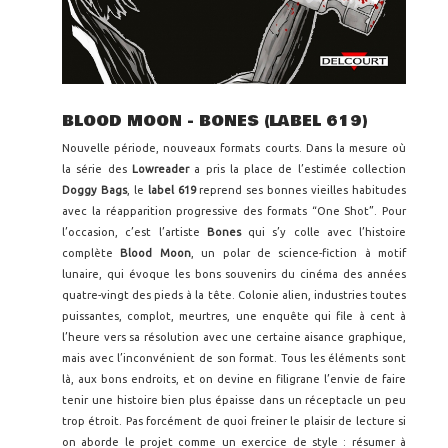
BLOOD MOON - BONES (LABEL 619)
Nouvelle période, nouveaux formats courts. Dans la mesure où
la série des
Lowreader
a pris la place de l’estimée collection
Doggy Bags
, le
label 619
reprend ses bonnes vieilles habitudes
avec la réapparition progressive des formats “One Shot”. Pour
l’occasion, c’est l’artiste
Bones
qui s’y colle avec l’histoire
complète
Blood Moon
, un polar de science-fiction à motif
lunaire, qui évoque les bons souvenirs du cinéma des années
quatre-vingt des pieds à la tête. Colonie alien, industries toutes
puissantes, complot, meurtres, une enquête qui file à cent à
l’heure vers sa résolution avec une certaine aisance graphique,
mais avec l’inconvénient de son format. Tous les éléments sont
là, aux bons endroits, et on devine en filigrane l’envie de faire
tenir une histoire bien plus épaisse dans un réceptacle un peu
trop étroit. Pas forcément de quoi freiner le plaisir de lecture si
on aborde le projet comme un exercice de style : résumer à