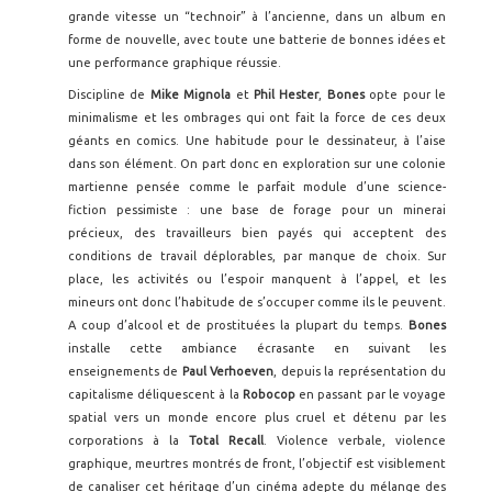
grande vitesse un “technoir” à l’ancienne, dans un album en
forme de nouvelle, avec toute une batterie de bonnes idées et
une performance graphique réussie.
Discipline de
Mike Mignola
et
Phil Hester
,
Bones
opte pour le
minimalisme et les ombrages qui ont fait la force de ces deux
géants en comics. Une habitude pour le dessinateur, à l’aise
dans son élément. On part donc en exploration sur une colonie
martienne pensée comme le parfait module d’une science-
fiction pessimiste : une base de forage pour un minerai
précieux, des travailleurs bien payés qui acceptent des
conditions de travail déplorables, par manque de choix. Sur
place, les activités ou l’espoir manquent à l’appel, et les
mineurs ont donc l’habitude de s’occuper comme ils le peuvent.
A coup d’alcool et de prostituées la plupart du temps.
Bones
installe cette ambiance écrasante en suivant les
enseignements de
Paul Verhoeven
, depuis la représentation du
capitalisme déliquescent à la
Robocop
en passant par le voyage
spatial vers un monde encore plus cruel et détenu par les
corporations à la
Total Recall
. Violence verbale, violence
graphique, meurtres montrés de front, l’objectif est visiblement
de canaliser cet héritage d’un cinéma adepte du mélange des