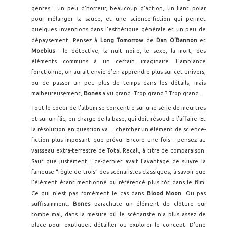
genres : un peu d’horreur, beaucoup d’action, un liant polar
pour mélanger la sauce, et une science-fiction qui permet
quelques inventions dans l’esthétique générale et un peu de
dépaysement. Pensez à
Long Tomorrow
de
Dan O’Bannon
et
Moebius
: le détective, la nuit noire, le sexe, la mort, des
éléments communs à un certain imaginaire. L’ambiance
fonctionne, on aurait envie d’en apprendre plus sur cet univers,
ou de passer un peu plus de temps dans les détails, mais
malheureusement,
Bones
a vu grand. Trop grand ? Trop grand.
Tout le coeur de l’album se concentre sur une série de meurtres
et sur un flic, en charge de la base, qui doit résoudre l’affaire. Et
la résolution en question va… chercher un élément de science-
fiction plus imposant que prévu. Encore une fois : pensez au
vaisseau extra-terrestre de Total Recall, à titre de comparaison.
Sauf que justement : ce-dernier avait l’avantage de suivre la
fameuse “règle de trois” des scénaristes classiques, à savoir que
l’élément étant mentionné ou référencé plus tôt dans le film.
Ce qui n’est pas forcément le cas dans
Blood Moon
. Ou pas
suffisamment.
Bones
parachute un élément de clôture qui
tombe mal, dans la mesure où le scénariste n’a plus assez de
place pour expliquer, détailler ou explorer le concept. D’une