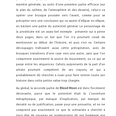
manière générale, au sortir d’une première partie efficace (sur
le plan du rythme, de l’atmosphère et des dessins), celui-ci va
opérer une brusque poussée vers l’avant, comme pour se
précipiter vers une conclusion qui va sauter d’ellipse en ellipse,
en bâclant une partie du potentiel général. Le personnage de
la prostituée est un assez bel exemple : présente sur à peine
deux pages, dans un bar que l’on n’a pourtant cessé de
mentionner au début de l’histoire, et puis s’en va. Certains
découpages trahissent aussi cette précipitation, avec de
brusques transitions d’une case vers une autre, sans que l’on
comprenne exactement la source du mouvement, ou ce qui se
passe entre les séquences. Cahots surprenants de la part d’un
artiste pourtant compétent de ses crayons, et qui a
probablement dû chercher à ruser pour faire rentrer toute son
histoire dans cette petite valise trop chargée.
Au global, la seconde partie de
Blood Moon
est donc forcément
décevante, parce que le potentiel était là. L’ouverture
métaphysique, par manque d’explication, par manque de
densité ou de justification, passe pour une pirouette, et on ne
comprend pas exactement ce que le scénariste a cherché à
nous dire de nouveau en surimpression de son hommage aux