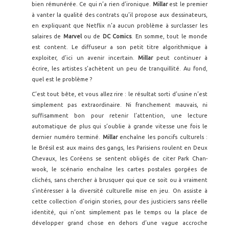
bien rémunérée. Ce qui n’a rien d’ironique.
Millar
est le premier
à vanter la qualité des contrats qu’il propose aux dessinateurs,
en expliquant que Netflix n’a aucun problème à surclasser les
salaires de
Marvel
ou de
DC Comics
. En somme, tout le monde
est content. Le diffuseur a son petit titre algorithmique à
exploiter, d’ici un avenir incertain.
Millar
peut continuer à
écrire, les artistes s’achètent un peu de tranquillité. Au fond,
quel est le problème ?
C’est tout bête, et vous allez rire : le résultat sorti d’usine n’est
simplement pas extraordinaire. Ni franchement mauvais, ni
suffisamment bon pour retenir l’attention, une lecture
automatique de plus qui s’oublie à grande vitesse une fois le
dernier numéro terminé.
Millar
enchaîne les poncifs culturels :
le Brésil est aux mains des gangs, les Parisiens roulent en Deux
Chevaux, les Coréens se sentent obligés de citer Park Chan-
wook, le scénario enchaîne les cartes postales gorgées de
clichés, sans chercher à brusquer qui que ce soit ou à vraiment
s’intéresser à la diversité culturelle mise en jeu. On assiste à
cette collection d’origin stories, pour des justiciers sans réelle
identité, qui n’ont simplement pas le temps ou la place de
développer grand chose en dehors d’une vague accroche