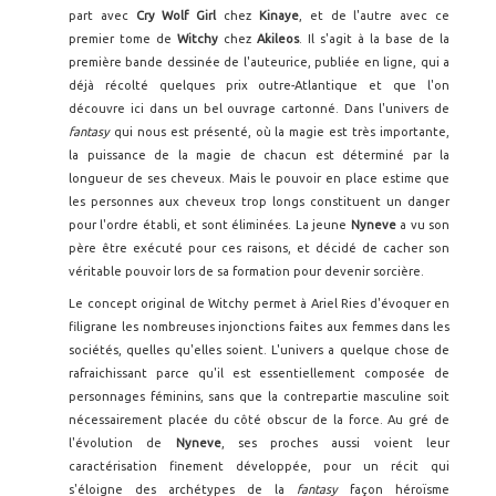
part avec
Cry Wolf Girl
chez
Kinaye
, et de l'autre avec ce
premier tome de
Witchy
chez
Akileos
. Il s'agit à la base de la
première bande dessinée de l'auteurice, publiée en ligne, qui a
déjà récolté quelques prix outre-Atlantique et que l'on
découvre ici dans un bel ouvrage cartonné. Dans l'univers de
fantasy
qui nous est présenté, où la magie est très importante,
la puissance de la magie de chacun est déterminé par la
longueur de ses cheveux. Mais le pouvoir en place estime que
les personnes aux cheveux trop longs constituent un danger
pour l'ordre établi, et sont éliminées. La jeune
Nyneve
a vu son
père être exécuté pour ces raisons, et décidé de cacher son
véritable pouvoir lors de sa formation pour devenir sorcière.
Le concept original de Witchy permet à Ariel Ries d'évoquer en
filigrane les nombreuses injonctions faites aux femmes dans les
sociétés, quelles qu'elles soient. L'univers a quelque chose de
rafraichissant parce qu'il est essentiellement composée de
personnages féminins, sans que la contrepartie masculine soit
nécessairement placée du côté obscur de la force. Au gré de
l'évolution de
Nyneve
, ses proches aussi voient leur
caractérisation finement développée, pour un récit qui
s'éloigne des archétypes de la
fantasy
façon héroïsme