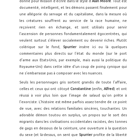
donné pour mission d’écrire dans le style d’
Alan Moore
. Tout est
documenté, intelligent, et les démons passent finalement pour
une allégorie du servage et du capitalisme, dans la mesure où
les créatures souffrent au service de la race humaine, ne
reçoivent rien en échange, et sont utilisés pour servir
l’ascension de personnes fondamentalement égocentrées, qui
veulent surtout s’élever socialement ou devenir riches. Plutôt
colérique sur le fond,
Spurrier
insère ici ou là quelques
commentaires plus directs sur l’état du monde (sur le port
d’arme aux Etats-Unis, par exemple, mais aussi la politique du
Royaume-Uni) dans cette idée d’un coup de poing cynique qui
ne s’embarrasse pas à composer avec les nuances.
Seuls les personnages gris sortent grandis de toute l’affaire,
celles et ceux qui ont côtoyé
Constantine
(enfin,
Alfred
) et ont
réussi à voir plus loin que l’image de salaud qu’on prête à
l’exorciste. L’histoire est même parfois assez tendre de ce point
de vue, avec des relations familiales sincères, touchantes. Un
adorable démon toutou en surplus, un propos sur le sort des
migrants dans les civilisations occidentales racistes, des tonnes
de gags en dessous de la ceinture, une ouverture à la question
du sexe (et là-dessus, on sent que
Spurrier
profite de la liberté