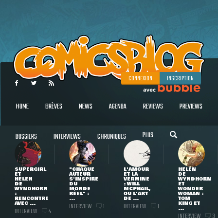
CONNEXION
INSCRIPTION
HOME
BRÈVES
NEWS
AGENDA
REVIEWS
PREVIEWS
PLUS
DOSSIERS
INTERVIEWS
CHRONIQUES
SUPERGIRL
"CHAQUE
L'AMOUR
HELEN
ET
AUTEUR
ET LA
DE
HELEN
S'INSPIRE
VERMINE
WYNDHORN
DE
DU
: WILL
ET
WYNDHORN
MONDE
MCPHAIL,
WONDER
:
RÉEL" :
OU L'ART
WOMAN :
RENCONTRE
...
DE ...
TOM
AVEC ...
KING ET
INTERVIEW
INTERVIEW
1
1
...
INTERVIEW
4
INTERVIEW
3