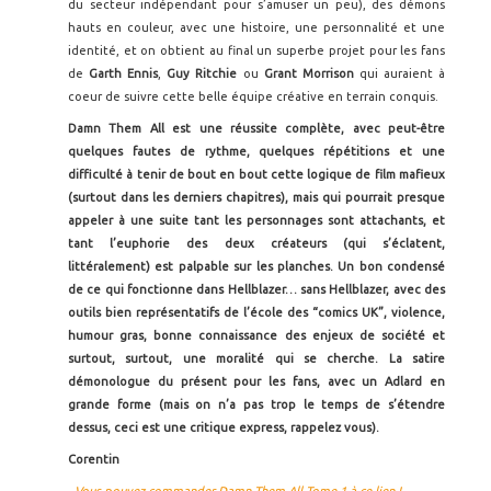
du secteur indépendant pour s’amuser un peu), des démons
hauts en couleur, avec une histoire, une personnalité et une
identité, et on obtient au final un superbe projet pour les fans
de
Garth Ennis
,
Guy Ritchie
ou
Grant Morrison
qui auraient à
coeur de suivre cette belle équipe créative en terrain conquis.
Damn Them All est une réussite complète, avec peut-être
quelques fautes de rythme, quelques répétitions et une
difficulté à tenir de bout en bout cette logique de film mafieux
(surtout dans les derniers chapitres), mais qui pourrait presque
appeler à une suite tant les personnages sont attachants, et
tant l’euphorie des deux créateurs (qui s’éclatent,
littéralement) est palpable sur les planches. Un bon condensé
de ce qui fonctionne dans Hellblazer… sans Hellblazer, avec des
outils bien représentatifs de l’école des “comics UK”, violence,
humour gras, bonne connaissance des enjeux de société et
surtout, surtout, une moralité qui se cherche. La satire
démonologue du présent pour les fans, avec un Adlard en
grande forme (mais on n’a pas trop le temps de s’étendre
dessus, ceci est une critique express, rappelez vous).
Corentin