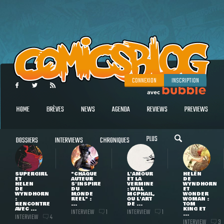
CONNEXION
INSCRIPTION
HOME
BRÈVES
NEWS
AGENDA
REVIEWS
PREVIEWS
PLUS
DOSSIERS
INTERVIEWS
CHRONIQUES
SUPERGIRL
"CHAQUE
L'AMOUR
HELEN
ET
AUTEUR
ET LA
DE
HELEN
S'INSPIRE
VERMINE
WYNDHORN
DE
DU
: WILL
ET
WYNDHORN
MONDE
MCPHAIL,
WONDER
:
RÉEL" :
OU L'ART
WOMAN :
RENCONTRE
...
DE ...
TOM
AVEC ...
KING ET
INTERVIEW
INTERVIEW
1
1
...
INTERVIEW
4
INTERVIEW
3