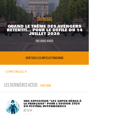
TRASHBAG
QUAND LE THÈME DES AVENGERS
RETENTIT... POUR LE DÉFILÉ DU 14
JUILLET 2026
PAR
ARNO KIKOO
VOIR TOUS LES ARTICLES TRASHBAG
COMICSBLOG.fr
LES DERNIÈRES ACTUS
TOUT VOIR
UNE EXPOSITION "LES SUPER-HÉROS À
LA FRANÇAISE" POUR L'ÉDITION 2026
DU FESTIVAL HYPERMONDES
ACTU VF