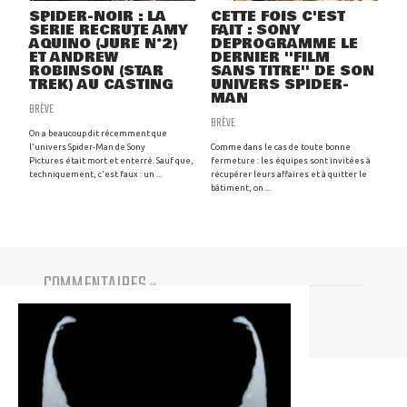
SPIDER-NOIR : LA
CETTE FOIS C'EST
SÉRIE RECRUTE AMY
FAIT : SONY
AQUINO (JURÉ N°2)
DÉPROGRAMME LE
ET ANDREW
DERNIER ''FILM
ROBINSON (STAR
SANS TITRE'' DE SON
TREK) AU CASTING
UNIVERS SPIDER-
MAN
BRÈVE
BRÈVE
On a beaucoup dit récemment que
l'univers Spider-Man de Sony
Comme dans le cas de toute bonne
Pictures était mort et enterré. Sauf que,
fermeture : les équipes sont invitées à
techniquement, c'est faux : un ...
récupérer leurs affaires et à quitter le
bâtiment, on ...
COMMENTAIRES
(
0
)
Vous devez être connecté pour participer