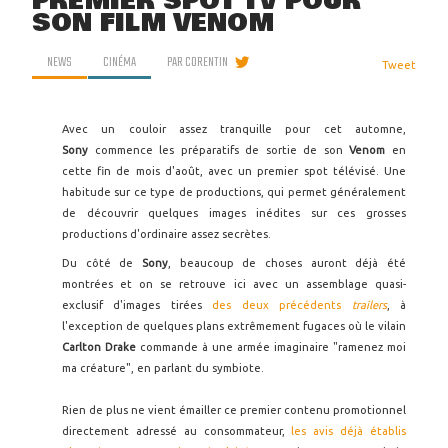
PREMIER SPOT TV POUR
SON FILM VENOM
NEWS
CINÉMA
PAR
CORENTIN
Tweet
Avec un couloir assez tranquille pour cet automne,
Sony
commence les préparatifs de sortie de son
Venom
en
cette fin de mois d'août, avec un premier spot télévisé. Une
habitude sur ce type de productions, qui permet généralement
de découvrir quelques images inédites sur ces grosses
productions d'ordinaire assez secrètes.
Du côté de
Sony
, beaucoup de choses auront déjà été
montrées et on se retrouve ici avec un assemblage quasi-
exclusif d'images tirées
des deux précédents
trailers
, à
l'exception de quelques plans extrêmement fugaces où le vilain
Carlton Drake
commande à une armée imaginaire "ramenez moi
ma créature", en parlant du symbiote.
Rien de plus ne vient émailler ce premier contenu promotionnel
directement adressé au consommateur,
les avis déjà établis