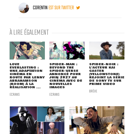
CORENTIN
EST SUR TWITTER
À LIRE ÉGALEMENT
LOVE
SPIDER-MAN :
SPIDER-NOIR :
EVERLASTING :
BEYOND THE
L'ACTEUR KAI
UNE ADAPTATION
SPIDER-VERSE
CASTER
CINÉMA EN
ANNONCÉ POUR
(YELLOWSTONE)
ROUTE PAR LENNY
JUIN 2027 AU
REJOINT LA SÉRIE
ABRAHAMSON
CINÉMA AVEC DE
DE SONY TV SUR
(ROOM) À LA
NOUVELLES
PRIME VIDEO
RÉALISATION ...
IMAGES
BRÈVE
ECRANS
ECRANS