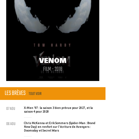
VENOM
FILM - 2018
LES BRÈVES
TOUT VOIR
07 AOU
X-Men '97 : la saison 3 bien prévue pour 2027, et la
saison 4 pour 2028
06 AOU
Chris McKenna et Erik Sommers (Spider-Man : Brand
New Day) en renfort sur l'écriture de Avengers :
Doomsday et Secret Wars