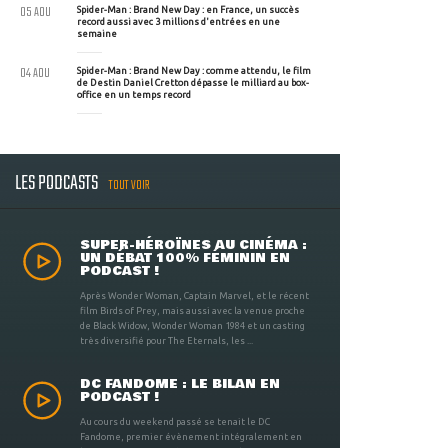
05 AOU
Spider-Man : Brand New Day : en France, un succès
record aussi avec 3 millions d'entrées en une
semaine
04 AOU
Spider-Man : Brand New Day : comme attendu, le film
de Destin Daniel Cretton dépasse le milliard au box-
office en un temps record
LES PODCASTS
TOUT VOIR
SUPER-HÉROÏNES AU CINÉMA :
UN DÉBAT 100% FÉMININ EN
PODCAST !
Après Wonder Woman, Captain Marvel, et le récent
film Birds of Prey, mais aussi avec la venue proche
de Black Widow, Wonder Woman 1984 et un casting
très diversifié pour The Eternals, les ...
DC FANDOME : LE BILAN EN
PODCAST !
Au cours du weekend passé se tenait le DC
Fandome, premier évènement intégralement en