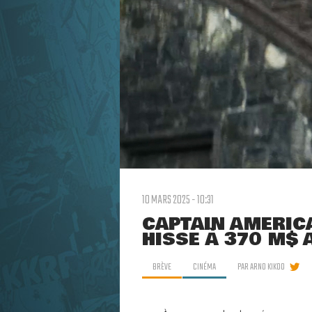
10 MARS 2025 - 10:31
CAPTAIN AMERIC
HISSE À 370 M$ 
BRÈVE
CINÉMA
PAR
ARNO KIKOO