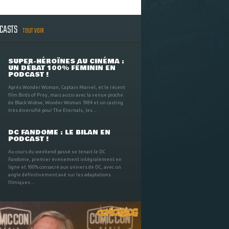
DCASTS
TOUT VOIR
SUPER-HÉROÏNES AU CINÉMA :
UN DÉBAT 100% FÉMININ EN
PODCAST !
Après Wonder Woman, Captain Marvel, et le récent
film Birds of Prey, mais aussi avec la venue proche
de Black Widow, Wonder Woman 1984 et un casting
très diversifié pour The Eternals, les ...
DC FANDOME : LE BILAN EN
PODCAST !
Au cours du weekend passé se tenait le DC
Fandome, premier évènement intégralement en
ligne et 100% consacré aux univers de DC, avec un
angle définitivement axé sur les adaptations
filmiques ...