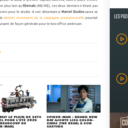
e plus loin qu'
Eternals
(402 M$), ces deux derniers n'étant pas
iers pour le studio. A voir désormais si
Marvel Studios
saura se
LES PO
 le
dernier revirement de la campagne promotionnelle
pourrait
isant de façon générale pour le box-office américain.
FAIT LE PLEIN DE SETS
SPIDER-MAN : BRAND NEW
L POUR L'ÉTÉ 2025
DAY AJOUTE LIZA COLÓN-
 BEAUCOUP DE
ZAYAS (THE BEAR) À SON
ER-MAN)
CASTING