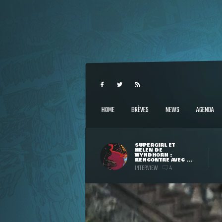
HOME
BRÈVES
NEWS
AGENDA
SUPERGIRL ET
HELEN DE
WYNDHORN :
RENCONTRE AVEC ...
INTERVIEW
4