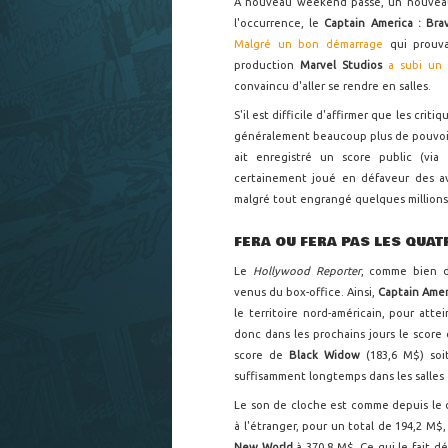
À nouveau weekend passé, un nouveau p
l'occurrence, le
Captain America : Br
Malgré un bon démarrage
qui prouv
production
Marvel Studios
a subi un 
convaincu d'aller se rendre en salles.
S'il est difficile d'affirmer que les crit
généralement beaucoup plus de pouvoir 
ait enregistré un score public (via
certainement joué en défaveur des 
malgré tout engrangé quelques millions 
FERA OU FERA PAS LES QUAT
Le
Hollywood Reporter
, comme bien d'
venus du box-office. Ainsi,
Captain Amer
le territoire nord-américain, pour atte
donc dans les prochains jours le score
score de
Black Widow
(183,6 M$)
so
suffisamment longtemps dans les salles
Le son de cloche est comme depuis le dé
à l'étranger, pour un total de 194,2 M$
New World
à 370,8 M$. Ce qui le fait d