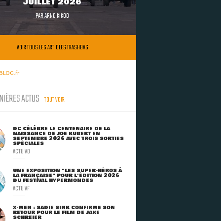
JUILLET 2026
PAR
ARNO KIKOO
VOIR TOUS LES ARTICLES TRASHBAG
BLOG.fr
NIÈRES ACTUS
TOUT VOIR
DC CÉLÈBRE LE CENTENAIRE DE LA
NAISSANCE DE JOE KUBERT EN
SEPTEMBRE 2026 AVEC TROIS SORTIES
SPÉCIALES
ACTU VO
UNE EXPOSITION "LES SUPER-HÉROS À
LA FRANÇAISE" POUR L'ÉDITION 2026
DU FESTIVAL HYPERMONDES
ACTU VF
X-MEN : SADIE SINK CONFIRME SON
RETOUR POUR LE FILM DE JAKE
SCHREIER