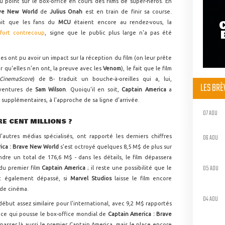
oint sur le box-office en cours des films de super-héros. En
ave New World
de
Julius Onah
est en train de finir sa course.
ait que les fans du
MCU
étaient encore au rendez-vous, la
fort contrecoup
, signe que le public plus large n'a pas été
iques ont pu avoir un impact sur la réception du film (on leur prête
qu'elles n'en ont, la preuve avec les
Venom
), le fait que le film
CinemaScore
) de B- traduit un bouche-à-oreilles qui a, lui,
LES BR
aventures de
Sam Wilson
. Quoiqu'il en soit,
Captain America
a
supplémentaires, à l'approche de sa ligne d'arrivée.
07 AOU
RE CENT MILLIONS ?
06 AOU
autres médias spécialisés, ont rapporté les derniers chiffres
ica : Brave New World
s'est octroyé quelques 8,5 M$ de plus sur
indre un total de 176,6 M$ - dans les détails, le film dépassera
05 AOU
 du premier film
Captain America
; il reste une possibilité que le
it également dépassé, si
Marvel Studios
laisse le film encore
 de cinéma.
04 AOU
but assez similaire pour l'international, avec 9,2 M$ rapportés
, ce qui pousse le box-office mondial de
Captain America : Brave
épasser là aussi le premier Captain America, mais le place encore