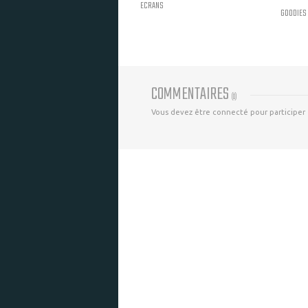
ECRANS
GOODIES
COMMENTAIRES
(
0
)
Vous devez être connecté pour participer