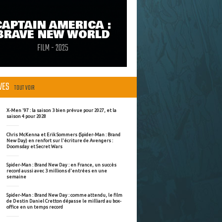
CAPTAIN AMERICA :
BRAVE NEW WORLD
FILM - 2025
ÈVES
TOUT VOIR
X-Men '97 : la saison 3 bien prévue pour 2027, et la
saison 4 pour 2028
Chris McKenna et Erik Sommers (Spider-Man : Brand
New Day) en renfort sur l'écriture de Avengers :
Doomsday et Secret Wars
Spider-Man : Brand New Day : en France, un succès
record aussi avec 3 millions d'entrées en une
semaine
Spider-Man : Brand New Day : comme attendu, le film
de Destin Daniel Cretton dépasse le milliard au box-
office en un temps record