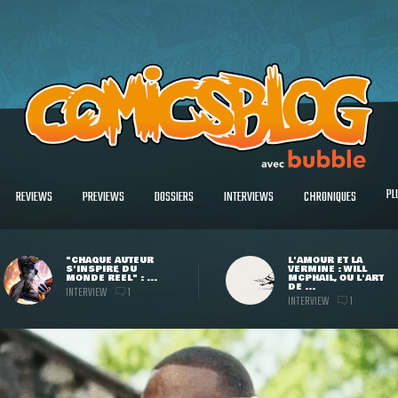
PL
REVIEWS
PREVIEWS
DOSSIERS
INTERVIEWS
CHRONIQUES
"CHAQUE AUTEUR
L'AMOUR ET LA
S'INSPIRE DU
VERMINE : WILL
MONDE RÉEL" : ...
MCPHAIL, OU L'ART
DE ...
INTERVIEW
1
INTERVIEW
1