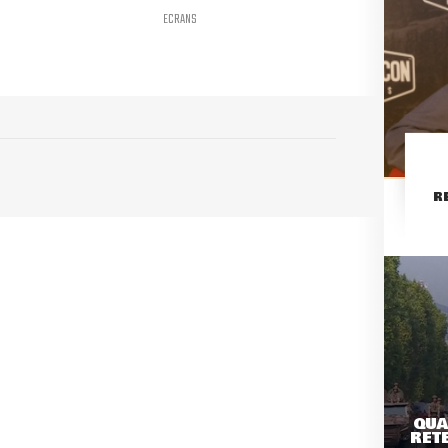
ECRANS
R
QUA
RETE