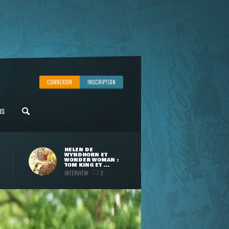
CONNEXION
INSCRIPTION
US
HELEN DE
WYNDHORN ET
WONDER WOMAN :
TOM KING ET ...
INTERVIEW
3