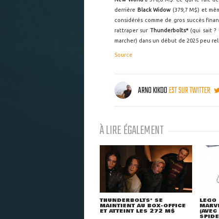
derrière
Black Widow
(379,7 M$) et mêm
considérés comme de gros succès financ
rattraper sur
Thunderbolts*
(qui sait ?
marcher) dans un début de 2025 peu relu
Source
ARNO KIKOO
EST SUR TWITTER
À LIRE ÉGALEMENT
THUNDERBOLTS* SE
LEGO 
MAINTIENT AU BOX-OFFICE
MARVE
ET ATTEINT LES 272 M$
(AVEC
SPID