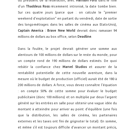
du président de la fédération, avec
Harrison Ford
dans le rôle
d'un
Thaddeus Ross
récemment intronisé, la date tombe bien.
Sur ces quatre jours (parce que : on calcule le "premier
weekend d'exploitation" en partant du vendredi, date de sortie
des longs-métrages dans les salles de cinéma aux Etats-Unis),
Captain America : Brave New World
devrait donc ramasser 94
millions de dollars au box office, selon
Deadline
.
Dans la foulée, le projet devrait générer une somme aux
alentours de 100 millions de dollars sur le reste du monde, pour
un compte rond de 190 millions de dollars estimés. De quoi
rebâtir la confiance chez
Marvel Studios
et assurer de la
rentabilité potentielle de cette nouvelle aventure, dans la
mesure où le budget de production (officiel) aurait été de 180 à
200 millions de dollars. A force, vous devez connaître l'équation
: on compte 50% de cette somme pour évaluer le budget
publicitaire (donc 100 millions) et on multiplie par deux l'argent
généré sur les entrées en salle pour obtenir une vague idée du
montant à atteindre pour arriver au point d'équilibre (une fois
que la distribution, les salles de cinéma, les partenaires
externes et les taxes ont fini de grignoter le total). En somme,
et même s'il est toujours difficile d'avancer un montant précis,