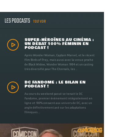
LES PODCASTS
TOUT VOIR
SUPER-HÉROÏNES AU CINÉMA :
UN DÉBAT 100% FÉMININ EN
PODCAST !
Après Wonder Woman, Captain Marvel, et le récent
film Birds of Prey, mais aussi avec la venue proche
de Black Widow, Wonder Woman 1984 et un casting
très diversifié pour The Eternals, les ...
DC FANDOME : LE BILAN EN
PODCAST !
Au cours du weekend passé se tenait le DC
Fandome, premier évènement intégralement en
ligne et 100% consacré aux univers de DC, avec un
angle définitivement axé sur les adaptations
filmiques ...