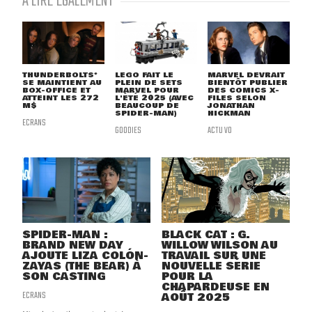
À LIRE ÉGALEMENT
THUNDERBOLTS*
LEGO FAIT LE
MARVEL DEVRAIT
SE MAINTIENT AU
PLEIN DE SETS
BIENTÔT PUBLIER
BOX-OFFICE ET
MARVEL POUR
DES COMICS X-
ATTEINT LES 272
L'ÉTÉ 2025 (AVEC
FILES SELON
M$
BEAUCOUP DE
JONATHAN
SPIDER-MAN)
HICKMAN
ECRANS
GOODIES
ACTU VO
SPIDER-MAN :
BLACK CAT : G.
BRAND NEW DAY
WILLOW WILSON AU
AJOUTE LIZA COLÓN-
TRAVAIL SUR UNE
ZAYAS (THE BEAR) À
NOUVELLE SÉRIE
SON CASTING
POUR LA
CHAPARDEUSE EN
ECRANS
AOÛT 2025