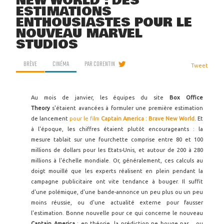
NEW WORLD : DES
ESTIMATIONS
ENTHOUSIASTES POUR LE
NOUVEAU MARVEL
STUDIOS
BRÈVE
CINÉMA
PAR
CORENTIN
Tweet
Au mois de janvier, les équipes du site
Box Office
Theory
s'étaient avancées à formuler une première estimation
de lancement
pour le film
Captain America : Brave New World
. Et
à l'époque, les chiffres étaient plutôt encourageants : la
mesure tablait sur une fourchette comprise entre 80 et 100
millions de dollars pour les Etats-Unis, et autour de 200 à 280
millions à l'échelle mondiale. Or, généralement, ces calculs au
doigt mouillé que les experts réalisent en plein pendant la
campagne publicitaire ont vite tendance à bouger. Il suffit
d'une polémique, d'une bande-annonce un peu plus ou un peu
moins réussie, ou d'une actualité externe pour fausser
l'estimation. Bonne nouvelle pour ce qui concerne le nouveau
Captain America
: en théorie, la prédiction ne bouge pas... ou