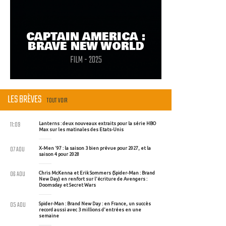
CAPTAIN AMERICA :
BRAVE NEW WORLD
FILM - 2025
LES BRÈVES
TOUT VOIR
11:09
Lanterns : deux nouveaux extraits pour la série HBO
Max sur les matinales des Etats-Unis
07 AOU
X-Men '97 : la saison 3 bien prévue pour 2027, et la
saison 4 pour 2028
06 AOU
Chris McKenna et Erik Sommers (Spider-Man : Brand
New Day) en renfort sur l'écriture de Avengers :
Doomsday et Secret Wars
05 AOU
Spider-Man : Brand New Day : en France, un succès
record aussi avec 3 millions d'entrées en une
semaine