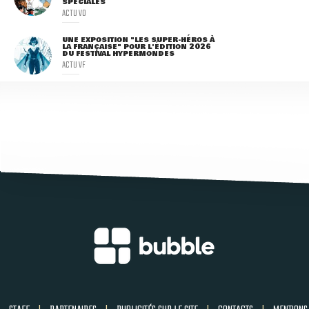
SPÉCIALES
ACTU VO
UNE EXPOSITION "LES SUPER-HÉROS À
LA FRANÇAISE" POUR L'ÉDITION 2026
DU FESTIVAL HYPERMONDES
ACTU VF