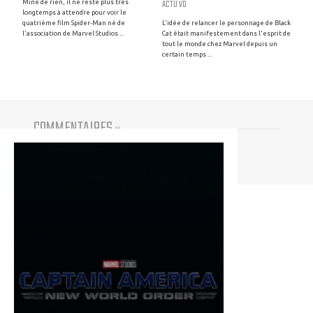
ACTU VO
Mine de rien, il ne reste plus très
longtemps à attendre pour voir le
quatrième film Spider-Man né de
L'idée de relancer le personnage de Black
l'association de Marvel Studios ...
Cat était manifestement dans l'esprit de
tout le monde chez Marvel depuis un
certain temps ...
COMMENTAIRES
(
0
)
Vous devez être connecté pour participer