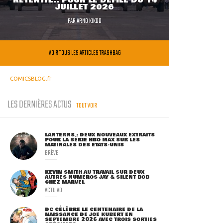
RETENTIT... POUR LE DÉFILÉ DU 14
JUILLET 2026
PAR
ARNO KIKOO
VOIR TOUS LES ARTICLES TRASHBAG
COMICSBLOG.fr
LES DERNIÈRES ACTUS
TOUT VOIR
LANTERNS : DEUX NOUVEAUX EXTRAITS
POUR LA SÉRIE HBO MAX SUR LES
MATINALES DES ETATS-UNIS
BRÈVE
KEVIN SMITH AU TRAVAIL SUR DEUX
AUTRES NUMÉROS JAY & SILENT BOB
CHEZ MARVEL
ACTU VO
DC CÉLÈBRE LE CENTENAIRE DE LA
NAISSANCE DE JOE KUBERT EN
SEPTEMBRE 2026 AVEC TROIS SORTIES