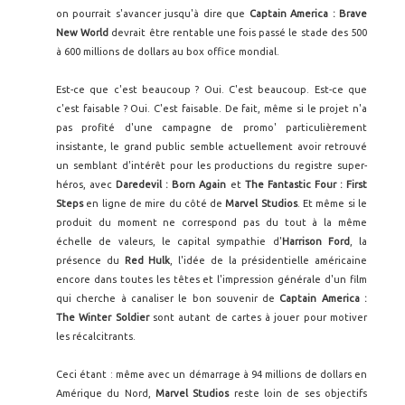
on pourrait s'avancer jusqu'à dire que
Captain America : Brave
New World
devrait être rentable une fois passé le stade des 500
à 600 millions de dollars au box office mondial.
Est-ce que c'est beaucoup ? Oui. C'est beaucoup. Est-ce que
c'est faisable ? Oui. C'est faisable. De fait, même si le projet n'a
pas profité d'une campagne de promo' particulièrement
insistante, le grand public semble actuellement avoir retrouvé
un semblant d'intérêt pour les productions du registre super-
héros, avec
Daredevil : Born Again
et
The Fantastic Four : First
Steps
en ligne de mire du côté de
Marvel Studios
. Et même si le
produit du moment ne correspond pas du tout à la même
échelle de valeurs, le capital sympathie d'
Harrison Ford
, la
présence du
Red Hulk
, l'idée de la présidentielle américaine
encore dans toutes les têtes et l'impression générale d'un film
qui cherche à canaliser le bon souvenir de
Captain America :
The Winter Soldier
sont autant de cartes à jouer pour motiver
les récalcitrants.
Ceci étant : même avec un démarrage à 94 millions de dollars en
Amérique du Nord,
Marvel Studios
reste loin de ses objectifs