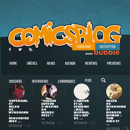
CONNEXION
INSCRIPTION
HOME
BRÈVES
NEWS
AGENDA
REVIEWS
PREVIEWS
PLUS
DOSSIERS
INTERVIEWS
CHRONIQUES
SUPERGIRL
"CHAQUE
L'AMOUR
HELEN
ET
AUTEUR
ET LA
DE
HELEN
S'INSPIRE
VERMINE
WYNDHORN
DE
DU
: WILL
ET
WYNDHORN
MONDE
MCPHAIL,
WONDER
:
RÉEL" :
OU L'ART
WOMAN :
RENCONTRE
...
DE ...
TOM
AVEC ...
KING ET
INTERVIEW
INTERVIEW
1
1
...
INTERVIEW
4
INTERVIEW
3