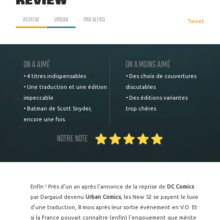
REVIEW
REVIEW
URBAN
PAR
ALFRO
Tweet
ON A AIMÉ
ON A MOINS AIMÉ
• 4 titres indispensables
• Des choix de couvertures
• Une traduction et une édition
discutables
impeccable
• Des éditions variantes
• Batman de Scott Snyder,
trop chères
encore une fois.
NOTRE NOTE
Enfin ! Près d'un an après l'annonce de la reprise de
DC Comics
par Dargaud devenu
Urban Comics
, les New 52 se payent le luxe
d'une traduction, 8 mois après leur sortie évènement en V.O. Et
si la France pouvait connaître (enfin) l'engouement que mérite