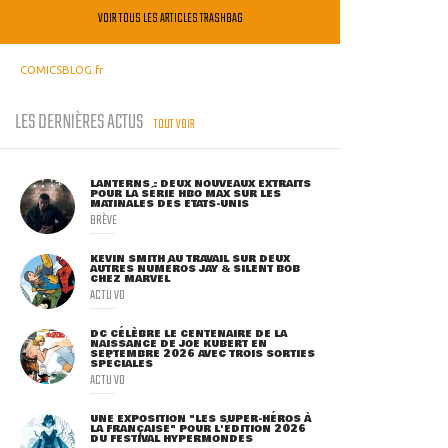
VOIR TOUS LES ARTICLES TRASHBAG
COMICSBLOG.fr
LES DERNIÈRES ACTUS
TOUT VOIR
LANTERNS : DEUX NOUVEAUX EXTRAITS
POUR LA SÉRIE HBO MAX SUR LES
MATINALES DES ETATS-UNIS
BRÈVE
KEVIN SMITH AU TRAVAIL SUR DEUX
AUTRES NUMÉROS JAY & SILENT BOB
CHEZ MARVEL
ACTU VO
DC CÉLÈBRE LE CENTENAIRE DE LA
NAISSANCE DE JOE KUBERT EN
SEPTEMBRE 2026 AVEC TROIS SORTIES
SPÉCIALES
ACTU VO
UNE EXPOSITION "LES SUPER-HÉROS À
LA FRANÇAISE" POUR L'ÉDITION 2026
DU FESTIVAL HYPERMONDES