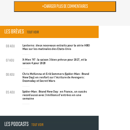
+
CHARGER PLUS DE COMMENTAIRES
LES BRÈVES
TOUT VOIR
08 AOU
Lanterns : deux nouveaux extraits pour la série HBO
Max sur les matinales des Etats-Unis
07 AOU
X-Men '97 : la saison 3 bien prévue pour 2027, et la
saison 4 pour 2028
06 AOU
Chris McKenna et Erik Sommers (Spider-Man : Brand
New Day) en renfort sur l'écriture de Avengers :
Doomsday et Secret Wars
05 AOU
Spider-Man : Brand New Day : en France, un succès
record aussi avec 3 millions d'entrées en une
semaine
LES PODCASTS
TOUT VOIR