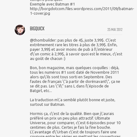
Exemple avec Batman #1
http://borgdotcom.files.wordpress.com/2011/09/batman-
1-cover.jpg
BIGQUICK
25 MAI 2012
@thombuilder: pas plus de 4$, juste 3,99$. C\'est
extrêmement rare les titres à plus de 3,99$. Enfin,
payer 3,99$ et avoir moins de pub à l\'intérieur
d\'un comic à 2,99$, à savoir quoi est le mieux, c\'est
au goût de chacun :)
Bon, bon magazine, mais quelques coquilles : déjà,
tous les numéros #1 sont daté de Novembre 2011
alors qu\'ils sont tous sorti en Septembre. Des
fautes de français \"à partir de dorénavant\", ça ne
se dit pas. Les \"il\" sans L dans l\'épisode de
Batgirl, etc...
La traduction m\'a semblé plutôt bonne et juste,
surtout sur Batman.
Hormis ça, c\'est de la qualité. Bien que j\'aurais
préféré un prix un peu plus attractif. Ultimate
Universe, pour comparer, c\'est 6 épisodes pour 10
centimes de plus. Certes je fais la fine bouche.
L\'avantage d\'Urban c\'est de toujours faire une
coupure entre les séries en mettant les couvertures