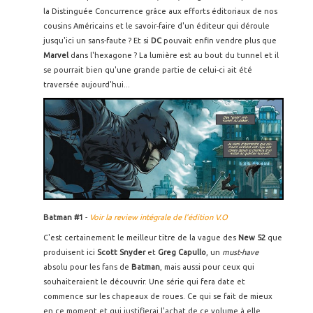
la Distinguée Concurrence grâce aux efforts éditoriaux de nos
cousins Américains et le savoir-faire d'un éditeur qui déroule
jusqu'ici un sans-faute ? Et si
DC
pouvait enfin vendre plus que
Marvel
dans l'hexagone ? La lumière est au bout du tunnel et il
se pourrait bien qu'une grande partie de celui-ci ait été
traversée aujourd'hui...
Batman #1
-
Voir la review intégrale de l'édition V.O
C'est certainement le meilleur titre de la vague des
New 52
que
produisent ici
Scott Snyder
et
Greg Capullo
, un
must-have
absolu pour les fans de
Batman
, mais aussi pour ceux qui
souhaiteraient le découvrir. Une série qui fera date et
commence sur les chapeaux de roues. Ce qui se fait de mieux
en ce moment et qui justifierai l'achat de ce volume à elle