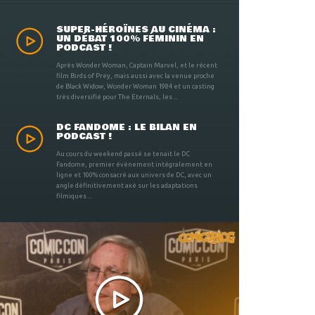
SUPER-HÉROÏNES AU CINÉMA :
UN DÉBAT 100% FÉMININ EN
PODCAST !
Après Wonder Woman, Captain Marvel, et le récent
film Birds of Prey, mais aussi avec la venue proche
de Black Widow, Wonder Woman 1984 et un casting
très diversifié pour The Eternals, les ...
DC FANDOME : LE BILAN EN
PODCAST !
Au cours du weekend passé se tenait le DC
Fandome, premier évènement intégralement en
ligne et 100% consacré aux univers de DC, avec un
angle définitivement axé sur les adaptations
filmiques ...