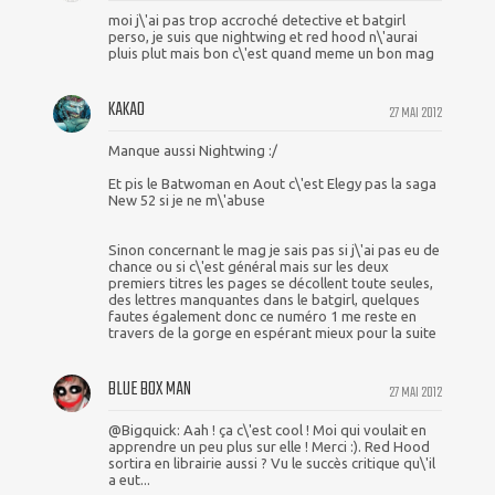
moi j\'ai pas trop accroché detective et batgirl
perso, je suis que nightwing et red hood n\'aurai
pluis plut mais bon c\'est quand meme un bon mag
KAKAO
27 MAI 2012
Manque aussi Nightwing :/
Et pis le Batwoman en Aout c\'est Elegy pas la saga
New 52 si je ne m\'abuse
Sinon concernant le mag je sais pas si j\'ai pas eu de
chance ou si c\'est général mais sur les deux
premiers titres les pages se décollent toute seules,
des lettres manquantes dans le batgirl, quelques
fautes également donc ce numéro 1 me reste en
travers de la gorge en espérant mieux pour la suite
BLUE BOX MAN
27 MAI 2012
@Bigquick: Aah ! ça c\'est cool ! Moi qui voulait en
apprendre un peu plus sur elle ! Merci :). Red Hood
sortira en librairie aussi ? Vu le succès critique qu\'il
a eut...