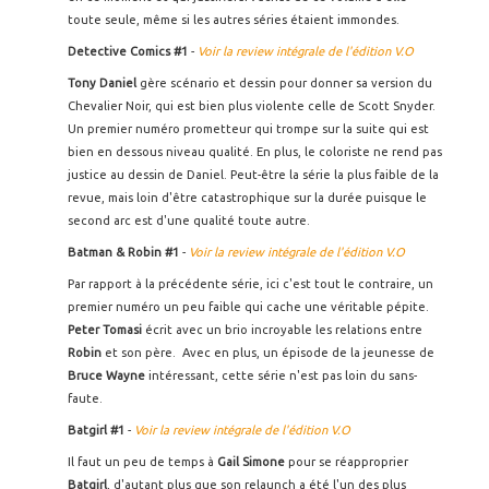
toute seule, même si les autres séries étaient immondes.
Detective Comics #1
-
Voir la review intégrale de l'édition V.O
Tony Daniel
gère scénario et dessin pour donner sa version du
Chevalier Noir, qui est bien plus violente celle de Scott Snyder.
Un premier numéro prometteur qui trompe sur la suite qui est
bien en dessous niveau qualité. En plus, le coloriste ne rend pas
justice au dessin de Daniel. Peut-être la série la plus faible de la
revue, mais loin d'être catastrophique sur la durée puisque le
second arc est d'une qualité toute autre.
Batman & Robin #1
-
Voir la review intégrale de l'édition V.O
Par rapport à la précédente série, ici c'est tout le contraire, un
premier numéro un peu faible qui cache une véritable pépite.
Peter Tomasi
écrit avec un brio incroyable les relations entre
Robin
et son père. Avec en plus, un épisode de la jeunesse de
Bruce Wayne
intéressant, cette série n'est pas loin du sans-
faute.
Batgirl #1
-
Voir la review intégrale de l'édition V.O
Il faut un peu de temps à
Gail Simone
pour se réapproprier
Batgirl
, d'autant plus que son relaunch a été l'un des plus