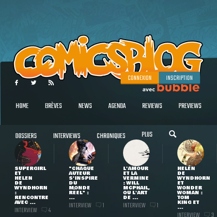
CONNEXION
INSCRIPTION
HOME
BRÈVES
NEWS
AGENDA
REVIEWS
PREVIEWS
PLUS
DOSSIERS
INTERVIEWS
CHRONIQUES
SUPERGIRL
"CHAQUE
L'AMOUR
HELEN
ET
AUTEUR
ET LA
DE
HELEN
S'INSPIRE
VERMINE
WYNDHORN
DE
DU
: WILL
ET
WYNDHORN
MONDE
MCPHAIL,
WONDER
:
RÉEL" :
OU L'ART
WOMAN :
RENCONTRE
...
DE ...
TOM
AVEC ...
KING ET
INTERVIEW
INTERVIEW
1
1
...
INTERVIEW
4
INTERVIEW
3