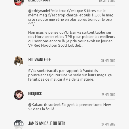
BLUE BOX MAN
04 JUIN 2012
@eddyvanleffe: le truc c\'est que 5 titres sur le
même mag c\'est trop chargé, et puis à 5,60 le mag
si tu rajoute une série en plus après bonjour le prix
^^\"
Non mais je pense qu\'Urban va surtout tabler sur
des Hors-series et les TPB pour publier les meilleurs
qui sont pas encore là, je prie pour avoir un jour en
VF Red Hood par Scott Lobdell...
EDDYVANLEFFE
29 MAI 2012
S\'ils sont réactifs par rapport à Panini, ils
pourraient rajouter une 5e série sur leurs mags. ça
ferait pas de mal car il y a de la matière.
BIGQUICK
27 MAI 2012
@Kakao: ils sortent Elegy et le premier tome New
52 dans la foulé.
JAMES AMICALE DU GEEK
27 MAI 2012