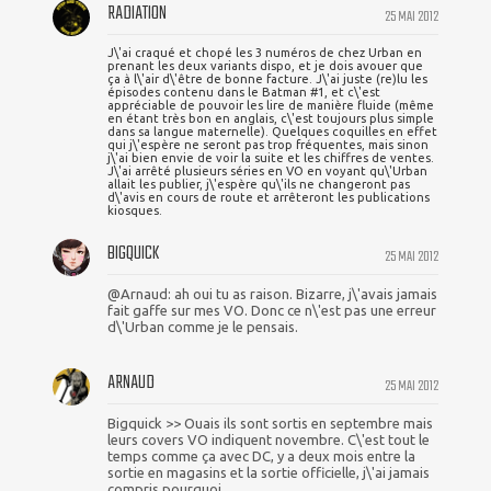
RADIATION
25 MAI 2012
J\'ai craqué et chopé les 3 numéros de chez Urban en
prenant les deux variants dispo, et je dois avouer que
ça à l\'air d\'être de bonne facture. J\'ai juste (re)lu les
épisodes contenu dans le Batman #1, et c\'est
appréciable de pouvoir les lire de manière fluide (même
en étant très bon en anglais, c\'est toujours plus simple
dans sa langue maternelle). Quelques coquilles en effet
qui j\'espère ne seront pas trop fréquentes, mais sinon
j\'ai bien envie de voir la suite et les chiffres de ventes.
J\'ai arrêté plusieurs séries en VO en voyant qu\'Urban
allait les publier, j\'espère qu\'ils ne changeront pas
d\'avis en cours de route et arrêteront les publications
kiosques.
BIGQUICK
25 MAI 2012
@Arnaud: ah oui tu as raison. Bizarre, j\'avais jamais
fait gaffe sur mes VO. Donc ce n\'est pas une erreur
d\'Urban comme je le pensais.
ARNAUD
25 MAI 2012
Bigquick >> Ouais ils sont sortis en septembre mais
leurs covers VO indiquent novembre. C\'est tout le
temps comme ça avec DC, y a deux mois entre la
sortie en magasins et la sortie officielle, j\'ai jamais
compris pourquoi.