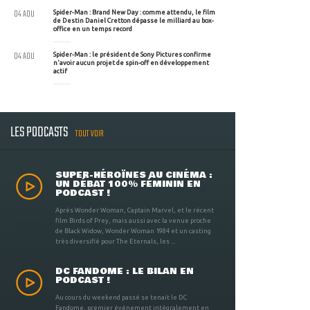
04 AOU
Spider-Man : Brand New Day : comme attendu, le film
de Destin Daniel Cretton dépasse le milliard au box-
office en un temps record
04 AOU
Spider-Man : le président de Sony Pictures confirme
n'avoir aucun projet de spin-off en développement
actif
LES PODCASTS
TOUT VOIR
SUPER-HÉROÏNES AU CINÉMA :
UN DÉBAT 100% FÉMININ EN
PODCAST !
Après Wonder Woman, Captain Marvel, et le récent
film Birds of Prey, mais aussi avec la venue proche
de Black Widow, Wonder Woman 1984 et un casting
très diversifié pour The Eternals, les ...
DC FANDOME : LE BILAN EN
PODCAST !
Au cours du weekend passé se tenait le DC
Fandome, premier évènement intégralement en