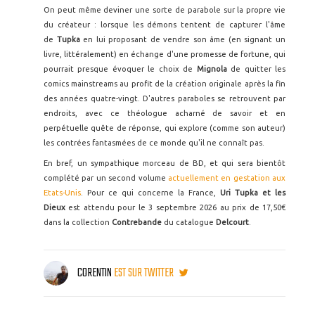
On peut même deviner une sorte de parabole sur la propre vie
du créateur : lorsque les démons tentent de capturer l'âme
de
Tupka
en lui proposant de vendre son âme (en signant un
livre, littéralement) en échange d'une promesse de fortune, qui
pourrait presque évoquer le choix de
Mignola
de quitter les
comics mainstreams au profit de la création originale après la fin
des années quatre-vingt. D'autres paraboles se retrouvent par
endroits, avec ce théologue acharné de savoir et en
perpétuelle quête de réponse, qui explore (comme son auteur)
les contrées fantasmées de ce monde qu'il ne connaît pas.
En bref, un sympathique morceau de BD, et qui sera bientôt
complété par un second volume
actuellement en gestation aux
Etats-Unis
. Pour ce qui concerne la France,
Uri Tupka et les
Dieux
est attendu pour le 3 septembre 2026 au prix de 17,50€
dans la collection
Contrebande
du catalogue
Delcourt
.
CORENTIN
EST SUR TWITTER