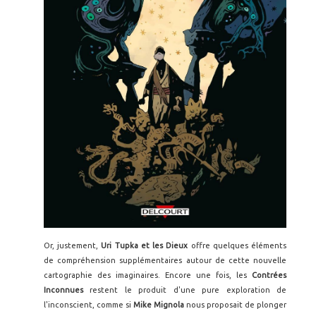
Or, justement,
Uri Tupka et les Dieux
offre quelques éléments
de compréhension supplémentaires autour de cette nouvelle
cartographie des imaginaires. Encore une fois, les
Contrées
Inconnues
restent le produit d'une pure exploration de
l'inconscient, comme si
Mike Mignola
nous proposait de plonger