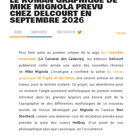
LE ROMAN GRAPHIQUE DE
MIKE MIGNOLA PRÉVU
CHEZ DELCOURT EN
SEPTEMBRE 2026
NEWS
DARK HORSE
PAR
CORENTIN
Tweet
Pour faire suite au premier volume de la saga
des
Contrées
Inconnues
(
Le Carnaval des Cadavres
), les éditions
Delcourt
publieront cette année une autre des nouvelles rêveries
de
Mike Mignola
. L'enseigne a confirmé la sortie
du roman
graphique
Uri Tupka et les Dieux
, une oeuvre prévue en deux
tomes, pour la rentrée scolaire. Ce projet, qui abandonne pour
un moment l'angle purement anthologique du premier volume,
introduit dans les grandes largeurs une bonne part de la
topographie et des différentes mythologies de ce nouveau
monde de fiction développé par
Mignola
et l'auteur
Ben
Stenbeck
, comme une immense cour de récréation pensée pour
prendre la suite des comics
Hellboy
. D'un point de vue
philosophique plus que canonique, en l'occurrence.