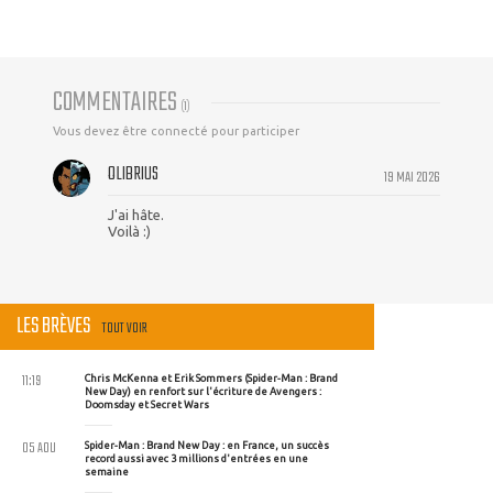
COMMENTAIRES
(
1
)
Vous devez être connecté pour participer
OLIBRIUS
19 MAI 2026
J'ai hâte.
Voilà :)
LES BRÈVES
TOUT VOIR
11:19
Chris McKenna et Erik Sommers (Spider-Man : Brand
New Day) en renfort sur l'écriture de Avengers :
Doomsday et Secret Wars
05 AOU
Spider-Man : Brand New Day : en France, un succès
record aussi avec 3 millions d'entrées en une
semaine