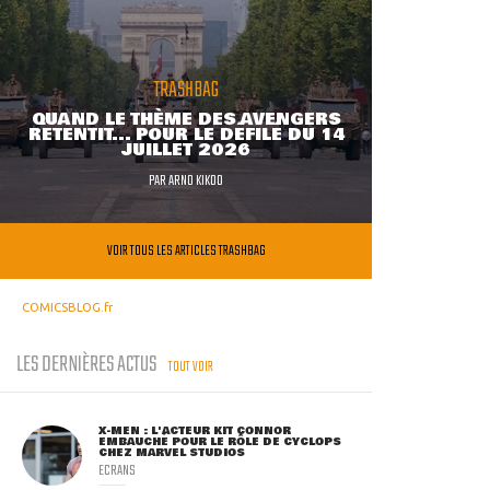
TRASHBAG
QUAND LE THÈME DES AVENGERS
RETENTIT... POUR LE DÉFILÉ DU 14
JUILLET 2026
PAR
ARNO KIKOO
VOIR TOUS LES ARTICLES TRASHBAG
COMICSBLOG.fr
LES DERNIÈRES ACTUS
TOUT VOIR
X-MEN : L'ACTEUR KIT CONNOR
EMBAUCHÉ POUR LE RÔLE DE CYCLOPS
CHEZ MARVEL STUDIOS
ECRANS