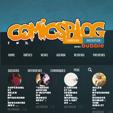
CONNEXION
INSCRIPTION
HOME
BRÈVES
NEWS
AGENDA
REVIEWS
PREVIEWS
PLUS
DOSSIERS
INTERVIEWS
CHRONIQUES
SUPERGIRL
"CHAQUE
L'AMOUR
HELEN
ET
AUTEUR
ET LA
DE
HELEN
S'INSPIRE
VERMINE
WYNDHORN
DE
DU
: WILL
ET
WYNDHORN
MONDE
MCPHAIL,
WONDER
:
RÉEL" :
OU L'ART
WOMAN :
RENCONTRE
...
DE ...
TOM
AVEC ...
KING ET
INTERVIEW
INTERVIEW
1
1
...
INTERVIEW
4
INTERVIEW
3