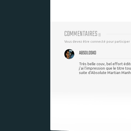
COMMENTAIRES
(
1
)
Vous devez être connecté pour participer
ABSOLOSKO
Très belle couv, bel effort édit
j'ai l'impression que le titre t
suite d'Absolute Martian Manhu