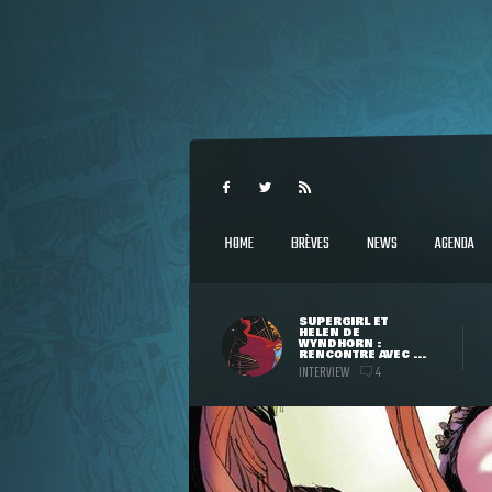
HOME
BRÈVES
NEWS
AGENDA
SUPERGIRL ET
HELEN DE
WYNDHORN :
RENCONTRE AVEC ...
INTERVIEW
4