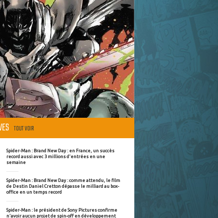
ÈVES
TOUT VOIR
Spider-Man : Brand New Day : en France, un succès
record aussi avec 3 millions d'entrées en une
semaine
Spider-Man : Brand New Day : comme attendu, le film
de Destin Daniel Cretton dépasse le milliard au box-
office en un temps record
Spider-Man : le président de Sony Pictures confirme
n'avoir aucun projet de spin-off en développement