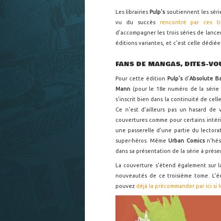
Les librairies
Pulp's
soutiennent les sér
vu du succès
rencontré par ces tit
d'accompagner les trois séries de lanc
éditions variantes, et c'est celle dédié
FANS DE MANGAS, DITES-VO
Pour cette édition
Pulp's
d'
Absolute B
Mann
(pour le 18e numéro de la séri
s'inscrit bien dans la continuité de ce
Ce n'est d'ailleurs pas un hasard de v
couvertures comme pour certains intérieu
une passerelle d'une partie du lector
super-héros. Même
Urban Comics
n'hés
dans sa présentation de la série à prése
La couverture s'étend également sur 
nouveautés de ce troisième tome. L'é
pouvez
déjà la précommander par ici si 