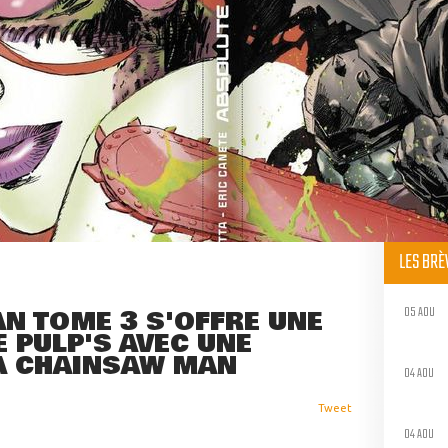
LES BR
05 AOU
N TOME 3 S'OFFRE UNE
E PULP'S AVEC UNE
A CHAINSAW MAN
04 AOU
Tweet
04 AOU