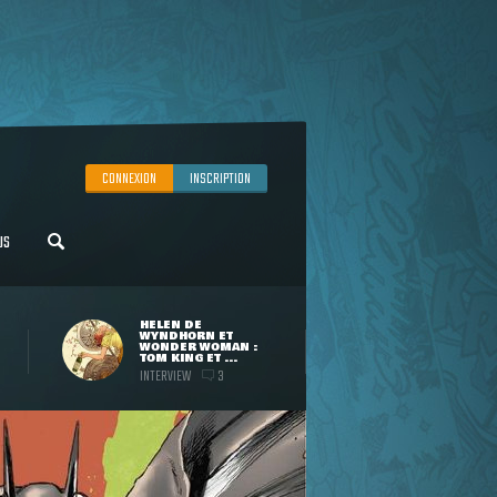
CONNEXION
INSCRIPTION
US
HELEN DE
WYNDHORN ET
WONDER WOMAN :
TOM KING ET ...
INTERVIEW
3