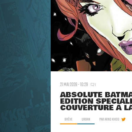
21 MAI 2026 - 10:29
1
ABSOLUTE BATMA
ÉDITION SPÉCIAL
COUVERTURE À L
BRÈVE
URBAN
PAR
ARNO KIKOO