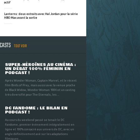
actif
Lanterns : deux extraits avec Hal Jordan pour la série
HBO Max avant la sortie
DCASTS
TOUT VOIR
SUPER-HÉROÏNES AU CINÉMA :
UN DÉBAT 100% FÉMININ EN
PODCAST !
Après Wonder Woman, Captain Marvel, et le récent
film Birds of Prey, mais aussi avec la venue proche
de Black Widow, Wonder Woman 1984 et un casting
très diversifié pour The Eternals, les ...
DC FANDOME : LE BILAN EN
PODCAST !
Au cours du weekend passé se tenait le DC
Fandome, premier évènement intégralement en
ligne et 100% consacré aux univers de DC, avec un
angle définitivement axé sur les adaptations
filmiques ...