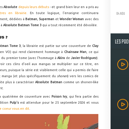
ies
Absolute
depuis leurs débuts
- et grand bien leur en a pris au
04 AOU
res en librairie
. En toute logique, l'enseigne continuera
ement, dédiées à
Batman
,
Superman
et
Wonder Woman
avec des
e à
Absolute Batman Tome 3
qui a tout récemment été dévoilée.
US ?
LES PO
atman Tome 3
, la librairie est partie sur une couverture de
Clay
e en VO) qui rend clairement hommage à
Chainsaw Man
, ce qui
lle du premier tome (avec l'hommage à
Akira
de
Javier Rodriguez
).
oir ces clins d'oeil aux mangas se multiplier sur ce titre, en
rs, puisque la série est visiblement celle qui a permis de faire
at manga (et plus spécifiquement du
shonen
) vers les comics de
ite plus à caractériser
Absolute Batman
comme un shonen-like
nt.
la quatrième de couverture avec
Poison Ivy
, qui fera partie des
dition
Pulp's
est attendue pour le 25 septembre 2026 et vous
le coeur vous en dit
.