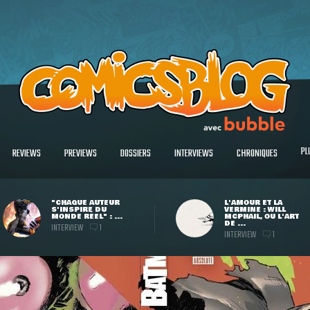
PL
REVIEWS
PREVIEWS
DOSSIERS
INTERVIEWS
CHRONIQUES
"CHAQUE AUTEUR
L'AMOUR ET LA
S'INSPIRE DU
VERMINE : WILL
MONDE RÉEL" : ...
MCPHAIL, OU L'ART
DE ...
INTERVIEW
1
INTERVIEW
1