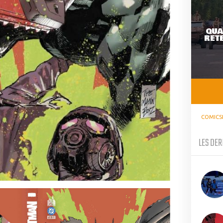
QUA
RETE
COMICS
LES DER