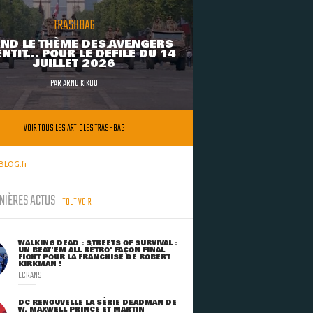
TRASHBAG
ND LE THÈME DES AVENGERS
NTIT... POUR LE DÉFILÉ DU 14
JUILLET 2026
PAR
ARNO KIKOO
VOIR TOUS LES ARTICLES TRASHBAG
BLOG.fr
NIÈRES ACTUS
TOUT VOIR
WALKING DEAD : STREETS OF SURVIVAL :
UN BEAT'EM ALL RÉTRO' FAÇON FINAL
FIGHT POUR LA FRANCHISE DE ROBERT
KIRKMAN !
ECRANS
DC RENOUVELLE LA SÉRIE DEADMAN DE
W. MAXWELL PRINCE ET MARTIN