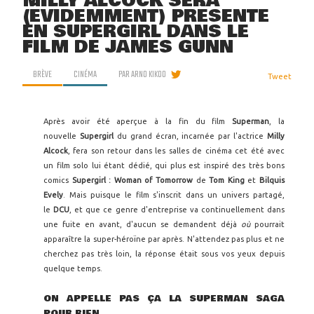
MILLY ALCOCK SERA
(ÉVIDEMMENT) PRÉSENTE
EN SUPERGIRL DANS LE
FILM DE JAMES GUNN
BRÈVE
CINÉMA
PAR
ARNO KIKOO
Tweet
Après avoir été aperçue à la fin du film
Superman
, la
nouvelle
Supergirl
du grand écran, incarnée par l'actrice
Milly
Alcock
, fera son retour dans les salles de cinéma cet été avec
un film solo lui étant dédié, qui plus est inspiré des très bons
comics
Supergirl : Woman of Tomorrow
de
Tom King
et
Bilquis
Evely
. Mais puisque le film s'inscrit dans un univers partagé,
le
DCU
, et que ce genre d'entreprise va continuellement dans
une fuite en avant, d'aucun se demandent déjà
où
pourrait
apparaître la super-héroïne par après. N'attendez pas plus et ne
cherchez pas très loin, la réponse était sous vos yeux depuis
quelque temps.
ON APPELLE PAS ÇA LA SUPERMAN SAGA
POUR RIEN