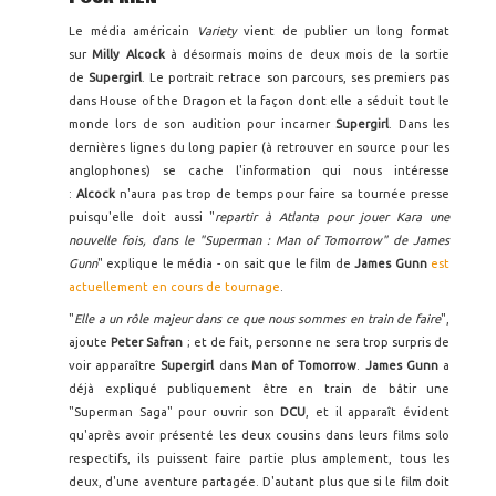
Le média américain
Variety
vient de publier un long format
sur
Milly Alcock
à désormais moins de deux mois de la sortie
de
Supergirl
. Le portrait retrace son parcours, ses premiers pas
dans House of the Dragon et la façon dont elle a séduit tout le
monde lors de son audition pour incarner
Supergirl
. Dans les
dernières lignes du long papier (à retrouver en source pour les
anglophones) se cache l'information qui nous intéresse
:
Alcock
n'aura pas trop de temps pour faire sa tournée presse
puisqu'elle doit aussi "
repartir à Atlanta pour jouer Kara une
nouvelle fois, dans le "Superman : Man of Tomorrow" de James
Gunn
" explique le média - on sait que le film de
James Gunn
est
actuellement en cours de tournage
.
"
Elle a un rôle majeur dans ce que nous sommes en train de faire
",
ajoute
Peter Safran
; et de fait, personne ne sera trop surpris de
voir apparaître
Supergirl
dans
Man of Tomorrow
.
James Gunn
a
déjà expliqué publiquement être en train de bâtir une
"Superman Saga" pour ouvrir son
DCU
, et il apparaît évident
qu'après avoir présenté les deux cousins dans leurs films solo
respectifs, ils puissent faire partie plus amplement, tous les
deux, d'une aventure partagée. D'autant plus que si le film doit