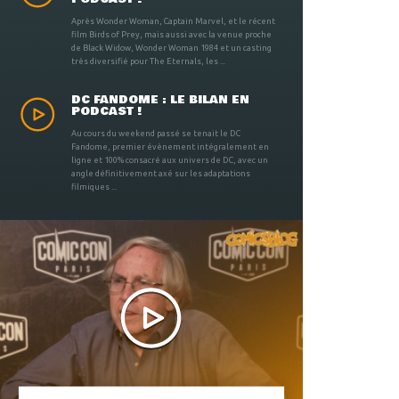
Après Wonder Woman, Captain Marvel, et le récent
film Birds of Prey, mais aussi avec la venue proche
de Black Widow, Wonder Woman 1984 et un casting
très diversifié pour The Eternals, les ...
DC FANDOME : LE BILAN EN
PODCAST !
Au cours du weekend passé se tenait le DC
Fandome, premier évènement intégralement en
ligne et 100% consacré aux univers de DC, avec un
angle définitivement axé sur les adaptations
filmiques ...