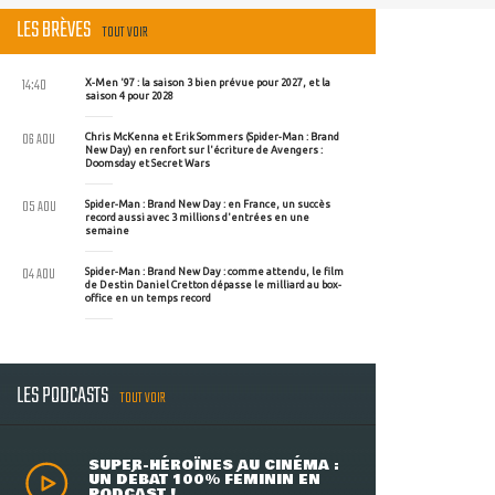
LES BRÈVES
TOUT VOIR
14:40
X-Men '97 : la saison 3 bien prévue pour 2027, et la
saison 4 pour 2028
06 AOU
Chris McKenna et Erik Sommers (Spider-Man : Brand
New Day) en renfort sur l'écriture de Avengers :
Doomsday et Secret Wars
05 AOU
Spider-Man : Brand New Day : en France, un succès
record aussi avec 3 millions d'entrées en une
semaine
04 AOU
Spider-Man : Brand New Day : comme attendu, le film
de Destin Daniel Cretton dépasse le milliard au box-
office en un temps record
LES PODCASTS
TOUT VOIR
SUPER-HÉROÏNES AU CINÉMA :
UN DÉBAT 100% FÉMININ EN
PODCAST !