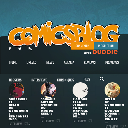
CONNEXION
INSCRIPTION
HOME
BRÈVES
NEWS
AGENDA
REVIEWS
PREVIEWS
PLUS
DOSSIERS
INTERVIEWS
CHRONIQUES
SUPERGIRL
"CHAQUE
L'AMOUR
HELEN
ET
AUTEUR
ET LA
DE
HELEN
S'INSPIRE
VERMINE
WYNDHORN
DE
DU
: WILL
ET
WYNDHORN
MONDE
MCPHAIL,
WONDER
:
RÉEL" :
OU L'ART
WOMAN :
RENCONTRE
...
DE ...
TOM
AVEC ...
KING ET
INTERVIEW
INTERVIEW
1
1
...
INTERVIEW
4
INTERVIEW
3