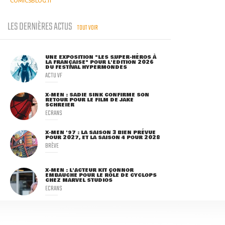
COMICSBLOG.fr
LES DERNIÈRES ACTUS
TOUT VOIR
UNE EXPOSITION "LES SUPER-HÉROS À
LA FRANÇAISE" POUR L'ÉDITION 2026
DU FESTIVAL HYPERMONDES
ACTU VF
X-MEN : SADIE SINK CONFIRME SON
RETOUR POUR LE FILM DE JAKE
SCHREIER
ECRANS
X-MEN '97 : LA SAISON 3 BIEN PRÉVUE
POUR 2027, ET LA SAISON 4 POUR 2028
BRÈVE
X-MEN : L'ACTEUR KIT CONNOR
EMBAUCHÉ POUR LE RÔLE DE CYCLOPS
CHEZ MARVEL STUDIOS
ECRANS